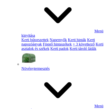
Menü
kinyitása
Kerti bútorszettek
Napernyők
Kerti hinták
Kerti
napozóágyak
Függő hintaszékek
+ 3 következő
Kerti
asztalok és székek
Kerti padok
Kerti tároló ládák
Növénytermesztés
Menü