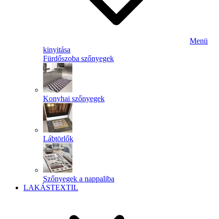
Menü
kinyitása
Fürdőszoba szőnyegek
Konyhai szőnyegek
Lábtörlők
Szőnyegek a nappaliba
LAKÁSTEXTIL