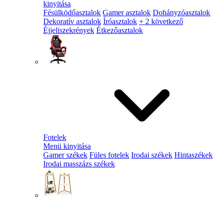
kinyitása
Fésülködőasztalok
Gamer asztalok
Dohányzóasztalok
Dekoratív asztalok
Íróasztalok
+ 2 következő
Éjjeliszekrények
Étkezőasztalok
Fotelek
Menü kinyitása
Gamer székek
Füles fotelek
Irodai székek
Hintaszékek
Irodai masszázs székek