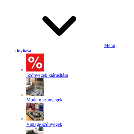
Menü
kinyitása
Szőnyegek kiárusítása
Modern szőnyegek
Vintage szőnyegek