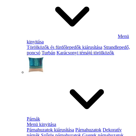
Menü
kinyitása
Törölközők és fürdőlepedők kiárusítása
Strandlepedő,
poncsó
Turbán
Karácsonyi témájú törölközők
Párnák
Menü kinyitása
Párnahuzatok kiárusítása
Párnahuzatok
Dekoratív
párnák
Szőrös párnahuzatok
Gyerek párnahuzatok