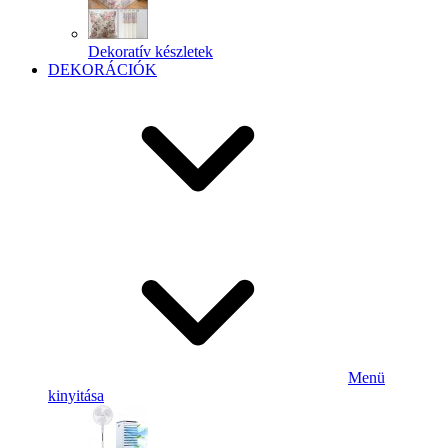
Dekoratív készletek
DEKORÁCIÓK
Menü
kinyitása