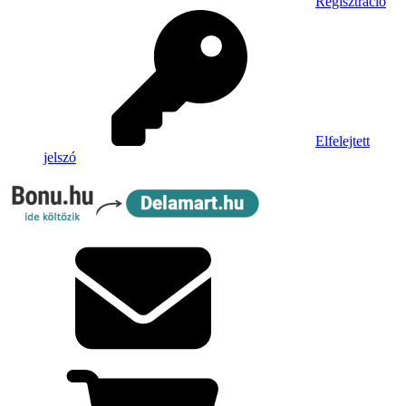
Regisztráció
Elfelejtett
jelszó