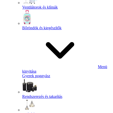
Ventilátorok és klímák
Bőröndök és kiegészítők
Menü
kinyitása
Gyerek poggyász
Rendszerezés és takarítás