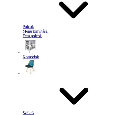
Polcok
Menü kinyitása
Fém polcok
Komódok
Székek