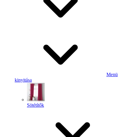
Menü
kinyitása
Sötétítők