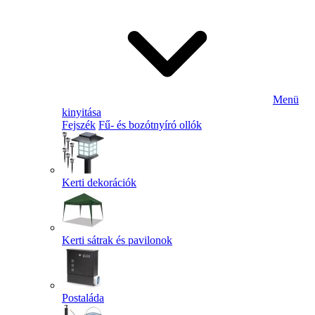
Menü
kinyitása
Fejszék
Fű- és bozótnyíró ollók
Kerti dekorációk
Kerti sátrak és pavilonok
Postaláda