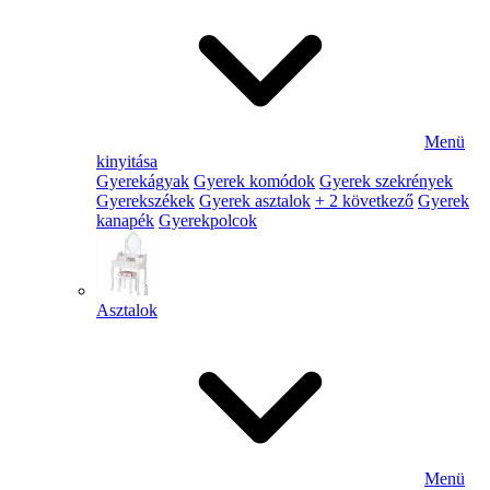
Menü
kinyitása
Gyerekágyak
Gyerek komódok
Gyerek szekrények
Gyerekszékek
Gyerek asztalok
+ 2 következő
Gyerek
kanapék
Gyerekpolcok
Asztalok
Menü