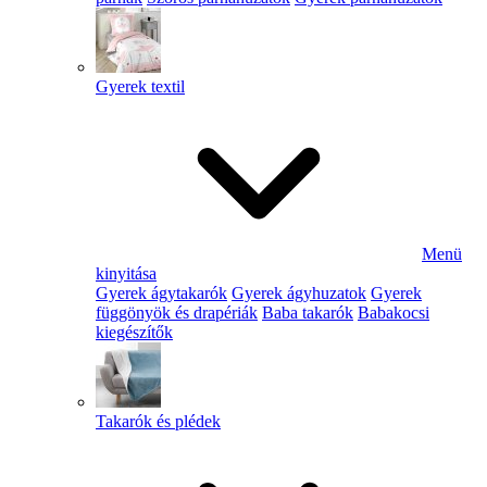
Gyerek textil
Menü
kinyitása
Gyerek ágytakarók
Gyerek ágyhuzatok
Gyerek
függönyök és drapériák
Baba takarók
Babakocsi
kiegészítők
Takarók és plédek