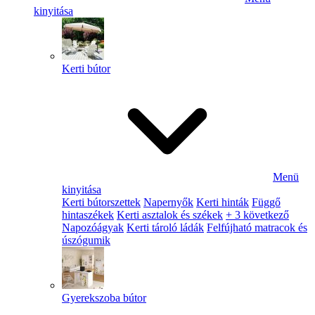
kinyitása
Kerti bútor
Menü
kinyitása
Kerti bútorszettek
Napernyők
Kerti hinták
Függő
hintaszékek
Kerti asztalok és székek
+ 3 következő
Napozóágyak
Kerti tároló ládák
Felfújható matracok és
úszógumik
Gyerekszoba bútor