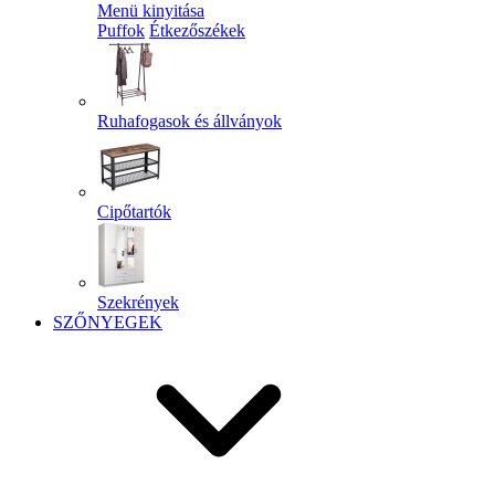
Menü kinyitása
Puffok
Étkezőszékek
Ruhafogasok és állványok
Cipőtartók
Szekrények
SZŐNYEGEK