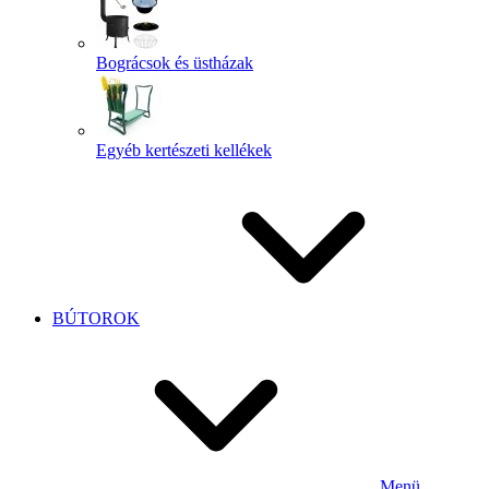
Bográcsok és üstházak
Egyéb kertészeti kellékek
BÚTOROK
Menü