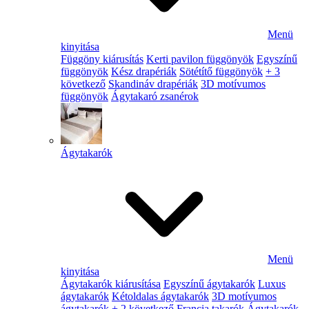
Menü
kinyitása
Függöny kiárusítás
Kerti pavilon függönyök
Egyszínű
függönyök
Kész drapériák
Sötétítő függönyök
+ 3
következő
Skandináv drapériák
3D motívumos
függönyök
Ágytakaró zsanérok
Ágytakarók
Menü
kinyitása
Ágytakarók kiárusítása
Egyszínű ágytakarók
Luxus
ágytakarók
Kétoldalas ágytakarók
3D motívumos
ágytakarók
+ 2 következő
Francia takarók
Ágytakarók