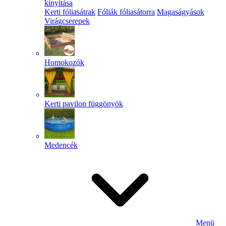
kinyitása
Kerti fóliasátrak
Fóliák fóliasátorra
Magaságyások
Virágcserepek
Homokozók
Kerti pavilon függönyök
Medencék
Menü