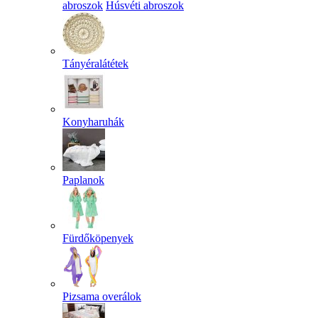
abroszok
Húsvéti abroszok
Tányéralátétek
Konyharuhák
Paplanok
Fürdőköpenyek
Pizsama overálok