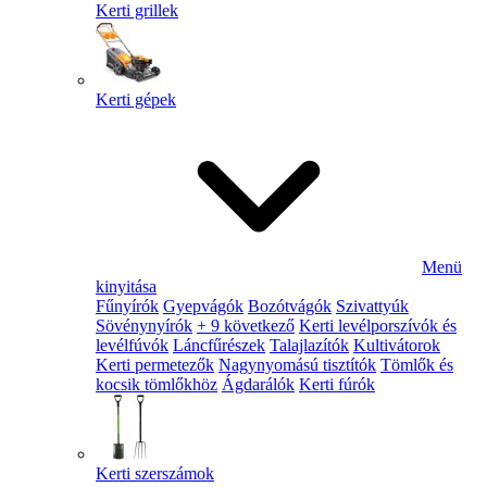
Kerti grillek
Kerti gépek
Menü
kinyitása
Fűnyírók
Gyepvágók
Bozótvágók
Szivattyúk
Sövénynyírók
+ 9 következő
Kerti levélporszívók és
levélfúvók
Láncfűrészek
Talajlazítók
Kultivátorok
Kerti permetezők
Nagynyomású tisztítók
Tömlők és
kocsik tömlőkhöz
Ágdarálók
Kerti fúrók
Kerti szerszámok