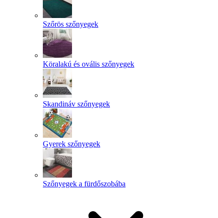
Szőrös szőnyegek
Köralakú és ovális szőnyegek
Skandináv szőnyegek
Gyerek szőnyegek
Szőnyegek a fürdőszobába