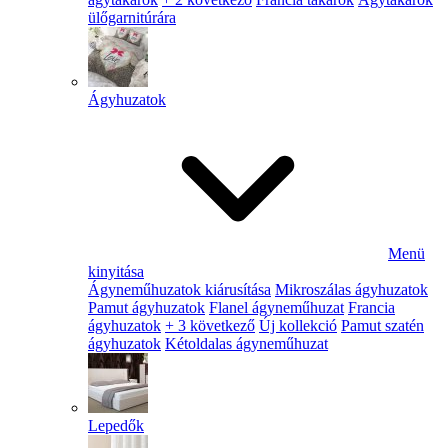
ülőgarnitúrára
Ágyhuzatok
Menü
kinyitása
Ágyneműhuzatok kiárusítása
Mikroszálas ágyhuzatok
Pamut ágyhuzatok
Flanel ágyneműhuzat
Francia
ágyhuzatok
+ 3 következő
Új kollekció
Pamut szatén
ágyhuzatok
Kétoldalas ágyneműhuzat
Lepedők