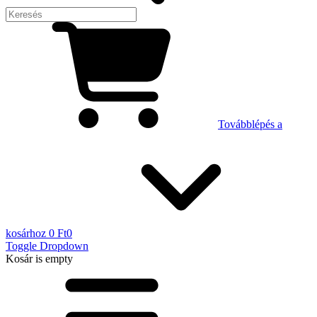
Továbblépés a
kosárhoz
0 Ft
0
Toggle Dropdown
Kosár
is empty