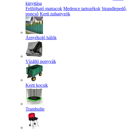
kinyitása
Felfújható matracok
Medence tartozékok
Strandlepedő,
poncsó
Kerti zuhanyzók
Árnyékoló hálók
Vízálló ponyvák
Kerti kocsik
Trambulin