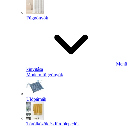
Függönyök
Menü
kinyitása
Modern függönyök
Ülőpárnák
Törölközők és fürdőlepedők