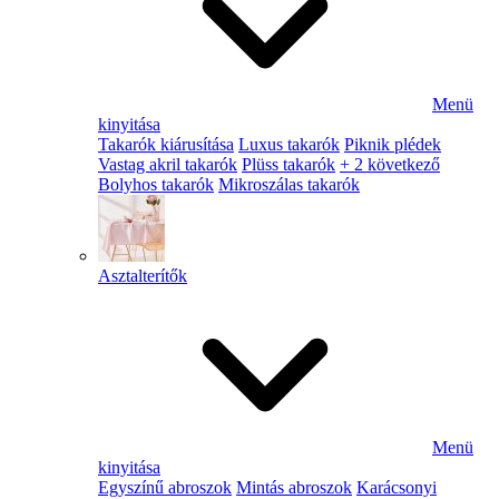
Menü
kinyitása
Takarók kiárusítása
Luxus takarók
Piknik plédek
Vastag akril takarók
Plüss takarók
+ 2 következő
Bolyhos takarók
Mikroszálas takarók
Asztalterítők
Menü
kinyitása
Egyszínű abroszok
Mintás abroszok
Karácsonyi