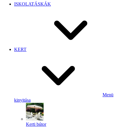
ISKOLATÁSKÁK
KERT
Menü
kinyitása
Kerti bútor