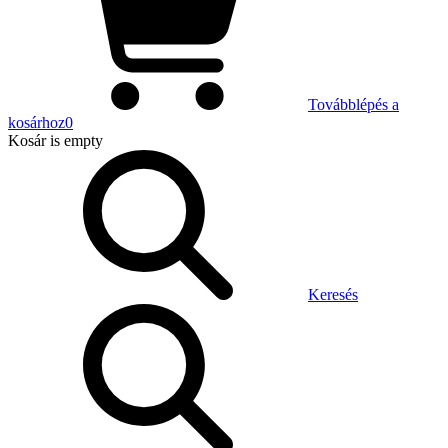
Továbblépés a
kosárhoz
0
Kosár
is empty
Keresés