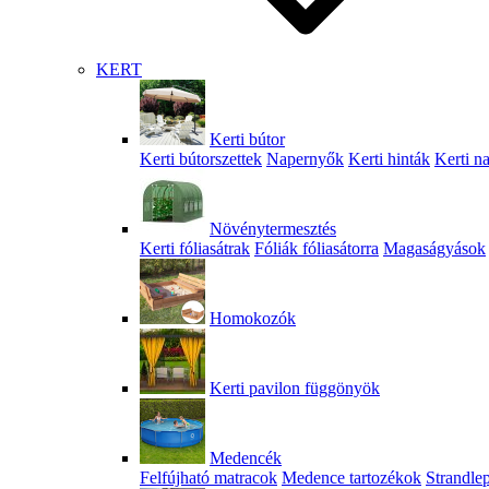
KERT
Kerti bútor
Kerti bútorszettek
Napernyők
Kerti hinták
Kerti n
Növénytermesztés
Kerti fóliasátrak
Fóliák fóliasátorra
Magaságyások
Homokozók
Kerti pavilon függönyök
Medencék
Felfújható matracok
Medence tartozékok
Strandle