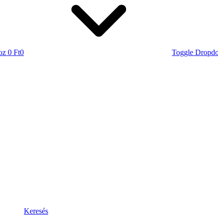
oz
0 Ft
0
Toggle Dropd
Keresés