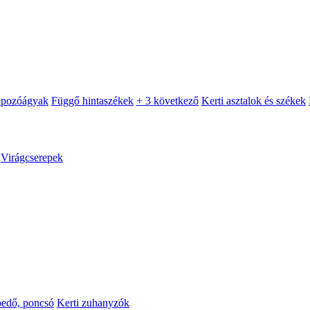
apozóágyak
Függő hintaszékek
+ 3 következő
Kerti asztalok és székek
Virágcserepek
pedő, poncsó
Kerti zuhanyzók