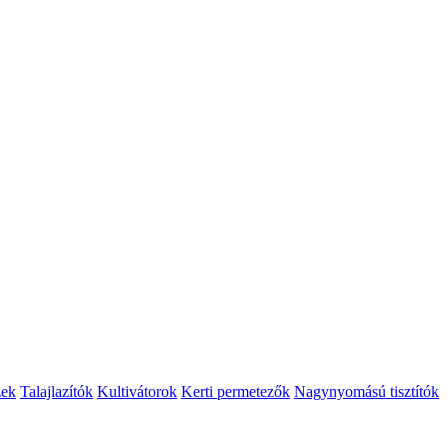
zek
Talajlazítók
Kultivátorok
Kerti permetezők
Nagynyomású tisztítók