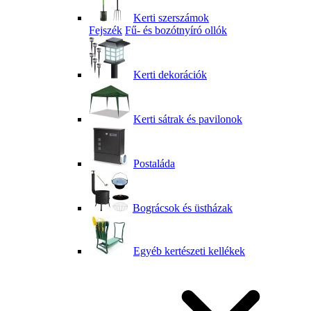
Kerti szerszámok
Fejszék
Fű- és bozótnyíró ollók
Kerti dekorációk
Kerti sátrak és pavilonok
Postaláda
Bográcsok és üstházak
Egyéb kertészeti kellékek