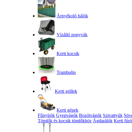
Árnyékoló hálók
Vízálló ponyvák
Kerti kocsik
Trambulin
Kerti grillek
Kerti gépek
Fűnyírók
Gyepvágók
Bozótvágók
Szivattyúk
Söv
Tömlők és kocsik tömlőkhöz
Ágdarálók
Kerti fúr