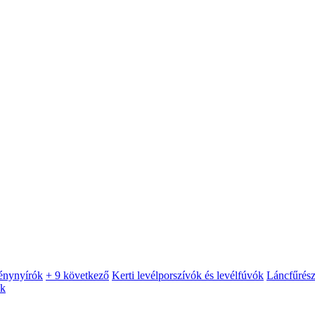
énynyírók
+ 9 következő
Kerti levélporszívók és levélfúvók
Láncfűrés
ók