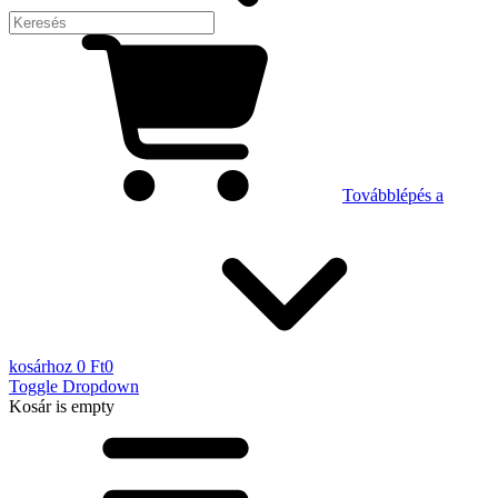
Továbblépés a
kosárhoz
0 Ft
0
Toggle Dropdown
Kosár
is empty