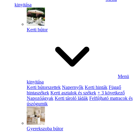
kinyitása
Kerti bútor
Menü
kinyitása
Kerti bútorszettek
Napernyők
Kerti hinták
Függő
hintaszékek
Kerti asztalok és székek
+ 3 következő
Napozóágyak
Kerti tároló ládák
Felfújható matracok és
úszógumik
Gyerekszoba bútor