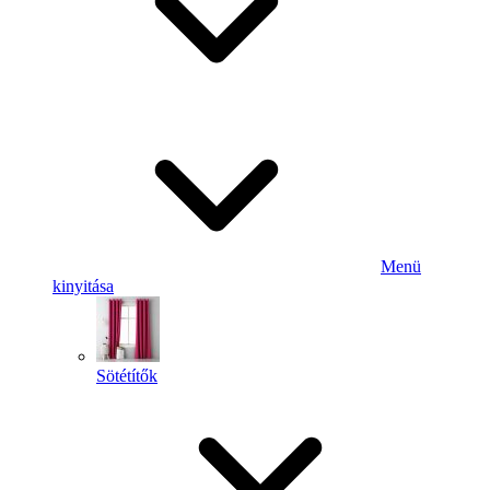
Menü
kinyitása
Sötétítők