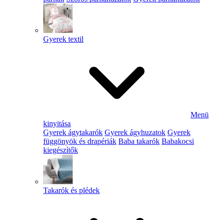
Gyerek textil
Menü
kinyitása
Gyerek ágytakarók
Gyerek ágyhuzatok
Gyerek
függönyök és drapériák
Baba takarók
Babakocsi
kiegészítők
Takarók és plédek