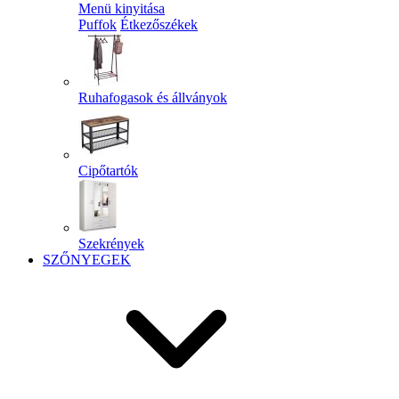
Menü kinyitása
Puffok
Étkezőszékek
Ruhafogasok és állványok
Cipőtartók
Szekrények
SZŐNYEGEK