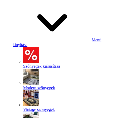
Menü
kinyitása
Szőnyegek kiárusítása
Modern szőnyegek
Vintage szőnyegek