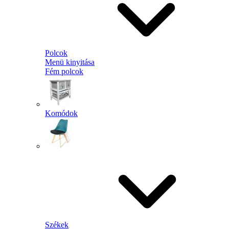
Polcok
Menü kinyitása
Fém polcok
Komódok
Székek