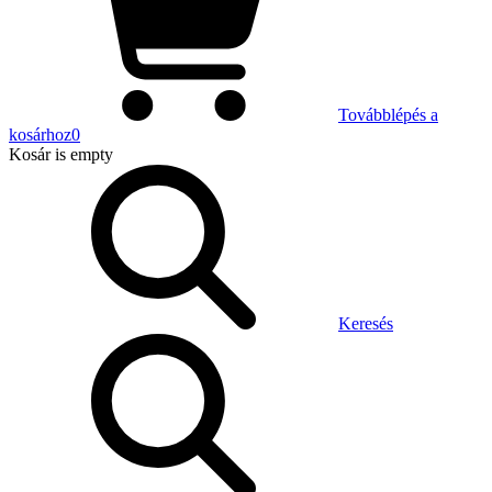
Továbblépés a
kosárhoz
0
Kosár
is empty
Keresés