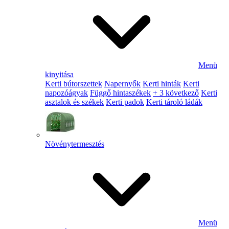
Menü
kinyitása
Kerti bútorszettek
Napernyők
Kerti hinták
Kerti
napozóágyak
Függő hintaszékek
+ 3 következő
Kerti
asztalok és székek
Kerti padok
Kerti tároló ládák
Növénytermesztés
Menü