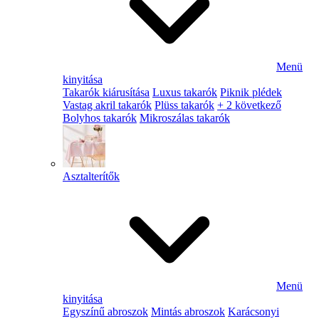
Menü
kinyitása
Takarók kiárusítása
Luxus takarók
Piknik plédek
Vastag akril takarók
Plüss takarók
+ 2 következő
Bolyhos takarók
Mikroszálas takarók
Asztalterítők
Menü
kinyitása
Egyszínű abroszok
Mintás abroszok
Karácsonyi