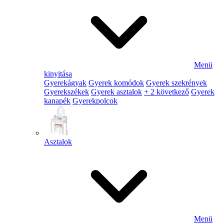
Menü
kinyitása
Gyerekágyak
Gyerek komódok
Gyerek szekrények
Gyerekszékek
Gyerek asztalok
+ 2 következő
Gyerek
kanapék
Gyerekpolcok
Asztalok
Menü