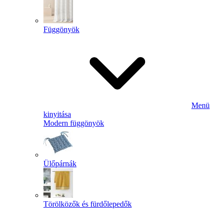
Függönyök
Menü
kinyitása
Modern függönyök
Ülőpárnák
Törölközők és fürdőlepedők