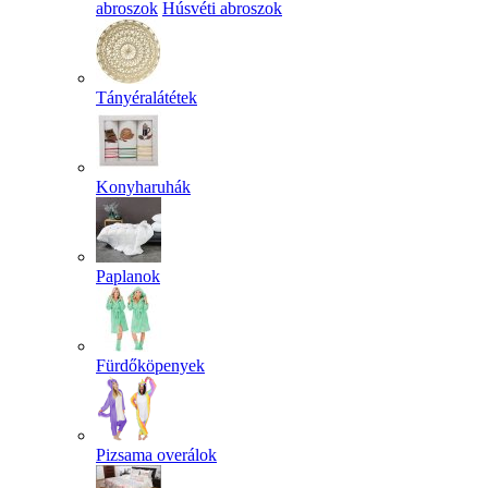
abroszok
Húsvéti abroszok
Tányéralátétek
Konyharuhák
Paplanok
Fürdőköpenyek
Pizsama overálok