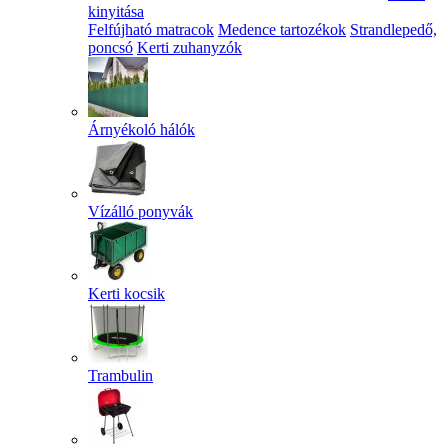
kinyitása
Felfújható matracok
Medence tartozékok
Strandlepedő,
poncsó
Kerti zuhanyzók
Árnyékoló hálók
Vízálló ponyvák
Kerti kocsik
Trambulin