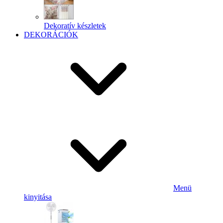
Dekoratív készletek
DEKORÁCIÓK
Menü
kinyitása