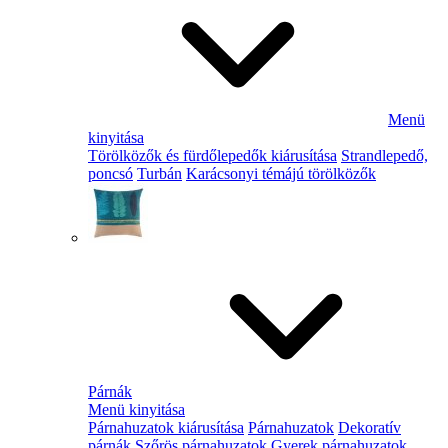
Menü
kinyitása
Törölközők és fürdőlepedők kiárusítása
Strandlepedő,
poncsó
Turbán
Karácsonyi témájú törölközők
Párnák
Menü kinyitása
Párnahuzatok kiárusítása
Párnahuzatok
Dekoratív
párnák
Szőrös párnahuzatok
Gyerek párnahuzatok