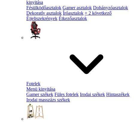
kinyitása
Fésülködőasztalok
Gamer asztalok
Dohányzóasztalok
Dekoratív asztalok
Íróasztalok
+ 2 következő
Éjjeliszekrények
Étkezőasztalok
Fotelek
Menü kinyitása
Gamer székek
Füles fotelek
Irodai székek
Hintaszékek
Irodai masszázs székek