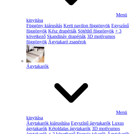
Menü
kinyitása
Függöny kiárusítás
Kerti pavilon függönyök
Egyszínű
függönyök
Kész drapériák
Sötétítő függönyök
+ 3
következő
Skandináv drapériák
3D motívumos
függönyök
Ágytakaró zsanérok
Ágytakarók
Menü
kinyitása
Ágytakarók kiárusítása
Egyszínű ágytakarók
Luxus
ágytakarók
Kétoldalas ágytakarók
3D motívumos
ágytakarók
+ 2 következő
Francia takarók
Ágytakarók