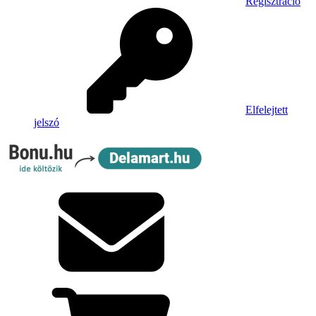
Regisztráció
Elfelejtett
jelszó