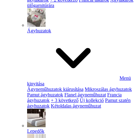
ülőgarnitúrára
Ágyhuzatok
Menü
kinyitása
Ágyneműhuzatok kiárusítása
Mikroszálas ágyhuzatok
Pamut ágyhuzatok
Flanel ágyneműhuzat
Francia
ágyhuzatok
+ 3 következő
Új kollekció
Pamut szatén
ágyhuzatok
Kétoldalas ágyneműhuzat
Lepedők