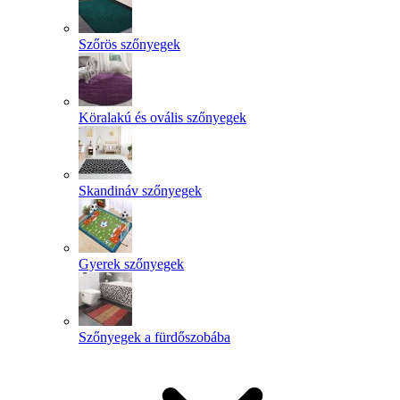
Szőrös szőnyegek
Köralakú és ovális szőnyegek
Skandináv szőnyegek
Gyerek szőnyegek
Szőnyegek a fürdőszobába