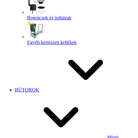
Bográcsok és üstházak
Egyéb kertészeti kellékek
BÚTOROK
Menü