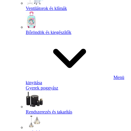
Ventilátorok és klímák
Bőröndök és kiegészítők
Menü
kinyitása
Gyerek poggyász
Rendszerezés és takarítás