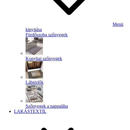
Menü
kinyitása
Fürdőszoba szőnyegek
Konyhai szőnyegek
Lábtörlők
Szőnyegek a nappaliba
LAKÁSTEXTIL