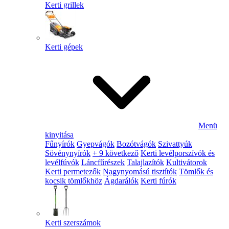
Kerti grillek
Kerti gépek
Menü
kinyitása
Fűnyírók
Gyepvágók
Bozótvágók
Szivattyúk
Sövénynyírók
+ 9 következő
Kerti levélporszívók és
levélfúvók
Láncfűrészek
Talajlazítók
Kultivátorok
Kerti permetezők
Nagynyomású tisztítók
Tömlők és
kocsik tömlőkhöz
Ágdarálók
Kerti fúrók
Kerti szerszámok