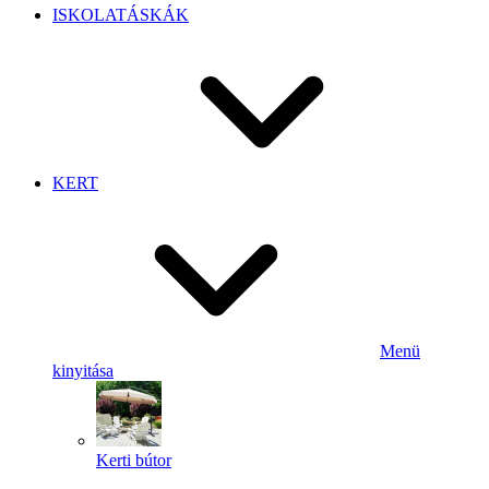
ISKOLATÁSKÁK
KERT
Menü
kinyitása
Kerti bútor