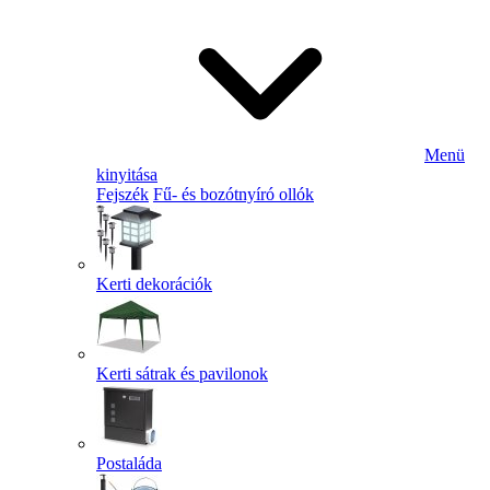
Menü
kinyitása
Fejszék
Fű- és bozótnyíró ollók
Kerti dekorációk
Kerti sátrak és pavilonok
Postaláda