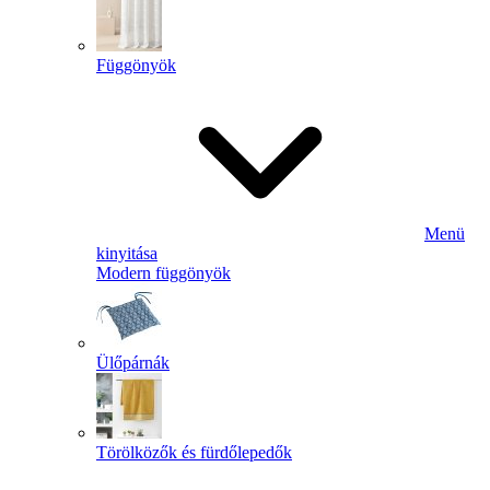
Függönyök
Menü
kinyitása
Modern függönyök
Ülőpárnák
Törölközők és fürdőlepedők