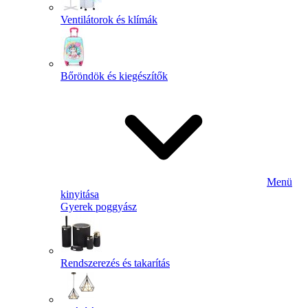
Ventilátorok és klímák
Bőröndök és kiegészítők
Menü
kinyitása
Gyerek poggyász
Rendszerezés és takarítás