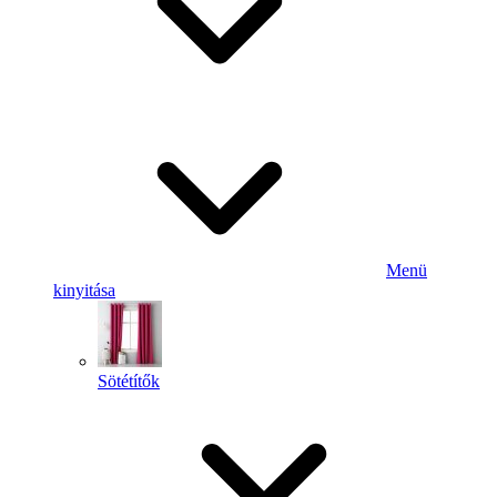
Menü
kinyitása
Sötétítők