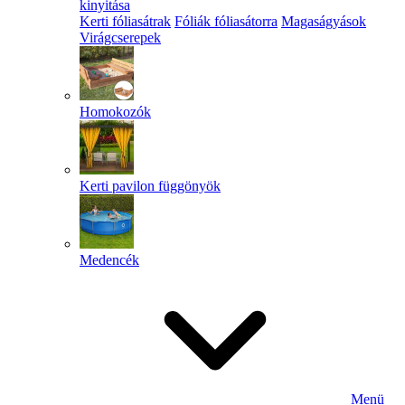
kinyitása
Kerti fóliasátrak
Fóliák fóliasátorra
Magaságyások
Virágcserepek
Homokozók
Kerti pavilon függönyök
Medencék
Menü