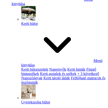
kinyitása
Kerti bútor
Menü
kinyitása
Kerti bútorszettek
Napernyők
Kerti hinták
Függő
hintaszékek
Kerti asztalok és székek
+ 3 következő
Napozóágyak
Kerti tároló ládák
Felfújható matracok és
úszógumik
Gyerekszoba bútor