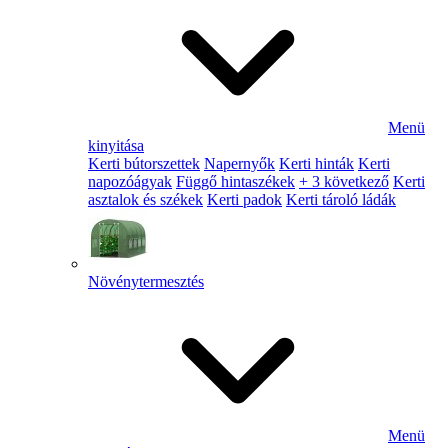
Menü
kinyitása
Kerti bútorszettek
Napernyők
Kerti hinták
Kerti
napozóágyak
Függő hintaszékek
+ 3 következő
Kerti
asztalok és székek
Kerti padok
Kerti tároló ládák
Növénytermesztés
Menü