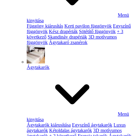
Menü
kinyitása
Függöny kiárusítás
Kerti pavilon függönyök
Egyszínű
függönyök
Kész drapériák
Sötétítő függönyök
+ 3
következő
Skandináv drapériák
3D motívumos
függönyök
Ágytakaró zsanérok
Ágytakarók
Menü
kinyitása
Ágytakarók kiárusítása
Egyszínű ágytakarók
Luxus
ágytakarók
Kétoldalas ágytakarók
3D motívumos
ágytakarók
+ 2 következő
Francia takarók
Ágytakarók