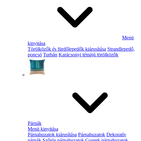
Menü
kinyitása
Törölközők és fürdőlepedők kiárusítása
Strandlepedő,
poncsó
Turbán
Karácsonyi témájú törölközők
Párnák
Menü kinyitása
Párnahuzatok kiárusítása
Párnahuzatok
Dekoratív
párnák
Szőrös párnahuzatok
Gyerek párnahuzatok