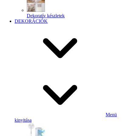
Dekoratív készletek
DEKORÁCIÓK
Menü
kinyitása