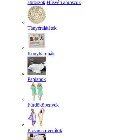
abroszok
Húsvéti abroszok
Tányéralátétek
Konyharuhák
Paplanok
Fürdőköpenyek
Pizsama overálok