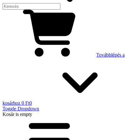
Továbblépés a
kosárhoz
0 Ft
0
Toggle Dropdown
Kosár
is empty