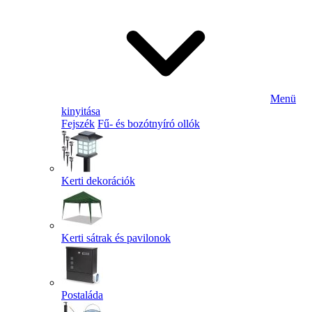
Menü
kinyitása
Fejszék
Fű- és bozótnyíró ollók
Kerti dekorációk
Kerti sátrak és pavilonok
Postaláda