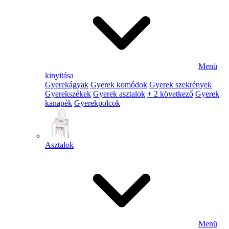
Menü
kinyitása
Gyerekágyak
Gyerek komódok
Gyerek szekrények
Gyerekszékek
Gyerek asztalok
+ 2 következő
Gyerek
kanapék
Gyerekpolcok
Asztalok
Menü