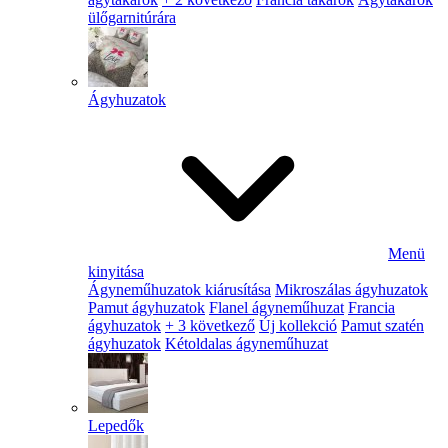
ülőgarnitúrára
Ágyhuzatok
Menü
kinyitása
Ágyneműhuzatok kiárusítása
Mikroszálas ágyhuzatok
Pamut ágyhuzatok
Flanel ágyneműhuzat
Francia
ágyhuzatok
+ 3 következő
Új kollekció
Pamut szatén
ágyhuzatok
Kétoldalas ágyneműhuzat
Lepedők