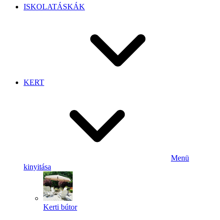
ISKOLATÁSKÁK
KERT
Menü
kinyitása
Kerti bútor