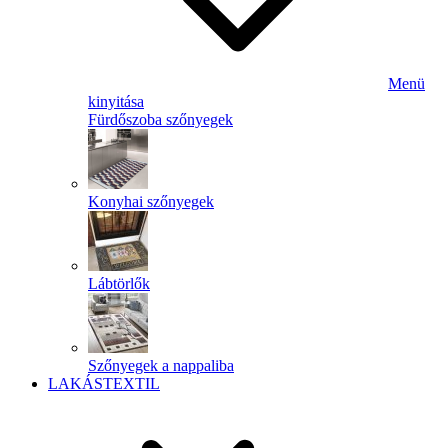
Menü
kinyitása
Fürdőszoba szőnyegek
Konyhai szőnyegek
Lábtörlők
Szőnyegek a nappaliba
LAKÁSTEXTIL