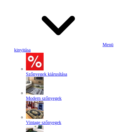
Menü
kinyitása
Szőnyegek kiárusítása
Modern szőnyegek
Vintage szőnyegek