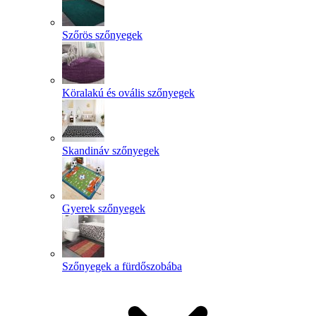
Szőrös szőnyegek
Köralakú és ovális szőnyegek
Skandináv szőnyegek
Gyerek szőnyegek
Szőnyegek a fürdőszobába