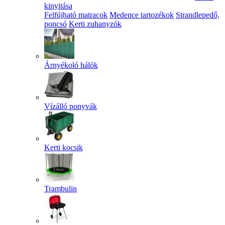
kinyitása
Felfújható matracok
Medence tartozékok
Strandlepedő,
poncsó
Kerti zuhanyzók
Árnyékoló hálók
Vízálló ponyvák
Kerti kocsik
Trambulin