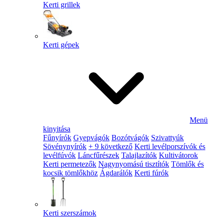
Kerti grillek
Kerti gépek
Menü
kinyitása
Fűnyírók
Gyepvágók
Bozótvágók
Szivattyúk
Sövénynyírók
+ 9 következő
Kerti levélporszívók és
levélfúvók
Láncfűrészek
Talajlazítók
Kultivátorok
Kerti permetezők
Nagynyomású tisztítók
Tömlők és
kocsik tömlőkhöz
Ágdarálók
Kerti fúrók
Kerti szerszámok