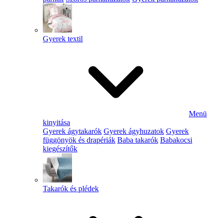
Gyerek textil
Menü
kinyitása
Gyerek ágytakarók
Gyerek ágyhuzatok
Gyerek
függönyök és drapériák
Baba takarók
Babakocsi
kiegészítők
Takarók és plédek