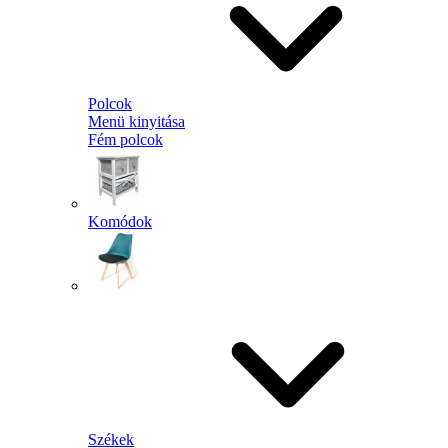
Polcok
Menü kinyitása
Fém polcok
Komódok
Székek