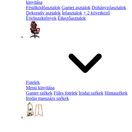
kinyitása
Fésülködőasztalok
Gamer asztalok
Dohányzóasztalok
Dekoratív asztalok
Íróasztalok
+ 2 következő
Éjjeliszekrények
Étkezőasztalok
Fotelek
Menü kinyitása
Gamer székek
Füles fotelek
Irodai székek
Hintaszékek
Irodai masszázs székek