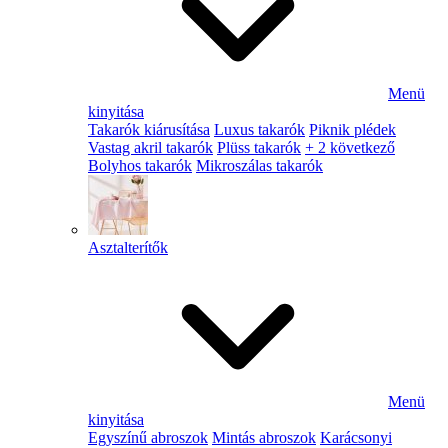
Menü
kinyitása
Takarók kiárusítása
Luxus takarók
Piknik plédek
Vastag akril takarók
Plüss takarók
+ 2 következő
Bolyhos takarók
Mikroszálas takarók
Asztalterítők
Menü
kinyitása
Egyszínű abroszok
Mintás abroszok
Karácsonyi