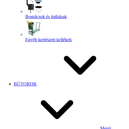
Bográcsok és üstházak
Egyéb kertészeti kellékek
BÚTOROK
Menü