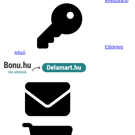
Regisztráció
Elfelejtett
jelszó