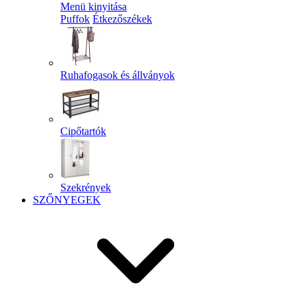
Menü kinyitása
Puffok
Étkezőszékek
Ruhafogasok és állványok
Cipőtartók
Szekrények
SZŐNYEGEK