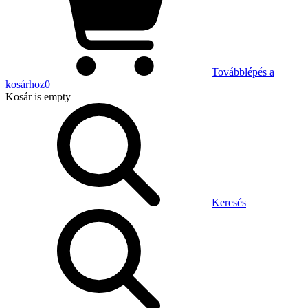
Továbblépés a
kosárhoz
0
Kosár
is empty
Keresés