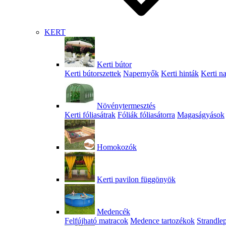
KERT
Kerti bútor
Kerti bútorszettek
Napernyők
Kerti hinták
Kerti n
Növénytermesztés
Kerti fóliasátrak
Fóliák fóliasátorra
Magaságyások
Homokozók
Kerti pavilon függönyök
Medencék
Felfújható matracok
Medence tartozékok
Strandle