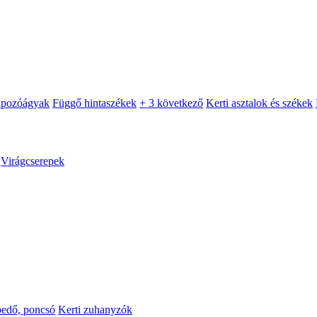
apozóágyak
Függő hintaszékek
+ 3 következő
Kerti asztalok és székek
Virágcserepek
pedő, poncsó
Kerti zuhanyzók