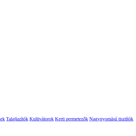
zek
Talajlazítók
Kultivátorok
Kerti permetezők
Nagynyomású tisztítók