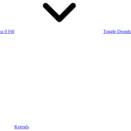
oz
0 Ft
0
Toggle Dropd
Keresés