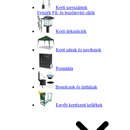
Kerti szerszámok
Fejszék
Fű- és bozótnyíró ollók
Kerti dekorációk
Kerti sátrak és pavilonok
Postaláda
Bográcsok és üstházak
Egyéb kertészeti kellékek