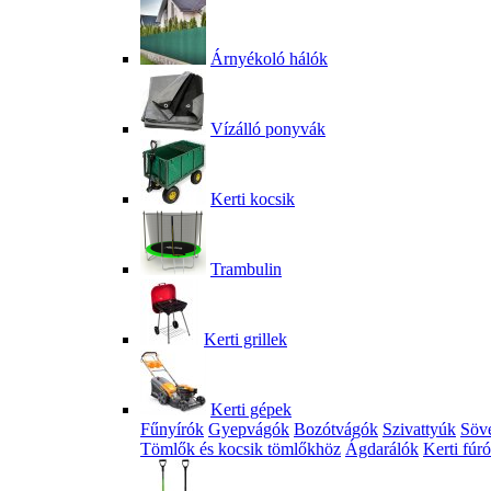
Árnyékoló hálók
Vízálló ponyvák
Kerti kocsik
Trambulin
Kerti grillek
Kerti gépek
Fűnyírók
Gyepvágók
Bozótvágók
Szivattyúk
Söv
Tömlők és kocsik tömlőkhöz
Ágdarálók
Kerti fúr