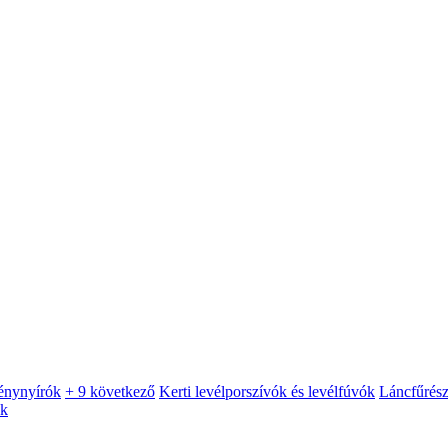
énynyírók
+ 9 következő
Kerti levélporszívók és levélfúvók
Láncfűrés
ók