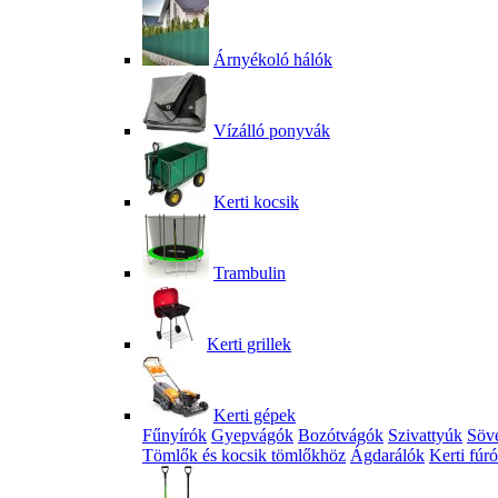
Árnyékoló hálók
Vízálló ponyvák
Kerti kocsik
Trambulin
Kerti grillek
Kerti gépek
Fűnyírók
Gyepvágók
Bozótvágók
Szivattyúk
Söv
Tömlők és kocsik tömlőkhöz
Ágdarálók
Kerti fúr