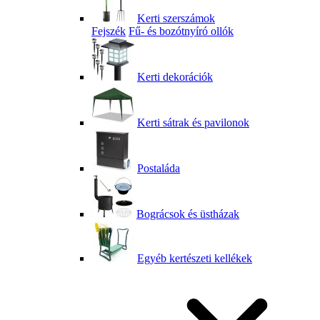
Kerti szerszámok
Fejszék
Fű- és bozótnyíró ollók
Kerti dekorációk
Kerti sátrak és pavilonok
Postaláda
Bográcsok és üstházak
Egyéb kertészeti kellékek