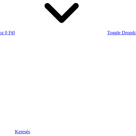
oz
0 Ft
0
Toggle Dropd
Keresés