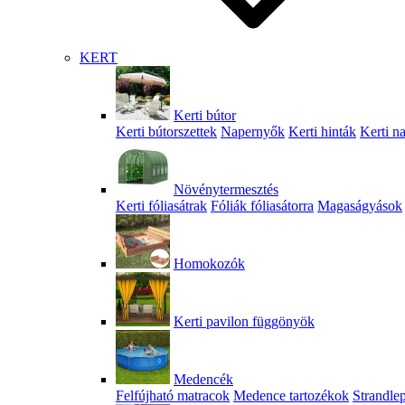
KERT
Kerti bútor
Kerti bútorszettek
Napernyők
Kerti hinták
Kerti n
Növénytermesztés
Kerti fóliasátrak
Fóliák fóliasátorra
Magaságyások
Homokozók
Kerti pavilon függönyök
Medencék
Felfújható matracok
Medence tartozékok
Strandle