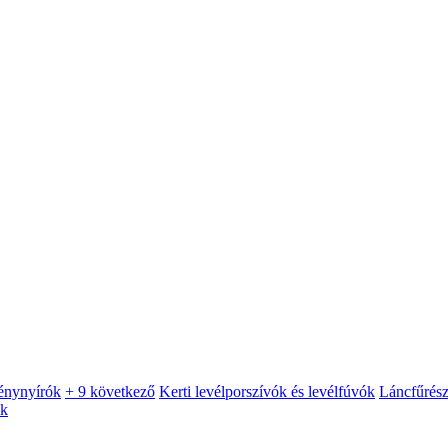
énynyírók
+ 9 következő
Kerti levélporszívók és levélfúvók
Láncfűrés
ók