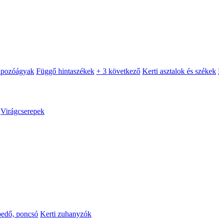
apozóágyak
Függő hintaszékek
+ 3 következő
Kerti asztalok és székek
Virágcserepek
pedő, poncsó
Kerti zuhanyzók