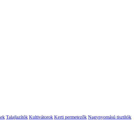
zek
Talajlazítók
Kultivátorok
Kerti permetezők
Nagynyomású tisztítók