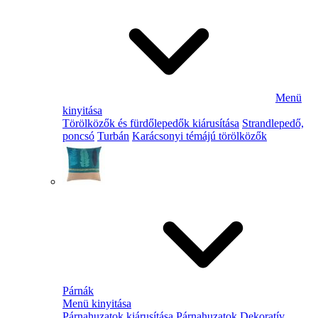
Menü
kinyitása
Törölközők és fürdőlepedők kiárusítása
Strandlepedő,
poncsó
Turbán
Karácsonyi témájú törölközők
Párnák
Menü kinyitása
Párnahuzatok kiárusítása
Párnahuzatok
Dekoratív