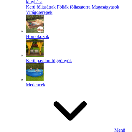
kinyitása
Kerti fóliasátrak
Fóliák fóliasátorra
Magaságyások
Virágcserepek
Homokozók
Kerti pavilon függönyök
Medencék
Menü