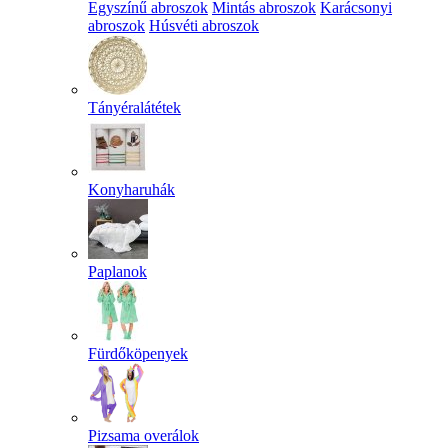
Egyszínű abroszok
Mintás abroszok
Karácsonyi
abroszok
Húsvéti abroszok
Tányéralátétek
Konyharuhák
Paplanok
Fürdőköpenyek
Pizsama overálok