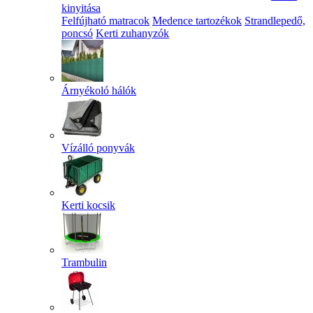
kinyitása
Felfújható matracok
Medence tartozékok
Strandlepedő,
poncsó
Kerti zuhanyzók
Árnyékoló hálók
Vízálló ponyvák
Kerti kocsik
Trambulin