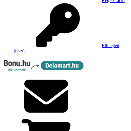
Regisztráció
Elfelejtett
jelszó