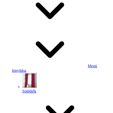
Menü
kinyitása
Sötétítők