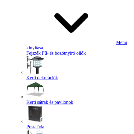
Menü
kinyitása
Fejszék
Fű- és bozótnyíró ollók
Kerti dekorációk
Kerti sátrak és pavilonok
Postaláda