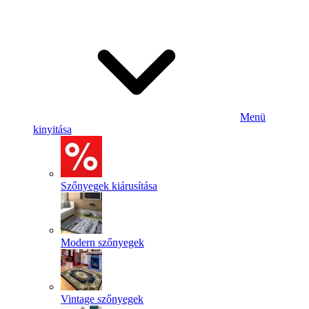
Menü
kinyitása
Szőnyegek kiárusítása
Modern szőnyegek
Vintage szőnyegek