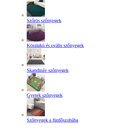
Szőrös szőnyegek
Köralakú és ovális szőnyegek
Skandináv szőnyegek
Gyerek szőnyegek
Szőnyegek a fürdőszobába