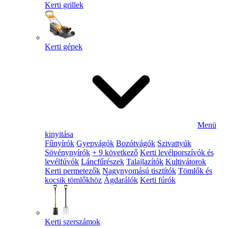
Kerti grillek
Kerti gépek
Menü
kinyitása
Fűnyírók
Gyepvágók
Bozótvágók
Szivattyúk
Sövénynyírók
+ 9 következő
Kerti levélporszívók és
levélfúvók
Láncfűrészek
Talajlazítók
Kultivátorok
Kerti permetezők
Nagynyomású tisztítók
Tömlők és
kocsik tömlőkhöz
Ágdarálók
Kerti fúrók
Kerti szerszámok