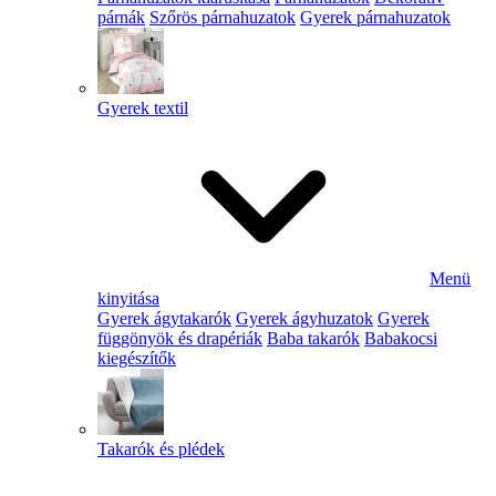
párnák
Szőrös párnahuzatok
Gyerek párnahuzatok
Gyerek textil
Menü
kinyitása
Gyerek ágytakarók
Gyerek ágyhuzatok
Gyerek
függönyök és drapériák
Baba takarók
Babakocsi
kiegészítők
Takarók és plédek