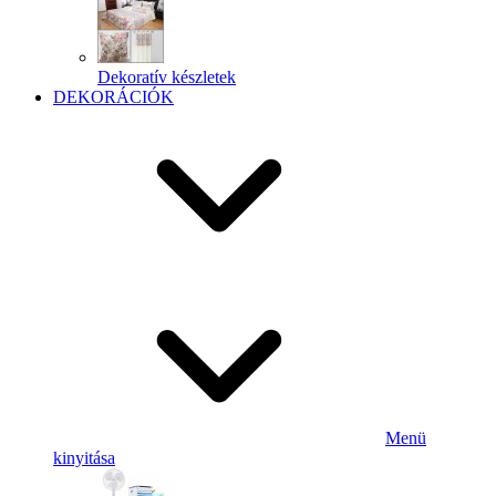
Dekoratív készletek
DEKORÁCIÓK
Menü
kinyitása