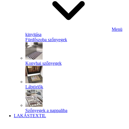
Menü
kinyitása
Fürdőszoba szőnyegek
Konyhai szőnyegek
Lábtörlők
Szőnyegek a nappaliba
LAKÁSTEXTIL