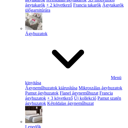
ágytakarók
+ 2 következő
Francia takarók
Ágytakarók
ülőgarnitúrára
Ágyhuzatok
Menü
kinyitása
Ágyneműhuzatok kiárusítása
Mikroszálas ágyhuzatok
Pamut ágyhuzatok
Flanel ágyneműhuzat
Francia
ágyhuzatok
+ 3 következő
Új kollekció
Pamut szatén
ágyhuzatok
Kétoldalas ágyneműhuzat
Lepedők