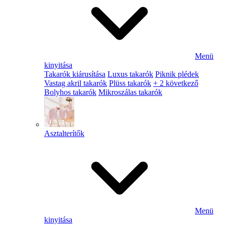
Menü
kinyitása
Takarók kiárusítása
Luxus takarók
Piknik plédek
Vastag akril takarók
Plüss takarók
+ 2 következő
Bolyhos takarók
Mikroszálas takarók
Asztalterítők
Menü
kinyitása