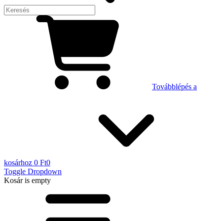
Továbblépés a
kosárhoz
0 Ft
0
Toggle Dropdown
Kosár
is empty