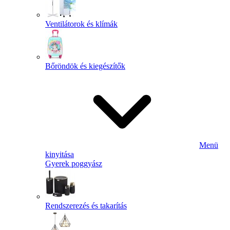
Ventilátorok és klímák
Bőröndök és kiegészítők
Menü
kinyitása
Gyerek poggyász
Rendszerezés és takarítás