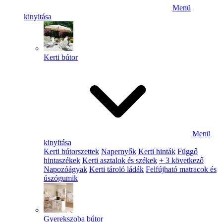
Menü
kinyitása
Kerti bútor
Menü
kinyitása
Kerti bútorszettek
Napernyők
Kerti hinták
Függő
hintaszékek
Kerti asztalok és székek
+ 3 következő
Napozóágyak
Kerti tároló ládák
Felfújható matracok és
úszógumik
Gyerekszoba bútor