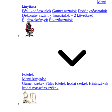
Menü
kinyitása
Fésülködőasztalok
Gamer asztalok
Dohányzóasztalok
Dekoratív asztalok
Íróasztalok
+ 2 következő
Éjjeliszekrények
Étkezőasztalok
Fotelek
Menü kinyitása
Gamer székek
Füles fotelek
Irodai székek
Hintaszékek
Irodai masszázs székek