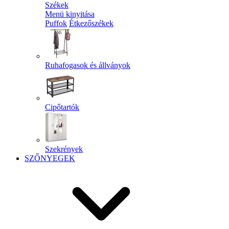
Székek
Menü kinyitása
Puffok
Étkezőszékek
Ruhafogasok és állványok
Cipőtartók
Szekrények
SZŐNYEGEK