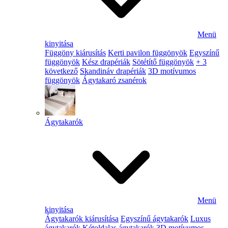
Menü
kinyitása
Függöny kiárusítás
Kerti pavilon függönyök
Egyszínű
függönyök
Kész drapériák
Sötétítő függönyök
+ 3
következő
Skandináv drapériák
3D motívumos
függönyök
Ágytakaró zsanérok
Ágytakarók
Menü
kinyitása
Ágytakarók kiárusítása
Egyszínű ágytakarók
Luxus
ágytakarók
Kétoldalas ágytakarók
3D motívumos