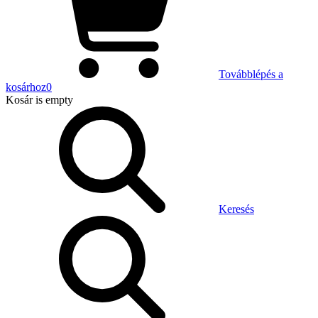
Továbblépés a
kosárhoz
0
Kosár
is empty
Keresés