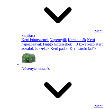
Menü
kinyitása
Kerti bútorszettek
Napernyők
Kerti hinták
Kerti
napozóágyak
Függő hintaszékek
+ 3 következő
Kerti
asztalok és székek
Kerti padok
Kerti tároló ládák
Növénytermesztés
Menü