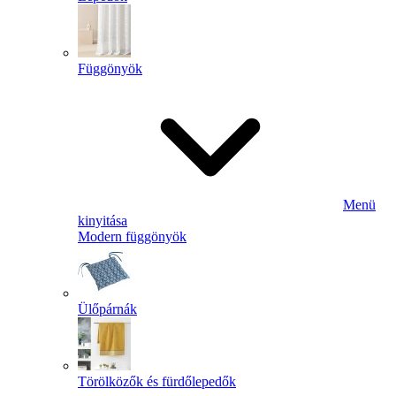
Függönyök
Menü
kinyitása
Modern függönyök
Ülőpárnák
Törölközők és fürdőlepedők