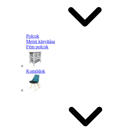
Polcok
Menü kinyitása
Fém polcok
Komódok