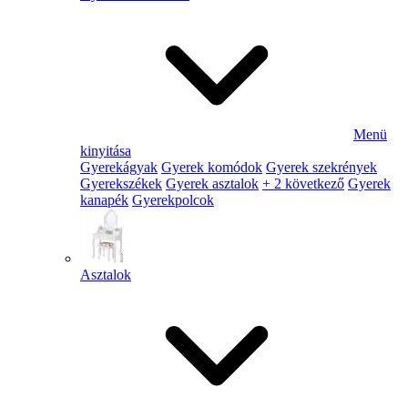
Menü
kinyitása
Gyerekágyak
Gyerek komódok
Gyerek szekrények
Gyerekszékek
Gyerek asztalok
+ 2 következő
Gyerek
kanapék
Gyerekpolcok
Asztalok