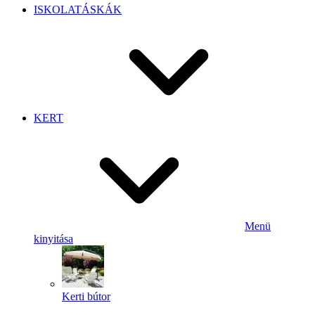
ISKOLATÁSKÁK
KERT
Menü
kinyitása
Kerti bútor