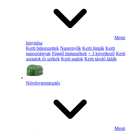
Menü
kinyitása
Kerti bútorszettek
Napernyők
Kerti hinták
Kerti
napozóágyak
Függő hintaszékek
+ 3 következő
Kerti
asztalok és székek
Kerti padok
Kerti tároló ládák
Növénytermesztés
Menü