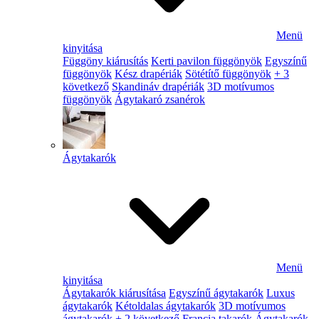
Menü
kinyitása
Függöny kiárusítás
Kerti pavilon függönyök
Egyszínű
függönyök
Kész drapériák
Sötétítő függönyök
+ 3
következő
Skandináv drapériák
3D motívumos
függönyök
Ágytakaró zsanérok
Ágytakarók
Menü
kinyitása
Ágytakarók kiárusítása
Egyszínű ágytakarók
Luxus
ágytakarók
Kétoldalas ágytakarók
3D motívumos
ágytakarók
+ 2 következő
Francia takarók
Ágytakarók