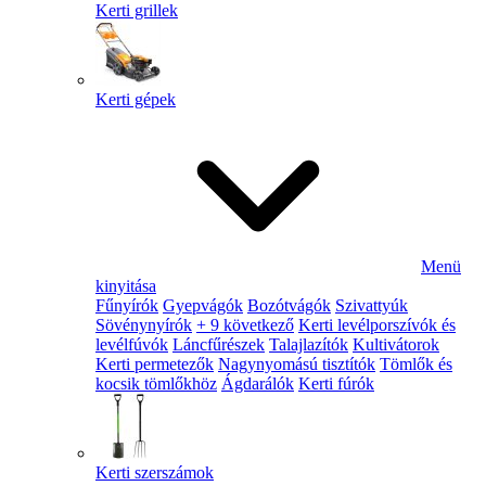
Kerti grillek
Kerti gépek
Menü
kinyitása
Fűnyírók
Gyepvágók
Bozótvágók
Szivattyúk
Sövénynyírók
+ 9 következő
Kerti levélporszívók és
levélfúvók
Láncfűrészek
Talajlazítók
Kultivátorok
Kerti permetezők
Nagynyomású tisztítók
Tömlők és
kocsik tömlőkhöz
Ágdarálók
Kerti fúrók
Kerti szerszámok