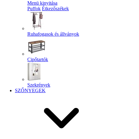
Menü kinyitása
Puffok
Étkezőszékek
Ruhafogasok és állványok
Cipőtartók
Szekrények
SZŐNYEGEK