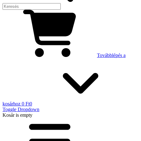
Továbblépés a
kosárhoz
0 Ft
0
Toggle Dropdown
Kosár
is empty