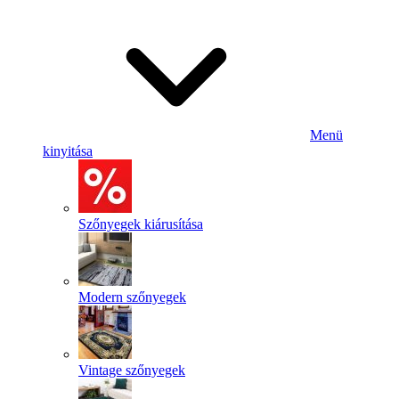
Menü
kinyitása
Szőnyegek kiárusítása
Modern szőnyegek
Vintage szőnyegek