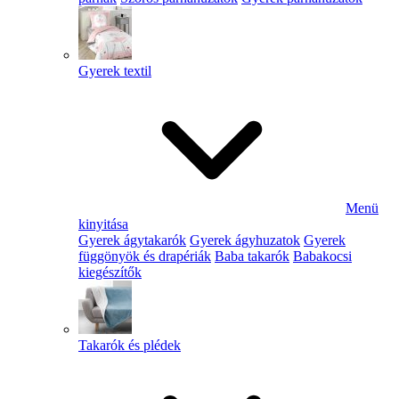
Gyerek textil
Menü
kinyitása
Gyerek ágytakarók
Gyerek ágyhuzatok
Gyerek
függönyök és drapériák
Baba takarók
Babakocsi
kiegészítők
Takarók és plédek