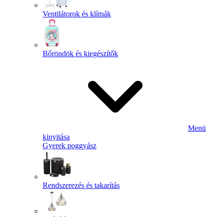
Ventilátorok és klímák
Bőröndök és kiegészítők
Menü
kinyitása
Gyerek poggyász
Rendszerezés és takarítás