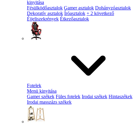
kinyitása
Fésülködőasztalok
Gamer asztalok
Dohányzóasztalok
Dekoratív asztalok
Íróasztalok
+ 2 következő
Éjjeliszekrények
Étkezőasztalok
Fotelek
Menü kinyitása
Gamer székek
Füles fotelek
Irodai székek
Hintaszékek
Irodai masszázs székek