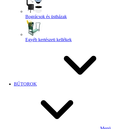
Bográcsok és üstházak
Egyéb kertészeti kellékek
BÚTOROK
Menü