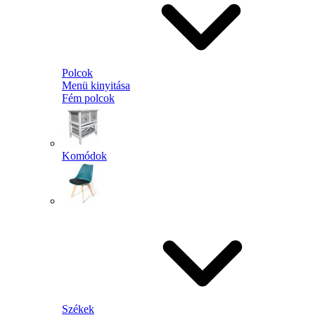
Polcok
Menü kinyitása
Fém polcok
Komódok
Székek