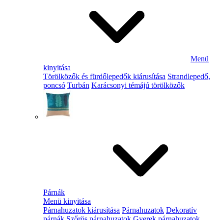
Menü
kinyitása
Törölközők és fürdőlepedők kiárusítása
Strandlepedő,
poncsó
Turbán
Karácsonyi témájú törölközők
Párnák
Menü kinyitása
Párnahuzatok kiárusítása
Párnahuzatok
Dekoratív
párnák
Szőrös párnahuzatok
Gyerek párnahuzatok