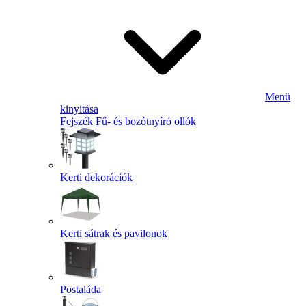
Menü
kinyitása
Fejszék
Fű- és bozótnyíró ollók
Kerti dekorációk
Kerti sátrak és pavilonok
Postaláda