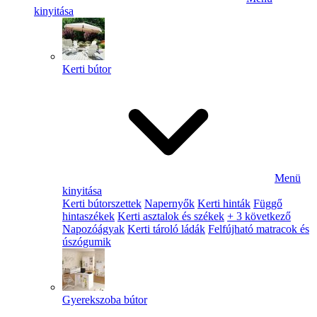
kinyitása
Kerti bútor
Menü
kinyitása
Kerti bútorszettek
Napernyők
Kerti hinták
Függő
hintaszékek
Kerti asztalok és székek
+ 3 következő
Napozóágyak
Kerti tároló ládák
Felfújható matracok és
úszógumik
Gyerekszoba bútor