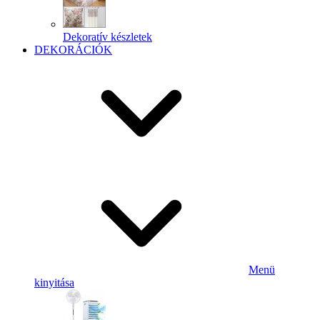
Dekoratív készletek
DEKORÁCIÓK
Menü
kinyitása