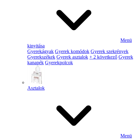
Menü
kinyitása
Gyerekágyak
Gyerek komódok
Gyerek szekrények
Gyerekszékek
Gyerek asztalok
+ 2 következő
Gyerek
kanapék
Gyerekpolcok
Asztalok
Menü