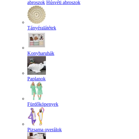
abroszok
Húsvéti abroszok
Tányéralátétek
Konyharuhák
Paplanok
Fürdőköpenyek
Pizsama overálok