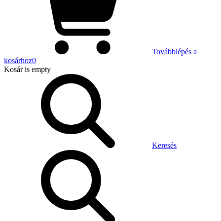
Továbblépés a
kosárhoz
0
Kosár
is empty
Keresés