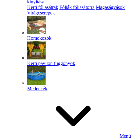
kinyitása
Kerti fóliasátrak
Fóliák fóliasátorra
Magaságyások
Virágcserepek
Homokozók
Kerti pavilon függönyök
Medencék
Menü