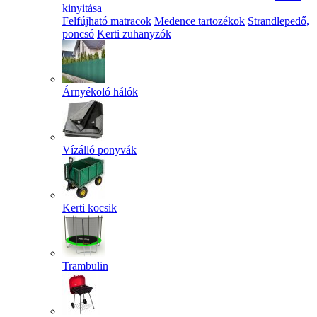
kinyitása
Felfújható matracok
Medence tartozékok
Strandlepedő,
poncsó
Kerti zuhanyzók
Árnyékoló hálók
Vízálló ponyvák
Kerti kocsik
Trambulin