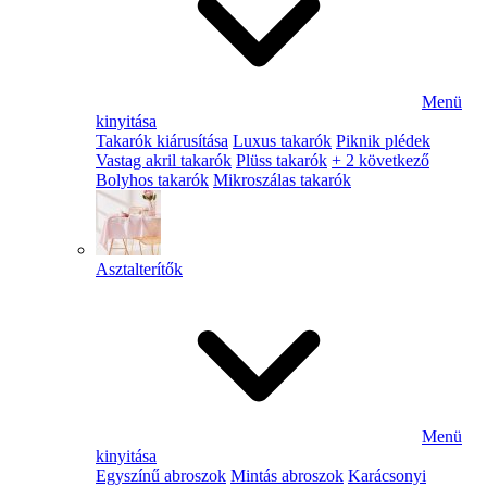
Menü
kinyitása
Takarók kiárusítása
Luxus takarók
Piknik plédek
Vastag akril takarók
Plüss takarók
+ 2 következő
Bolyhos takarók
Mikroszálas takarók
Asztalterítők
Menü
kinyitása
Egyszínű abroszok
Mintás abroszok
Karácsonyi