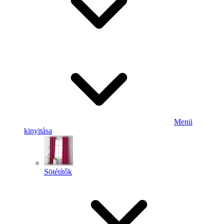
Menü
kinyitása
Sötétítők