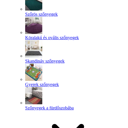
Szőrös szőnyegek
Köralakú és ovális szőnyegek
Skandináv szőnyegek
Gyerek szőnyegek
Szőnyegek a fürdőszobába