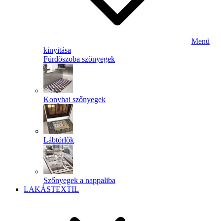
Menü
kinyitása
Fürdőszoba szőnyegek
Konyhai szőnyegek
Lábtörlők
Szőnyegek a nappaliba
LAKÁSTEXTIL