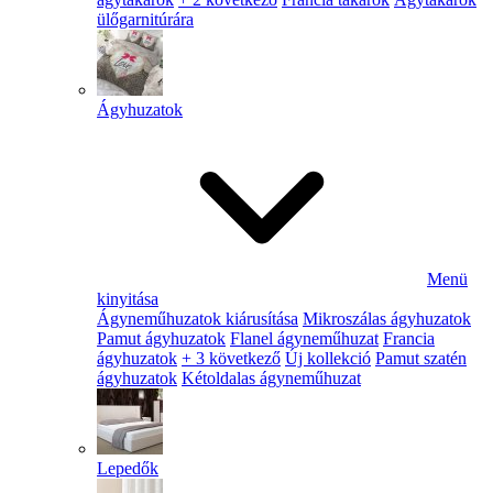
ülőgarnitúrára
Ágyhuzatok
Menü
kinyitása
Ágyneműhuzatok kiárusítása
Mikroszálas ágyhuzatok
Pamut ágyhuzatok
Flanel ágyneműhuzat
Francia
ágyhuzatok
+ 3 következő
Új kollekció
Pamut szatén
ágyhuzatok
Kétoldalas ágyneműhuzat
Lepedők