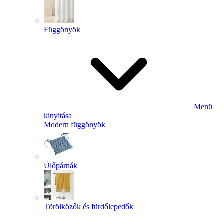
Függönyök
Menü
kinyitása
Modern függönyök
Ülőpárnák
Törölközők és fürdőlepedők