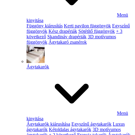
Menü
kinyitása
Függöny kiárusítás
Kerti pavilon függönyök
Egyszínű
függönyök
Kész drapériák
Sötétítő függönyök
+ 3
következő
Skandináv drapériák
3D motívumos
függönyök
Ágytakaró zsanérok
Ágytakarók
Menü
kinyitása
Ágytakarók kiárusítása
Egyszínű ágytakarók
Luxus
ágytakarók
Kétoldalas ágytakarók
3D motívumos
ágytakarók
+ 2 következő
Francia takarók
Ágytakarók