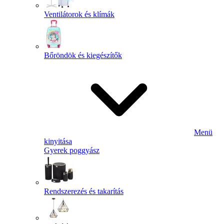
Ventilátorok és klímák
Bőröndök és kiegészítők
Menü
kinyitása
Gyerek poggyász
Rendszerezés és takarítás