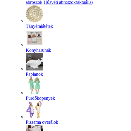
abroszok
Húsvéti abroszok
(aktuális)
Tányéralátétek
Konyharuhák
Paplanok
Fürdőköpenyek
Pizsama overálok