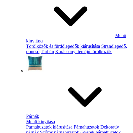
Menü
kinyitása
Törölközők és fürdőlepedők kiárusítása
Strandlepedő,
poncsó
Turbán
Karácsonyi témájú törölközők
Párnák
Menü kinyitása
Párnahuzatok kiárusítása
Párnahuzatok
Dekoratív
párnák
Szőrös párnahuzatok
Gyerek párnahuzatok