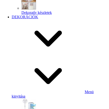
Dekoratív készletek
DEKORÁCIÓK
Menü
kinyitása