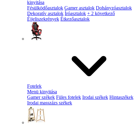
kinyitása
Fésülködőasztalok
Gamer asztalok
Dohányzóasztalok
Dekoratív asztalok
Íróasztalok
+ 2 következő
Éjjeliszekrények
Étkezőasztalok
Fotelek
Menü kinyitása
Gamer székek
Füles fotelek
Irodai székek
Hintaszékek
Irodai masszázs székek