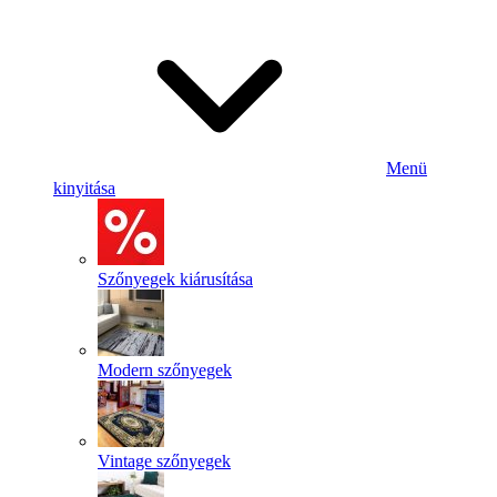
Menü
kinyitása
Szőnyegek kiárusítása
Modern szőnyegek
Vintage szőnyegek