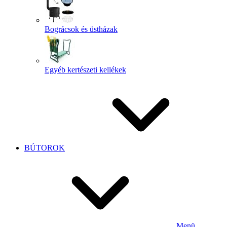
Bográcsok és üstházak
Egyéb kertészeti kellékek
BÚTOROK
Menü