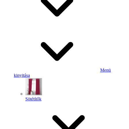
Menü
kinyitása
Sötétítők