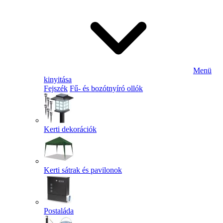
Menü
kinyitása
Fejszék
Fű- és bozótnyíró ollók
Kerti dekorációk
Kerti sátrak és pavilonok
Postaláda