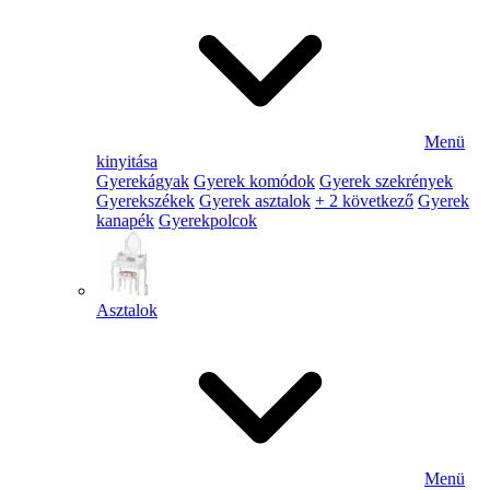
Menü
kinyitása
Gyerekágyak
Gyerek komódok
Gyerek szekrények
Gyerekszékek
Gyerek asztalok
+ 2 következő
Gyerek
kanapék
Gyerekpolcok
Asztalok
Menü