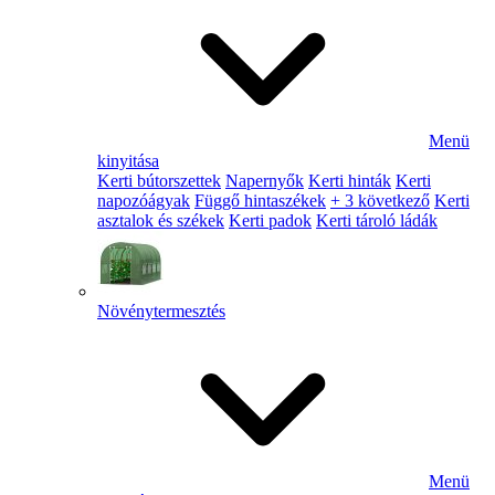
Menü
kinyitása
Kerti bútorszettek
Napernyők
Kerti hinták
Kerti
napozóágyak
Függő hintaszékek
+ 3 következő
Kerti
asztalok és székek
Kerti padok
Kerti tároló ládák
Növénytermesztés
Menü