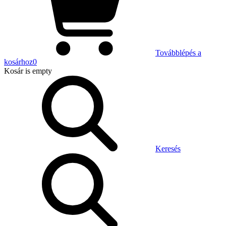
Továbblépés a
kosárhoz
0
Kosár
is empty
Keresés