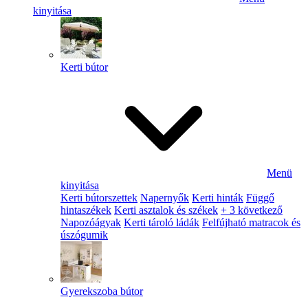
kinyitása
Kerti bútor
Menü
kinyitása
Kerti bútorszettek
Napernyők
Kerti hinták
Függő
hintaszékek
Kerti asztalok és székek
+ 3 következő
Napozóágyak
Kerti tároló ládák
Felfújható matracok és
úszógumik
Gyerekszoba bútor