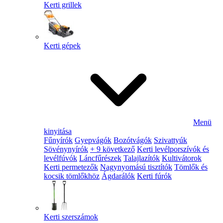
Kerti grillek
Kerti gépek
Menü
kinyitása
Fűnyírók
Gyepvágók
Bozótvágók
Szivattyúk
Sövénynyírók
+ 9 következő
Kerti levélporszívók és
levélfúvók
Láncfűrészek
Talajlazítók
Kultivátorok
Kerti permetezők
Nagynyomású tisztítók
Tömlők és
kocsik tömlőkhöz
Ágdarálók
Kerti fúrók
Kerti szerszámok