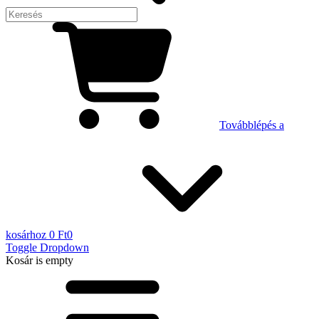
Továbblépés a
kosárhoz
0 Ft
0
Toggle Dropdown
Kosár
is empty