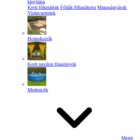
kinyitása
Kerti fóliasátrak
Fóliák fóliasátorra
Magaságyások
Virágcserepek
Homokozók
Kerti pavilon függönyök
Medencék
Menü