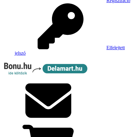
Regisztráció
Elfelejtett
jelszó