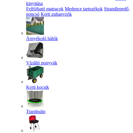
kinyitása
Felfújható matracok
Medence tartozékok
Strandlepedő,
poncsó
Kerti zuhanyzók
Árnyékoló hálók
Vízálló ponyvák
Kerti kocsik
Trambulin