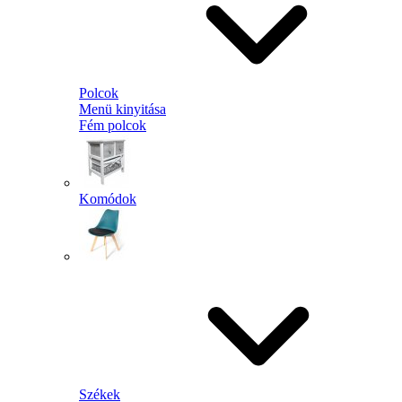
Polcok
Menü kinyitása
Fém polcok
Komódok
Székek