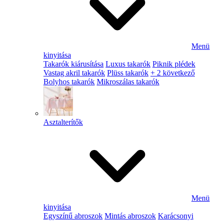
Menü
kinyitása
Takarók kiárusítása
Luxus takarók
Piknik plédek
Vastag akril takarók
Plüss takarók
+ 2 következő
Bolyhos takarók
Mikroszálas takarók
Asztalterítők
Menü
kinyitása
Egyszínű abroszok
Mintás abroszok
Karácsonyi