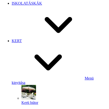
ISKOLATÁSKÁK
KERT
Menü
kinyitása
Kerti bútor