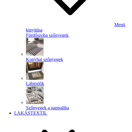
Menü
kinyitása
Fürdőszoba szőnyegek
Konyhai szőnyegek
Lábtörlők
Szőnyegek a nappaliba
LAKÁSTEXTIL