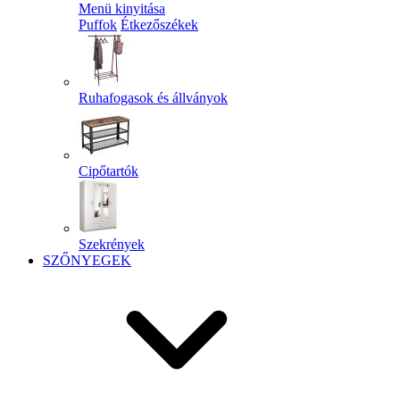
Menü kinyitása
Puffok
Étkezőszékek
Ruhafogasok és állványok
Cipőtartók
Szekrények
SZŐNYEGEK