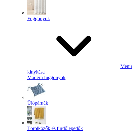
Függönyök
Menü
kinyitása
Modern függönyök
Ülőpárnák
Törölközők és fürdőlepedők