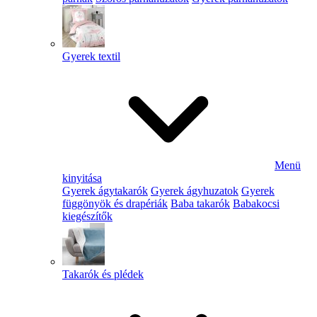
Gyerek textil
Menü
kinyitása
Gyerek ágytakarók
Gyerek ágyhuzatok
Gyerek
függönyök és drapériák
Baba takarók
Babakocsi
kiegészítők
Takarók és plédek