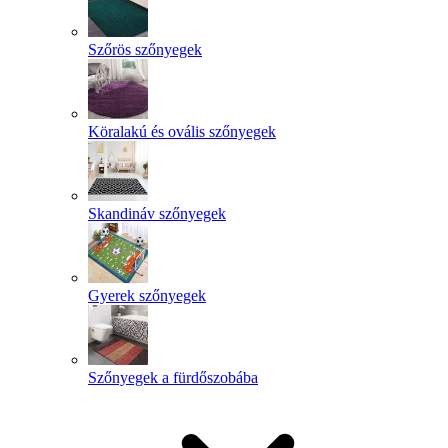
Szőrös szőnyegek
Köralakú és ovális szőnyegek
Skandináv szőnyegek
Gyerek szőnyegek
Szőnyegek a fürdőszobába