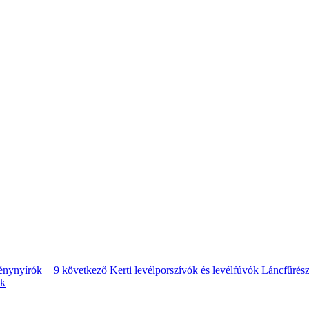
énynyírók
+ 9 következő
Kerti levélporszívók és levélfúvók
Láncfűrés
ók