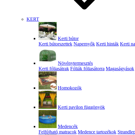
KERT
Kerti bútor
Kerti bútorszettek
Napernyők
Kerti hinták
Kerti n
Növénytermesztés
Kerti fóliasátrak
Fóliák fóliasátorra
Magaságyások
Homokozók
Kerti pavilon függönyök
Medencék
Felfújható matracok
Medence tartozékok
Strandle