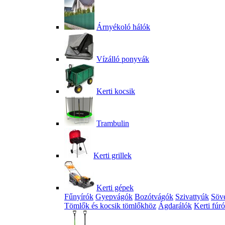
Árnyékoló hálók
Vízálló ponyvák
Kerti kocsik
Trambulin
Kerti grillek
Kerti gépek
Fűnyírók
Gyepvágók
Bozótvágók
Szivattyúk
Söv
Tömlők és kocsik tömlőkhöz
Ágdarálók
Kerti fúr