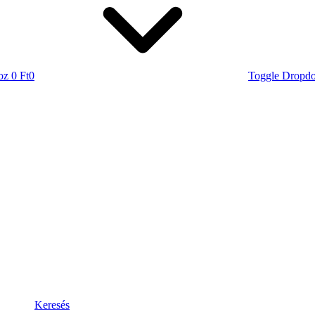
oz
0 Ft
0
Toggle Dropd
Keresés