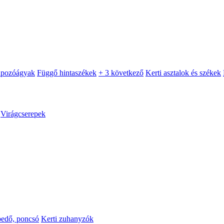
apozóágyak
Függő hintaszékek
+ 3 következő
Kerti asztalok és székek
Virágcserepek
pedő, poncsó
Kerti zuhanyzók