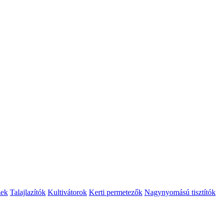
zek
Talajlazítók
Kultivátorok
Kerti permetezők
Nagynyomású tisztítók