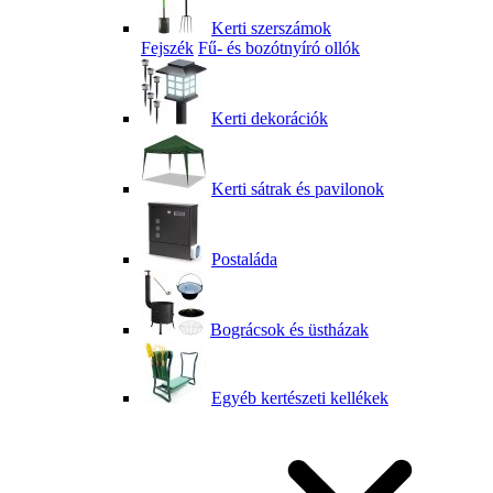
Kerti szerszámok
Fejszék
Fű- és bozótnyíró ollók
Kerti dekorációk
Kerti sátrak és pavilonok
Postaláda
Bográcsok és üstházak
Egyéb kertészeti kellékek