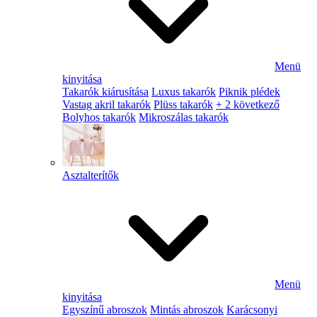
Menü
kinyitása
Takarók kiárusítása
Luxus takarók
Piknik plédek
Vastag akril takarók
Plüss takarók
+ 2 következő
Bolyhos takarók
Mikroszálas takarók
Asztalterítők
Menü
kinyitása
Egyszínű abroszok
Mintás abroszok
Karácsonyi