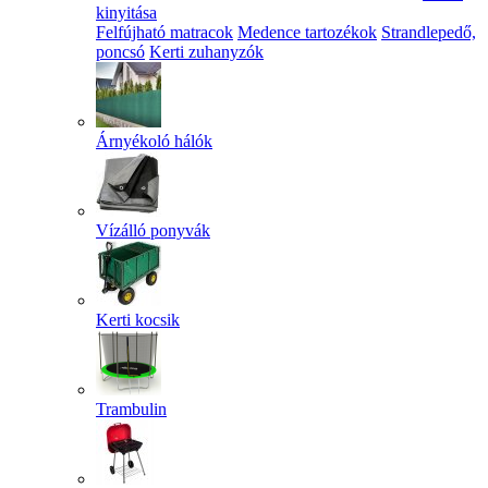
kinyitása
Felfújható matracok
Medence tartozékok
Strandlepedő,
poncsó
Kerti zuhanyzók
Árnyékoló hálók
Vízálló ponyvák
Kerti kocsik
Trambulin