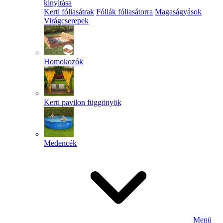
kinyitása
Kerti fóliasátrak
Fóliák fóliasátorra
Magaságyások
Virágcserepek
Homokozók
Kerti pavilon függönyök
Medencék
Menü