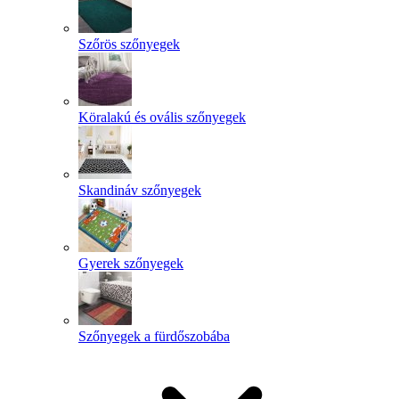
Szőrös szőnyegek
Köralakú és ovális szőnyegek
Skandináv szőnyegek
Gyerek szőnyegek
Szőnyegek a fürdőszobába