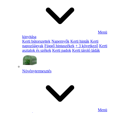
Menü
kinyitása
Kerti bútorszettek
Napernyők
Kerti hinták
Kerti
napozóágyak
Függő hintaszékek
+ 3 következő
Kerti
asztalok és székek
Kerti padok
Kerti tároló ládák
Növénytermesztés
Menü