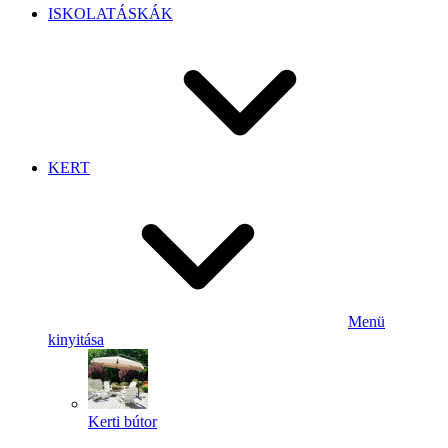
ISKOLATÁSKÁK
KERT
Menü
kinyitása
Kerti bútor