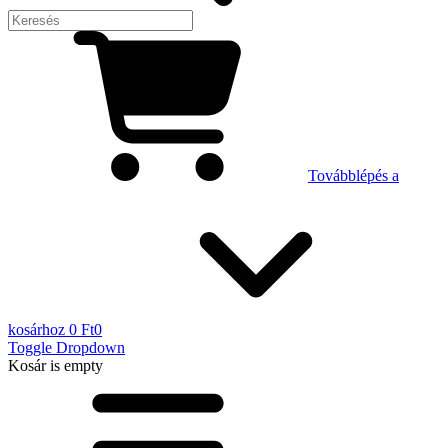
Továbblépés a
kosárhoz
0 Ft
0
Toggle Dropdown
Kosár
is empty