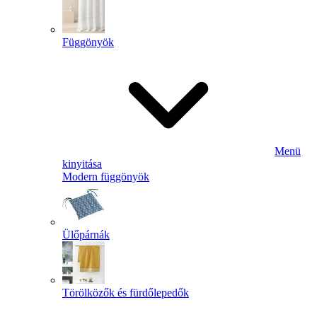
Függönyök
Menü
kinyitása
Modern függönyök
Ülőpárnák
Törölközők és fürdőlepedők