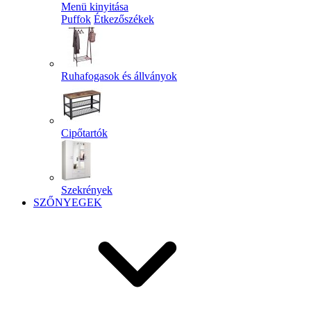
Menü kinyitása
Puffok
Étkezőszékek
Ruhafogasok és állványok
Cipőtartók
Szekrények
SZŐNYEGEK