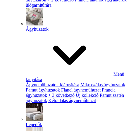
ülőgarnitúrára
Ágyhuzatok
Menü
kinyitása
Ágyneműhuzatok kiárusítása
Mikroszálas ágyhuzatok
Pamut ágyhuzatok
Flanel ágyneműhuzat
Francia
ágyhuzatok
+ 3 következő
Új kollekció
Pamut szatén
ágyhuzatok
Kétoldalas ágyneműhuzat
Lepedők