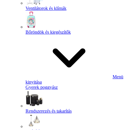
Ventilátorok és klímák
Bőröndök és kiegészítők
Menü
kinyitása
Gyerek poggyász
Rendszerezés és takarítás