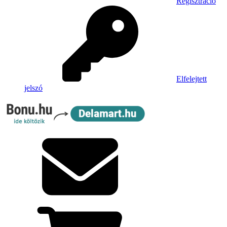
Regisztráció
Elfelejtett
jelszó