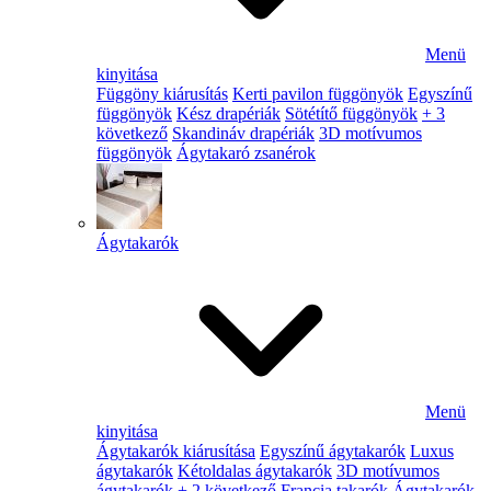
Menü
kinyitása
Függöny kiárusítás
Kerti pavilon függönyök
Egyszínű
függönyök
Kész drapériák
Sötétítő függönyök
+ 3
következő
Skandináv drapériák
3D motívumos
függönyök
Ágytakaró zsanérok
Ágytakarók
Menü
kinyitása
Ágytakarók kiárusítása
Egyszínű ágytakarók
Luxus
ágytakarók
Kétoldalas ágytakarók
3D motívumos
ágytakarók
+ 2 következő
Francia takarók
Ágytakarók