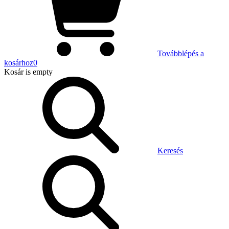
Továbblépés a
kosárhoz
0
Kosár
is empty
Keresés