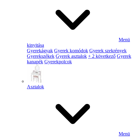
Menü
kinyitása
Gyerekágyak
Gyerek komódok
Gyerek szekrények
Gyerekszékek
Gyerek asztalok
+ 2 következő
Gyerek
kanapék
Gyerekpolcok
Asztalok
Menü