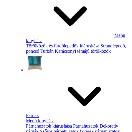
Menü
kinyitása
Törölközők és fürdőlepedők kiárusítása
Strandlepedő,
poncsó
Turbán
Karácsonyi témájú törölközők
Párnák
Menü kinyitása
Párnahuzatok kiárusítása
Párnahuzatok
Dekoratív
párnák
Szőrös párnahuzatok
Gyerek párnahuzatok