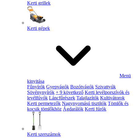
Kerti grillek
Kerti gépek
Menü
kinyitása
Fűnyírók
Gyepvágók
Bozótvágók
Szivattyúk
Sövénynyírók
+ 9 következő
Kerti levélporszívók és
levélfúvók
Láncfűrészek
Talajlazítók
Kultivátorok
Kerti permetezők
Nagynyomású tisztítók
Tömlők és
kocsik tömlőkhöz
Ágdarálók
Kerti fúrók
Kerti szerszámok