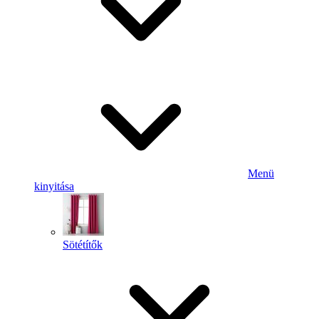
Menü
kinyitása
Sötétítők