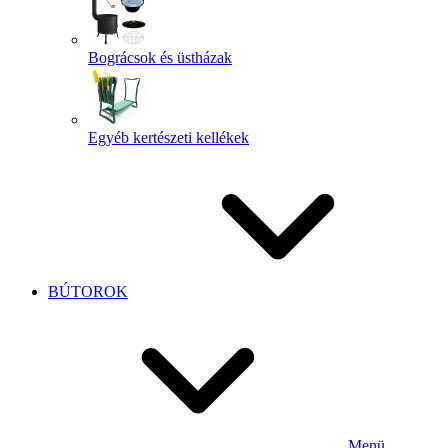
Bográcsok és üstházak
Egyéb kertészeti kellékek
BÚTOROK
Menü