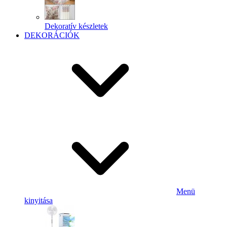
Dekoratív készletek
DEKORÁCIÓK
Menü
kinyitása