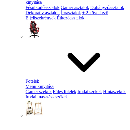
kinyitása
Fésülködőasztalok
Gamer asztalok
Dohányzóasztalok
Dekoratív asztalok
Íróasztalok
+ 2 következő
Éjjeliszekrények
Étkezőasztalok
Fotelek
Menü kinyitása
Gamer székek
Füles fotelek
Irodai székek
Hintaszékek
Irodai masszázs székek