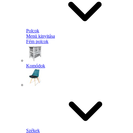
Polcok
Menü kinyitása
Fém polcok
Komódok
Székek