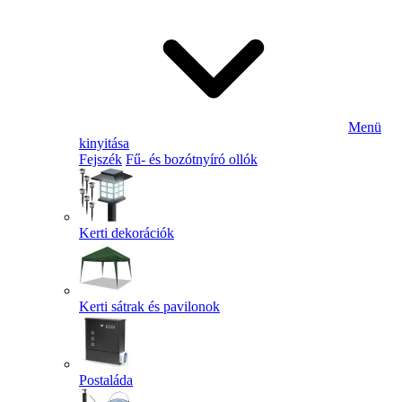
Menü
kinyitása
Fejszék
Fű- és bozótnyíró ollók
Kerti dekorációk
Kerti sátrak és pavilonok
Postaláda