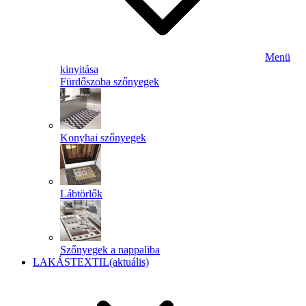
Menü
kinyitása
Fürdőszoba szőnyegek
Konyhai szőnyegek
Lábtörlők
Szőnyegek a nappaliba
LAKÁSTEXTIL
(aktuális)