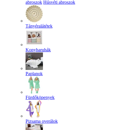
abroszok
Húsvéti abroszok
Tányéralátétek
Konyharuhák
Paplanok
Fürdőköpenyek
Pizsama overálok