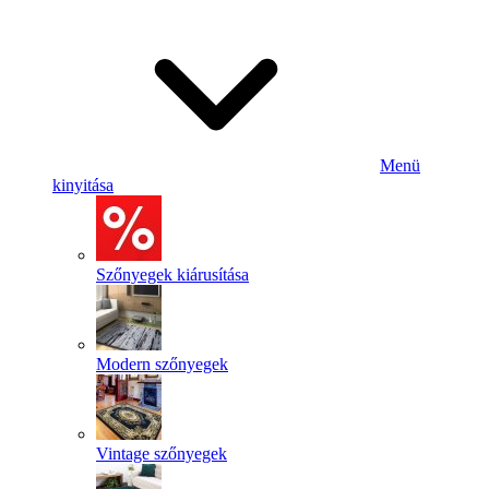
Menü
kinyitása
Szőnyegek kiárusítása
Modern szőnyegek
Vintage szőnyegek