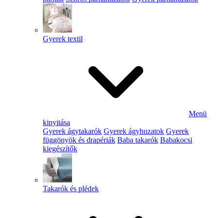
Gyerek textil
Menü
kinyitása
Gyerek ágytakarók
Gyerek ágyhuzatok
Gyerek
függönyök és drapériák
Baba takarók
Babakocsi
kiegészítők
Takarók és plédek