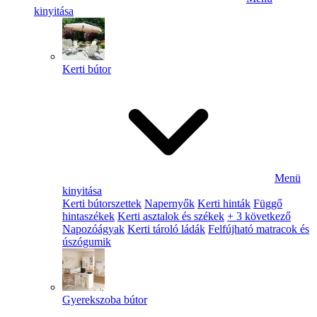
kinyitása
Kerti bútor
Menü
kinyitása
Kerti bútorszettek
Napernyők
Kerti hinták
Függő
hintaszékek
Kerti asztalok és székek
+ 3 következő
Napozóágyak
Kerti tároló ládák
Felfújható matracok és
úszógumik
Gyerekszoba bútor