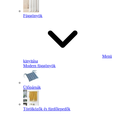
Függönyök
Menü
kinyitása
Modern függönyök
Ülőpárnák
Törölközők és fürdőlepedők