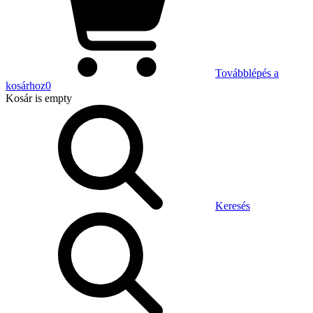
Továbblépés a
kosárhoz
0
Kosár
is empty
Keresés