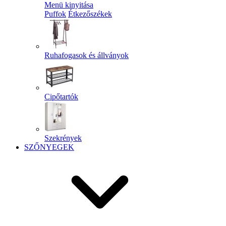
Menü kinyitása
Puffok
Étkezőszékek
Ruhafogasok és állványok
Cipőtartók
Szekrények
SZŐNYEGEK