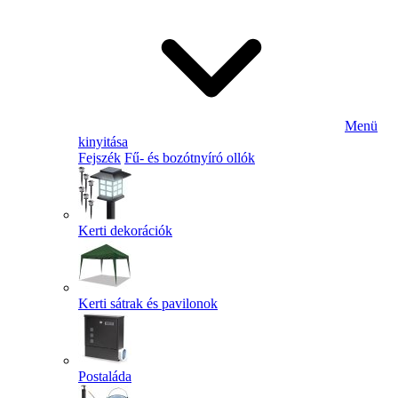
Menü
kinyitása
Fejszék
Fű- és bozótnyíró ollók
Kerti dekorációk
Kerti sátrak és pavilonok
Postaláda