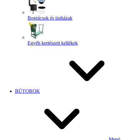
Bográcsok és üstházak
Egyéb kertészeti kellékek
BÚTOROK
Menü