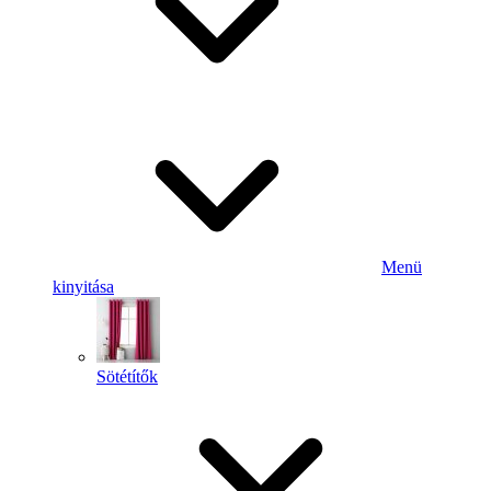
Menü
kinyitása
Sötétítők