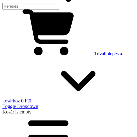
Továbblépés a
kosárhoz
0 Ft
0
Toggle Dropdown
Kosár
is empty