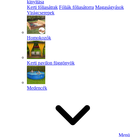
kinyitása
Kerti fóliasátrak
Fóliák fóliasátorra
Magaságyások
Virágcserepek
Homokozók
Kerti pavilon függönyök
Medencék
Menü