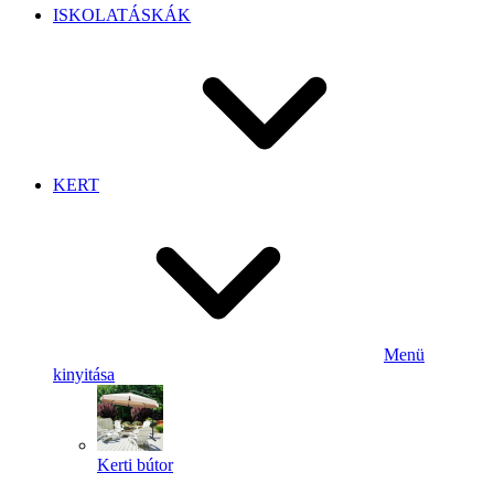
ISKOLATÁSKÁK
KERT
Menü
kinyitása
Kerti bútor