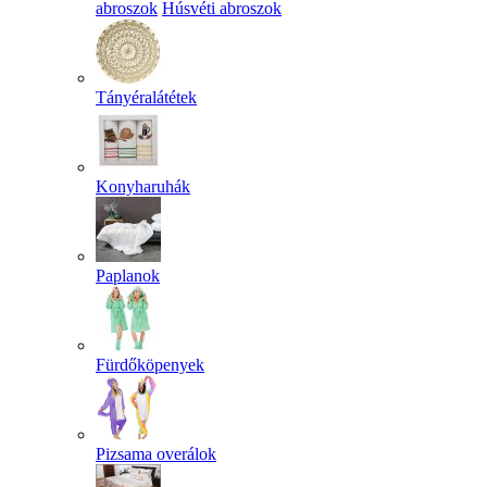
abroszok
Húsvéti abroszok
Tányéralátétek
Konyharuhák
Paplanok
Fürdőköpenyek
Pizsama overálok