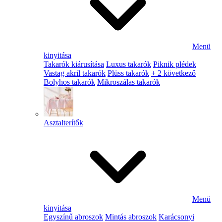
Menü
kinyitása
Takarók kiárusítása
Luxus takarók
Piknik plédek
Vastag akril takarók
Plüss takarók
+ 2 következő
Bolyhos takarók
Mikroszálas takarók
Asztalterítők
Menü
kinyitása
Egyszínű abroszok
Mintás abroszok
Karácsonyi