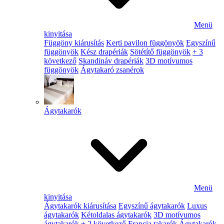
Menü
kinyitása
Függöny kiárusítás
Kerti pavilon függönyök
Egyszínű
függönyök
Kész drapériák
Sötétítő függönyök
+ 3
következő
Skandináv drapériák
3D motívumos
függönyök
Ágytakaró zsanérok
Ágytakarók
Menü
kinyitása
Ágytakarók kiárusítása
Egyszínű ágytakarók
Luxus
ágytakarók
Kétoldalas ágytakarók
3D motívumos
ágytakarók
+ 2 következő
Francia takarók
Ágytakarók