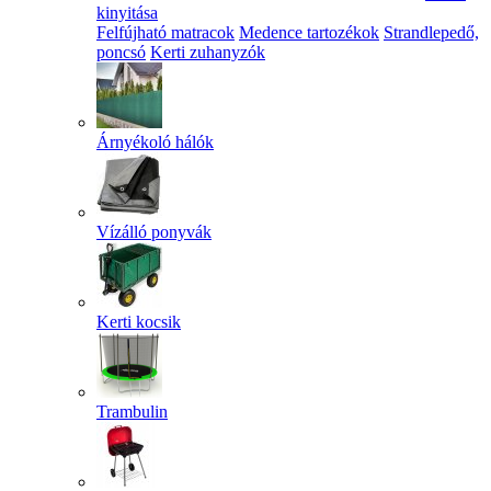
kinyitása
Felfújható matracok
Medence tartozékok
Strandlepedő,
poncsó
Kerti zuhanyzók
Árnyékoló hálók
Vízálló ponyvák
Kerti kocsik
Trambulin