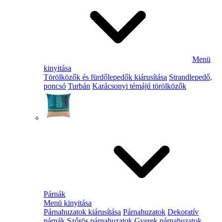
Menü
kinyitása
Törölközők és fürdőlepedők kiárusítása
Strandlepedő,
poncsó
Turbán
Karácsonyi témájú törölközők
Párnák
Menü kinyitása
Párnahuzatok kiárusítása
Párnahuzatok
Dekoratív
párnák
Szőrös párnahuzatok
Gyerek párnahuzatok