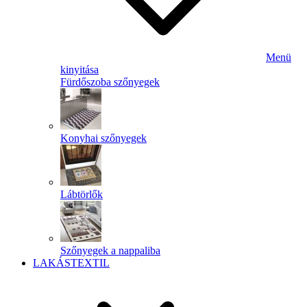
Menü
kinyitása
Fürdőszoba szőnyegek
Konyhai szőnyegek
Lábtörlők
Szőnyegek a nappaliba
LAKÁSTEXTIL