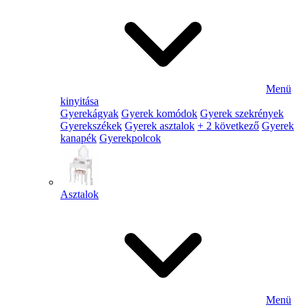
Menü
kinyitása
Gyerekágyak
Gyerek komódok
Gyerek szekrények
Gyerekszékek
Gyerek asztalok
+ 2 következő
Gyerek
kanapék
Gyerekpolcok
Asztalok
Menü