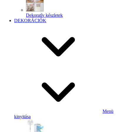
Dekoratív készletek
DEKORÁCIÓK
Menü
kinyitása