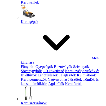
Kerti grillek
Kerti gépek
Menü
kinyitása
Fűnyírók
Gyepvágók
Bozótvágók
Szivattyúk
Sövénynyírók
+ 9 következő
Kerti levélporszívók és
levélfúvók
Láncfűrészek
Talajlazítók
Kultivátorok
Kerti permetezők
Nagynyomású tisztítók
Tömlők és
kocsik tömlőkhöz
Ágdarálók
Kerti fúrók
Kerti szerszámok