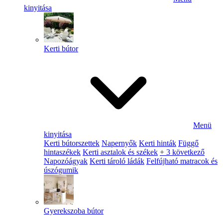
kinyitása
Kerti bútor
Menü
kinyitása
Kerti bútorszettek
Napernyők
Kerti hinták
Függő
hintaszékek
Kerti asztalok és székek
+ 3 következő
Napozóágyak
Kerti tároló ládák
Felfújható matracok és
úszógumik
Gyerekszoba bútor