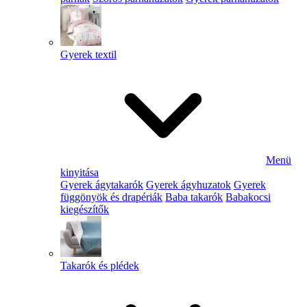
Gyerek textil
Menü
kinyitása
Gyerek ágytakarók
Gyerek ágyhuzatok
Gyerek
függönyök és drapériák
Baba takarók
Babakocsi
kiegészítők
Takarók és plédek