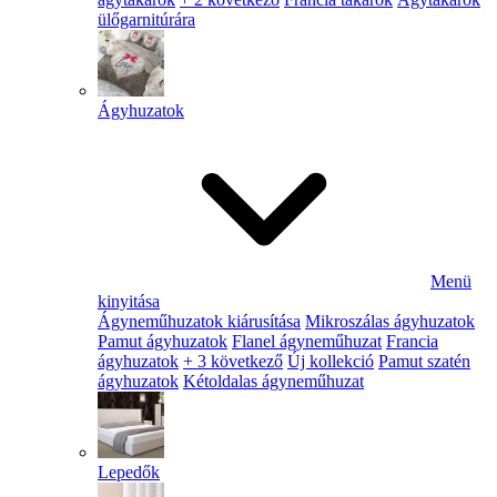
ülőgarnitúrára
Ágyhuzatok
Menü
kinyitása
Ágyneműhuzatok kiárusítása
Mikroszálas ágyhuzatok
Pamut ágyhuzatok
Flanel ágyneműhuzat
Francia
ágyhuzatok
+ 3 következő
Új kollekció
Pamut szatén
ágyhuzatok
Kétoldalas ágyneműhuzat
Lepedők