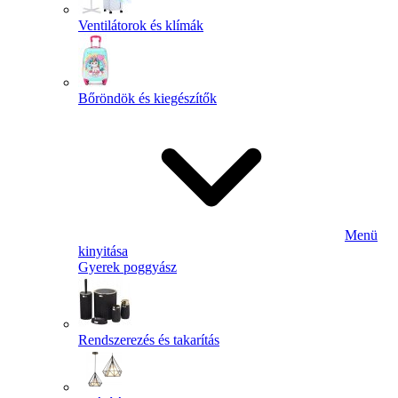
Ventilátorok és klímák
Bőröndök és kiegészítők
Menü
kinyitása
Gyerek poggyász
Rendszerezés és takarítás