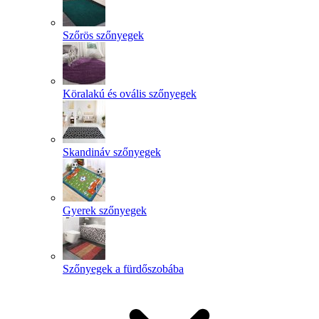
Szőrös szőnyegek
Köralakú és ovális szőnyegek
Skandináv szőnyegek
Gyerek szőnyegek
Szőnyegek a fürdőszobába