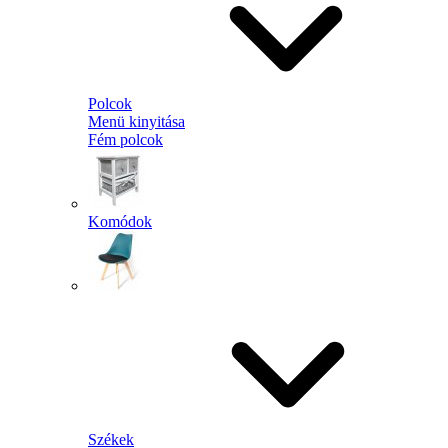
Polcok
Menü kinyitása
Fém polcok
Komódok
Székek