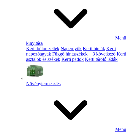
Menü
kinyitása
Kerti bútorszettek
Napernyők
Kerti hinták
Kerti
napozóágyak
Függő hintaszékek
+ 3 következő
Kerti
asztalok és székek
Kerti padok
Kerti tároló ládák
Növénytermesztés
Menü