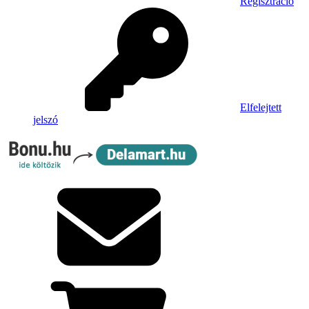
Regisztráció
Elfelejtett
jelszó