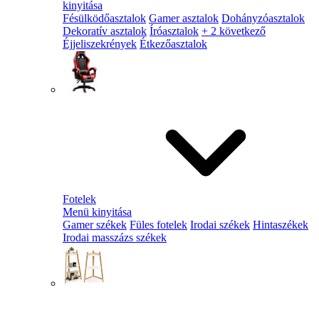
kinyitása
Fésülködőasztalok
Gamer asztalok
Dohányzóasztalok
Dekoratív asztalok
Íróasztalok
+ 2 következő
Éjjeliszekrények
Étkezőasztalok
Fotelek
Menü kinyitása
Gamer székek
Füles fotelek
Irodai székek
Hintaszékek
Irodai masszázs székek