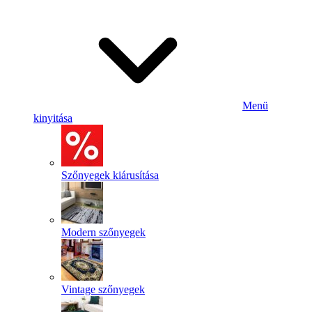
Menü
kinyitása
Szőnyegek kiárusítása
Modern szőnyegek
Vintage szőnyegek