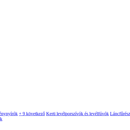
énynyírók
+ 9 következő
Kerti levélporszívók és levélfúvók
Láncfűrés
ók