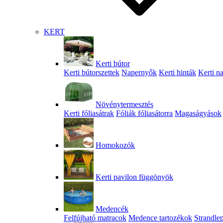
KERT
Kerti bútor
Kerti bútorszettek
Napernyők
Kerti hinták
Kerti n
Növénytermesztés
Kerti fóliasátrak
Fóliák fóliasátorra
Magaságyások
Homokozók
Kerti pavilon függönyök
Medencék
Felfújható matracok
Medence tartozékok
Strandle