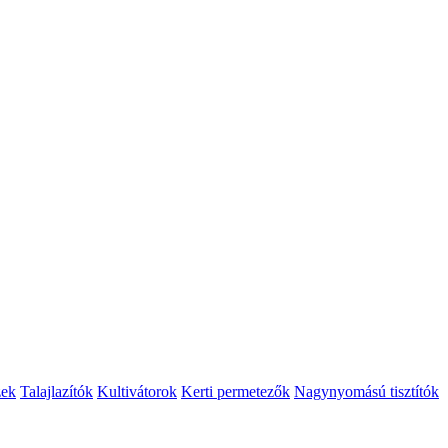
zek
Talajlazítók
Kultivátorok
Kerti permetezők
Nagynyomású tisztítók