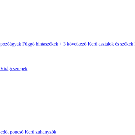
apozóágyak
Függő hintaszékek
+ 3 következő
Kerti asztalok és székek
Virágcserepek
pedő, poncsó
Kerti zuhanyzók