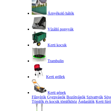
Árnyékoló hálók
Vízálló ponyvák
Kerti kocsik
Trambulin
Kerti grillek
Kerti gépek
Fűnyírók
Gyepvágók
Bozótvágók
Szivattyúk
Söv
Tömlők és kocsik tömlőkhöz
Ágdarálók
Kerti fúr