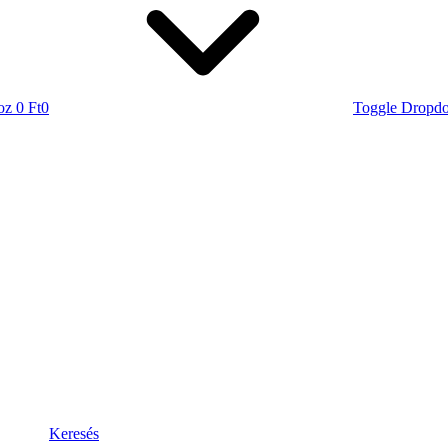
oz
0 Ft
0
Toggle Dropd
Keresés