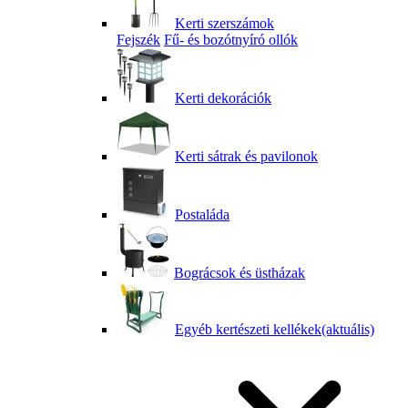
Kerti szerszámok
Fejszék
Fű- és bozótnyíró ollók
Kerti dekorációk
Kerti sátrak és pavilonok
Postaláda
Bográcsok és üstházak
Egyéb kertészeti kellékek
(aktuális)