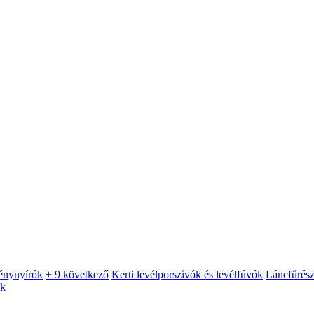
énynyírók
+ 9 következő
Kerti levélporszívók és levélfúvók
Láncfűrés
ók