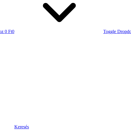
oz
0 Ft
0
Toggle Dropd
Keresés