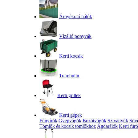
Árnyékoló hálók
Vízálló ponyvák
Kerti kocsik
Trambulin
Kerti grillek
Kerti gépek
Fűnyírók
Gyepvágók
Bozótvágók
Szivattyúk
Söv
Tömlők és kocsik tömlőkhöz
Ágdarálók
Kerti fúr