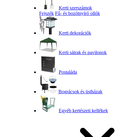
Kerti szerszámok
Fejszék
Fű- és bozótnyíró ollók
Kerti dekorációk
Kerti sátrak és pavilonok
Postaláda
Bográcsok és üstházak
Egyéb kertészeti kellékek