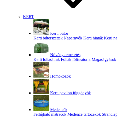
KERT
Kerti bútor
Kerti bútorszettek
Napernyők
Kerti hinták
Kerti n
Növénytermesztés
Kerti fóliasátrak
Fóliák fóliasátorra
Magaságyások
Homokozók
Kerti pavilon függönyök
Medencék
Felfújható matracok
Medence tartozékok
Strandle