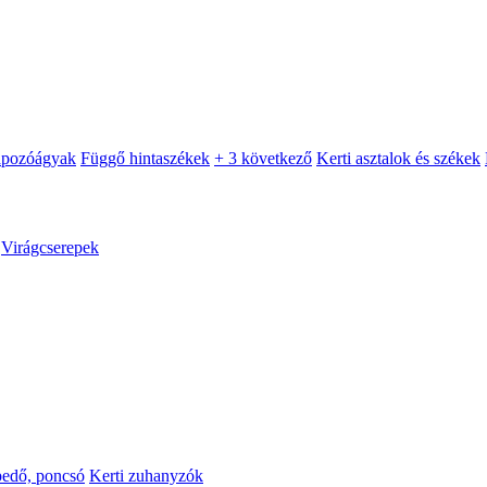
apozóágyak
Függő hintaszékek
+ 3 következő
Kerti asztalok és székek
Virágcserepek
pedő, poncsó
Kerti zuhanyzók