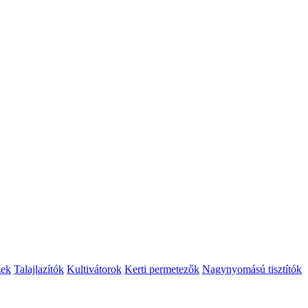
zek
Talajlazítók
Kultivátorok
Kerti permetezők
Nagynyomású tisztítók