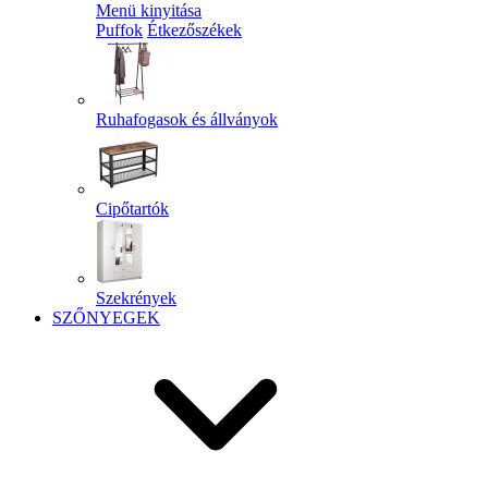
Menü kinyitása
Puffok
Étkezőszékek
Ruhafogasok és állványok
Cipőtartók
Szekrények
SZŐNYEGEK