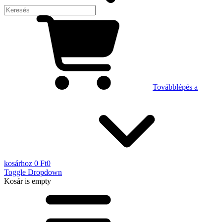
Továbblépés a
kosárhoz
0 Ft
0
Toggle Dropdown
Kosár
is empty