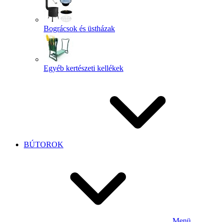
Bográcsok és üstházak
Egyéb kertészeti kellékek
BÚTOROK
Menü