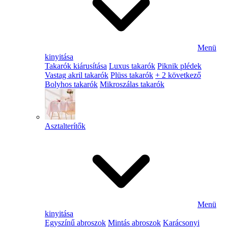
Menü
kinyitása
Takarók kiárusítása
Luxus takarók
Piknik plédek
Vastag akril takarók
Plüss takarók
+ 2 következő
Bolyhos takarók
Mikroszálas takarók
Asztalterítők
Menü
kinyitása
Egyszínű abroszok
Mintás abroszok
Karácsonyi