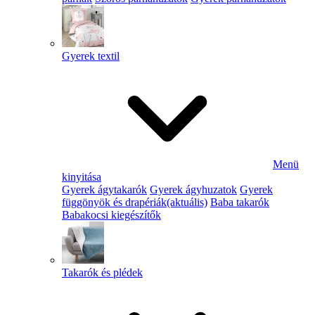
Gyerek textil
Menü
kinyitása
Gyerek ágytakarók
Gyerek ágyhuzatok
Gyerek
függönyök és drapériák
(aktuális)
Baba takarók
Babakocsi kiegészítők
Takarók és plédek