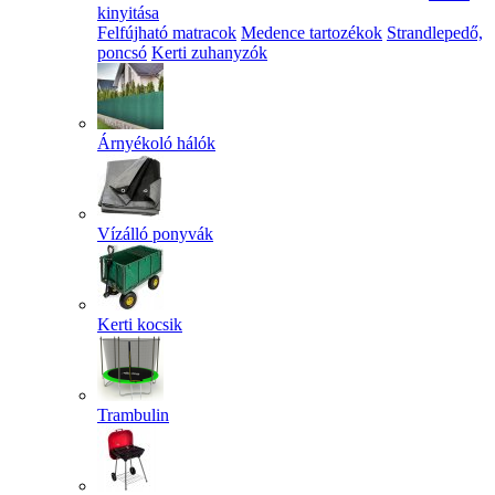
kinyitása
Felfújható matracok
Medence tartozékok
Strandlepedő,
poncsó
Kerti zuhanyzók
Árnyékoló hálók
Vízálló ponyvák
Kerti kocsik
Trambulin