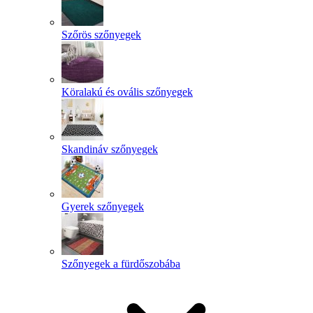
Szőrös szőnyegek
Köralakú és ovális szőnyegek
Skandináv szőnyegek
Gyerek szőnyegek
Szőnyegek a fürdőszobába