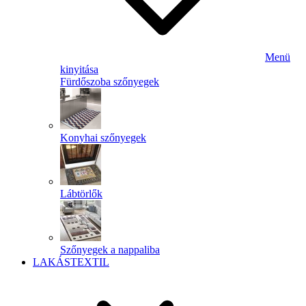
Menü
kinyitása
Fürdőszoba szőnyegek
Konyhai szőnyegek
Lábtörlők
Szőnyegek a nappaliba
LAKÁSTEXTIL