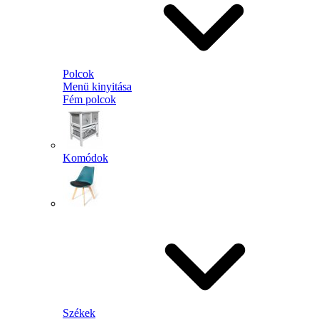
Polcok
Menü kinyitása
Fém polcok
Komódok
Székek