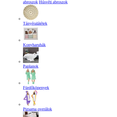
abroszok
Húsvéti abroszok
Tányéralátétek
Konyharuhák
Paplanok
Fürdőköpenyek
Pizsama overálok