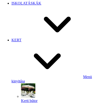
ISKOLATÁSKÁK
KERT
Menü
kinyitása
Kerti bútor