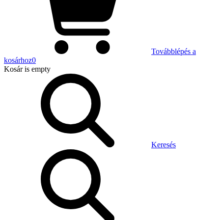
Továbblépés a
kosárhoz
0
Kosár
is empty
Keresés