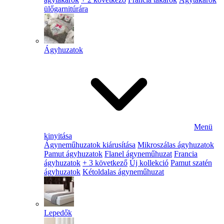
ülőgarnitúrára
Ágyhuzatok
Menü
kinyitása
Ágyneműhuzatok kiárusítása
Mikroszálas ágyhuzatok
Pamut ágyhuzatok
Flanel ágyneműhuzat
Francia
ágyhuzatok
+ 3 következő
Új kollekció
Pamut szatén
ágyhuzatok
Kétoldalas ágyneműhuzat
Lepedők