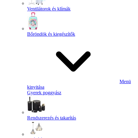
Ventilátorok és klímák
Bőröndök és kiegészítők
Menü
kinyitása
Gyerek poggyász
Rendszerezés és takarítás