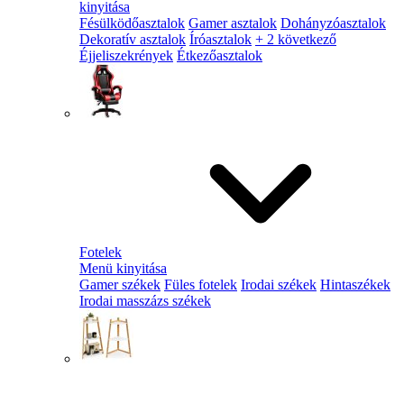
kinyitása
Fésülködőasztalok
Gamer asztalok
Dohányzóasztalok
Dekoratív asztalok
Íróasztalok
+ 2 következő
Éjjeliszekrények
Étkezőasztalok
Fotelek
Menü kinyitása
Gamer székek
Füles fotelek
Irodai székek
Hintaszékek
Irodai masszázs székek