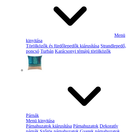
Menü
kinyitása
Törölközők és fürdőlepedők kiárusítása
Strandlepedő,
poncsó
Turbán
Karácsonyi témájú törölközők
Párnák
Menü kinyitása
Párnahuzatok kiárusítása
Párnahuzatok
Dekoratív
párnák
Szőrös párnahuzatok
Gyerek párnahuzatok