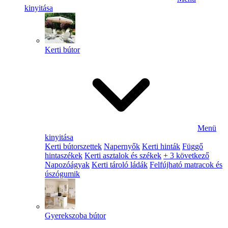
kinyitása
Kerti bútor
Menü
kinyitása
Kerti bútorszettek
Napernyők
Kerti hinták
Függő
hintaszékek
Kerti asztalok és székek
+ 3 következő
Napozóágyak
Kerti tároló ládák
Felfújható matracok és
úszógumik
Gyerekszoba bútor