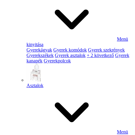
Menü
kinyitása
Gyerekágyak
Gyerek komódok
Gyerek szekrények
Gyerekszékek
Gyerek asztalok
+ 2 következő
Gyerek
kanapék
Gyerekpolcok
Asztalok
Menü