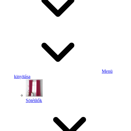
Menü
kinyitása
Sötétítők