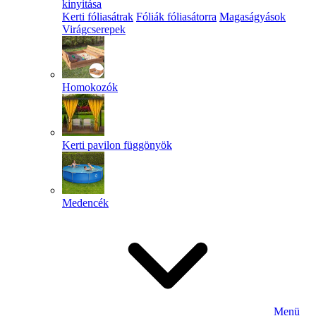
kinyitása
Kerti fóliasátrak
Fóliák fóliasátorra
Magaságyások
Virágcserepek
Homokozók
Kerti pavilon függönyök
Medencék
Menü