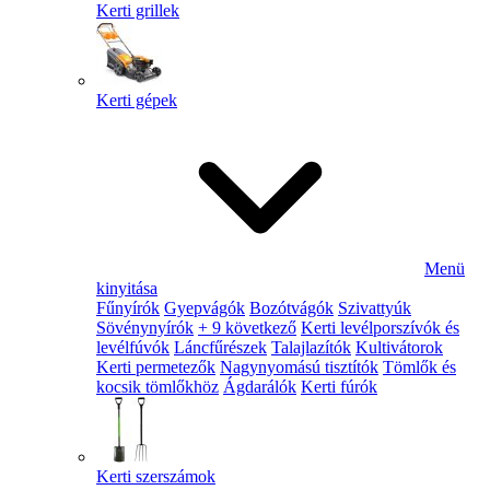
Kerti grillek
Kerti gépek
Menü
kinyitása
Fűnyírók
Gyepvágók
Bozótvágók
Szivattyúk
Sövénynyírók
+ 9 következő
Kerti levélporszívók és
levélfúvók
Láncfűrészek
Talajlazítók
Kultivátorok
Kerti permetezők
Nagynyomású tisztítók
Tömlők és
kocsik tömlőkhöz
Ágdarálók
Kerti fúrók
Kerti szerszámok