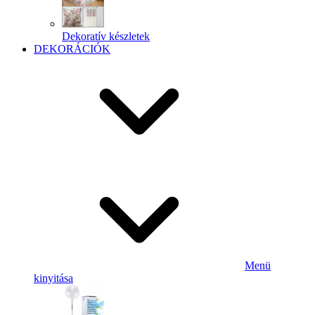
Dekoratív készletek
DEKORÁCIÓK
Menü
kinyitása