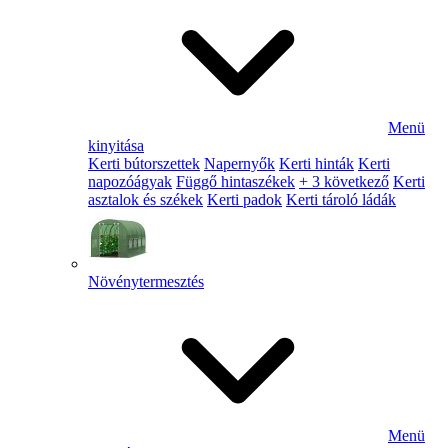
Menü
kinyitása
Kerti bútorszettek
Napernyők
Kerti hinták
Kerti
napozóágyak
Függő hintaszékek
+ 3 következő
Kerti
asztalok és székek
Kerti padok
Kerti tároló ládák
Növénytermesztés
Menü