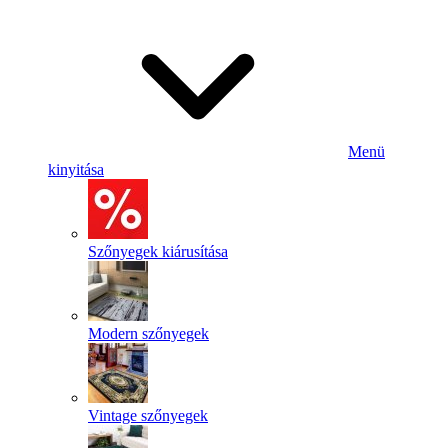
Menü
kinyitása
Szőnyegek kiárusítása
Modern szőnyegek
Vintage szőnyegek