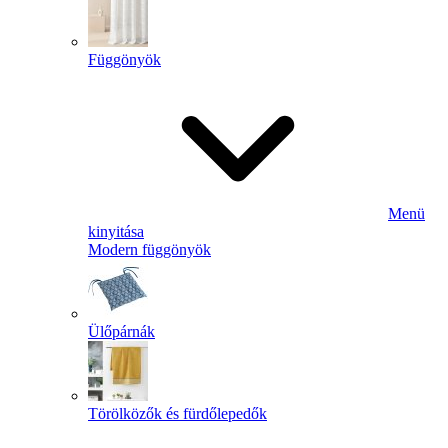
Függönyök
Menü
kinyitása
Modern függönyök
Ülőpárnák
Törölközők és fürdőlepedők