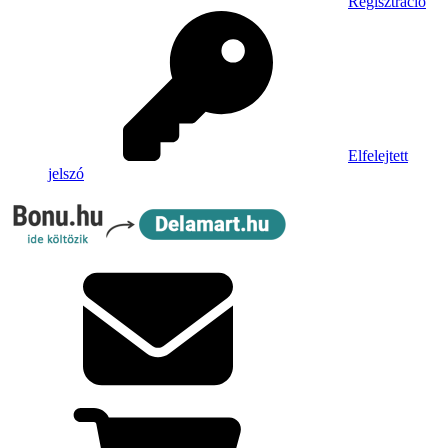
Regisztráció
Elfelejtett
jelszó