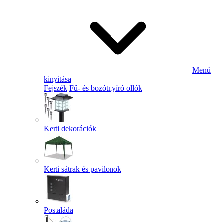
Menü
kinyitása
Fejszék
Fű- és bozótnyíró ollók
Kerti dekorációk
Kerti sátrak és pavilonok
Postaláda