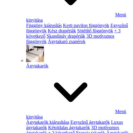
Menü
kinyitása
Függöny kiárusítás
Kerti pavilon függönyök
Egyszínű
függönyök
Kész drapériák
Sötétítő függönyök
+ 3
következő
Skandináv drapériák
3D motívumos
függönyök
Ágytakaró zsanérok
Ágytakarók
Menü
kinyitása
Ágytakarók kiárusítása
Egyszínű ágytakarók
Luxus
ágytakarók
Kétoldalas ágytakarók
3D motívumos
ágytakarók
+ 2 következő
Francia takarók
Ágytakarók