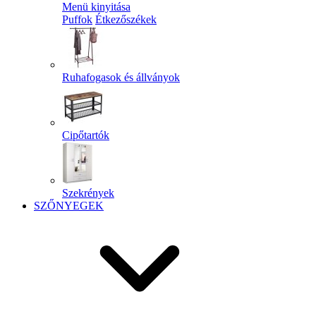
Menü kinyitása
Puffok
Étkezőszékek
Ruhafogasok és állványok
Cipőtartók
Szekrények
SZŐNYEGEK