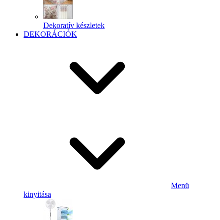
Dekoratív készletek
DEKORÁCIÓK
Menü
kinyitása