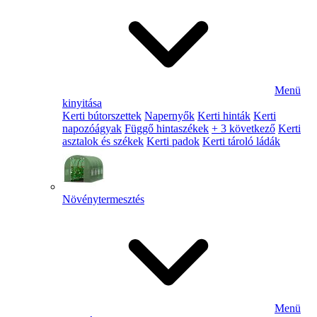
Menü
kinyitása
Kerti bútorszettek
Napernyők
Kerti hinták
Kerti
napozóágyak
Függő hintaszékek
+ 3 következő
Kerti
asztalok és székek
Kerti padok
Kerti tároló ládák
Növénytermesztés
Menü