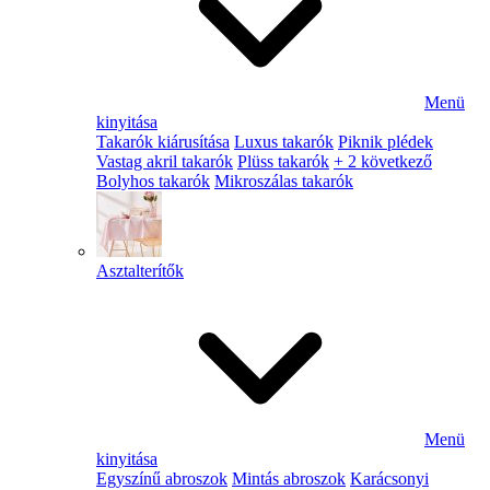
Menü
kinyitása
Takarók kiárusítása
Luxus takarók
Piknik plédek
Vastag akril takarók
Plüss takarók
+ 2 következő
Bolyhos takarók
Mikroszálas takarók
Asztalterítők
Menü
kinyitása
Egyszínű abroszok
Mintás abroszok
Karácsonyi