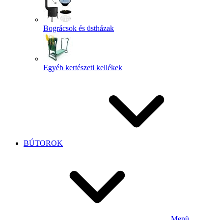
Bográcsok és üstházak
Egyéb kertészeti kellékek
BÚTOROK
Menü