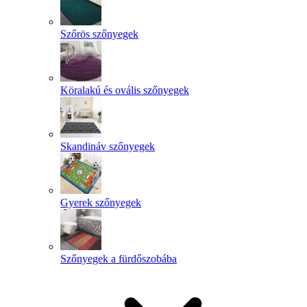
Szőrös szőnyegek
Köralakú és ovális szőnyegek
Skandináv szőnyegek
Gyerek szőnyegek
Szőnyegek a fürdőszobába