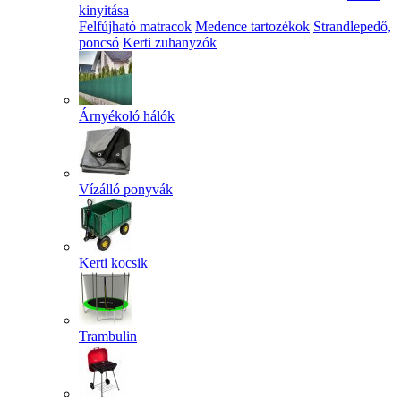
kinyitása
Felfújható matracok
Medence tartozékok
Strandlepedő,
poncsó
Kerti zuhanyzók
Árnyékoló hálók
Vízálló ponyvák
Kerti kocsik
Trambulin