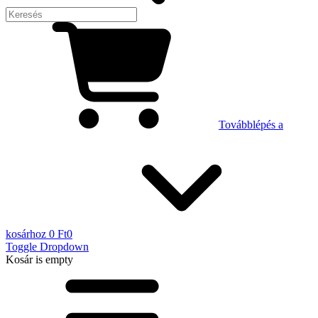
Továbblépés a
kosárhoz
0 Ft
0
Toggle Dropdown
Kosár
is empty