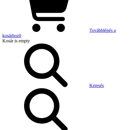
Továbblépés a
kosárhoz
0
Kosár
is empty
Keresés