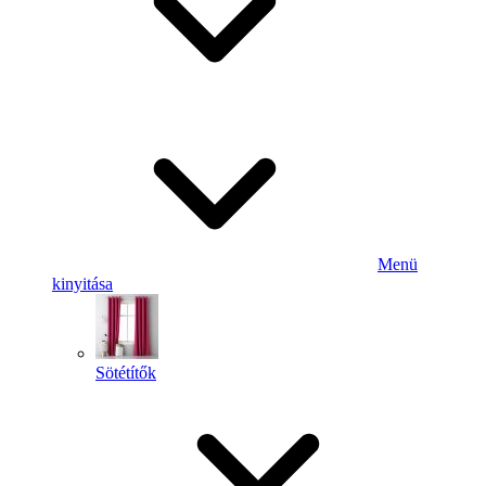
Menü
kinyitása
Sötétítők