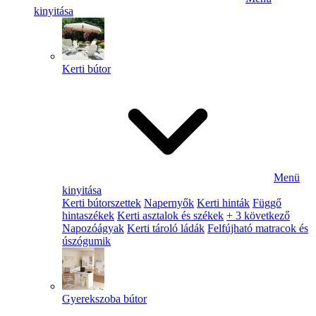
kinyitása
Kerti bútor
Menü
kinyitása
Kerti bútorszettek
Napernyők
Kerti hinták
Függő
hintaszékek
Kerti asztalok és székek
+ 3 következő
Napozóágyak
Kerti tároló ládák
Felfújható matracok és
úszógumik
Gyerekszoba bútor