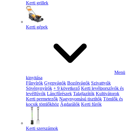
Kerti grillek
Kerti gépek
Menü
kinyitása
Fűnyírók
Gyepvágók
Bozótvágók
Szivattyúk
Sövénynyírók
+ 9 következő
Kerti levélporszívók és
levélfúvók
Láncfűrészek
Talajlazítók
Kultivátorok
Kerti permetezők
Nagynyomású tisztítók
Tömlők és
kocsik tömlőkhöz
Ágdarálók
Kerti fúrók
Kerti szerszámok