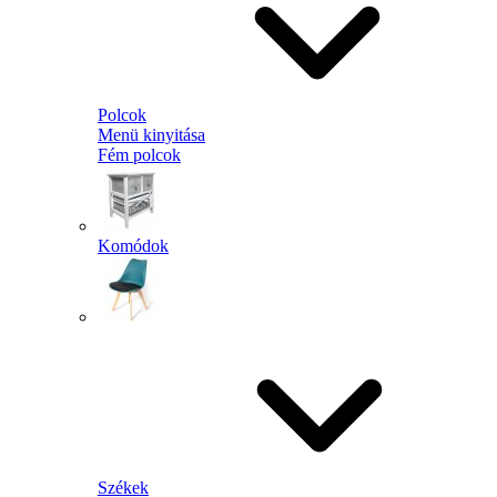
Polcok
Menü kinyitása
Fém polcok
Komódok
Székek