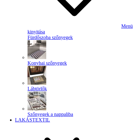
Menü
kinyitása
Fürdőszoba szőnyegek
Konyhai szőnyegek
Lábtörlők
Szőnyegek a nappaliba
LAKÁSTEXTIL