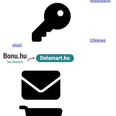
Regisztráció
Elfelejtett
jelszó