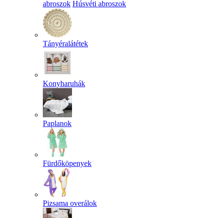
abroszok
Húsvéti abroszok
Tányéralátétek
Konyharuhák
Paplanok
Fürdőköpenyek
Pizsama overálok