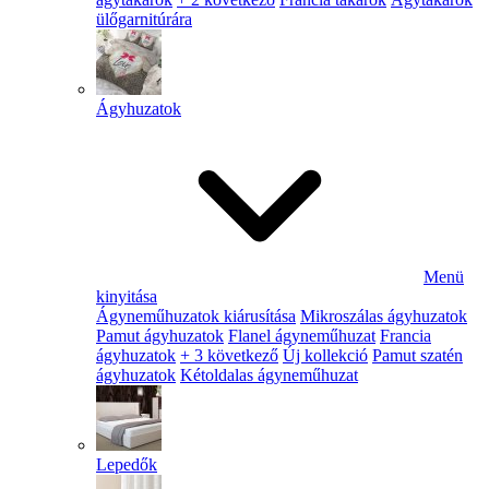
ülőgarnitúrára
Ágyhuzatok
Menü
kinyitása
Ágyneműhuzatok kiárusítása
Mikroszálas ágyhuzatok
Pamut ágyhuzatok
Flanel ágyneműhuzat
Francia
ágyhuzatok
+ 3 következő
Új kollekció
Pamut szatén
ágyhuzatok
Kétoldalas ágyneműhuzat
Lepedők