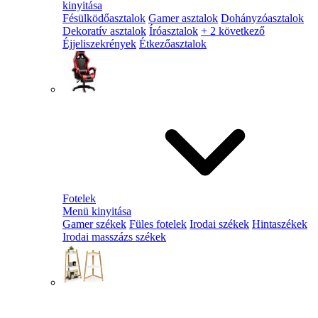
kinyitása
Fésülködőasztalok
Gamer asztalok
Dohányzóasztalok
Dekoratív asztalok
Íróasztalok
+ 2 következő
Éjjeliszekrények
Étkezőasztalok
Fotelek
Menü kinyitása
Gamer székek
Füles fotelek
Irodai székek
Hintaszékek
Irodai masszázs székek