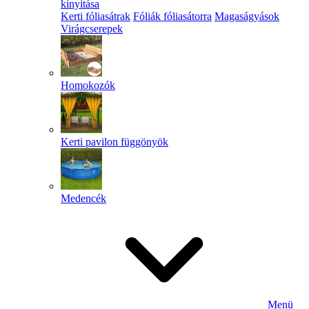
kinyitása
Kerti fóliasátrak
Fóliák fóliasátorra
Magaságyások
Virágcserepek
Homokozók
Kerti pavilon függönyök
Medencék
Menü