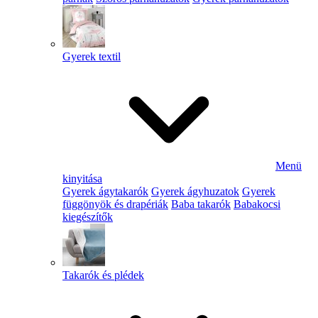
Gyerek textil
Menü
kinyitása
Gyerek ágytakarók
Gyerek ágyhuzatok
Gyerek
függönyök és drapériák
Baba takarók
Babakocsi
kiegészítők
Takarók és plédek