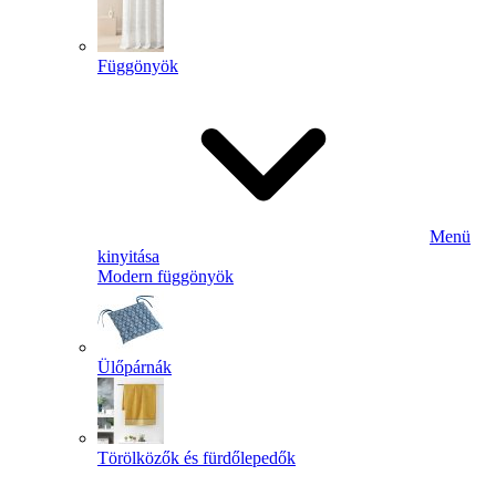
Függönyök
Menü
kinyitása
Modern függönyök
Ülőpárnák
Törölközők és fürdőlepedők