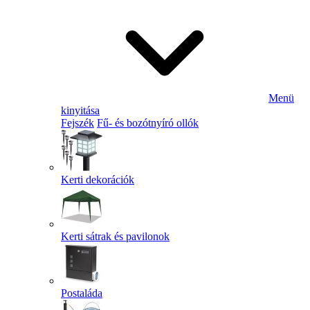
Menü
kinyitása
Fejszék
Fű- és bozótnyíró ollók
Kerti dekorációk
Kerti sátrak és pavilonok
Postaláda