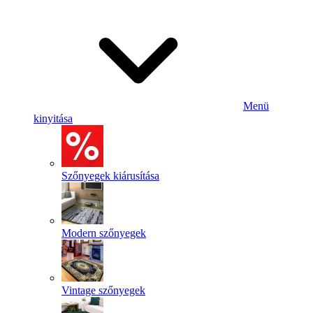
Menü
kinyitása
Szőnyegek kiárusítása
Modern szőnyegek
Vintage szőnyegek