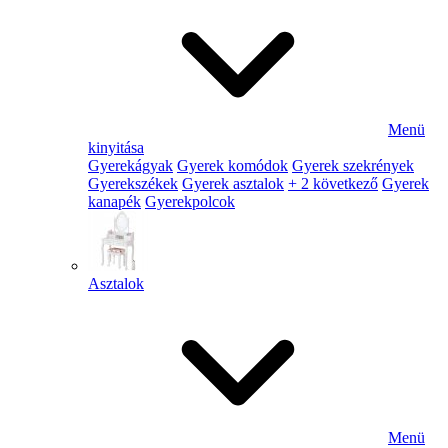
Menü
kinyitása
Gyerekágyak
Gyerek komódok
Gyerek szekrények
Gyerekszékek
Gyerek asztalok
+ 2 következő
Gyerek
kanapék
Gyerekpolcok
Asztalok
Menü