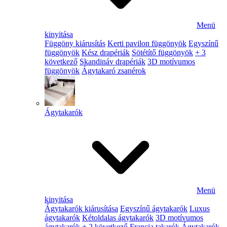
Menü
kinyitása
Függöny kiárusítás
Kerti pavilon függönyök
Egyszínű
függönyök
Kész drapériák
Sötétítő függönyök
+ 3
következő
Skandináv drapériák
3D motívumos
függönyök
Ágytakaró zsanérok
Ágytakarók
Menü
kinyitása
Ágytakarók kiárusítása
Egyszínű ágytakarók
Luxus
ágytakarók
Kétoldalas ágytakarók
3D motívumos
ágytakarók
+ 2 következő
Francia takarók
Ágytakarók