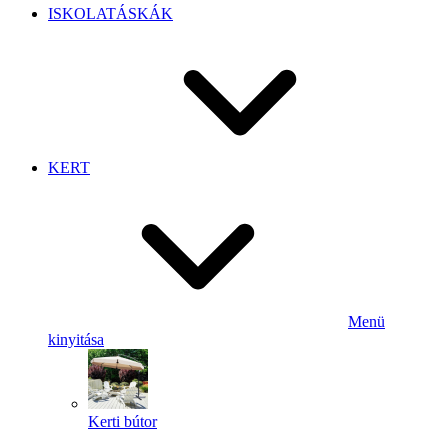
ISKOLATÁSKÁK
KERT
Menü
kinyitása
Kerti bútor