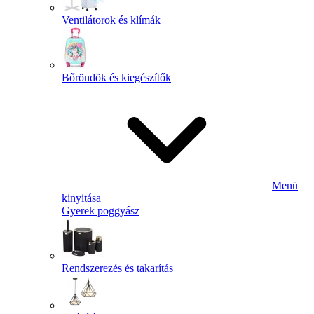
Ventilátorok és klímák
Bőröndök és kiegészítők
Menü
kinyitása
Gyerek poggyász
Rendszerezés és takarítás