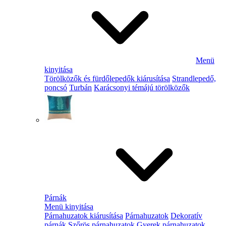
Menü
kinyitása
Törölközők és fürdőlepedők kiárusítása
Strandlepedő,
poncsó
Turbán
Karácsonyi témájú törölközők
Párnák
Menü kinyitása
Párnahuzatok kiárusítása
Párnahuzatok
Dekoratív
párnák
Szőrös párnahuzatok
Gyerek párnahuzatok