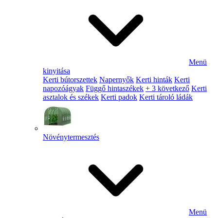
Menü
kinyitása
Kerti bútorszettek
Napernyők
Kerti hinták
Kerti
napozóágyak
Függő hintaszékek
+ 3 következő
Kerti
asztalok és székek
Kerti padok
Kerti tároló ládák
Növénytermesztés
Menü