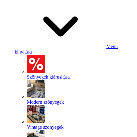
Menü
kinyitása
Szőnyegek kiárusítása
Modern szőnyegek
Vintage szőnyegek