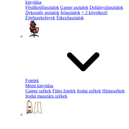
kinyitása
Fésülködőasztalok
Gamer asztalok
Dohányzóasztalok
Dekoratív asztalok
Íróasztalok
+ 2 következő
Éjjeliszekrények
Étkezőasztalok
Fotelek
Menü kinyitása
Gamer székek
Füles fotelek
Irodai székek
Hintaszékek
Irodai masszázs székek