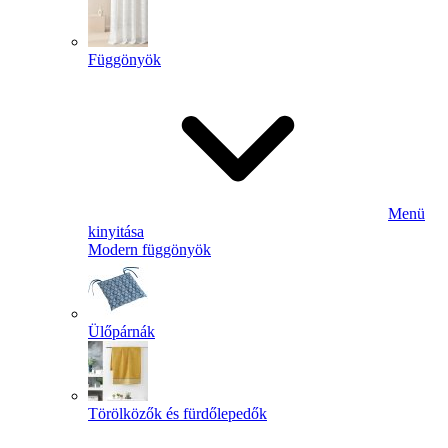
Függönyök
Menü
kinyitása
Modern függönyök
Ülőpárnák
Törölközők és fürdőlepedők