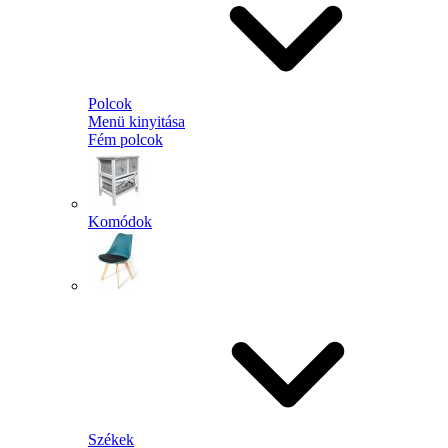
Polcok
Menü kinyitása
Fém polcok
Komódok
Székek