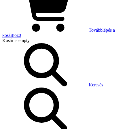
Továbblépés a
kosárhoz
0
Kosár
is empty
Keresés