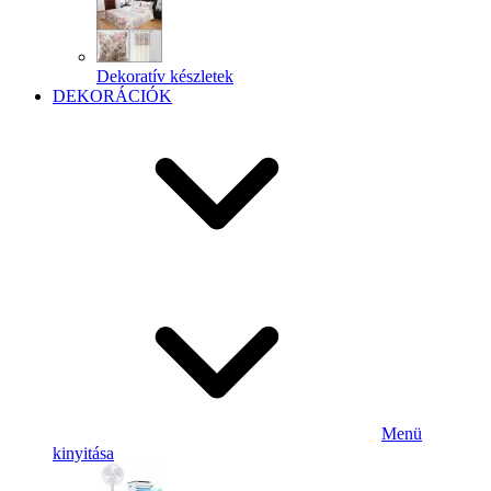
Dekoratív készletek
DEKORÁCIÓK
Menü
kinyitása