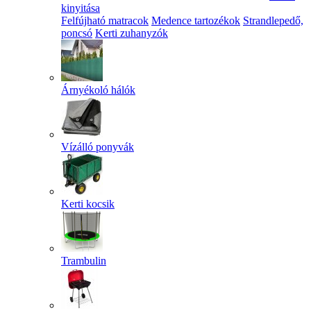
kinyitása
Felfújható matracok
Medence tartozékok
Strandlepedő,
poncsó
Kerti zuhanyzók
Árnyékoló hálók
Vízálló ponyvák
Kerti kocsik
Trambulin