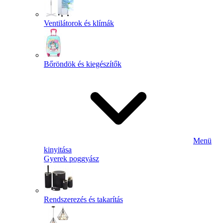
Ventilátorok és klímák
Bőröndök és kiegészítők
Menü
kinyitása
Gyerek poggyász
Rendszerezés és takarítás