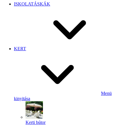
ISKOLATÁSKÁK
KERT
Menü
kinyitása
Kerti bútor