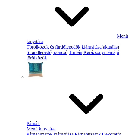
Menü
kinyitása
Törölközők és fürdőlepedők kiárusítása
(aktuális)
Strandlepedő, poncsó
Turbán
Karácsonyi témájú
törölközők
Párnák
Menü kinyitása
Párnahuzatok kiárusítása
Párnahuzatok
Dekoratív