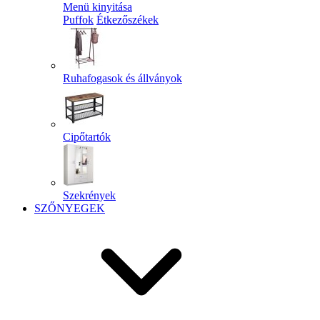
Menü kinyitása
Puffok
Étkezőszékek
Ruhafogasok és állványok
Cipőtartók
Szekrények
SZŐNYEGEK