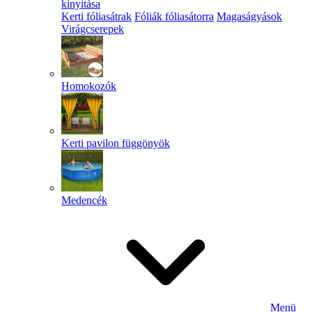
kinyitása
Kerti fóliasátrak
Fóliák fóliasátorra
Magaságyások
Virágcserepek
Homokozók
Kerti pavilon függönyök
Medencék
Menü