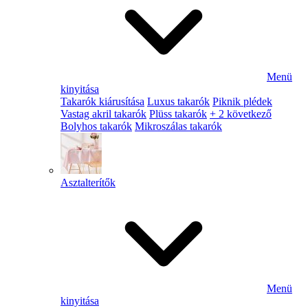
Menü
kinyitása
Takarók kiárusítása
Luxus takarók
Piknik plédek
Vastag akril takarók
Plüss takarók
+ 2 következő
Bolyhos takarók
Mikroszálas takarók
Asztalterítők
Menü
kinyitása