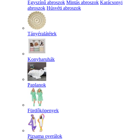
Egyszínű abroszok
Mintás abroszok
Karácsonyi
abroszok
Húsvéti abroszok
Tányéralátétek
Konyharuhák
Paplanok
Fürdőköpenyek
Pizsama overálok