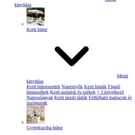
kinyitása
Kerti bútor
Menü
kinyitása
Kerti bútorszettek
Napernyők
Kerti hinták
Függő
hintaszékek
Kerti asztalok és székek
+ 3 következő
Napozóágyak
Kerti tároló ládák
Felfújható matracok és
úszógumik
Gyerekszoba bútor