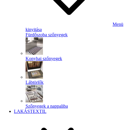
Menü
kinyitása
Fürdőszoba szőnyegek
Konyhai szőnyegek
Lábtörlők
Szőnyegek a nappaliba
LAKÁSTEXTIL