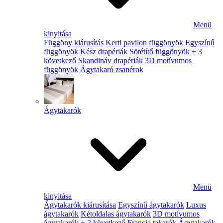
Menü
kinyitása
Függöny kiárusítás
Kerti pavilon függönyök
Egyszínű
függönyök
Kész drapériák
Sötétítő függönyök
+ 3
következő
Skandináv drapériák
3D motívumos
függönyök
Ágytakaró zsanérok
Ágytakarók
Menü
kinyitása
Ágytakarók kiárusítása
Egyszínű ágytakarók
Luxus
ágytakarók
Kétoldalas ágytakarók
3D motívumos
ágytakarók
+ 2 következő
Francia takarók
Ágytakarók