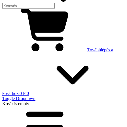
Továbblépés a
kosárhoz
0 Ft
0
Toggle Dropdown
Kosár
is empty