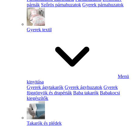
párnák
Szőrös párnahuzatok
Gyerek párnahuzatok
Gyerek textil
Menü
kinyitása
Gyerek ágytakarók
Gyerek ágyhuzatok
Gyerek
függönyök és drapériák
Baba takarók
Babakocsi
kiegészítők
Takarók és plédek