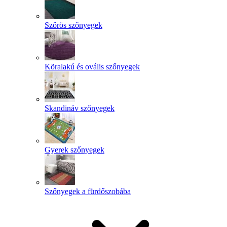
Szőrös szőnyegek
Köralakú és ovális szőnyegek
Skandináv szőnyegek
Gyerek szőnyegek
Szőnyegek a fürdőszobába