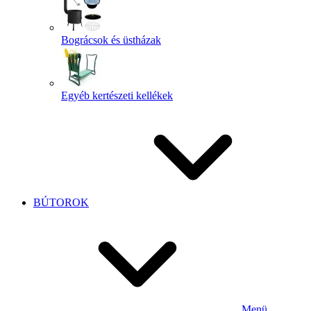
Bográcsok és üstházak
Egyéb kertészeti kellékek
BÚTOROK
Menü