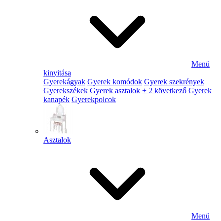
Menü
kinyitása
Gyerekágyak
Gyerek komódok
Gyerek szekrények
Gyerekszékek
Gyerek asztalok
+ 2 következő
Gyerek
kanapék
Gyerekpolcok
Asztalok
Menü