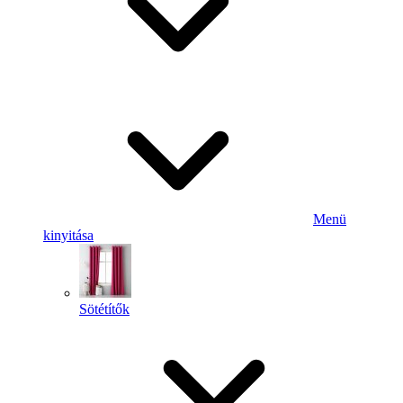
Menü
kinyitása
Sötétítők