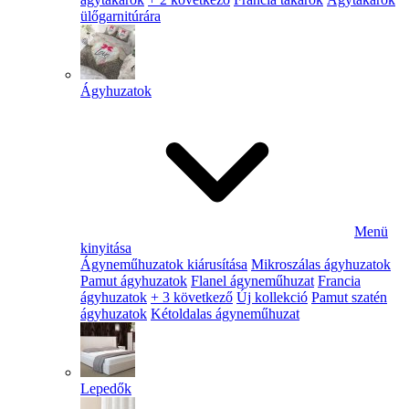
ülőgarnitúrára
Ágyhuzatok
Menü
kinyitása
Ágyneműhuzatok kiárusítása
Mikroszálas ágyhuzatok
Pamut ágyhuzatok
Flanel ágyneműhuzat
Francia
ágyhuzatok
+ 3 következő
Új kollekció
Pamut szatén
ágyhuzatok
Kétoldalas ágyneműhuzat
Lepedők