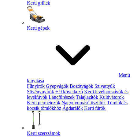
Kerti grillek
Kerti gépek
Menü
kinyitása
Fűnyírók
Gyepvágók
Bozótvágók
Szivattyúk
Sövénynyírók
+ 9 következő
Kerti levélporszívók és
levélfúvók
Láncfűrészek
Talajlazítók
Kultivátorok
Kerti permetezők
Nagynyomású tisztítók
Tömlők és
kocsik tömlőkhöz
Ágdarálók
Kerti fúrók
Kerti szerszámok