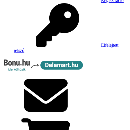
Regisztráció
Elfelejtett
jelszó