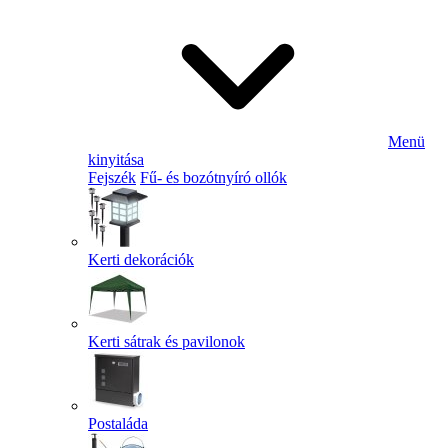
Menü
kinyitása
Fejszék
Fű- és bozótnyíró ollók
Kerti dekorációk
Kerti sátrak és pavilonok
Postaláda