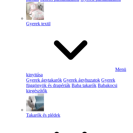
Gyerek textil
Menü
kinyitása
Gyerek ágytakarók
Gyerek ágyhuzatok
Gyerek
függönyök és drapériák
Baba takarók
Babakocsi
kiegészítők
Takarók és plédek