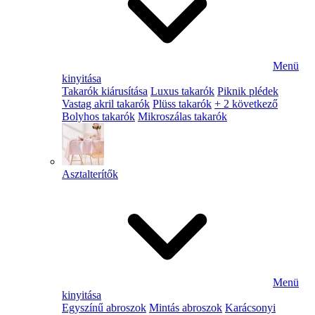
Menü
kinyitása
Takarók kiárusítása
Luxus takarók
Piknik plédek
Vastag akril takarók
Plüss takarók
+ 2 következő
Bolyhos takarók
Mikroszálas takarók
Asztalterítők
Menü
kinyitása
Egyszínű abroszok
Mintás abroszok
Karácsonyi