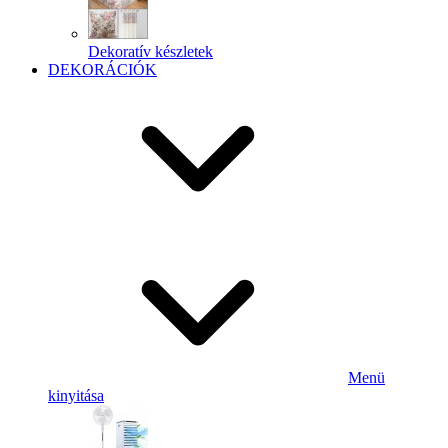
Dekoratív készletek
DEKORÁCIÓK
Menü
kinyitása