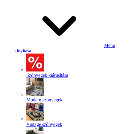
Menü
kinyitása
Szőnyegek kiárusítása
Modern szőnyegek
Vintage szőnyegek