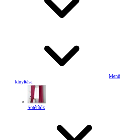
Menü
kinyitása
Sötétítők