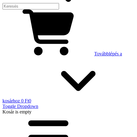
Továbblépés a
kosárhoz
0 Ft
0
Toggle Dropdown
Kosár
is empty