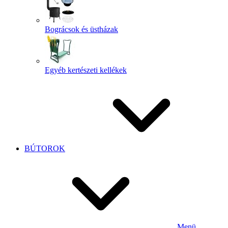
Bográcsok és üstházak
Egyéb kertészeti kellékek
BÚTOROK
Menü