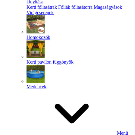
kinyitása
Kerti fóliasátrak
Fóliák fóliasátorra
Magaságyások
Virágcserepek
Homokozók
Kerti pavilon függönyök
Medencék
Menü