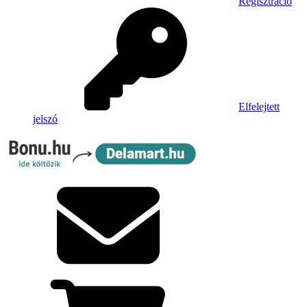
Regisztráció
Elfelejtett
jelszó