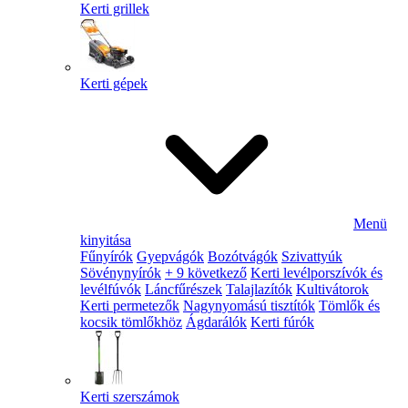
Kerti grillek
Kerti gépek
Menü
kinyitása
Fűnyírók
Gyepvágók
Bozótvágók
Szivattyúk
Sövénynyírók
+ 9 következő
Kerti levélporszívók és
levélfúvók
Láncfűrészek
Talajlazítók
Kultivátorok
Kerti permetezők
Nagynyomású tisztítók
Tömlők és
kocsik tömlőkhöz
Ágdarálók
Kerti fúrók
Kerti szerszámok