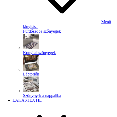
Menü
kinyitása
Fürdőszoba szőnyegek
Konyhai szőnyegek
Lábtörlők
Szőnyegek a nappaliba
LAKÁSTEXTIL