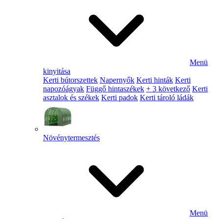
Menü
kinyitása
Kerti bútorszettek
Napernyők
Kerti hinták
Kerti
napozóágyak
Függő hintaszékek
+ 3 következő
Kerti
asztalok és székek
Kerti padok
Kerti tároló ládák
Növénytermesztés
Menü