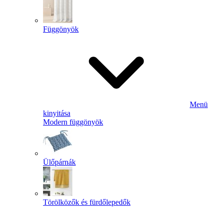
Függönyök
Menü
kinyitása
Modern függönyök
Ülőpárnák
Törölközők és fürdőlepedők