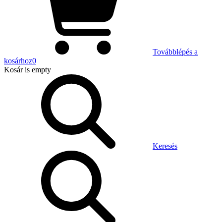
Továbblépés a
kosárhoz
0
Kosár
is empty
Keresés