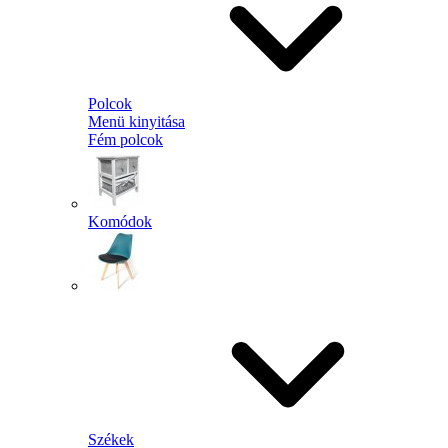
Polcok
Menü kinyitása
Fém polcok
Komódok
Székek