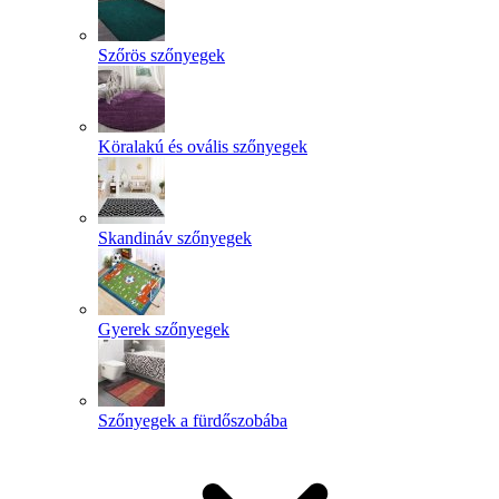
Szőrös szőnyegek
Köralakú és ovális szőnyegek
Skandináv szőnyegek
Gyerek szőnyegek
Szőnyegek a fürdőszobába