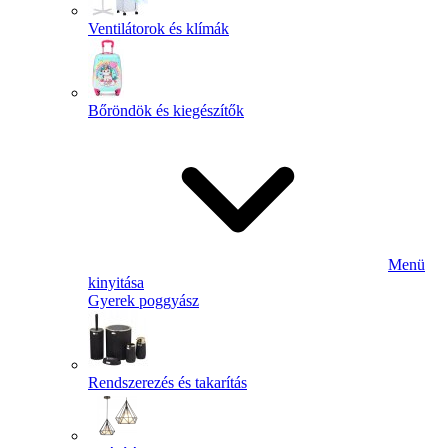
Ventilátorok és klímák
Bőröndök és kiegészítők
Menü
kinyitása
Gyerek poggyász
Rendszerezés és takarítás