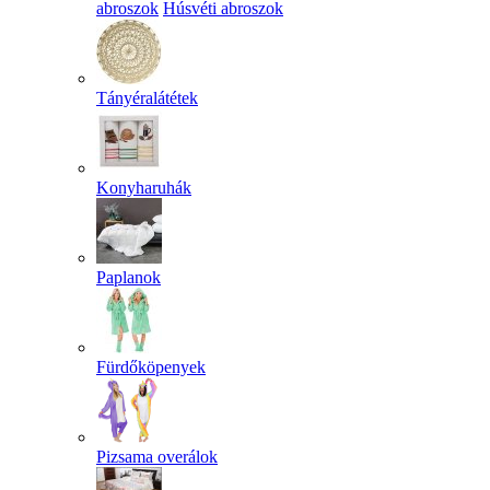
abroszok
Húsvéti abroszok
Tányéralátétek
Konyharuhák
Paplanok
Fürdőköpenyek
Pizsama overálok