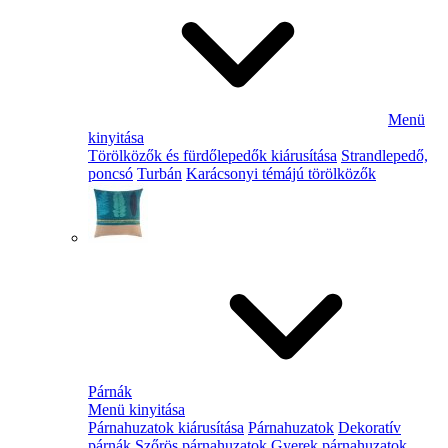
Menü
kinyitása
Törölközők és fürdőlepedők kiárusítása
Strandlepedő,
poncsó
Turbán
Karácsonyi témájú törölközők
Párnák
Menü kinyitása
Párnahuzatok kiárusítása
Párnahuzatok
Dekoratív
párnák
Szőrös párnahuzatok
Gyerek párnahuzatok