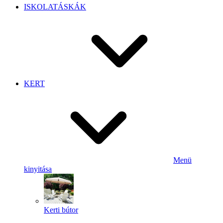
ISKOLATÁSKÁK
KERT
Menü
kinyitása
Kerti bútor