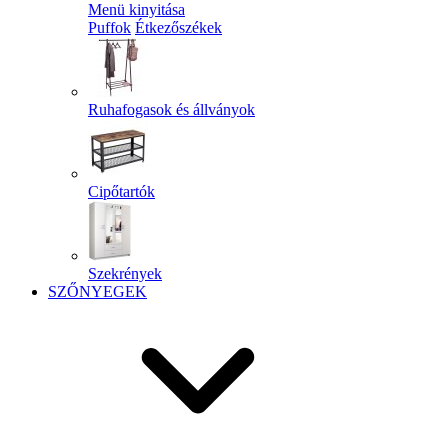
Menü kinyitása
Puffok
Étkezőszékek
Ruhafogasok és állványok
Cipőtartók
Szekrények
SZŐNYEGEK