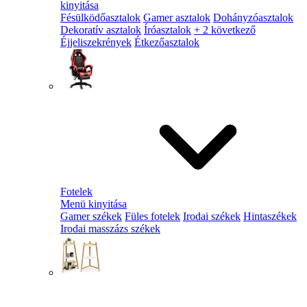
kinyitása
Fésülködőasztalok
Gamer asztalok
Dohányzóasztalok
Dekoratív asztalok
Íróasztalok
+ 2 következő
Éjjeliszekrények
Étkezőasztalok
Fotelek
Menü kinyitása
Gamer székek
Füles fotelek
Irodai székek
Hintaszékek
Irodai masszázs székek