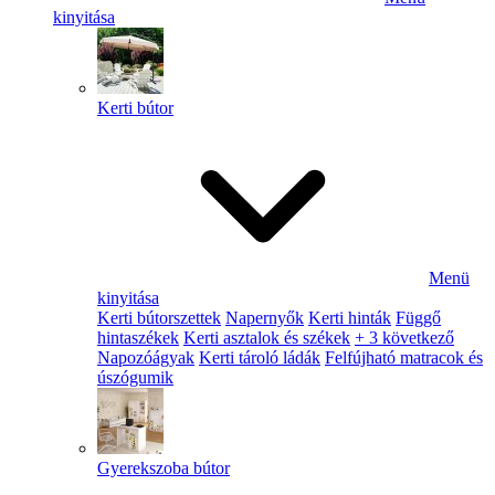
kinyitása
Kerti bútor
Menü
kinyitása
Kerti bútorszettek
Napernyők
Kerti hinták
Függő
hintaszékek
Kerti asztalok és székek
+ 3 következő
Napozóágyak
Kerti tároló ládák
Felfújható matracok és
úszógumik
Gyerekszoba bútor