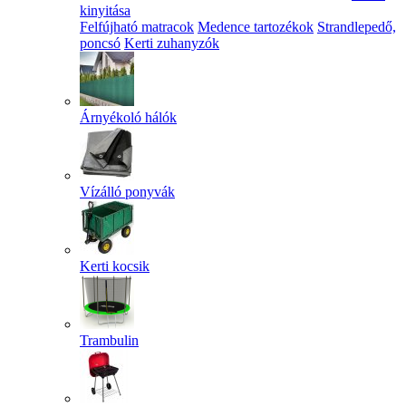
kinyitása
Felfújható matracok
Medence tartozékok
Strandlepedő,
poncsó
Kerti zuhanyzók
Árnyékoló hálók
Vízálló ponyvák
Kerti kocsik
Trambulin