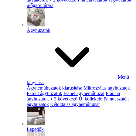
ülőgarnitúrára
Ágyhuzatok
Menü
kinyitása
Ágyneműhuzatok kiárusítása
Mikroszálas ágyhuzatok
Pamut ágyhuzatok
Flanel ágyneműhuzat
Francia
ágyhuzatok
+ 3 következő
Új kollekció
Pamut szatén
ágyhuzatok
Kétoldalas ágyneműhuzat
Lepedők