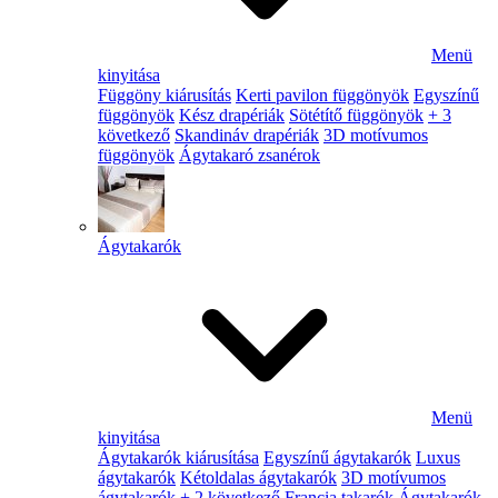
Menü
kinyitása
Függöny kiárusítás
Kerti pavilon függönyök
Egyszínű
függönyök
Kész drapériák
Sötétítő függönyök
+ 3
következő
Skandináv drapériák
3D motívumos
függönyök
Ágytakaró zsanérok
Ágytakarók
Menü
kinyitása
Ágytakarók kiárusítása
Egyszínű ágytakarók
Luxus
ágytakarók
Kétoldalas ágytakarók
3D motívumos
ágytakarók
+ 2 következő
Francia takarók
Ágytakarók