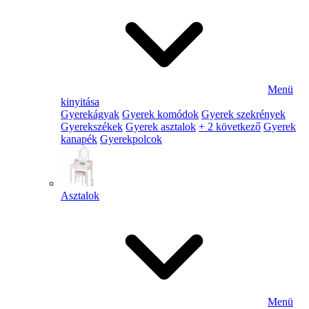
Menü
kinyitása
Gyerekágyak
Gyerek komódok
Gyerek szekrények
Gyerekszékek
Gyerek asztalok
+ 2 következő
Gyerek
kanapék
Gyerekpolcok
Asztalok
Menü