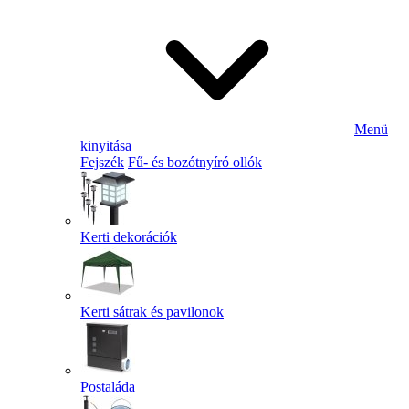
Menü
kinyitása
Fejszék
Fű- és bozótnyíró ollók
Kerti dekorációk
Kerti sátrak és pavilonok
Postaláda