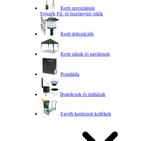
Kerti szerszámok
Fejszék
Fű- és bozótnyíró ollók
Kerti dekorációk
Kerti sátrak és pavilonok
Postaláda
Bográcsok és üstházak
Egyéb kertészeti kellékek