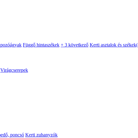
apozóágyak
Függő hintaszékek
+ 3 következő
Kerti asztalok és székek
(
Virágcserepek
pedő, poncsó
Kerti zuhanyzók