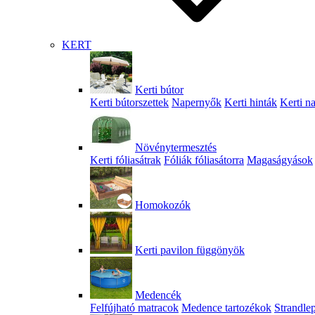
KERT
Kerti bútor
Kerti bútorszettek
Napernyők
Kerti hinták
Kerti n
Növénytermesztés
Kerti fóliasátrak
Fóliák fóliasátorra
Magaságyások
Homokozók
Kerti pavilon függönyök
Medencék
Felfújható matracok
Medence tartozékok
Strandle