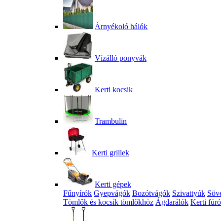
Árnyékoló hálók
Vízálló ponyvák
Kerti kocsik
Trambulin
Kerti grillek
Kerti gépek
Fűnyírók
Gyepvágók
Bozótvágók
Szivattyúk
Söv
Tömlők és kocsik tömlőkhöz
Ágdarálók
Kerti fúr