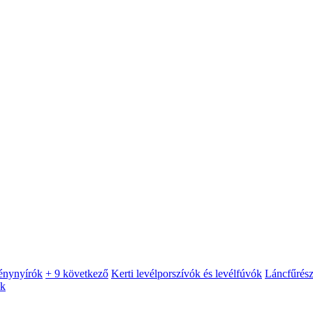
énynyírók
+ 9 következő
Kerti levélporszívók és levélfúvók
Láncfűrés
ók