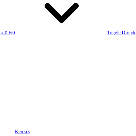
oz
0 Ft
0
Toggle Dropd
Keresés