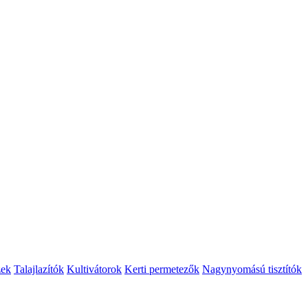
zek
Talajlazítók
Kultivátorok
Kerti permetezők
Nagynyomású tisztítók