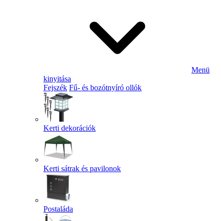
Menü
kinyitása
Fejszék
Fű- és bozótnyíró ollók
Kerti dekorációk
Kerti sátrak és pavilonok
Postaláda