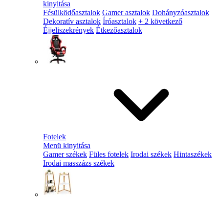
kinyitása
Fésülködőasztalok
Gamer asztalok
Dohányzóasztalok
Dekoratív asztalok
Íróasztalok
+ 2 következő
Éjjeliszekrények
Étkezőasztalok
Fotelek
Menü kinyitása
Gamer székek
Füles fotelek
Irodai székek
Hintaszékek
Irodai masszázs székek