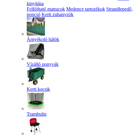
kinyitása
Felfújható matracok
Medence tartozékok
Strandlepedő,
poncsó
Kerti zuhanyzók
Árnyékoló hálók
Vízálló ponyvák
Kerti kocsik
Trambulin