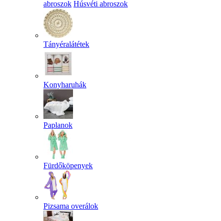
abroszok
Húsvéti abroszok
Tányéralátétek
Konyharuhák
Paplanok
Fürdőköpenyek
Pizsama overálok