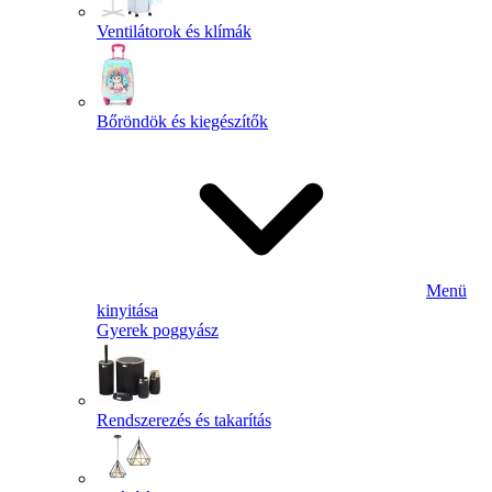
Ventilátorok és klímák
Bőröndök és kiegészítők
Menü
kinyitása
Gyerek poggyász
Rendszerezés és takarítás