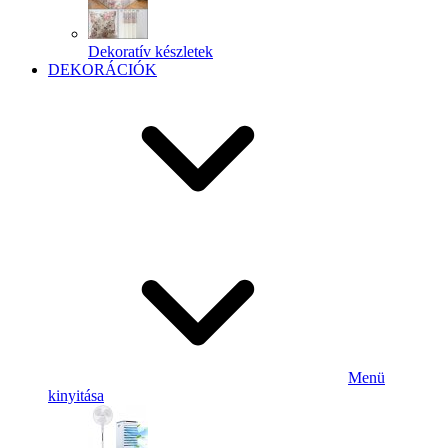
Dekoratív készletek
DEKORÁCIÓK
Menü
kinyitása