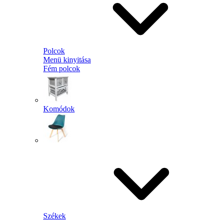
Polcok
Menü kinyitása
Fém polcok
Komódok
Székek