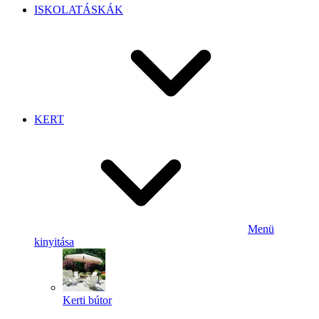
ISKOLATÁSKÁK
KERT
Menü
kinyitása
Kerti bútor