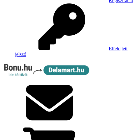
Regisztráció
Elfelejtett
jelszó