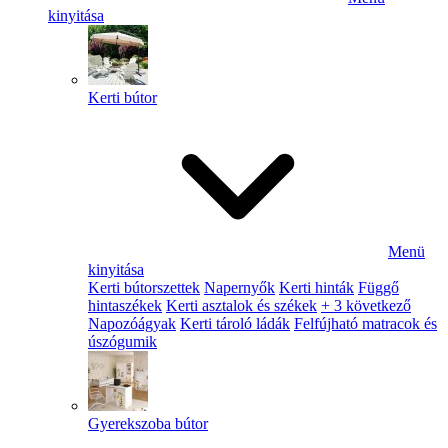
kinyitása
Kerti bútor
Menü
kinyitása
Kerti bútorszettek
Napernyők
Kerti hinták
Függő
hintaszékek
Kerti asztalok és székek
+ 3 következő
Napozóágyak
Kerti tároló ládák
Felfújható matracok és
úszógumik
Gyerekszoba bútor