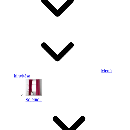
Menü
kinyitása
Sötétítők