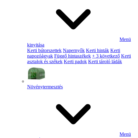
Menü
kinyitása
Kerti bútorszettek
Napernyők
Kerti hinták
Kerti
napozóágyak
Függő hintaszékek
+ 3 következő
Kerti
asztalok és székek
Kerti padok
Kerti tároló ládák
Növénytermesztés
Menü