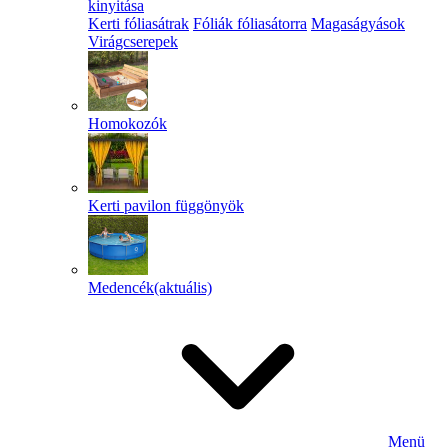
kinyitása
Kerti fóliasátrak
Fóliák fóliasátorra
Magaságyások
Virágcserepek
Homokozók
Kerti pavilon függönyök
Medencék
(aktuális)
Menü