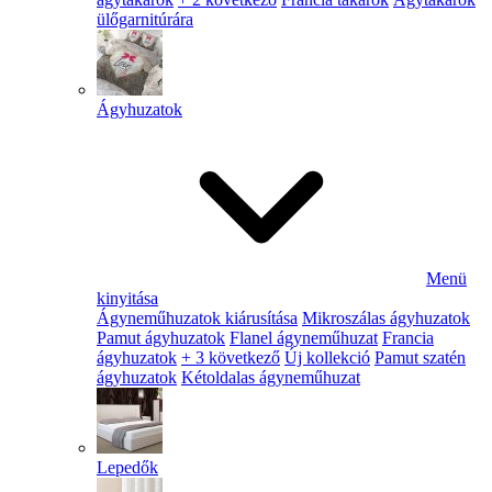
ülőgarnitúrára
Ágyhuzatok
Menü
kinyitása
Ágyneműhuzatok kiárusítása
Mikroszálas ágyhuzatok
Pamut ágyhuzatok
Flanel ágyneműhuzat
Francia
ágyhuzatok
+ 3 következő
Új kollekció
Pamut szatén
ágyhuzatok
Kétoldalas ágyneműhuzat
Lepedők