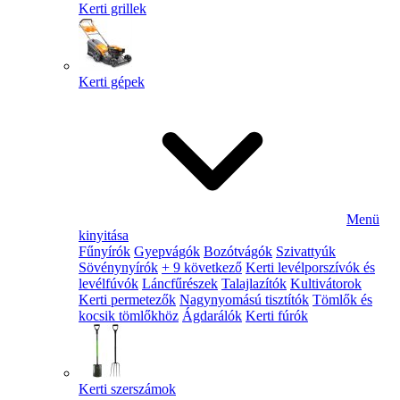
Kerti grillek
Kerti gépek
Menü
kinyitása
Fűnyírók
Gyepvágók
Bozótvágók
Szivattyúk
Sövénynyírók
+ 9 következő
Kerti levélporszívók és
levélfúvók
Láncfűrészek
Talajlazítók
Kultivátorok
Kerti permetezők
Nagynyomású tisztítók
Tömlők és
kocsik tömlőkhöz
Ágdarálók
Kerti fúrók
Kerti szerszámok