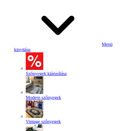
Menü
kinyitása
Szőnyegek kiárusítása
Modern szőnyegek
Vintage szőnyegek