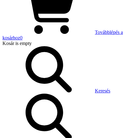
Továbblépés a
kosárhoz
0
Kosár
is empty
Keresés