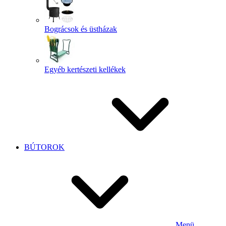
Bográcsok és üstházak
Egyéb kertészeti kellékek
BÚTOROK
Menü