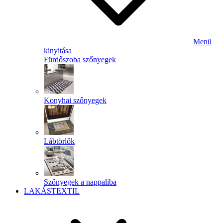
Menü
kinyitása
Fürdőszoba szőnyegek
Konyhai szőnyegek
Lábtörlők
Szőnyegek a nappaliba
LAKÁSTEXTIL