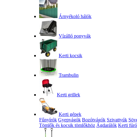
Árnyékoló hálók
Vízálló ponyvák
Kerti kocsik
Trambulin
Kerti grillek
Kerti gépek
Fűnyírók
Gyepvágók
Bozótvágók
Szivattyúk
Söv
Tömlők és kocsik tömlőkhöz
Ágdarálók
Kerti fúr