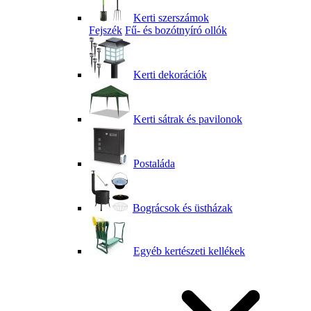
Kerti szerszámok
Fejszék
Fű- és bozótnyíró ollók
Kerti dekorációk
Kerti sátrak és pavilonok
Postaláda
Bográcsok és üstházak
Egyéb kertészeti kellékek