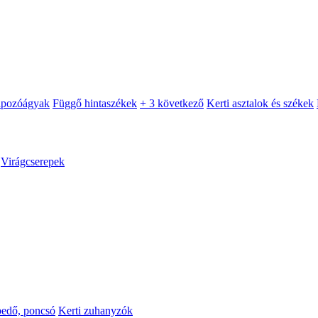
apozóágyak
Függő hintaszékek
+ 3 következő
Kerti asztalok és székek
Virágcserepek
pedő, poncsó
Kerti zuhanyzók