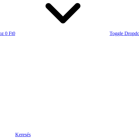
oz
0 Ft
0
Toggle Dropd
Keresés