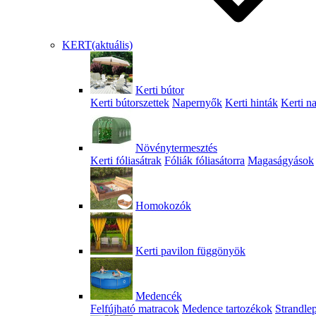
KERT
(aktuális)
Kerti bútor
Kerti bútorszettek
Napernyők
Kerti hinták
Kerti n
Növénytermesztés
Kerti fóliasátrak
Fóliák fóliasátorra
Magaságyások
Homokozók
Kerti pavilon függönyök
Medencék
Felfújható matracok
Medence tartozékok
Strandle