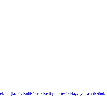
zek
Talajlazítók
Kultivátorok
Kerti permetezők
Nagynyomású tisztítók