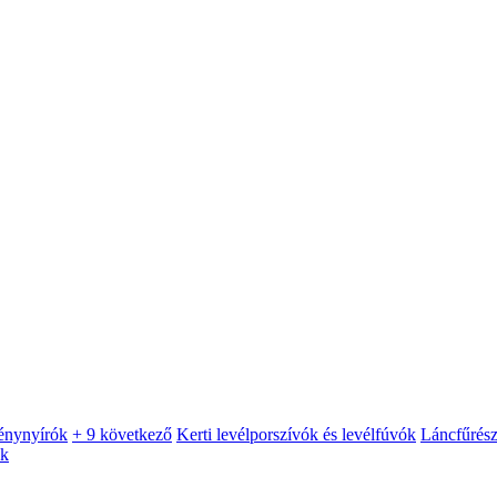
énynyírók
+ 9 következő
Kerti levélporszívók és levélfúvók
Láncfűrés
ók