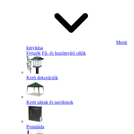
Menü
kinyitása
Fejszék
Fű- és bozótnyíró ollók
Kerti dekorációk
Kerti sátrak és pavilonok
Postaláda