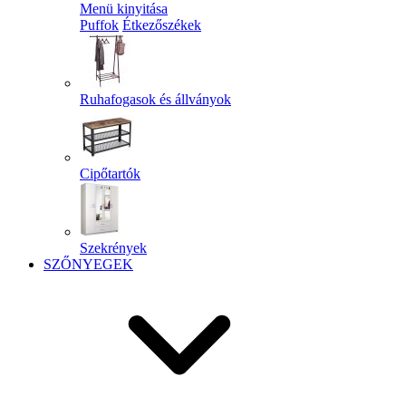
Menü kinyitása
Puffok
Étkezőszékek
Ruhafogasok és állványok
Cipőtartók
Szekrények
SZŐNYEGEK