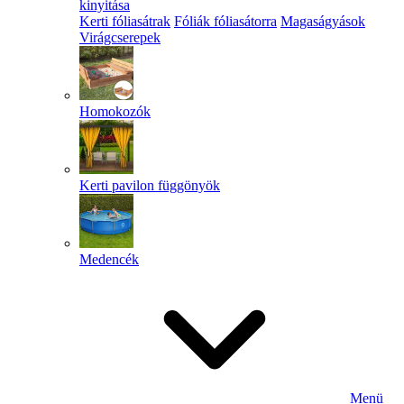
kinyitása
Kerti fóliasátrak
Fóliák fóliasátorra
Magaságyások
Virágcserepek
Homokozók
Kerti pavilon függönyök
Medencék
Menü