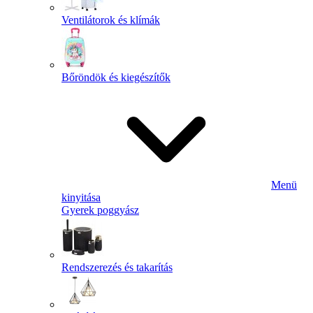
Ventilátorok és klímák
Bőröndök és kiegészítők
Menü
kinyitása
Gyerek poggyász
Rendszerezés és takarítás