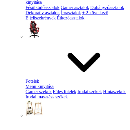
kinyitása
Fésülködőasztalok
Gamer asztalok
Dohányzóasztalok
Dekoratív asztalok
Íróasztalok
+ 2 következő
Éjjeliszekrények
Étkezőasztalok
Fotelek
Menü kinyitása
Gamer székek
Füles fotelek
Irodai székek
Hintaszékek
Irodai masszázs székek