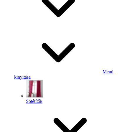
Menü
kinyitása
Sötétítők