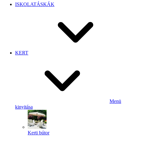
ISKOLATÁSKÁK
KERT
Menü
kinyitása
Kerti bútor