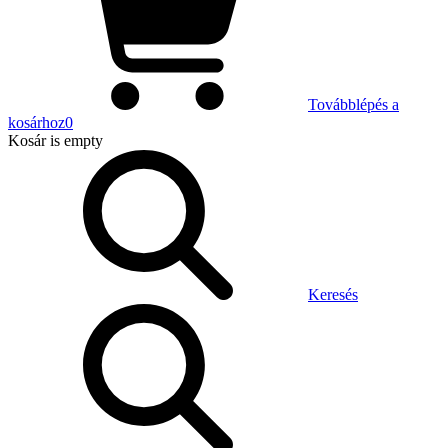
Továbblépés a
kosárhoz
0
Kosár
is empty
Keresés