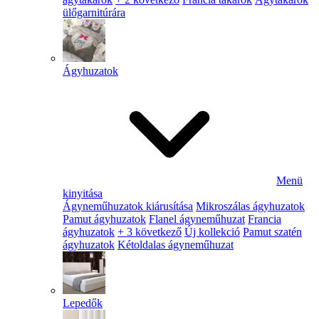
ülőgarnitúrára
Ágyhuzatok
Menü
kinyitása
Ágyneműhuzatok kiárusítása
Mikroszálas ágyhuzatok
Pamut ágyhuzatok
Flanel ágyneműhuzat
Francia
ágyhuzatok
+ 3 következő
Új kollekció
Pamut szatén
ágyhuzatok
Kétoldalas ágyneműhuzat
Lepedők