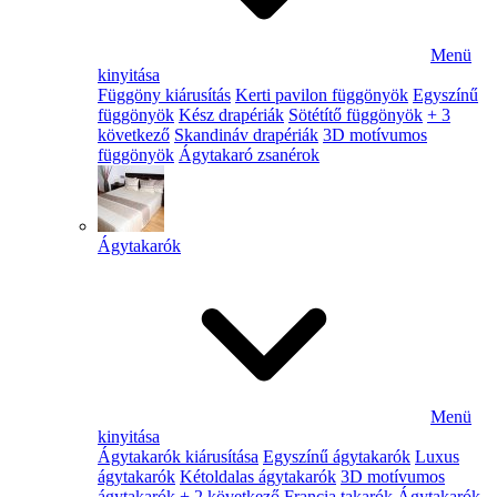
Menü
kinyitása
Függöny kiárusítás
Kerti pavilon függönyök
Egyszínű
függönyök
Kész drapériák
Sötétítő függönyök
+ 3
következő
Skandináv drapériák
3D motívumos
függönyök
Ágytakaró zsanérok
Ágytakarók
Menü
kinyitása
Ágytakarók kiárusítása
Egyszínű ágytakarók
Luxus
ágytakarók
Kétoldalas ágytakarók
3D motívumos
ágytakarók
+ 2 következő
Francia takarók
Ágytakarók