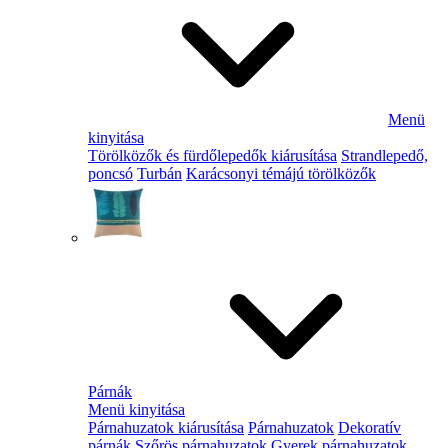
Menü
kinyitása
Törölközők és fürdőlepedők kiárusítása
Strandlepedő,
poncsó
Turbán
Karácsonyi témájú törölközők
Párnák
Menü kinyitása
Párnahuzatok kiárusítása
Párnahuzatok
Dekoratív
párnák
Szőrös párnahuzatok
Gyerek párnahuzatok