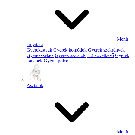
Menü
kinyitása
Gyerekágyak
Gyerek komódok
Gyerek szekrények
Gyerekszékek
Gyerek asztalok
+ 2 következő
Gyerek
kanapék
Gyerekpolcok
Asztalok
Menü