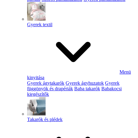
Gyerek textil
Menü
kinyitása
Gyerek ágytakarók
Gyerek ágyhuzatok
Gyerek
függönyök és drapériák
Baba takarók
Babakocsi
kiegészítők
Takarók és plédek