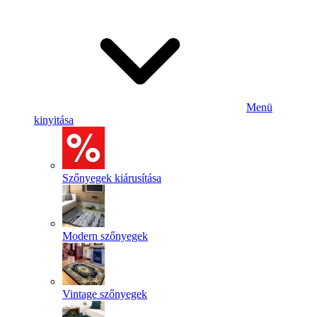
Menü
kinyitása
Szőnyegek kiárusítása
Modern szőnyegek
Vintage szőnyegek