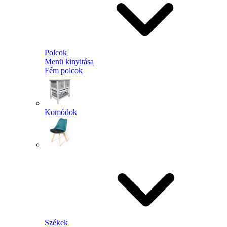
Polcok
Menü kinyitása
Fém polcok
Komódok
Székek