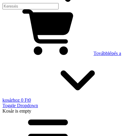
Továbblépés a
kosárhoz
0 Ft
0
Toggle Dropdown
Kosár
is empty