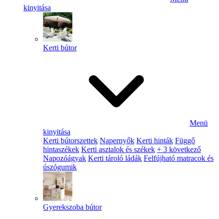
kinyitása
Kerti bútor
Menü
kinyitása
Kerti bútorszettek
Napernyők
Kerti hinták
Függő
hintaszékek
Kerti asztalok és székek
+ 3 következő
Napozóágyak
Kerti tároló ládák
Felfújható matracok és
úszógumik
Gyerekszoba bútor