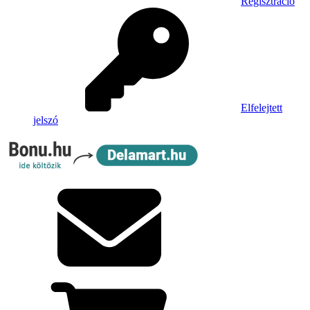
Regisztráció
Elfelejtett
jelszó