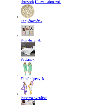
abroszok
Húsvéti abroszok
Tányéralátétek
Konyharuhák
Paplanok
Fürdőköpenyek
Pizsama overálok