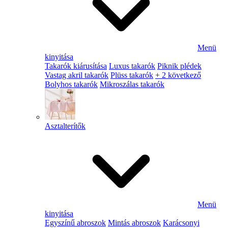
Menü
kinyitása
Takarók kiárusítása
Luxus takarók
Piknik plédek
Vastag akril takarók
Plüss takarók
+ 2 következő
Bolyhos takarók
Mikroszálas takarók
Asztalterítők
Menü
kinyitása
Egyszínű abroszok
Mintás abroszok
Karácsonyi