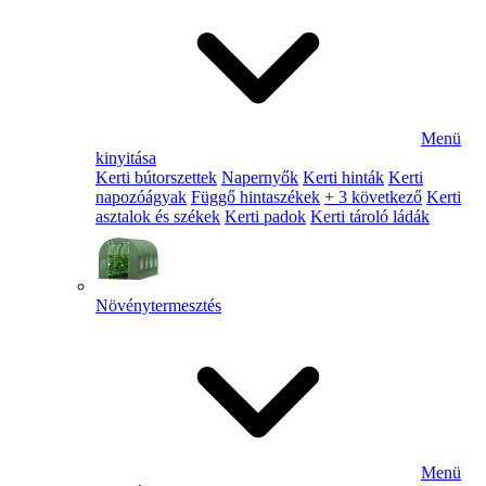
Menü
kinyitása
Kerti bútorszettek
Napernyők
Kerti hinták
Kerti
napozóágyak
Függő hintaszékek
+ 3 következő
Kerti
asztalok és székek
Kerti padok
Kerti tároló ládák
Növénytermesztés
Menü