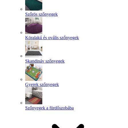
Szőrös szőnyegek
Köralakú és ovális szőnyegek
Skandináv szőnyegek
Gyerek szőnyegek
Szőnyegek a fürdőszobába