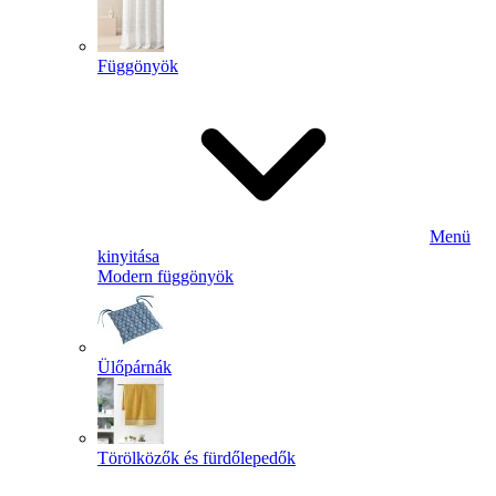
Függönyök
Menü
kinyitása
Modern függönyök
Ülőpárnák
Törölközők és fürdőlepedők