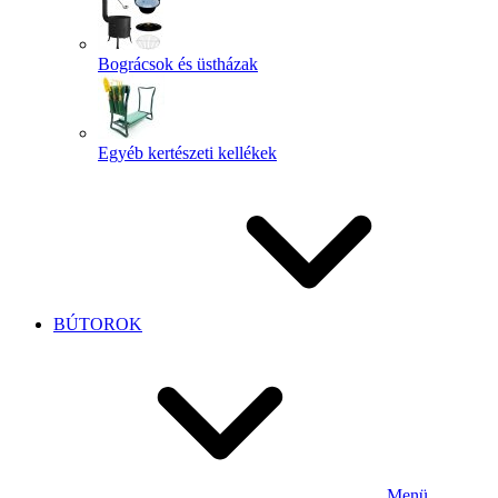
Bográcsok és üstházak
Egyéb kertészeti kellékek
BÚTOROK
Menü