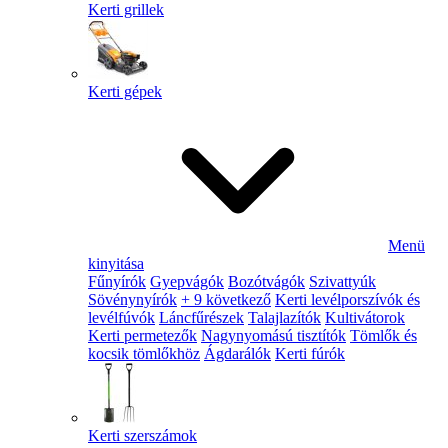
Kerti grillek
Kerti gépek
Menü
kinyitása
Fűnyírók
Gyepvágók
Bozótvágók
Szivattyúk
Sövénynyírók
+ 9 következő
Kerti levélporszívók és
levélfúvók
Láncfűrészek
Talajlazítók
Kultivátorok
Kerti permetezők
Nagynyomású tisztítók
Tömlők és
kocsik tömlőkhöz
Ágdarálók
Kerti fúrók
Kerti szerszámok