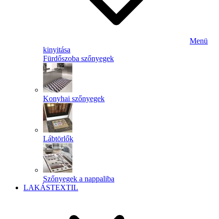
Menü
kinyitása
Fürdőszoba szőnyegek
Konyhai szőnyegek
Lábtörlők
Szőnyegek a nappaliba
LAKÁSTEXTIL