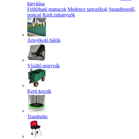
kinyitása
Felfújható matracok
Medence tartozékok
Strandlepedő,
poncsó
Kerti zuhanyzók
Árnyékoló hálók
Vízálló ponyvák
Kerti kocsik
Trambulin