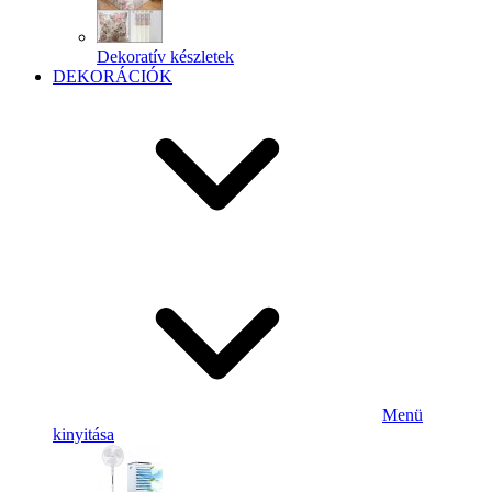
Dekoratív készletek
DEKORÁCIÓK
Menü
kinyitása