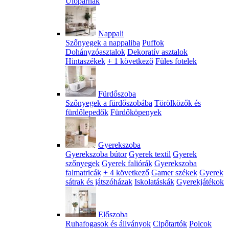
Ülőpárnák
Nappali
Szőnyegek a nappaliba
Puffok
Dohányzóasztalok
Dekoratív asztalok
Hintaszékek
+ 1 következő
Füles fotelek
Fürdőszoba
Szőnyegek a fürdőszobába
Törölközők és
fürdőlepedők
Fürdőköpenyek
Gyerekszoba
Gyerekszoba bútor
Gyerek textil
Gyerek
szőnyegek
Gyerek faliórák
Gyerekszoba
falmatricák
+ 4 következő
Gamer székek
Gyerek
sátrak és játszóházak
Iskolatáskák
Gyerekjátékok
Előszoba
Ruhafogasok és állványok
Cipőtartók
Polcok