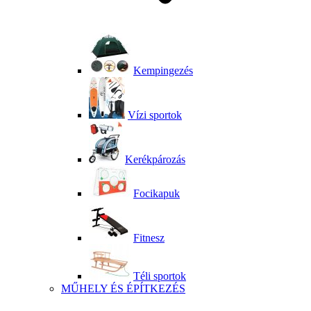
Kempingezés
Vízi sportok
Kerékpározás
Focikapuk
Fitnesz
Téli sportok
MŰHELY ÉS ÉPÍTKEZÉS