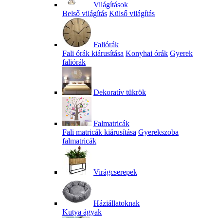
Világítások
Belső világítás
Külső világítás
Faliórák
Fali órák kiárusítása
Konyhai órák
Gyerek
faliórák
Dekoratív tükrök
Falmatricák
Fali matricák kiárusítása
Gyerekszoba
falmatricák
Virágcserepek
Háziállatoknak
Kutya ágyak