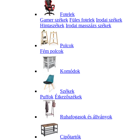
Fotelek
Gamer székek
Füles fotelek
Irodai székek
Hintaszékek
Irodai masszázs székek
Polcok
Fém polcok
Komódok
Székek
Puffok
Étkezőszékek
Ruhafogasok és állványok
Cipőtartók