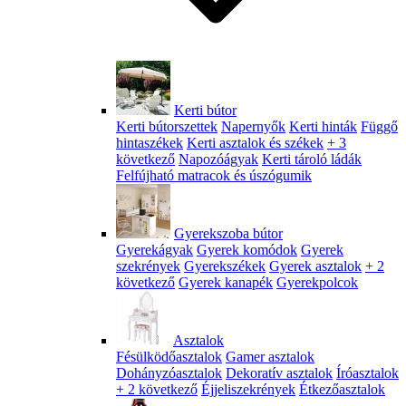
Kerti bútor
Kerti bútorszettek
Napernyők
Kerti hinták
Függő
hintaszékek
Kerti asztalok és székek
+ 3
következő
Napozóágyak
Kerti tároló ládák
Felfújható matracok és úszógumik
Gyerekszoba bútor
Gyerekágyak
Gyerek komódok
Gyerek
szekrények
Gyerekszékek
Gyerek asztalok
+ 2
következő
Gyerek kanapék
Gyerekpolcok
Asztalok
Fésülködőasztalok
Gamer asztalok
Dohányzóasztalok
Dekoratív asztalok
Íróasztalok
+ 2 következő
Éjjeliszekrények
Étkezőasztalok