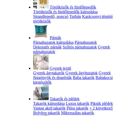
Törölközők és fürdőlepedők
Törölközők és fürdőlepedők kiárusítása
Strandlepedő, poncsó
Turbán
Karácsonyi témájú
törölközők
Párnák
Párnahuzatok kiárusítása
Párnahuzatok
Dekoratív párnák
Szőrös párnahuzatok
Gyerek
párnahuzatok
Gyerek textil
Gyerek ágytakarók
Gyerek ágyhuzatok
Gyerek
függönyök és drapériák
Baba takarók
Babakocsi
kiegészítők
Takarók és plédek
Takarók kiárusítása
Luxus takarók
Piknik plédek
Vastag akril takarók
Plüss takarók
+ 2 következő
Bolyhos takarók
Mikroszálas takarók