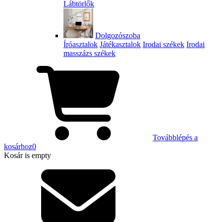
Lábtörlők
Dolgozószoba
Íróasztalok
Játékasztalok
Irodai székek
Irodai
masszázs székek
Továbblépés a
kosárhoz
0
Kosár
is empty