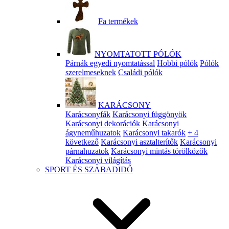
Fa termékek
NYOMTATOTT PÓLÓK
Párnák egyedi nyomtatással
Hobbi pólók
Pólók
szerelmeseknek
Családi pólók
KARÁCSONY
Karácsonyfák
Karácsonyi függönyök
Karácsonyi dekorációk
Karácsonyi
ágyneműhuzatok
Karácsonyi takarók
+ 4
következő
Karácsonyi asztalterítők
Karácsonyi
párnahuzatok
Karácsonyi mintás törölközők
Karácsonyi világítás
SPORT ÉS SZABADIDŐ