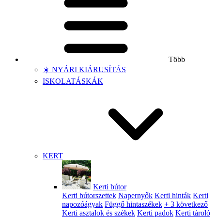
Több
☀️ NYÁRI KIÁRUSÍTÁS
ISKOLATÁSKÁK
KERT
Kerti bútor
Kerti bútorszettek
Napernyők
Kerti hinták
Kerti
napozóágyak
Függő hintaszékek
+ 3 következő
Kerti asztalok és székek
Kerti padok
Kerti tároló