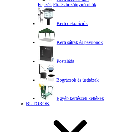
Fejszék
Fű- és bozótnyíró ollók
Kerti dekorációk
Kerti sátrak és pavilonok
Postaláda
Bográcsok és üstházak
Egyéb kertészeti kellékek
BÚTOROK