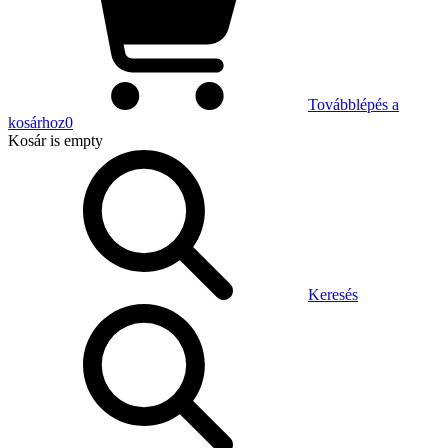
Továbblépés a
kosárhoz
0
Kosár
is empty
Keresés