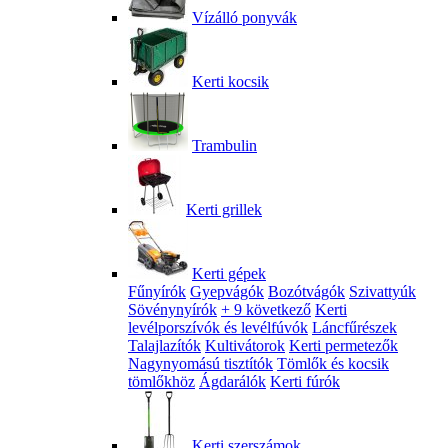
Vízálló ponyvák
Kerti kocsik
Trambulin
Kerti grillek
Kerti gépek
Fűnyírók
Gyepvágók
Bozótvágók
Szivattyúk
Sövénynyírók
+ 9 következő
Kerti
levélporszívók és levélfúvók
Láncfűrészek
Talajlazítók
Kultivátorok
Kerti permetezők
Nagynyomású tisztítók
Tömlők és kocsik
tömlőkhöz
Ágdarálók
Kerti fúrók
Kerti szerszámok