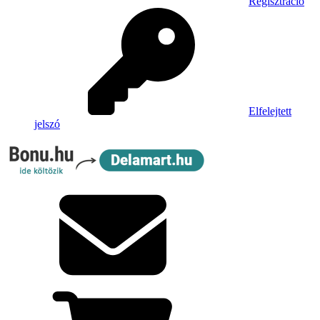
Regisztráció
Elfelejtett
jelszó