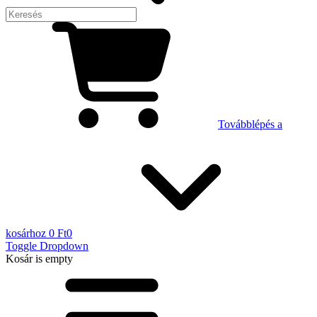
Továbblépés a
kosárhoz
0 Ft
0
Toggle Dropdown
Kosár
is empty