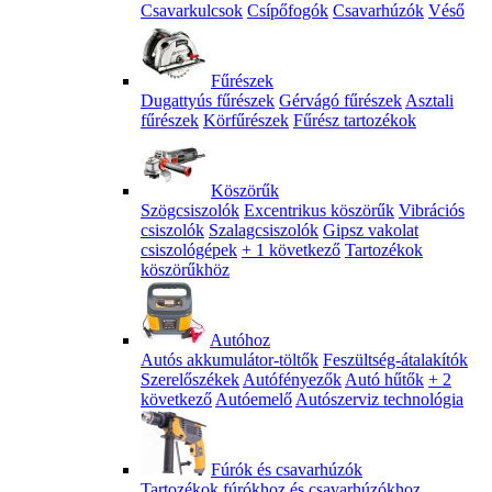
Csavarkulcsok
Csípőfogók
Csavarhúzók
Véső
Fűrészek
Dugattyús fűrészek
Gérvágó fűrészek
Asztali
fűrészek
Körfűrészek
Fűrész tartozékok
Köszörűk
Szögcsiszolók
Excentrikus köszörűk
Vibrációs
csiszolók
Szalagcsiszolók
Gipsz vakolat
csiszológépek
+ 1 következő
Tartozékok
köszörűkhöz
Autóhoz
Autós akkumulátor-töltők
Feszültség-átalakítók
Szerelőszékek
Autófényezők
Autó hűtők
+ 2
következő
Autóemelő
Autószerviz technológia
Fúrók és csavarhúzók
Tartozékok fúrókhoz és csavarhúzókhoz