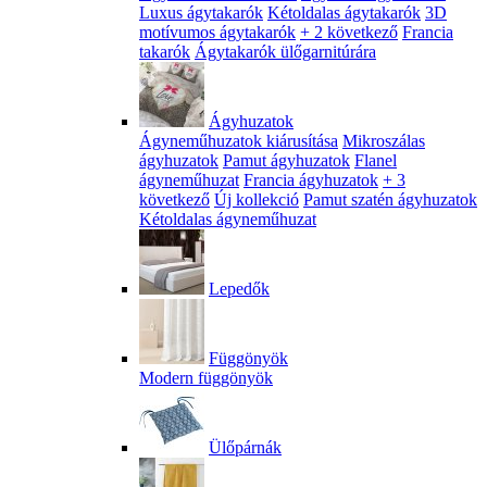
Luxus ágytakarók
Kétoldalas ágytakarók
3D
motívumos ágytakarók
+ 2 következő
Francia
takarók
Ágytakarók ülőgarnitúrára
Ágyhuzatok
Ágyneműhuzatok kiárusítása
Mikroszálas
ágyhuzatok
Pamut ágyhuzatok
Flanel
ágyneműhuzat
Francia ágyhuzatok
+ 3
következő
Új kollekció
Pamut szatén ágyhuzatok
Kétoldalas ágyneműhuzat
Lepedők
Függönyök
Modern függönyök
Ülőpárnák