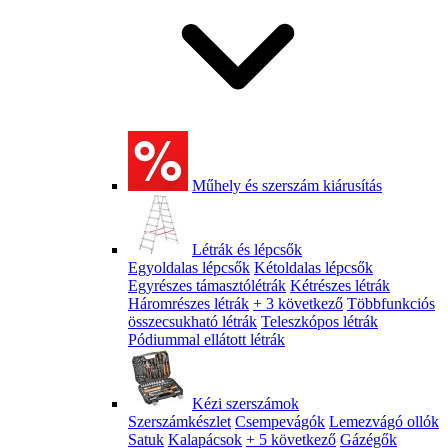
Műhely és szerszám kiárusítás
Létrák és lépcsők
Egyoldalas lépcsők
Kétoldalas lépcsők
Egyrészes támasztólétrák
Kétrészes létrák
Háromrészes létrák
+ 3 következő
Többfunkciós
összecsukható létrák
Teleszkópos létrák
Pódiummal ellátott létrák
Kézi szerszámok
Szerszámkészlet
Csempevágók
Lemezvágó ollók
Satuk
Kalapácsok
+ 5 következő
Gázégők