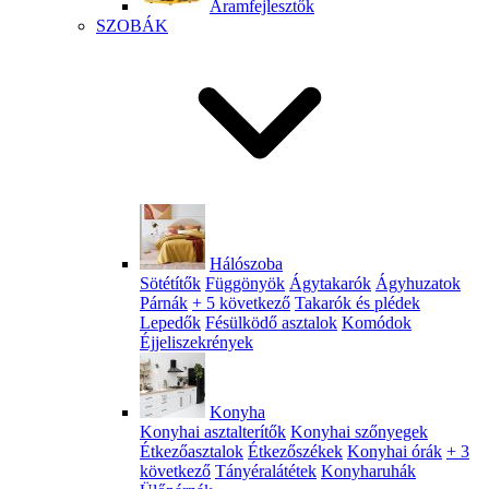
Áramfejlesztők
SZOBÁK
Hálószoba
Sötétítők
Függönyök
Ágytakarók
Ágyhuzatok
Párnák
+ 5 következő
Takarók és plédek
Lepedők
Fésülködő asztalok
Komódok
Éjjeliszekrények
Konyha
Konyhai asztalterítők
Konyhai szőnyegek
Étkezőasztalok
Étkezőszékek
Konyhai órák
+ 3
következő
Tányéralátétek
Konyharuhák