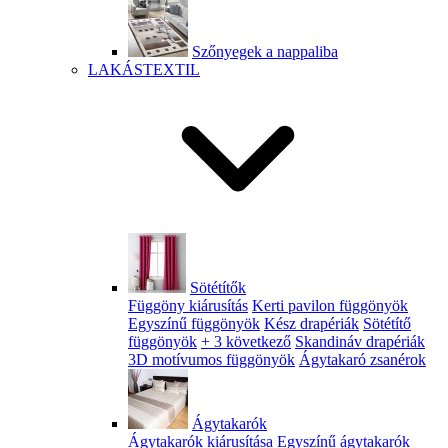
Szőnyegek a nappaliba
LAKÁSTEXTIL
Sötétítők
Függöny kiárusítás
Kerti pavilon függönyök
Egyszínű függönyök
Kész drapériák
Sötétítő
függönyök
+ 3 következő
Skandináv drapériák
3D motívumos függönyök
Ágytakaró zsanérok
Ágytakarók
Ágytakarók kiárusítása
Egyszínű ágytakarók