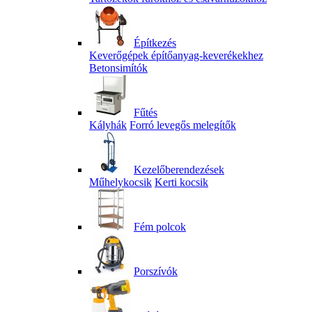
Építkezés
Keverőgépek építőanyag-keverékekhez
Betonsimítók
Fűtés
Kályhák
Forró levegős melegítők
Kezelőberendezések
Műhelykocsik
Kerti kocsik
Fém polcok
Porszívók