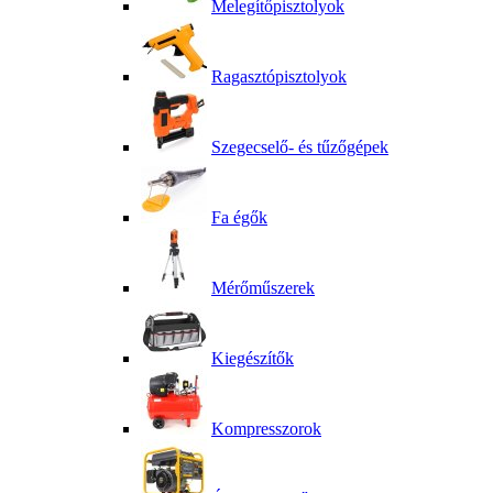
Melegítőpisztolyok
Ragasztópisztolyok
Szegecselő- és tűzőgépek
Fa égők
Mérőműszerek
Kiegészítők
Kompresszorok