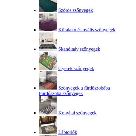
Szőrös szőnyegek
Köralakú és ovális szőnyegek
Skandináv szőnyegek
Gyerek szőnyegek
Szőnyegek a fürdőszobába
Fürdőszoba szőnyegek
Konyhai szőnyegek
Lábtörlők