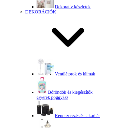
Dekoratív készletek
DEKORÁCIÓK
Ventilátorok és klímák
Bőröndök és kiegészítők
Gyerek poggyász
Rendszerezés és takarítás