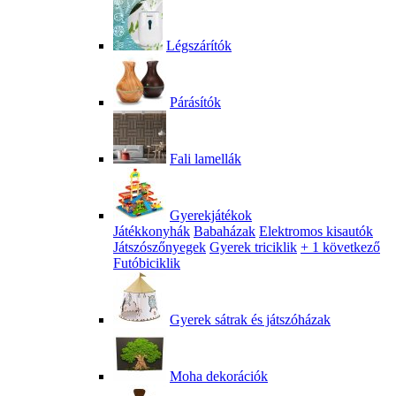
Légszárítók
Párásítók
Fali lamellák
Gyerekjátékok
Játékkonyhák
Babaházak
Elektromos kisautók
Játszószőnyegek
Gyerek triciklik
+ 1 következő
Futóbiciklik
Gyerek sátrak és játszóházak
Moha dekorációk