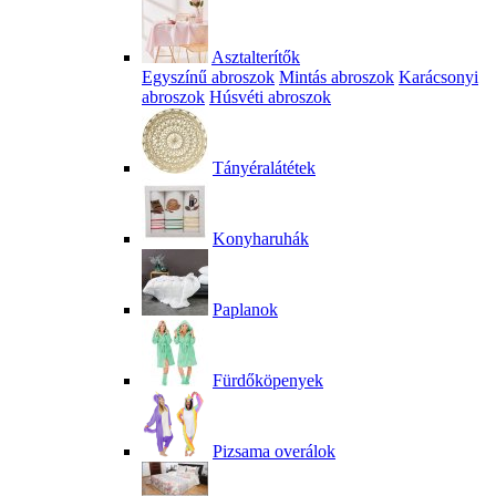
Asztalterítők
Egyszínű abroszok
Mintás abroszok
Karácsonyi
abroszok
Húsvéti abroszok
Tányéralátétek
Konyharuhák
Paplanok
Fürdőköpenyek
Pizsama overálok