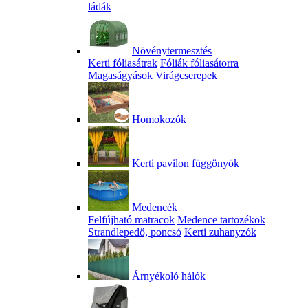
ládák
Növénytermesztés
Kerti fóliasátrak
Fóliák fóliasátorra
Magaságyások
Virágcserepek
Homokozók
Kerti pavilon függönyök
Medencék
Felfújható matracok
Medence tartozékok
Strandlepedő, poncsó
Kerti zuhanyzók
Árnyékoló hálók