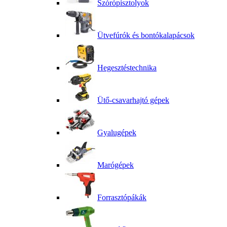
Szórópisztolyok
Ütvefúrók és bontókalapácsok
Hegesztéstechnika
Ütő-csavarhajtó gépek
Gyalugépek
Marógépek
Forrasztópákák