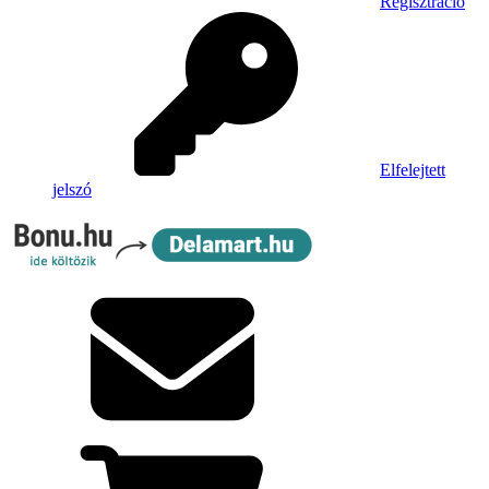
Regisztráció
Elfelejtett
jelszó