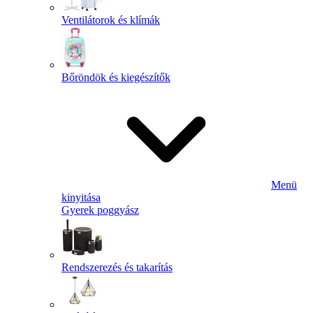
Ventilátorok és klímák
Bőröndök és kiegészítők
Menü
kinyitása
Gyerek poggyász
Rendszerezés és takarítás