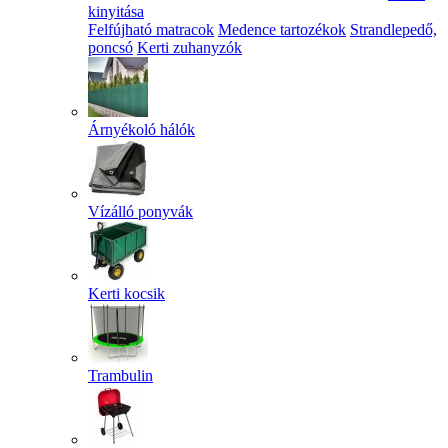
kinyitása
Felfújható matracok
Medence tartozékok
Strandlepedő,
poncsó
Kerti zuhanyzók
Árnyékoló hálók
Vízálló ponyvák
Kerti kocsik
Trambulin