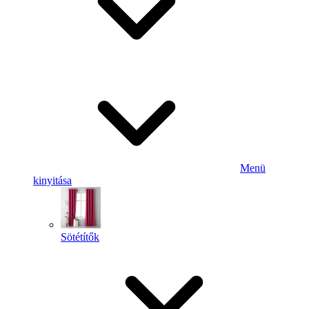
Menü
kinyitása
Sötétítők