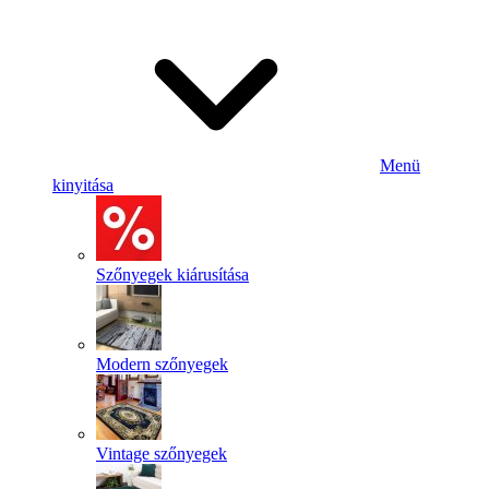
Menü
kinyitása
Szőnyegek kiárusítása
Modern szőnyegek
Vintage szőnyegek