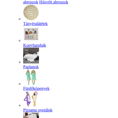
abroszok
Húsvéti abroszok
Tányéralátétek
Konyharuhák
Paplanok
Fürdőköpenyek
Pizsama overálok