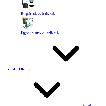
Bográcsok és üstházak
Egyéb kertészeti kellékek
BÚTOROK
Menü