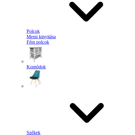
Polcok
Menü kinyitása
Fém polcok
Komódok
Székek