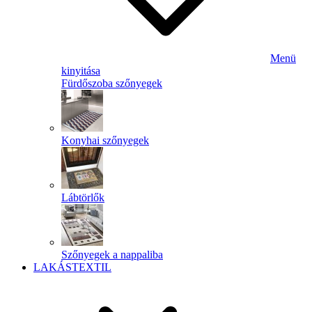
Menü
kinyitása
Fürdőszoba szőnyegek
Konyhai szőnyegek
Lábtörlők
Szőnyegek a nappaliba
LAKÁSTEXTIL