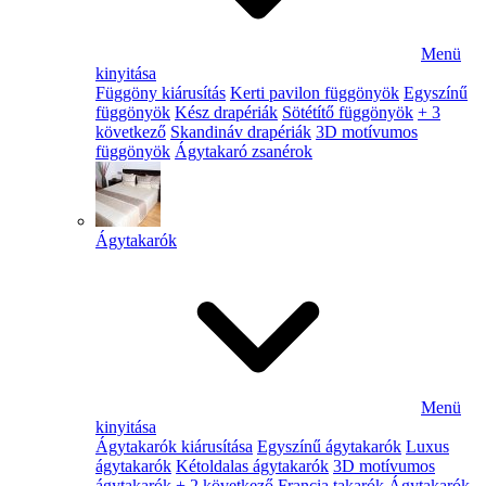
Menü
kinyitása
Függöny kiárusítás
Kerti pavilon függönyök
Egyszínű
függönyök
Kész drapériák
Sötétítő függönyök
+ 3
következő
Skandináv drapériák
3D motívumos
függönyök
Ágytakaró zsanérok
Ágytakarók
Menü
kinyitása
Ágytakarók kiárusítása
Egyszínű ágytakarók
Luxus
ágytakarók
Kétoldalas ágytakarók
3D motívumos
ágytakarók
+ 2 következő
Francia takarók
Ágytakarók