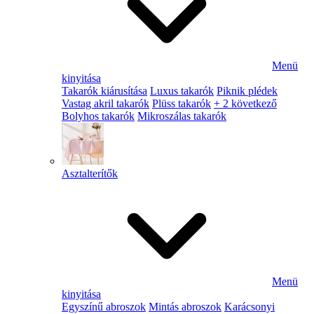
Menü
kinyitása
Takarók kiárusítása
Luxus takarók
Piknik plédek
Vastag akril takarók
Plüss takarók
+ 2 következő
Bolyhos takarók
Mikroszálas takarók
Asztalterítők
Menü
kinyitása
Egyszínű abroszok
Mintás abroszok
Karácsonyi