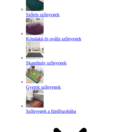
Szőrös szőnyegek
Köralakú és ovális szőnyegek
Skandináv szőnyegek
Gyerek szőnyegek
Szőnyegek a fürdőszobába