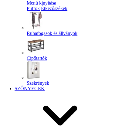
Menü kinyitása
Puffok
Étkezőszékek
Ruhafogasok és állványok
Cipőtartók
Szekrények
SZŐNYEGEK