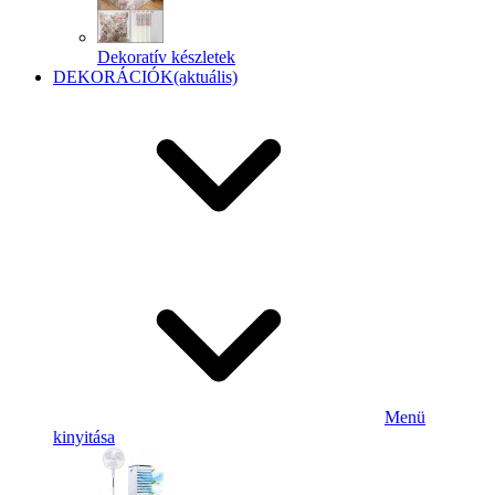
Dekoratív készletek
DEKORÁCIÓK
(aktuális)
Menü
kinyitása