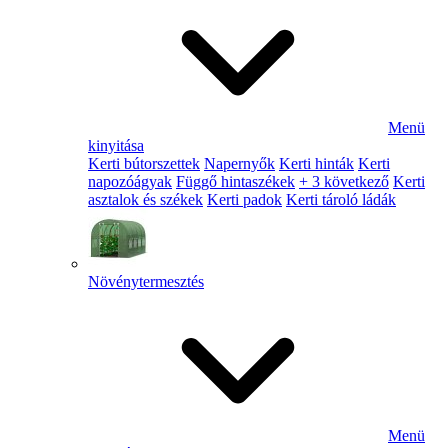
Menü
kinyitása
Kerti bútorszettek
Napernyők
Kerti hinták
Kerti
napozóágyak
Függő hintaszékek
+ 3 következő
Kerti
asztalok és székek
Kerti padok
Kerti tároló ládák
Növénytermesztés
Menü