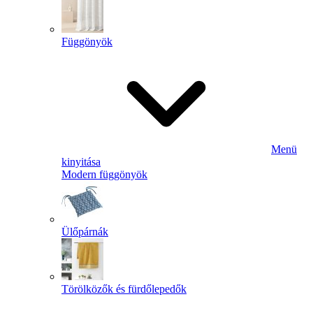
Függönyök
Menü
kinyitása
Modern függönyök
Ülőpárnák
Törölközők és fürdőlepedők