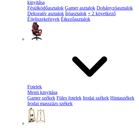
kinyitása
Fésülködőasztalok
Gamer asztalok
Dohányzóasztalok
Dekoratív asztalok
Íróasztalok
+ 2 következő
Éjjeliszekrények
Étkezőasztalok
Fotelek
Menü kinyitása
Gamer székek
Füles fotelek
Irodai székek
Hintaszékek
Irodai masszázs székek