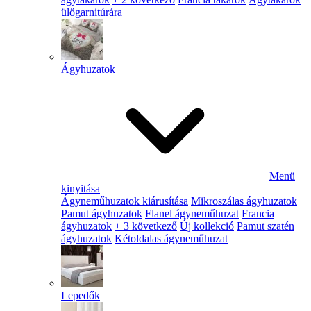
ülőgarnitúrára
Ágyhuzatok
Menü
kinyitása
Ágyneműhuzatok kiárusítása
Mikroszálas ágyhuzatok
Pamut ágyhuzatok
Flanel ágyneműhuzat
Francia
ágyhuzatok
+ 3 következő
Új kollekció
Pamut szatén
ágyhuzatok
Kétoldalas ágyneműhuzat
Lepedők