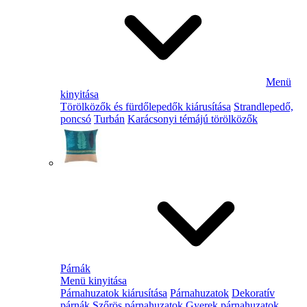
Menü
kinyitása
Törölközők és fürdőlepedők kiárusítása
Strandlepedő,
poncsó
Turbán
Karácsonyi témájú törölközők
Párnák
Menü kinyitása
Párnahuzatok kiárusítása
Párnahuzatok
Dekoratív
párnák
Szőrös párnahuzatok
Gyerek párnahuzatok