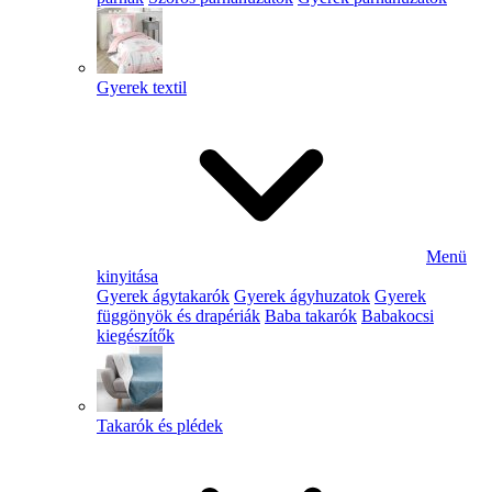
Gyerek textil
Menü
kinyitása
Gyerek ágytakarók
Gyerek ágyhuzatok
Gyerek
függönyök és drapériák
Baba takarók
Babakocsi
kiegészítők
Takarók és plédek