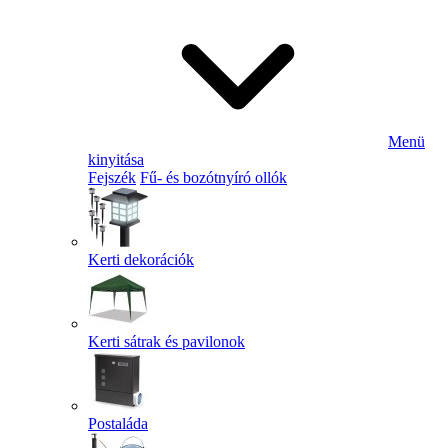
Menü
kinyitása
Fejszék
Fű- és bozótnyíró ollók
Kerti dekorációk
Kerti sátrak és pavilonok
Postaláda