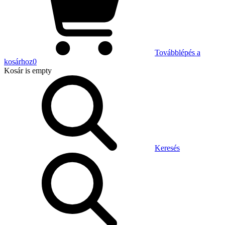
Továbblépés a
kosárhoz
0
Kosár
is empty
Keresés