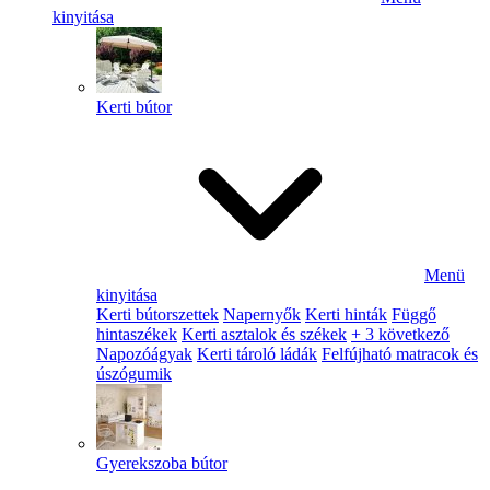
kinyitása
Kerti bútor
Menü
kinyitása
Kerti bútorszettek
Napernyők
Kerti hinták
Függő
hintaszékek
Kerti asztalok és székek
+ 3 következő
Napozóágyak
Kerti tároló ládák
Felfújható matracok és
úszógumik
Gyerekszoba bútor