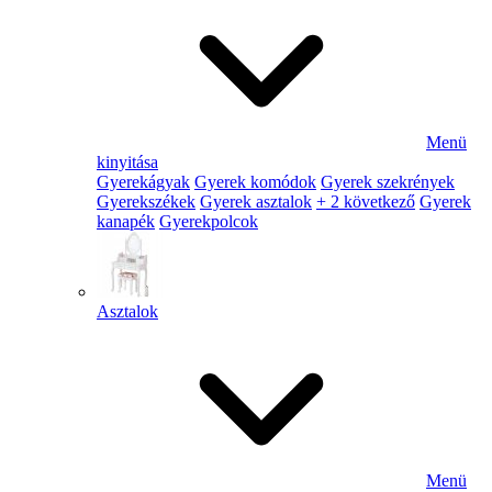
Menü
kinyitása
Gyerekágyak
Gyerek komódok
Gyerek szekrények
Gyerekszékek
Gyerek asztalok
+ 2 következő
Gyerek
kanapék
Gyerekpolcok
Asztalok
Menü