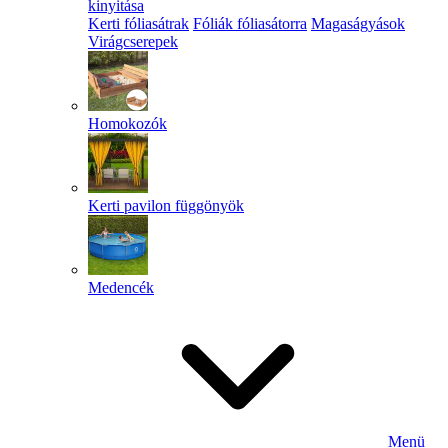
kinyitása
Kerti fóliasátrak
Fóliák fóliasátorra
Magaságyások
Virágcserepek
Homokozók
Kerti pavilon függönyök
Medencék
Menü