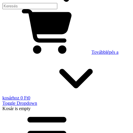
Továbblépés a
kosárhoz
0 Ft
0
Toggle Dropdown
Kosár
is empty