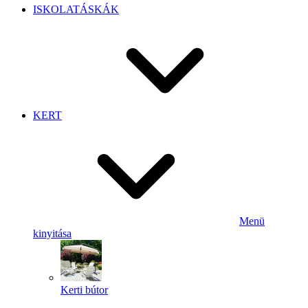
ISKOLATÁSKÁK
KERT
Menü
kinyitása
Kerti bútor