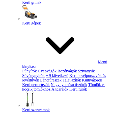
Kerti grillek
Kerti gépek
Menü
kinyitása
Fűnyírók
Gyepvágók
Bozótvágók
Szivattyúk
Sövénynyírók
+ 9 következő
Kerti levélporszívók és
levélfúvók
Láncfűrészek
Talajlazítók
Kultivátorok
Kerti permetezők
Nagynyomású tisztítók
Tömlők és
kocsik tömlőkhöz
Ágdarálók
Kerti fúrók
Kerti szerszámok