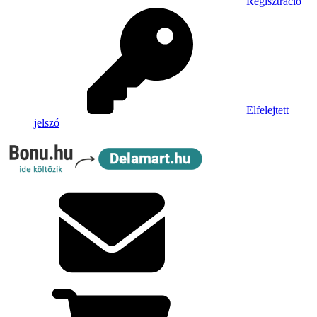
Regisztráció
Elfelejtett
jelszó