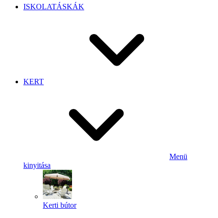
ISKOLATÁSKÁK
KERT
Menü
kinyitása
Kerti bútor