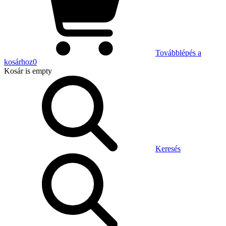
Továbblépés a
kosárhoz
0
Kosár
is empty
Keresés