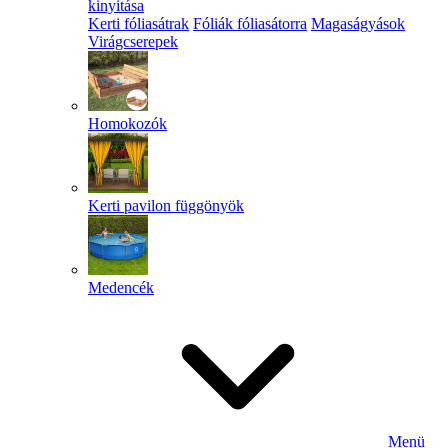
kinyitása
Kerti fóliasátrak
Fóliák fóliasátorra
Magaságyások
Virágcserepek
Homokozók
Kerti pavilon függönyök
Medencék
Menü