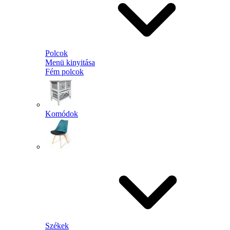
Polcok
Menü kinyitása
Fém polcok
Komódok
Székek