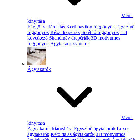
Menü
kinyitása
Függöny kiárusítás
Kerti pavilon függönyök
Egyszínű
függönyök
Kész drapériák
Sötétítő függönyök
+ 3
következő
Skandináv drapériák
3D motívumos
függönyök
Ágytakaró zsanérok
Ágytakarók
Menü
kinyitása
Ágytakarók kiárusítása
Egyszínű ágytakarók
Luxus
ágytakarók
Kétoldalas ágytakarók
3D motívumos
ágytakarók
+ 2 következő
Francia takarók
Ágytakarók