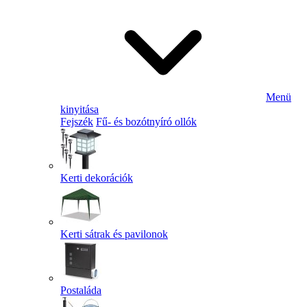
Menü
kinyitása
Fejszék
Fű- és bozótnyíró ollók
Kerti dekorációk
Kerti sátrak és pavilonok
Postaláda