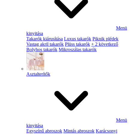
Menü
kinyitása
Takarók kiárusítása
Luxus takarók
Piknik plédek
Vastag akril takarók
Plüss takarók
+ 2 következő
Bolyhos takarók
Mikroszálas takarók
Asztalterítők
Menü
kinyitása
Egyszínű abroszok
Mintás abroszok
Karácsonyi