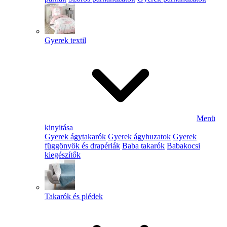
Gyerek textil
Menü
kinyitása
Gyerek ágytakarók
Gyerek ágyhuzatok
Gyerek
függönyök és drapériák
Baba takarók
Babakocsi
kiegészítők
Takarók és plédek