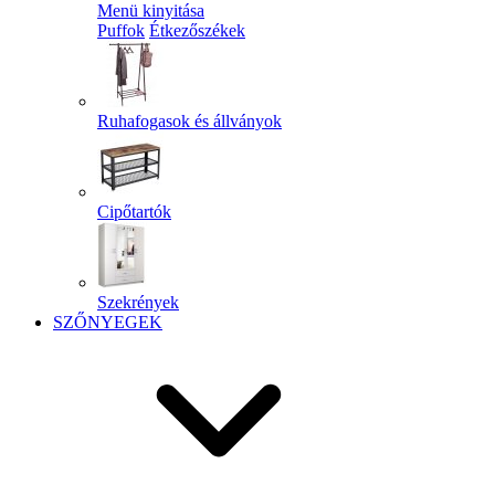
Menü kinyitása
Puffok
Étkezőszékek
Ruhafogasok és állványok
Cipőtartók
Szekrények
SZŐNYEGEK