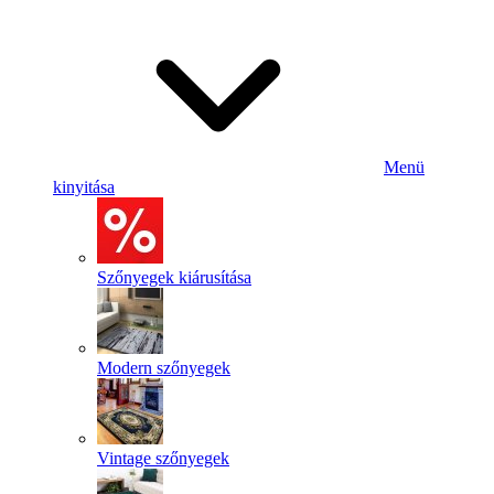
Menü
kinyitása
Szőnyegek kiárusítása
Modern szőnyegek
Vintage szőnyegek