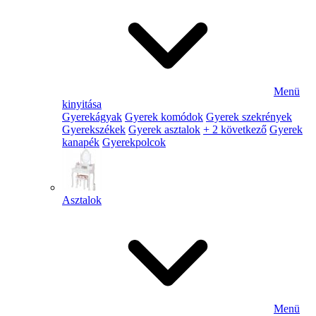
Menü
kinyitása
Gyerekágyak
Gyerek komódok
Gyerek szekrények
Gyerekszékek
Gyerek asztalok
+ 2 következő
Gyerek
kanapék
Gyerekpolcok
Asztalok
Menü