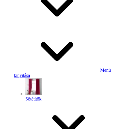
Menü
kinyitása
Sötétítők