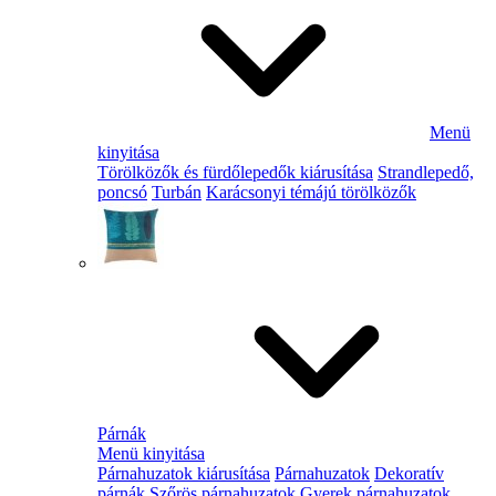
Menü
kinyitása
Törölközők és fürdőlepedők kiárusítása
Strandlepedő,
poncsó
Turbán
Karácsonyi témájú törölközők
Párnák
Menü kinyitása
Párnahuzatok kiárusítása
Párnahuzatok
Dekoratív
párnák
Szőrös párnahuzatok
Gyerek párnahuzatok