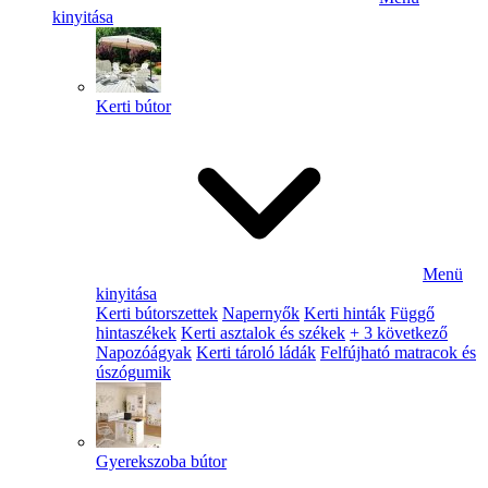
kinyitása
Kerti bútor
Menü
kinyitása
Kerti bútorszettek
Napernyők
Kerti hinták
Függő
hintaszékek
Kerti asztalok és székek
+ 3 következő
Napozóágyak
Kerti tároló ládák
Felfújható matracok és
úszógumik
Gyerekszoba bútor