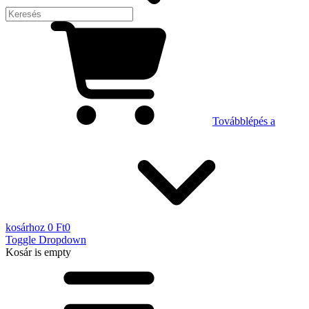
Továbblépés a
kosárhoz
0 Ft
0
Toggle Dropdown
Kosár
is empty