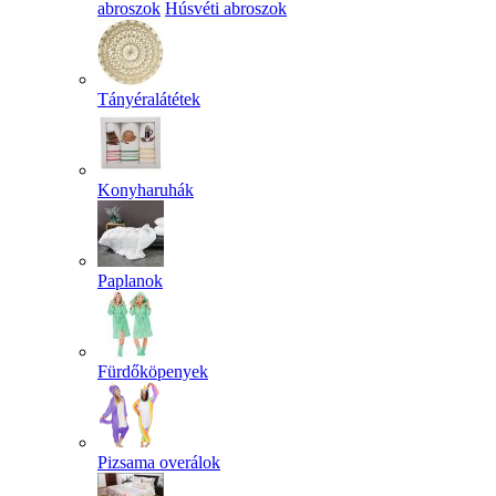
abroszok
Húsvéti abroszok
Tányéralátétek
Konyharuhák
Paplanok
Fürdőköpenyek
Pizsama overálok