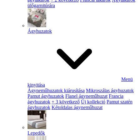
ülőgarnitúrára
Ágyhuzatok
Menü
kinyitása
Ágyneműhuzatok kiárusítása
Mikroszálas ágyhuzatok
Pamut ágyhuzatok
Flanel ágyneműhuzat
Francia
ágyhuzatok
+ 3 következő
Új kollekció
Pamut szatén
ágyhuzatok
Kétoldalas ágyneműhuzat
Lepedők