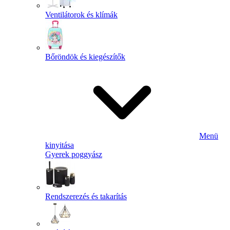
Ventilátorok és klímák
Bőröndök és kiegészítők
Menü
kinyitása
Gyerek poggyász
Rendszerezés és takarítás