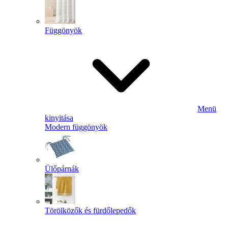
Függönyök
Menü
kinyitása
Modern függönyök
Ülőpárnák
Törölközők és fürdőlepedők