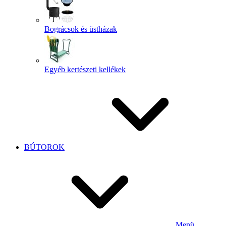
Bográcsok és üstházak
Egyéb kertészeti kellékek
BÚTOROK
Menü