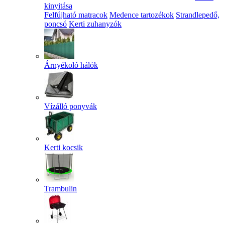
kinyitása
Felfújható matracok
Medence tartozékok
Strandlepedő,
poncsó
Kerti zuhanyzók
Árnyékoló hálók
Vízálló ponyvák
Kerti kocsik
Trambulin