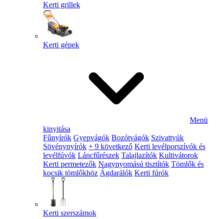
Kerti grillek
Kerti gépek
Menü
kinyitása
Fűnyírók
Gyepvágók
Bozótvágók
Szivattyúk
Sövénynyírók
+ 9 következő
Kerti levélporszívók és
levélfúvók
Láncfűrészek
Talajlazítók
Kultivátorok
Kerti permetezők
Nagynyomású tisztítók
Tömlők és
kocsik tömlőkhöz
Ágdarálók
Kerti fúrók
Kerti szerszámok