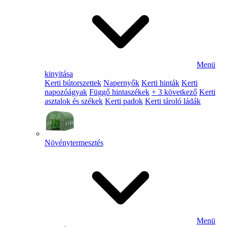
Menü
kinyitása
Kerti bútorszettek
Napernyők
Kerti hinták
Kerti
napozóágyak
Függő hintaszékek
+ 3 következő
Kerti
asztalok és székek
Kerti padok
Kerti tároló ládák
Növénytermesztés
Menü