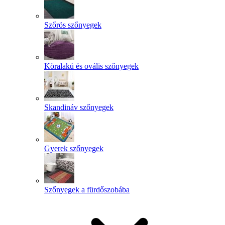
Szőrös szőnyegek
Köralakú és ovális szőnyegek
Skandináv szőnyegek
Gyerek szőnyegek
Szőnyegek a fürdőszobába