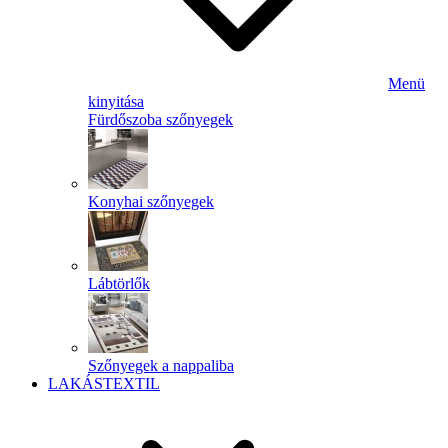
Menü
kinyitása
Fürdőszoba szőnyegek
Konyhai szőnyegek
Lábtörlők
Szőnyegek a nappaliba
LAKÁSTEXTIL