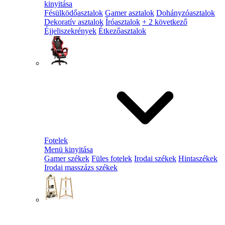
kinyitása
Fésülködőasztalok
Gamer asztalok
Dohányzóasztalok
Dekoratív asztalok
Íróasztalok
+ 2 következő
Éjjeliszekrények
Étkezőasztalok
Fotelek
Menü kinyitása
Gamer székek
Füles fotelek
Irodai székek
Hintaszékek
Irodai masszázs székek