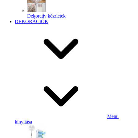
Dekoratív készletek
DEKORÁCIÓK
Menü
kinyitása