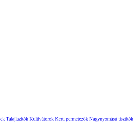
zek
Talajlazítók
Kultivátorok
Kerti permetezők
Nagynyomású tisztítók