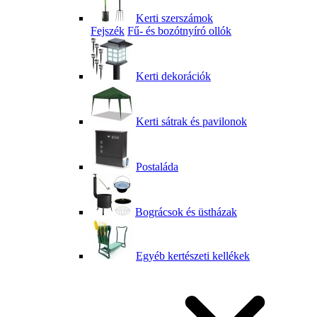
Kerti szerszámok
Fejszék
Fű- és bozótnyíró ollók
Kerti dekorációk
Kerti sátrak és pavilonok
Postaláda
Bográcsok és üstházak
Egyéb kertészeti kellékek