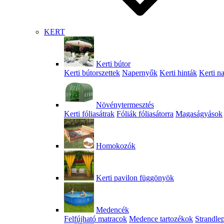
KERT
Kerti bútor
Kerti bútorszettek
Napernyők
Kerti hinták
Kerti n
Növénytermesztés
Kerti fóliasátrak
Fóliák fóliasátorra
Magaságyások
Homokozók
Kerti pavilon függönyök
Medencék
Felfújható matracok
Medence tartozékok
Strandle