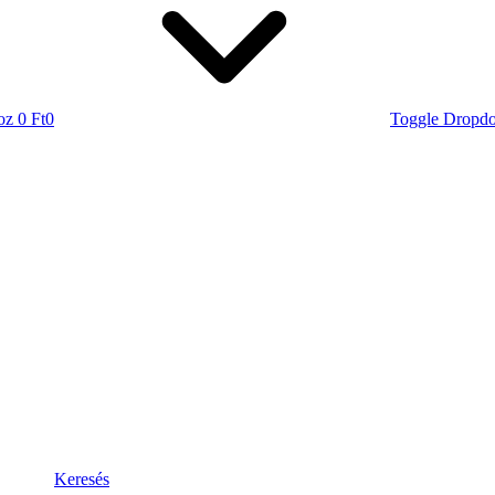
oz
0 Ft
0
Toggle Dropd
Keresés