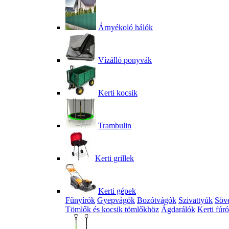
Árnyékoló hálók
Vízálló ponyvák
Kerti kocsik
Trambulin
Kerti grillek
Kerti gépek
Fűnyírók
Gyepvágók
Bozótvágók
Szivattyúk
Söv
Tömlők és kocsik tömlőkhöz
Ágdarálók
Kerti fúr