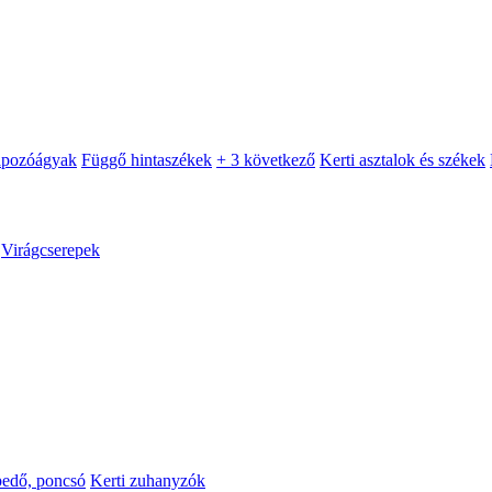
apozóágyak
Függő hintaszékek
+ 3 következő
Kerti asztalok és székek
Virágcserepek
pedő, poncsó
Kerti zuhanyzók