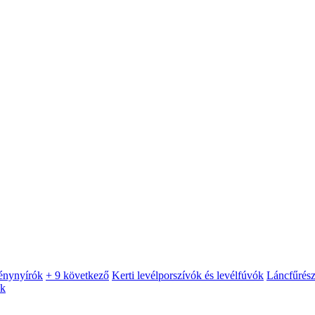
énynyírók
+ 9 következő
Kerti levélporszívók és levélfúvók
Láncfűrés
ók