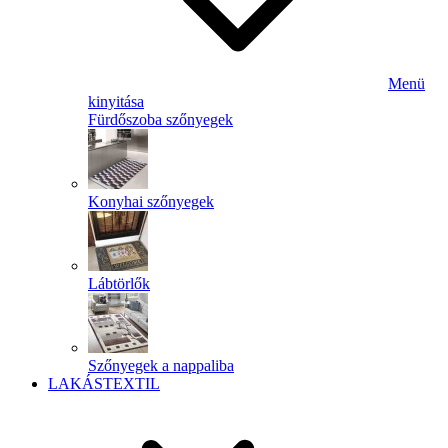
Menü
kinyitása
Fürdőszoba szőnyegek
Konyhai szőnyegek
Lábtörlők
Szőnyegek a nappaliba
LAKÁSTEXTIL