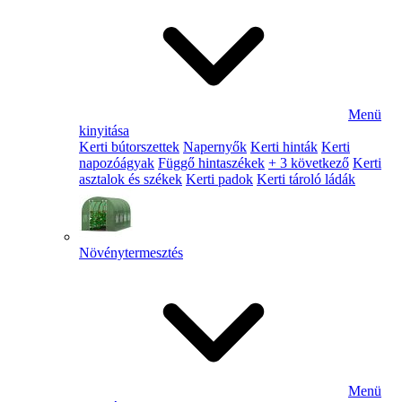
Menü
kinyitása
Kerti bútorszettek
Napernyők
Kerti hinták
Kerti
napozóágyak
Függő hintaszékek
+ 3 következő
Kerti
asztalok és székek
Kerti padok
Kerti tároló ládák
Növénytermesztés
Menü