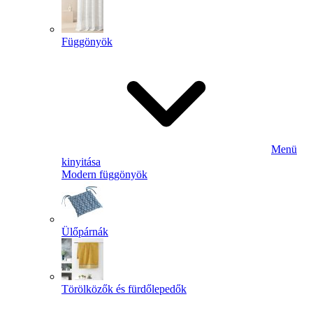
Függönyök
Menü
kinyitása
Modern függönyök
Ülőpárnák
Törölközők és fürdőlepedők