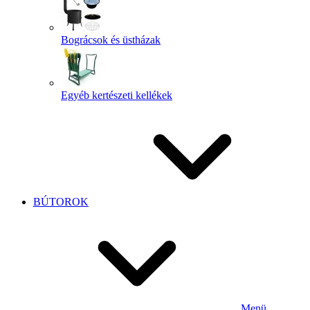
Bográcsok és üstházak
Egyéb kertészeti kellékek
BÚTOROK
Menü