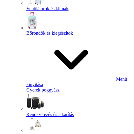
Ventilátorok és klímák
Bőröndök és kiegészítők
Menü
kinyitása
Gyerek poggyász
Rendszerezés és takarítás