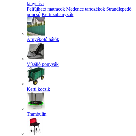
kinyitása
Felfújható matracok
Medence tartozékok
Strandlepedő,
poncsó
Kerti zuhanyzók
Árnyékoló hálók
Vízálló ponyvák
Kerti kocsik
Trambulin