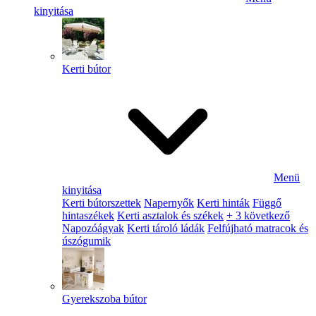
kinyitása
Kerti bútor
Menü
kinyitása
Kerti bútorszettek
Napernyők
Kerti hinták
Függő
hintaszékek
Kerti asztalok és székek
+ 3 következő
Napozóágyak
Kerti tároló ládák
Felfújható matracok és
úszógumik
Gyerekszoba bútor