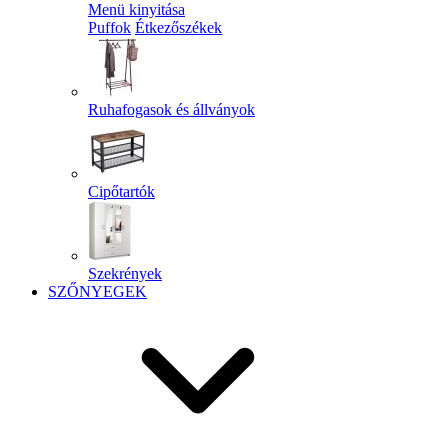
Menü kinyitása
Puffok
Étkezőszékek
Ruhafogasok és állványok
Cipőtartók
Szekrények
SZŐNYEGEK