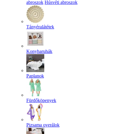
abroszok
Húsvéti abroszok
Tányéralátétek
Konyharuhák
Paplanok
Fürdőköpenyek
Pizsama overálok