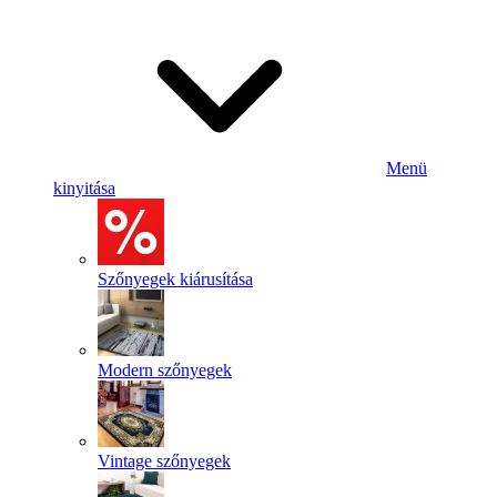
Menü
kinyitása
Szőnyegek kiárusítása
Modern szőnyegek
Vintage szőnyegek