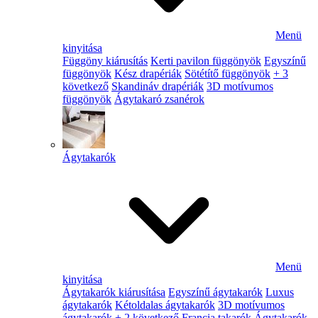
Menü
kinyitása
Függöny kiárusítás
Kerti pavilon függönyök
Egyszínű
függönyök
Kész drapériák
Sötétítő függönyök
+ 3
következő
Skandináv drapériák
3D motívumos
függönyök
Ágytakaró zsanérok
Ágytakarók
Menü
kinyitása
Ágytakarók kiárusítása
Egyszínű ágytakarók
Luxus
ágytakarók
Kétoldalas ágytakarók
3D motívumos
ágytakarók
+ 2 következő
Francia takarók
Ágytakarók