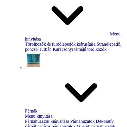
Menü
kinyitása
Törölközők és fürdőlepedők kiárusítása
Strandlepedő,
poncsó
Turbán
Karácsonyi témájú törölközők
Párnák
Menü kinyitása
Párnahuzatok kiárusítása
Párnahuzatok
Dekoratív
párnák
Szőrös párnahuzatok
Gyerek párnahuzatok