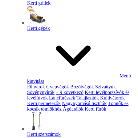
Kerti grillek
Kerti gépek
Menü
kinyitása
Fűnyírók
Gyepvágók
Bozótvágók
Szivattyúk
Sövénynyírók
+ 9 következő
Kerti levélporszívók és
levélfúvók
Láncfűrészek
Talajlazítók
Kultivátorok
Kerti permetezők
Nagynyomású tisztítók
Tömlők és
kocsik tömlőkhöz
Ágdarálók
Kerti fúrók
Kerti szerszámok