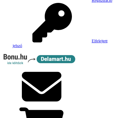
Regisztráció
Elfelejtett
jelszó