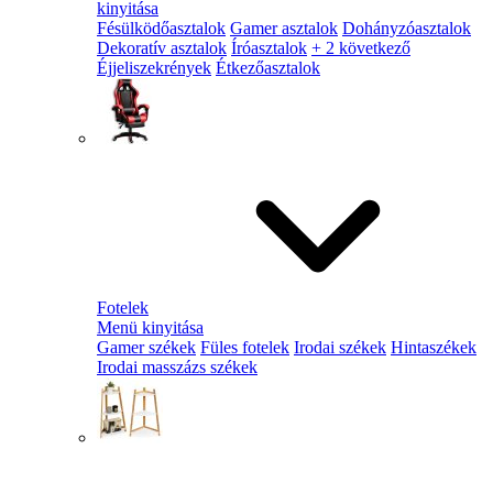
kinyitása
Fésülködőasztalok
Gamer asztalok
Dohányzóasztalok
Dekoratív asztalok
Íróasztalok
+ 2 következő
Éjjeliszekrények
Étkezőasztalok
Fotelek
Menü kinyitása
Gamer székek
Füles fotelek
Irodai székek
Hintaszékek
Irodai masszázs székek