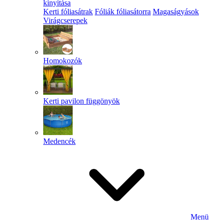
kinyitása
Kerti fóliasátrak
Fóliák fóliasátorra
Magaságyások
Virágcserepek
Homokozók
Kerti pavilon függönyök
Medencék
Menü