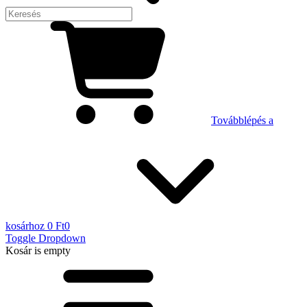
Továbblépés a
kosárhoz
0 Ft
0
Toggle Dropdown
Kosár
is empty