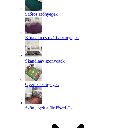
Szőrös szőnyegek
Köralakú és ovális szőnyegek
Skandináv szőnyegek
Gyerek szőnyegek
Szőnyegek a fürdőszobába