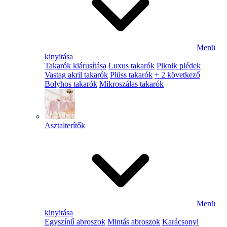
Menü
kinyitása
Takarók kiárusítása
Luxus takarók
Piknik plédek
Vastag akril takarók
Plüss takarók
+ 2 következő
Bolyhos takarók
Mikroszálas takarók
Asztalterítők
Menü
kinyitása
Egyszínű abroszok
Mintás abroszok
Karácsonyi