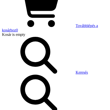
Továbblépés a
kosárhoz
0
Kosár
is empty
Keresés