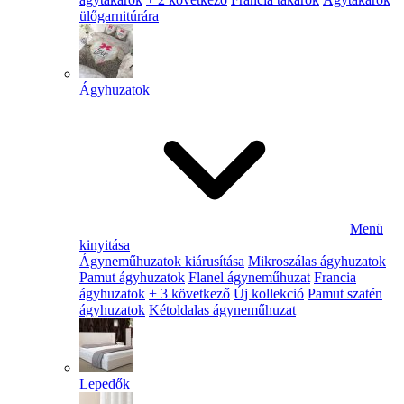
ülőgarnitúrára
Ágyhuzatok
Menü
kinyitása
Ágyneműhuzatok kiárusítása
Mikroszálas ágyhuzatok
Pamut ágyhuzatok
Flanel ágyneműhuzat
Francia
ágyhuzatok
+ 3 következő
Új kollekció
Pamut szatén
ágyhuzatok
Kétoldalas ágyneműhuzat
Lepedők