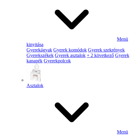
Menü
kinyitása
Gyerekágyak
Gyerek komódok
Gyerek szekrények
Gyerekszékek
Gyerek asztalok
+ 2 következő
Gyerek
kanapék
Gyerekpolcok
Asztalok
Menü