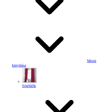
Menü
kinyitása
Sötétítők