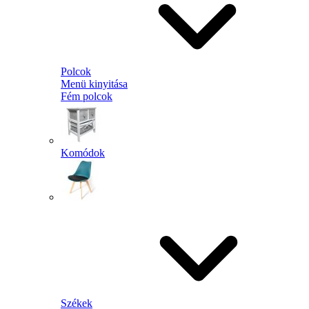
Polcok
Menü kinyitása
Fém polcok
Komódok
Székek