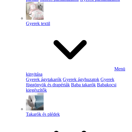
Gyerek textil
Menü
kinyitása
Gyerek ágytakarók
Gyerek ágyhuzatok
Gyerek
függönyök és drapériák
Baba takarók
Babakocsi
kiegészítők
Takarók és plédek