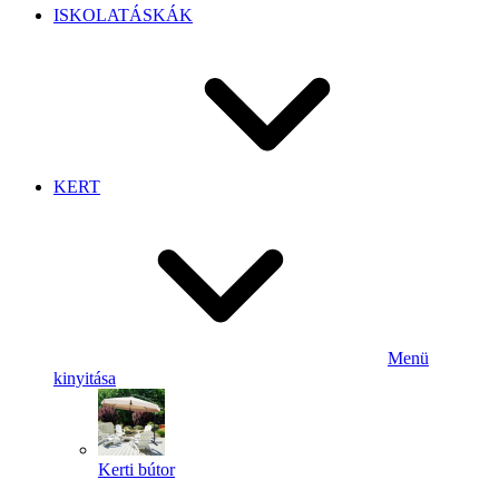
ISKOLATÁSKÁK
KERT
Menü
kinyitása
Kerti bútor