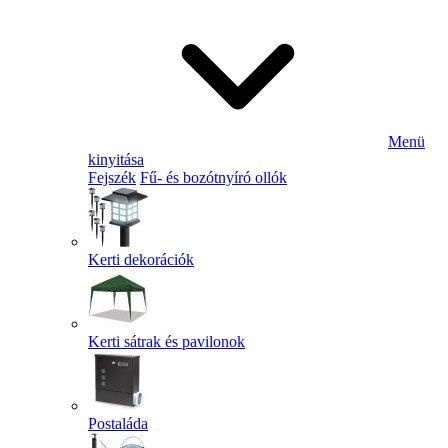
Menü
kinyitása
Fejszék
Fű- és bozótnyíró ollók
Kerti dekorációk
Kerti sátrak és pavilonok
Postaláda