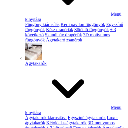
Menü
kinyitása
Függöny kiárusítás
Kerti pavilon függönyök
Egyszínű
függönyök
Kész drapériák
Sötétítő függönyök
+ 3
következő
Skandináv drapériák
3D motívumos
függönyök
Ágytakaró zsanérok
Ágytakarók
Menü
kinyitása
Ágytakarók kiárusítása
Egyszínű ágytakarók
Luxus
ágytakarók
Kétoldalas ágytakarók
3D motívumos
ágytakarók
+ 2 következő
Francia takarók
Ágytakarók