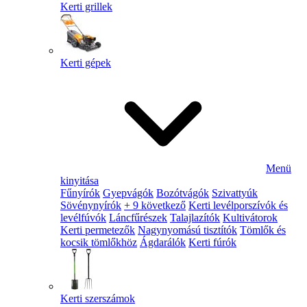
Kerti grillek
Kerti gépek
Menü
kinyitása
Fűnyírók
Gyepvágók
Bozótvágók
Szivattyúk
Sövénynyírók
+ 9 következő
Kerti levélporszívók és
levélfúvók
Láncfűrészek
Talajlazítók
Kultivátorok
Kerti permetezők
Nagynyomású tisztítók
Tömlők és
kocsik tömlőkhöz
Ágdarálók
Kerti fúrók
Kerti szerszámok