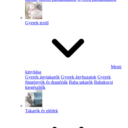
Gyerek textil
Menü
kinyitása
Gyerek ágytakarók
Gyerek ágyhuzatok
Gyerek
függönyök és drapériák
Baba takarók
Babakocsi
kiegészítők
Takarók és plédek