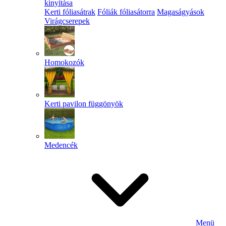
kinyitása
Kerti fóliasátrak
Fóliák fóliasátorra
Magaságyások
Virágcserepek
Homokozók
Kerti pavilon függönyök
Medencék
Menü