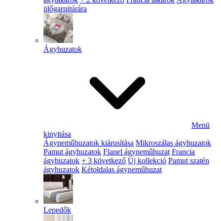
ülőgarnitúrára
Ágyhuzatok
Menü
kinyitása
Ágyneműhuzatok kiárusítása
Mikroszálas ágyhuzatok
Pamut ágyhuzatok
Flanel ágyneműhuzat
Francia
ágyhuzatok
+ 3 következő
Új kollekció
Pamut szatén
ágyhuzatok
Kétoldalas ágyneműhuzat
Lepedők