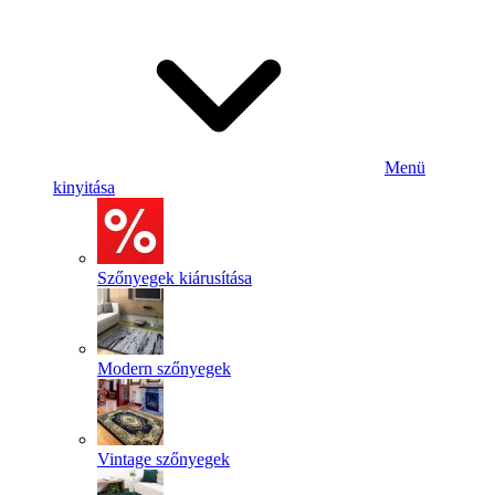
Menü
kinyitása
Szőnyegek kiárusítása
Modern szőnyegek
Vintage szőnyegek