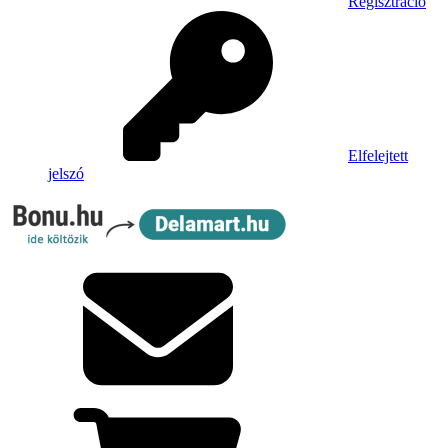
Regisztráció
Elfelejtett
jelszó