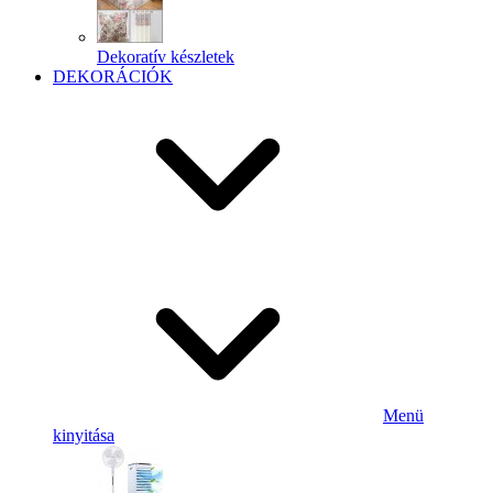
Dekoratív készletek
DEKORÁCIÓK
Menü
kinyitása