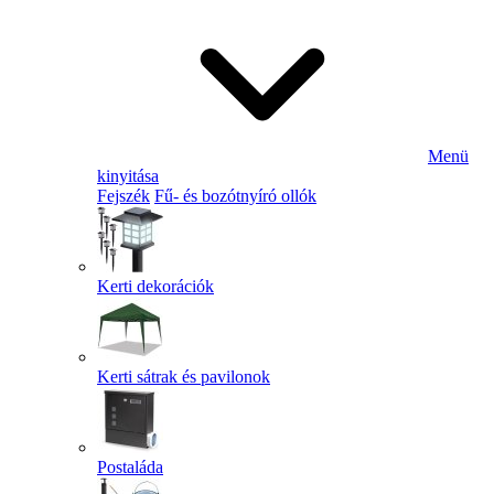
Menü
kinyitása
Fejszék
Fű- és bozótnyíró ollók
Kerti dekorációk
Kerti sátrak és pavilonok
Postaláda