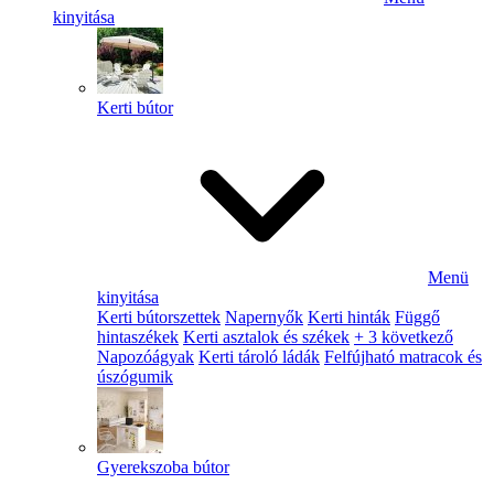
kinyitása
Kerti bútor
Menü
kinyitása
Kerti bútorszettek
Napernyők
Kerti hinták
Függő
hintaszékek
Kerti asztalok és székek
+ 3 következő
Napozóágyak
Kerti tároló ládák
Felfújható matracok és
úszógumik
Gyerekszoba bútor