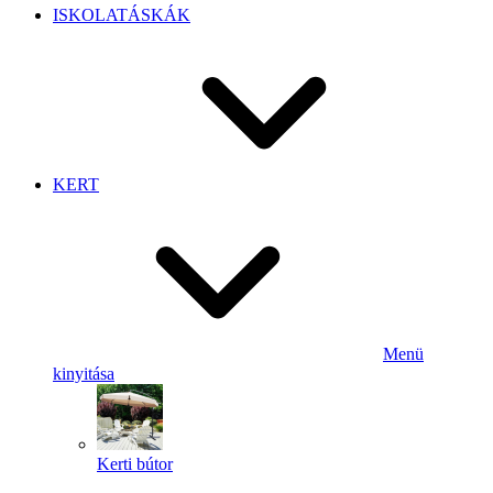
ISKOLATÁSKÁK
KERT
Menü
kinyitása
Kerti bútor