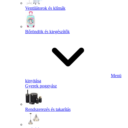
Ventilátorok és klímák
Bőröndök és kiegészítők
Menü
kinyitása
Gyerek poggyász
Rendszerezés és takarítás