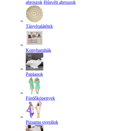
abroszok
Húsvéti abroszok
Tányéralátétek
Konyharuhák
Paplanok
Fürdőköpenyek
Pizsama overálok