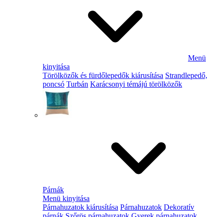
Menü
kinyitása
Törölközők és fürdőlepedők kiárusítása
Strandlepedő,
poncsó
Turbán
Karácsonyi témájú törölközők
Párnák
Menü kinyitása
Párnahuzatok kiárusítása
Párnahuzatok
Dekoratív
párnák
Szőrös párnahuzatok
Gyerek párnahuzatok