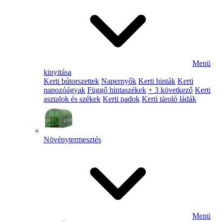
Menü
kinyitása
Kerti bútorszettek
Napernyők
Kerti hinták
Kerti
napozóágyak
Függő hintaszékek
+ 3 következő
Kerti
asztalok és székek
Kerti padok
Kerti tároló ládák
Növénytermesztés
Menü