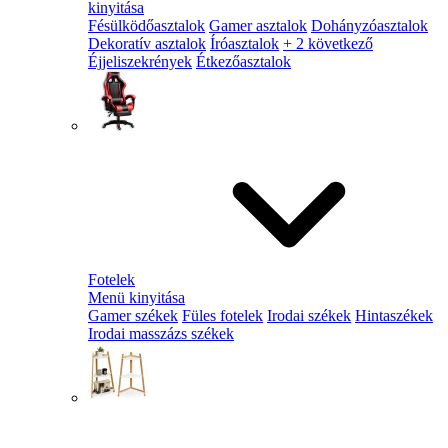
kinyitása
Fésülködőasztalok
Gamer asztalok
Dohányzóasztalok
Dekoratív asztalok
Íróasztalok
+ 2 következő
Éjjeliszekrények
Étkezőasztalok
Fotelek
Menü kinyitása
Gamer székek
Füles fotelek
Irodai székek
Hintaszékek
Irodai masszázs székek