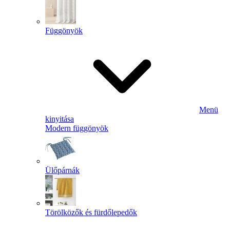
Függönyök
Menü
kinyitása
Modern függönyök
Ülőpárnák
Törölközők és fürdőlepedők