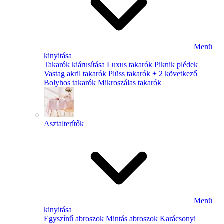
Menü
kinyitása
Takarók kiárusítása
Luxus takarók
Piknik plédek
Vastag akril takarók
Plüss takarók
+ 2 következő
Bolyhos takarók
Mikroszálas takarók
Asztalterítők
Menü
kinyitása
Egyszínű abroszok
Mintás abroszok
Karácsonyi