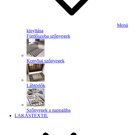
Menü
kinyitása
Fürdőszoba szőnyegek
Konyhai szőnyegek
Lábtörlők
Szőnyegek a nappaliba
LAKÁSTEXTIL