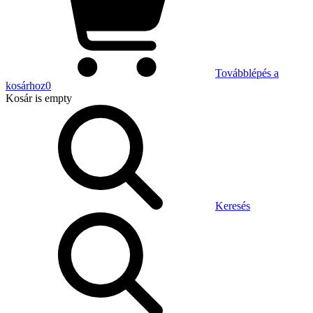
Továbblépés a
kosárhoz
0
Kosár
is empty
Keresés