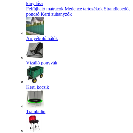
kinyitása
Felfújható matracok
Medence tartozékok
Strandlepedő,
poncsó
Kerti zuhanyzók
Árnyékoló hálók
Vízálló ponyvák
Kerti kocsik
Trambulin