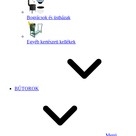
Bográcsok és üstházak
Egyéb kertészeti kellékek
BÚTOROK
Menü