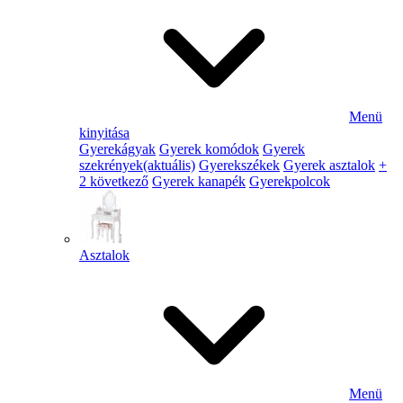
Menü
kinyitása
Gyerekágyak
Gyerek komódok
Gyerek
szekrények
(aktuális)
Gyerekszékek
Gyerek asztalok
+
2 következő
Gyerek kanapék
Gyerekpolcok
Asztalok
Menü