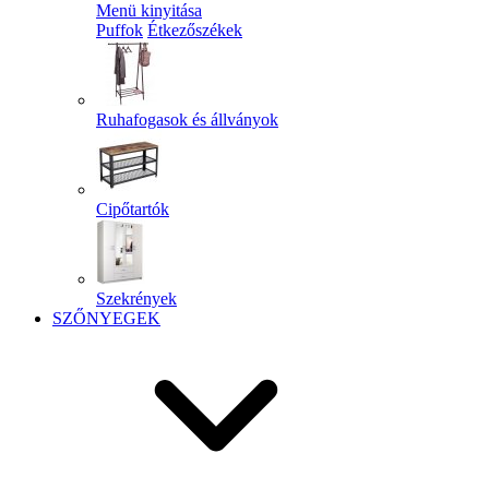
Menü kinyitása
Puffok
Étkezőszékek
Ruhafogasok és állványok
Cipőtartók
Szekrények
SZŐNYEGEK