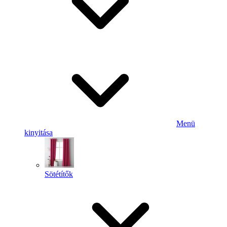
Menü
kinyitása
Sötétítők