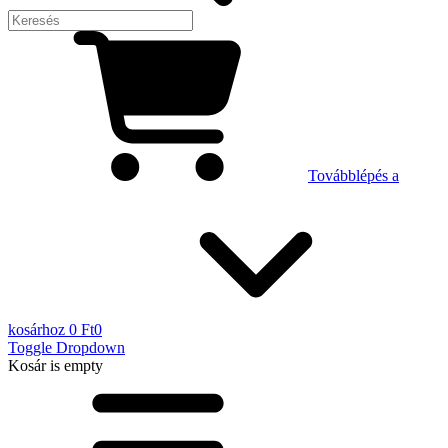
Továbblépés a
kosárhoz
0 Ft
0
Toggle Dropdown
Kosár
is empty