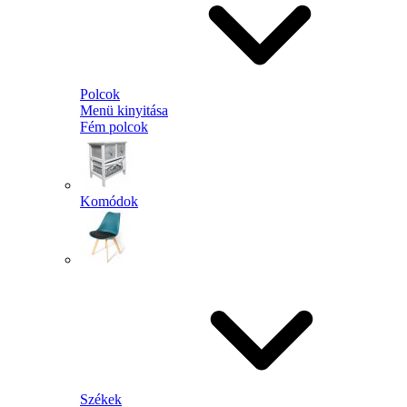
Polcok
Menü kinyitása
Fém polcok
Komódok
Székek