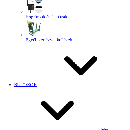
Bográcsok és üstházak
Egyéb kertészeti kellékek
BÚTOROK
Menü