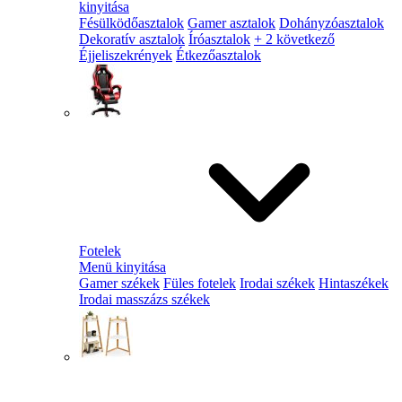
kinyitása
Fésülködőasztalok
Gamer asztalok
Dohányzóasztalok
Dekoratív asztalok
Íróasztalok
+ 2 következő
Éjjeliszekrények
Étkezőasztalok
Fotelek
Menü kinyitása
Gamer székek
Füles fotelek
Irodai székek
Hintaszékek
Irodai masszázs székek