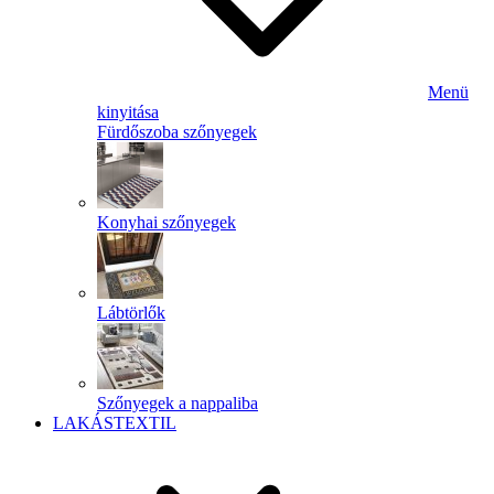
Menü
kinyitása
Fürdőszoba szőnyegek
Konyhai szőnyegek
Lábtörlők
Szőnyegek a nappaliba
LAKÁSTEXTIL