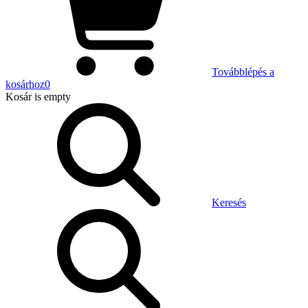
Továbblépés a
kosárhoz
0
Kosár
is empty
Keresés