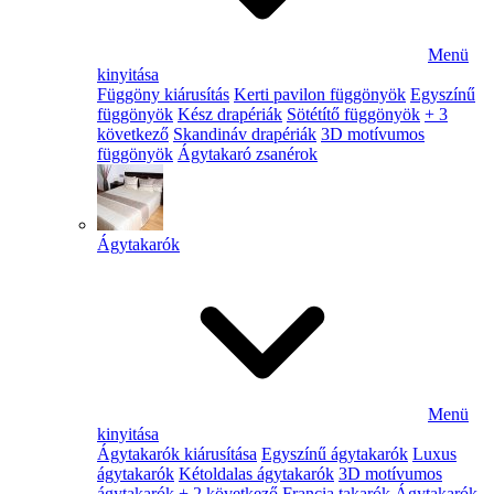
Menü
kinyitása
Függöny kiárusítás
Kerti pavilon függönyök
Egyszínű
függönyök
Kész drapériák
Sötétítő függönyök
+ 3
következő
Skandináv drapériák
3D motívumos
függönyök
Ágytakaró zsanérok
Ágytakarók
Menü
kinyitása
Ágytakarók kiárusítása
Egyszínű ágytakarók
Luxus
ágytakarók
Kétoldalas ágytakarók
3D motívumos
ágytakarók
+ 2 következő
Francia takarók
Ágytakarók