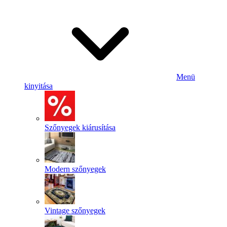
Menü
kinyitása
Szőnyegek kiárusítása
Modern szőnyegek
Vintage szőnyegek