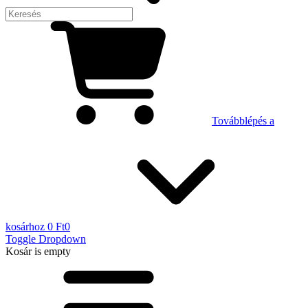
Továbblépés a
kosárhoz
0 Ft
0
Toggle Dropdown
Kosár
is empty