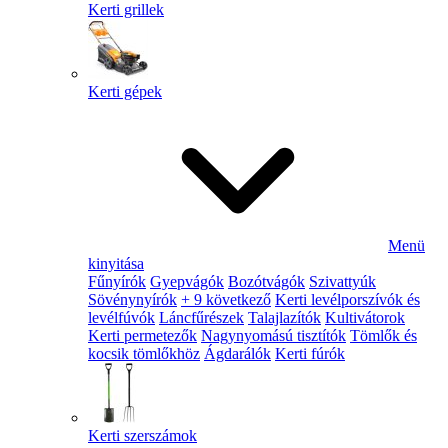
Kerti grillek
Kerti gépek
Menü
kinyitása
Fűnyírók
Gyepvágók
Bozótvágók
Szivattyúk
Sövénynyírók
+ 9 következő
Kerti levélporszívók és
levélfúvók
Láncfűrészek
Talajlazítók
Kultivátorok
Kerti permetezők
Nagynyomású tisztítók
Tömlők és
kocsik tömlőkhöz
Ágdarálók
Kerti fúrók
Kerti szerszámok