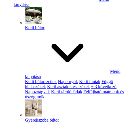
kinyitása
Kerti bútor
Menü
kinyitása
Kerti bútorszettek
Napernyők
Kerti hinták
Függő
hintaszékek
Kerti asztalok és székek
+ 3 következő
Napozóágyak
Kerti tároló ládák
Felfújható matracok és
úszógumik
Gyerekszoba bútor