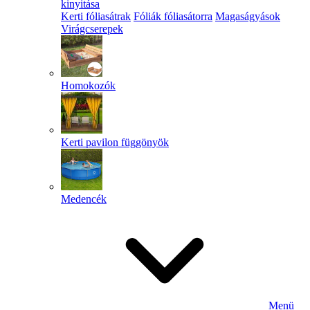
kinyitása
Kerti fóliasátrak
Fóliák fóliasátorra
Magaságyások
Virágcserepek
Homokozók
Kerti pavilon függönyök
Medencék
Menü