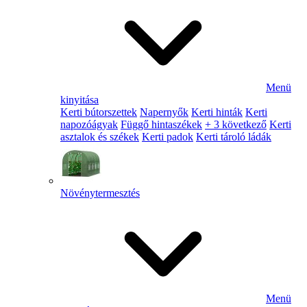
Menü
kinyitása
Kerti bútorszettek
Napernyők
Kerti hinták
Kerti
napozóágyak
Függő hintaszékek
+ 3 következő
Kerti
asztalok és székek
Kerti padok
Kerti tároló ládák
Növénytermesztés
Menü