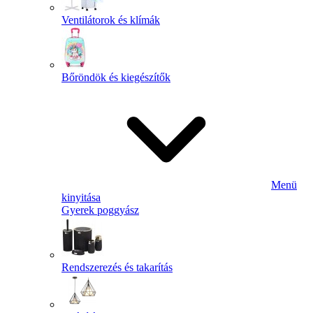
Ventilátorok és klímák
Bőröndök és kiegészítők
Menü
kinyitása
Gyerek poggyász
Rendszerezés és takarítás