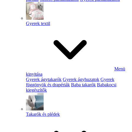
Gyerek textil
Menü
kinyitása
Gyerek ágytakarók
Gyerek ágyhuzatok
Gyerek
függönyök és drapériák
Baba takarók
Babakocsi
kiegészítők
Takarók és plédek