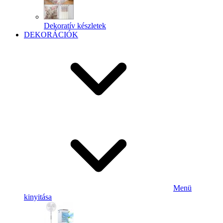
Dekoratív készletek
DEKORÁCIÓK
Menü
kinyitása