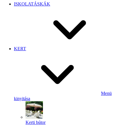
ISKOLATÁSKÁK
KERT
Menü
kinyitása
Kerti bútor