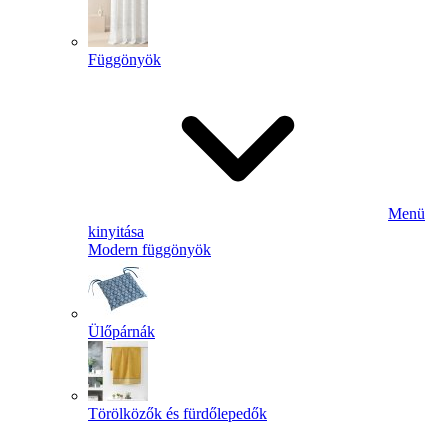
Függönyök
Menü
kinyitása
Modern függönyök
Ülőpárnák
Törölközők és fürdőlepedők