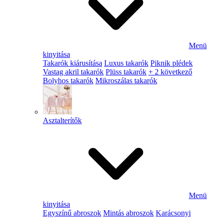
Menü
kinyitása
Takarók kiárusítása
Luxus takarók
Piknik plédek
Vastag akril takarók
Plüss takarók
+ 2 következő
Bolyhos takarók
Mikroszálas takarók
Asztalterítők
Menü
kinyitása
Egyszínű abroszok
Mintás abroszok
Karácsonyi