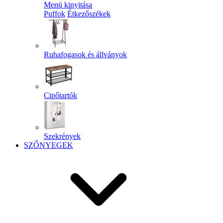
Menü kinyitása
Puffok
Étkezőszékek
Ruhafogasok és állványok
Cipőtartók
Szekrények
SZŐNYEGEK