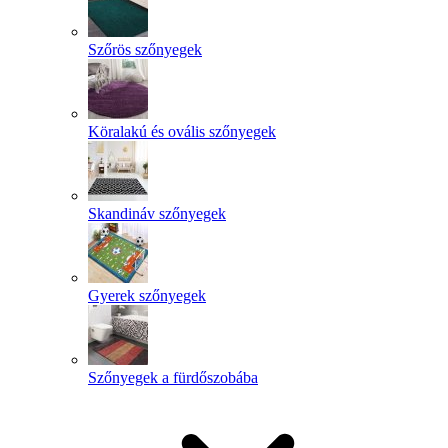
Szőrös szőnyegek
Köralakú és ovális szőnyegek
Skandináv szőnyegek
Gyerek szőnyegek
Szőnyegek a fürdőszobába