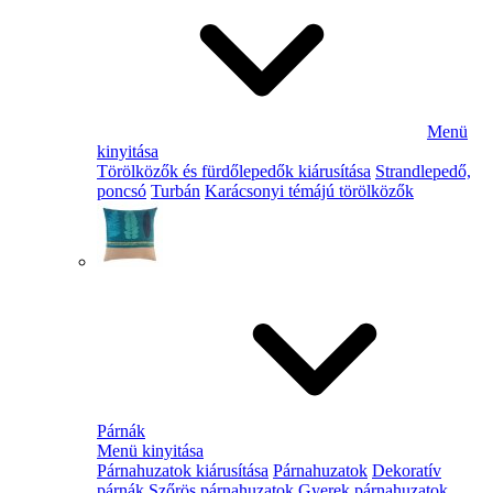
Menü
kinyitása
Törölközők és fürdőlepedők kiárusítása
Strandlepedő,
poncsó
Turbán
Karácsonyi témájú törölközők
Párnák
Menü kinyitása
Párnahuzatok kiárusítása
Párnahuzatok
Dekoratív
párnák
Szőrös párnahuzatok
Gyerek párnahuzatok