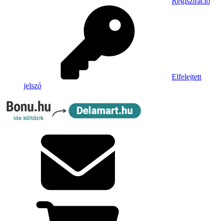
Regisztráció
Elfelejtett
jelszó