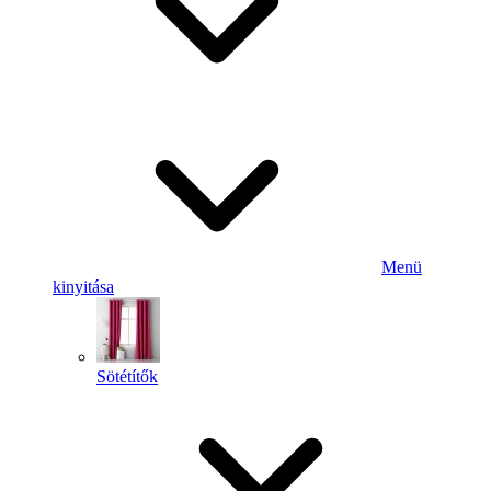
Menü
kinyitása
Sötétítők