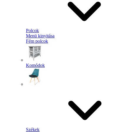
Polcok
Menü kinyitása
Fém polcok
Komódok
Székek