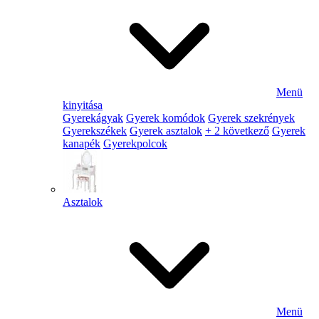
Menü
kinyitása
Gyerekágyak
Gyerek komódok
Gyerek szekrények
Gyerekszékek
Gyerek asztalok
+ 2 következő
Gyerek
kanapék
Gyerekpolcok
Asztalok
Menü