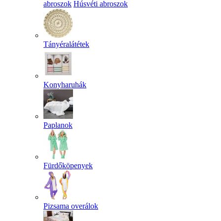
abroszok
Húsvéti abroszok
Tányéralátétek
Konyharuhák
Paplanok
Fürdőköpenyek
Pizsama overálok