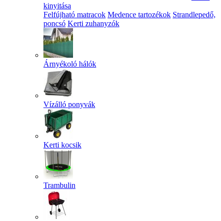
kinyitása
Felfújható matracok
Medence tartozékok
Strandlepedő,
poncsó
Kerti zuhanyzók
Árnyékoló hálók
Vízálló ponyvák
Kerti kocsik
Trambulin