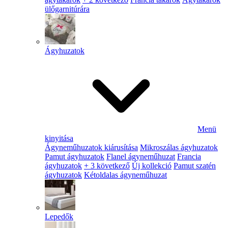
ülőgarnitúrára
Ágyhuzatok
Menü
kinyitása
Ágyneműhuzatok kiárusítása
Mikroszálas ágyhuzatok
Pamut ágyhuzatok
Flanel ágyneműhuzat
Francia
ágyhuzatok
+ 3 következő
Új kollekció
Pamut szatén
ágyhuzatok
Kétoldalas ágyneműhuzat
Lepedők