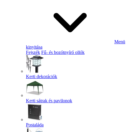
Menü
kinyitása
Fejszék
Fű- és bozótnyíró ollók
Kerti dekorációk
Kerti sátrak és pavilonok
Postaláda