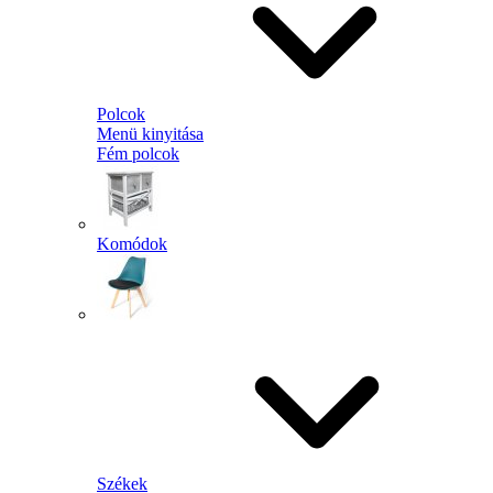
Polcok
Menü kinyitása
Fém polcok
Komódok
Székek