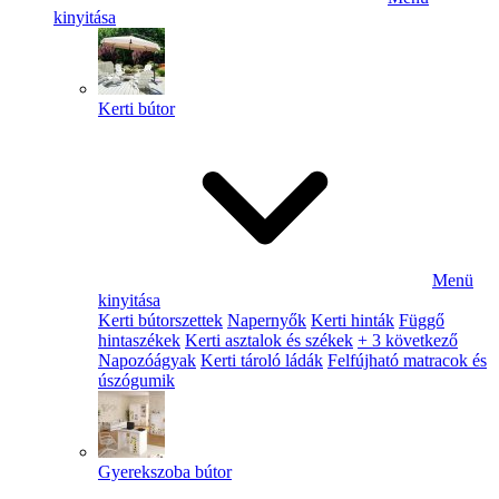
kinyitása
Kerti bútor
Menü
kinyitása
Kerti bútorszettek
Napernyők
Kerti hinták
Függő
hintaszékek
Kerti asztalok és székek
+ 3 következő
Napozóágyak
Kerti tároló ládák
Felfújható matracok és
úszógumik
Gyerekszoba bútor