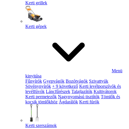
Kerti grillek
Kerti gépek
Menü
kinyitása
Fűnyírók
Gyepvágók
Bozótvágók
Szivattyúk
Sövénynyírók
+ 9 következő
Kerti levélporszívók és
levélfúvók
Láncfűrészek
Talajlazítók
Kultivátorok
Kerti permetezők
Nagynyomású tisztítók
Tömlők és
kocsik tömlőkhöz
Ágdarálók
Kerti fúrók
Kerti szerszámok