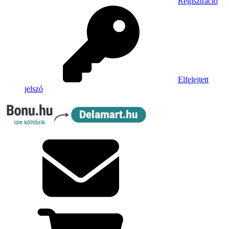
Regisztráció
Elfelejtett
jelszó