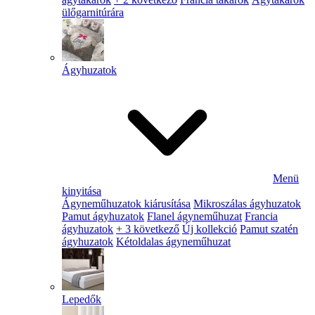
ülőgarnitúrára
Ágyhuzatok
Menü
kinyitása
Ágyneműhuzatok kiárusítása
Mikroszálas ágyhuzatok
Pamut ágyhuzatok
Flanel ágyneműhuzat
Francia
ágyhuzatok
+ 3 következő
Új kollekció
Pamut szatén
ágyhuzatok
Kétoldalas ágyneműhuzat
Lepedők