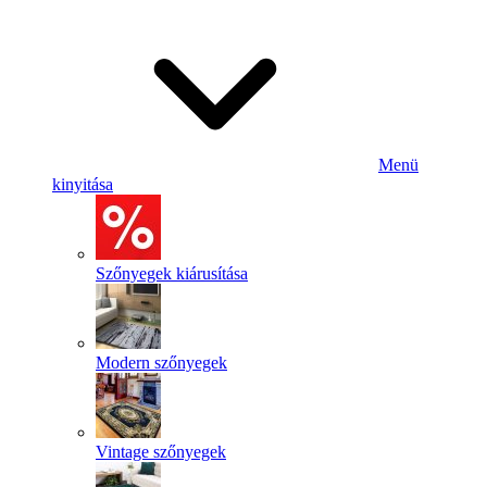
Menü
kinyitása
Szőnyegek kiárusítása
Modern szőnyegek
Vintage szőnyegek