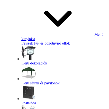
Menü
kinyitása
Fejszék
Fű- és bozótnyíró ollók
Kerti dekorációk
Kerti sátrak és pavilonok
Postaláda