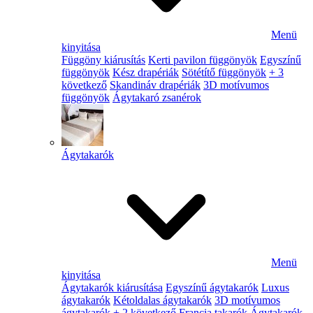
Menü
kinyitása
Függöny kiárusítás
Kerti pavilon függönyök
Egyszínű
függönyök
Kész drapériák
Sötétítő függönyök
+ 3
következő
Skandináv drapériák
3D motívumos
függönyök
Ágytakaró zsanérok
Ágytakarók
Menü
kinyitása
Ágytakarók kiárusítása
Egyszínű ágytakarók
Luxus
ágytakarók
Kétoldalas ágytakarók
3D motívumos
ágytakarók
+ 2 következő
Francia takarók
Ágytakarók