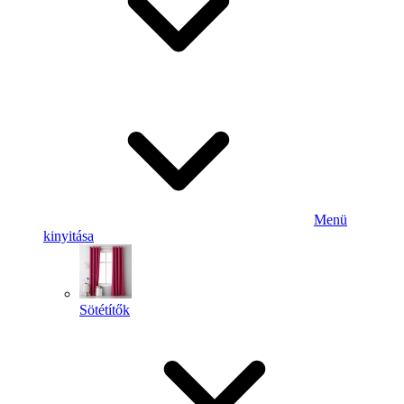
Menü
kinyitása
Sötétítők