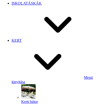
ISKOLATÁSKÁK
KERT
Menü
kinyitása
Kerti bútor