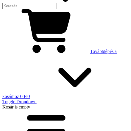
Továbblépés a
kosárhoz
0 Ft
0
Toggle Dropdown
Kosár
is empty