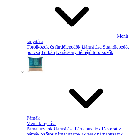
Menü
kinyitása
Törölközők és fürdőlepedők kiárusítása
Strandlepedő,
poncsó
Turbán
Karácsonyi témájú törölközők
Párnák
Menü kinyitása
Párnahuzatok kiárusítása
Párnahuzatok
Dekoratív
párnák
Szőrös párnahuzatok
Gyerek párnahuzatok