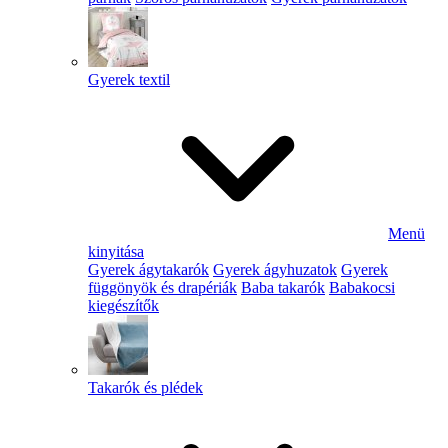
Gyerek textil
Menü
kinyitása
Gyerek ágytakarók
Gyerek ágyhuzatok
Gyerek
függönyök és drapériák
Baba takarók
Babakocsi
kiegészítők
Takarók és plédek