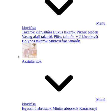
Menü
kinyitása
Takarók kiárusítása
Luxus takarók
Piknik plédek
Vastag akril takarók
Plüss takarók
+ 2 következő
Bolyhos takarók
Mikroszálas takarók
Asztalterítők
Menü
kinyitása
Egyszínű abroszok
Mintás abroszok
Karácsonyi