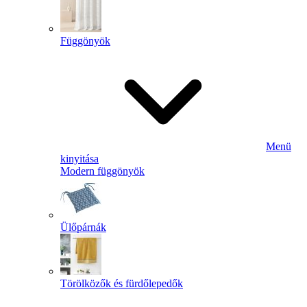
Függönyök
Menü
kinyitása
Modern függönyök
Ülőpárnák
Törölközők és fürdőlepedők