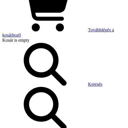
Továbblépés a
kosárhoz
0
Kosár
is empty
Keresés