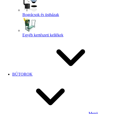
Bográcsok és üstházak
Egyéb kertészeti kellékek
BÚTOROK
Menü