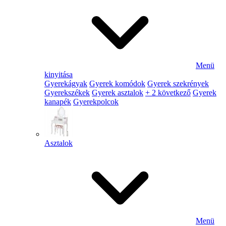
Menü
kinyitása
Gyerekágyak
Gyerek komódok
Gyerek szekrények
Gyerekszékek
Gyerek asztalok
+ 2 következő
Gyerek
kanapék
Gyerekpolcok
Asztalok
Menü