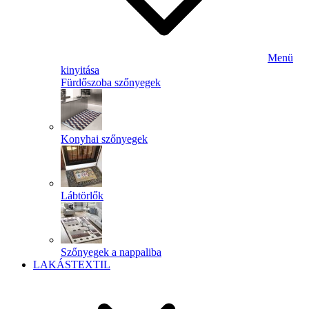
Menü
kinyitása
Fürdőszoba szőnyegek
Konyhai szőnyegek
Lábtörlők
Szőnyegek a nappaliba
LAKÁSTEXTIL