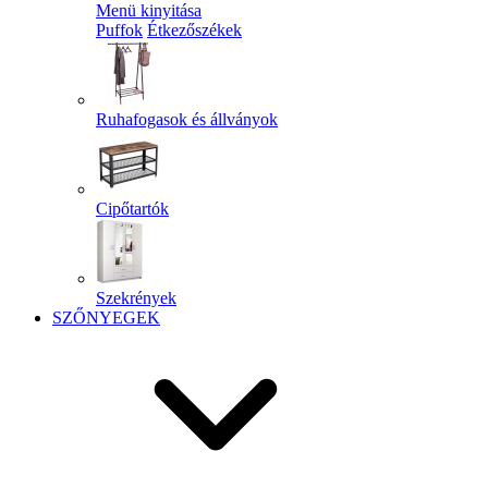
Menü kinyitása
Puffok
Étkezőszékek
Ruhafogasok és állványok
Cipőtartók
Szekrények
SZŐNYEGEK