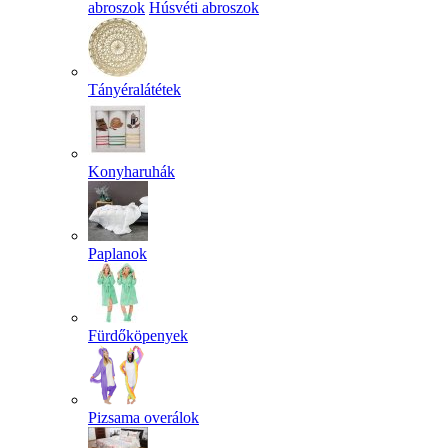
abroszok
Húsvéti abroszok
Tányéralátétek
Konyharuhák
Paplanok
Fürdőköpenyek
Pizsama overálok