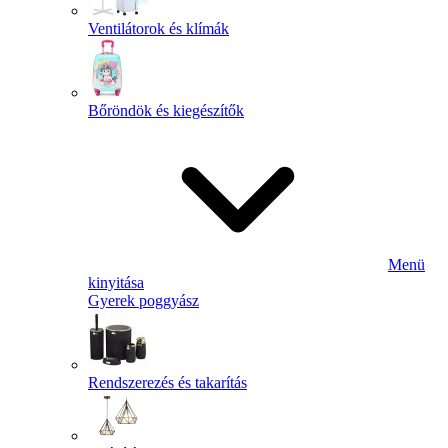
Ventilátorok és klímák
Bőröndök és kiegészítők
Menü
kinyitása
Gyerek poggyász
Rendszerezés és takarítás