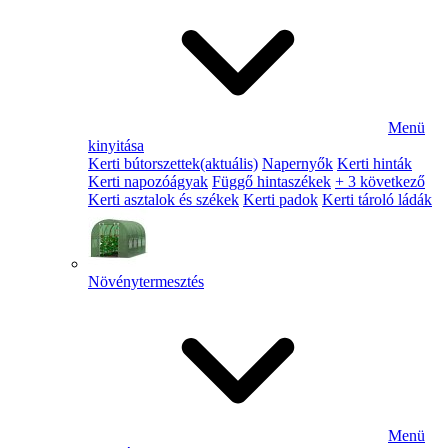
Menü
kinyitása
Kerti bútorszettek
(aktuális)
Napernyők
Kerti hinták
Kerti napozóágyak
Függő hintaszékek
+ 3 következő
Kerti asztalok és székek
Kerti padok
Kerti tároló ládák
Növénytermesztés
Menü