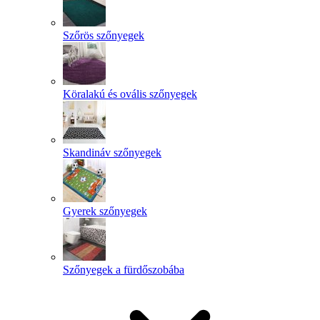
Szőrös szőnyegek
Köralakú és ovális szőnyegek
Skandináv szőnyegek
Gyerek szőnyegek
Szőnyegek a fürdőszobába