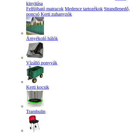
kinyitása
Felfújható matracok
Medence tartozékok
Strandlepedő,
poncsó
Kerti zuhanyzók
Árnyékoló hálók
Vízálló ponyvák
Kerti kocsik
Trambulin