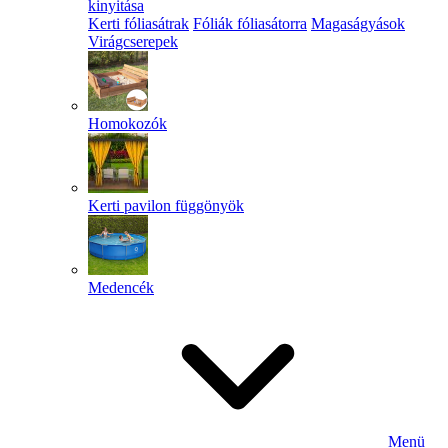
kinyitása
Kerti fóliasátrak
Fóliák fóliasátorra
Magaságyások
Virágcserepek
Homokozók
Kerti pavilon függönyök
Medencék
Menü