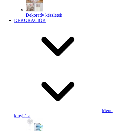
Dekoratív készletek
DEKORÁCIÓK
Menü
kinyitása