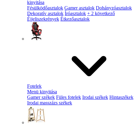
kinyitása
Fésülködőasztalok
Gamer asztalok
Dohányzóasztalok
Dekoratív asztalok
Íróasztalok
+ 2 következő
Éjjeliszekrények
Étkezőasztalok
Fotelek
Menü kinyitása
Gamer székek
Füles fotelek
Irodai székek
Hintaszékek
Irodai masszázs székek