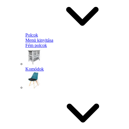
Polcok
Menü kinyitása
Fém polcok
Komódok