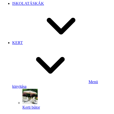
ISKOLATÁSKÁK
KERT
Menü
kinyitása
Kerti bútor