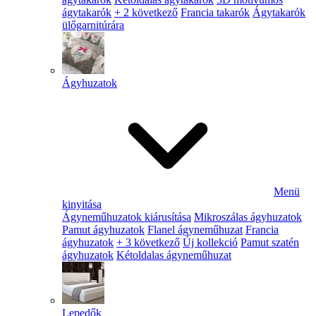
ágytakarók
+ 2 következő
Francia takarók
Ágytakarók
ülőgarnitúrára
Ágyhuzatok
Menü
kinyitása
Ágyneműhuzatok kiárusítása
Mikroszálas ágyhuzatok
Pamut ágyhuzatok
Flanel ágyneműhuzat
Francia
ágyhuzatok
+ 3 következő
Új kollekció
Pamut szatén
ágyhuzatok
Kétoldalas ágyneműhuzat
Lepedők