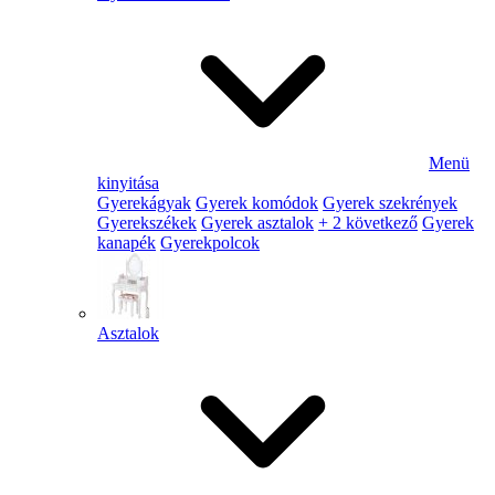
Menü
kinyitása
Gyerekágyak
Gyerek komódok
Gyerek szekrények
Gyerekszékek
Gyerek asztalok
+ 2 következő
Gyerek
kanapék
Gyerekpolcok
Asztalok