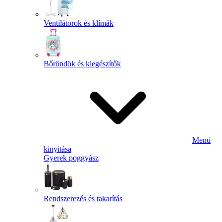
Ventilátorok és klímák
Bőröndök és kiegészítők
Menü
kinyitása
Gyerek poggyász
Rendszerezés és takarítás