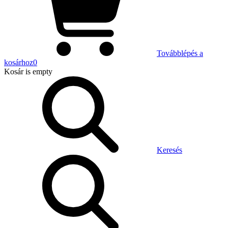
Továbblépés a
kosárhoz
0
Kosár
is empty
Keresés