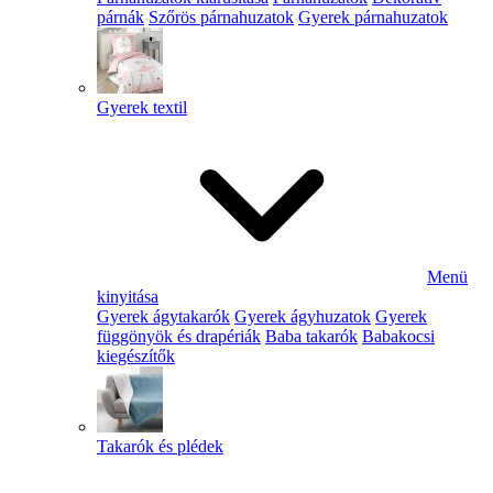
párnák
Szőrös párnahuzatok
Gyerek párnahuzatok
Gyerek textil
Menü
kinyitása
Gyerek ágytakarók
Gyerek ágyhuzatok
Gyerek
függönyök és drapériák
Baba takarók
Babakocsi
kiegészítők
Takarók és plédek