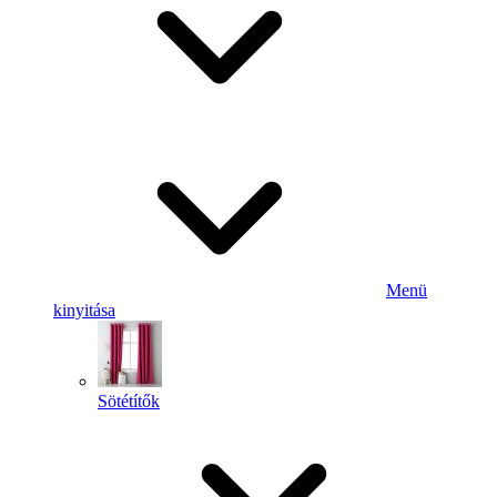
Menü
kinyitása
Sötétítők