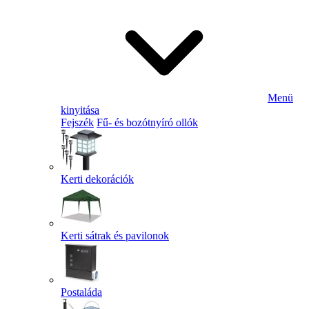
Menü
kinyitása
Fejszék
Fű- és bozótnyíró ollók
Kerti dekorációk
Kerti sátrak és pavilonok
Postaláda