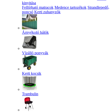
kinyitása
Felfújható matracok
Medence tartozékok
Strandlepedő,
poncsó
Kerti zuhanyzók
Árnyékoló hálók
Vízálló ponyvák
Kerti kocsik
Trambulin