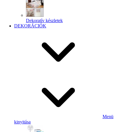
Dekoratív készletek
DEKORÁCIÓK
Menü
kinyitása