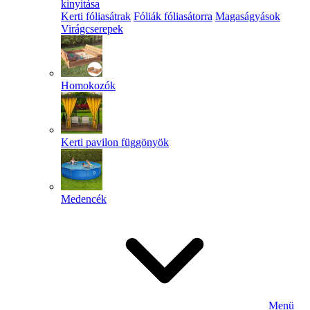
kinyitása
Kerti fóliasátrak
Fóliák fóliasátorra
Magaságyások
Virágcserepek
Homokozók
Kerti pavilon függönyök
Medencék
Menü