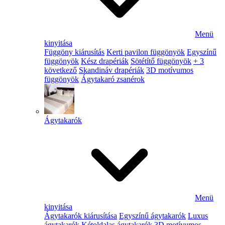
Menü
kinyitása
Függöny kiárusítás
Kerti pavilon függönyök
Egyszínű
függönyök
Kész drapériák
Sötétítő függönyök
+ 3
következő
Skandináv drapériák
3D motívumos
függönyök
Ágytakaró zsanérok
Ágytakarók
Menü
kinyitása
Ágytakarók kiárusítása
Egyszínű ágytakarók
Luxus
ágytakarók
Kétoldalas ágytakarók
3D motívumos