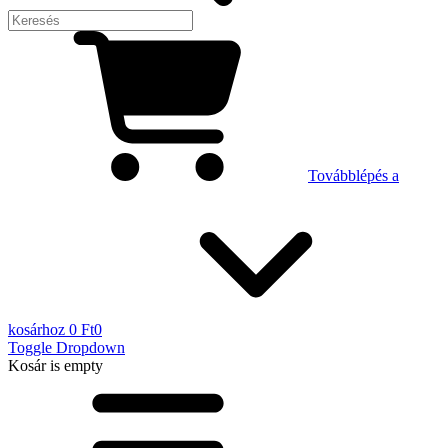
Továbblépés a
kosárhoz
0 Ft
0
Toggle Dropdown
Kosár
is empty