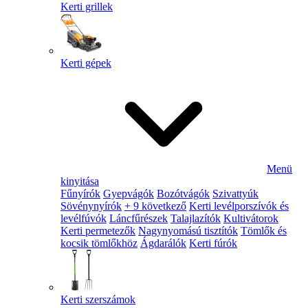
Kerti grillek
Kerti gépek
Menü
kinyitása
Fűnyírók
Gyepvágók
Bozótvágók
Szivattyúk
Sövénynyírók
+ 9 következő
Kerti levélporszívók és
levélfúvók
Láncfűrészek
Talajlazítók
Kultivátorok
Kerti permetezők
Nagynyomású tisztítók
Tömlők és
kocsik tömlőkhöz
Ágdarálók
Kerti fúrók
Kerti szerszámok