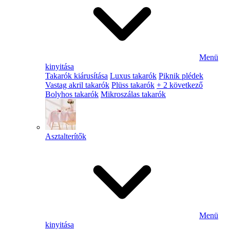
Menü
kinyitása
Takarók kiárusítása
Luxus takarók
Piknik plédek
Vastag akril takarók
Plüss takarók
+ 2 következő
Bolyhos takarók
Mikroszálas takarók
Asztalterítők
Menü
kinyitása