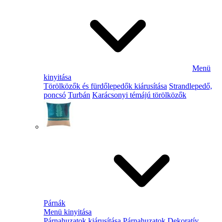
Menü
kinyitása
Törölközők és fürdőlepedők kiárusítása
Strandlepedő,
poncsó
Turbán
Karácsonyi témájú törölközők
Párnák
Menü kinyitása
Párnahuzatok kiárusítása
Párnahuzatok
Dekoratív