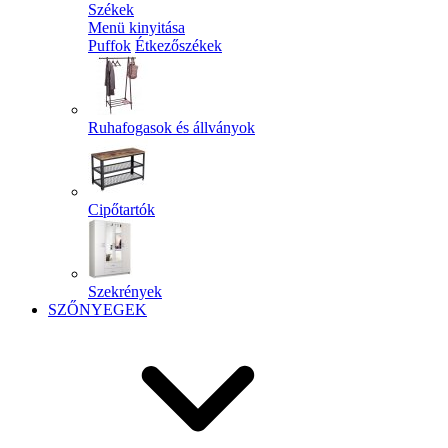
Székek
Menü kinyitása
Puffok
Étkezőszékek
Ruhafogasok és állványok
Cipőtartók
Szekrények
SZŐNYEGEK