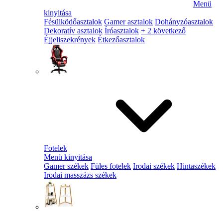
Menü
kinyitása
Fésülködőasztalok
Gamer asztalok
Dohányzóasztalok
Dekoratív asztalok
Íróasztalok
+ 2 következő
Éjjeliszekrények
Étkezőasztalok
Fotelek
Menü kinyitása
Gamer székek
Füles fotelek
Irodai székek
Hintaszékek
Irodai masszázs székek