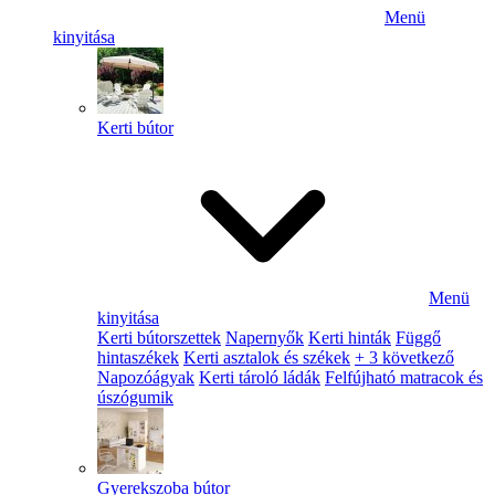
Menü
kinyitása
Kerti bútor
Menü
kinyitása
Kerti bútorszettek
Napernyők
Kerti hinták
Függő
hintaszékek
Kerti asztalok és székek
+ 3 következő
Napozóágyak
Kerti tároló ládák
Felfújható matracok és
úszógumik
Gyerekszoba bútor