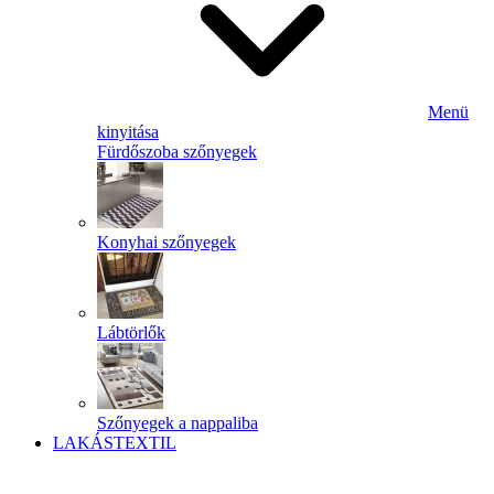
Menü
kinyitása
Fürdőszoba szőnyegek
Konyhai szőnyegek
Lábtörlők
Szőnyegek a nappaliba
LAKÁSTEXTIL