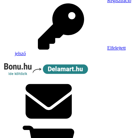
Regisztráció
Elfelejtett
jelszó