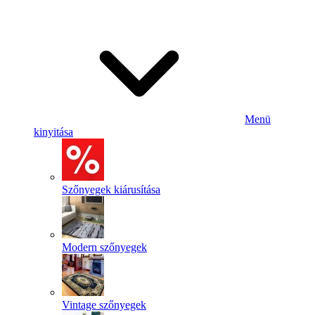
Menü
kinyitása
Szőnyegek kiárusítása
Modern szőnyegek
Vintage szőnyegek