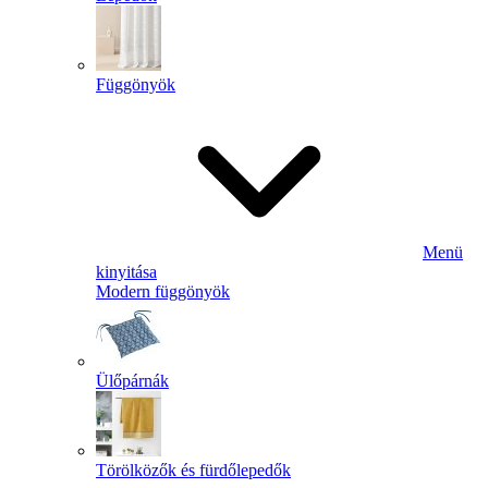
Függönyök
Menü
kinyitása
Modern függönyök
Ülőpárnák
Törölközők és fürdőlepedők