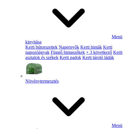
Menü
kinyitása
Kerti bútorszettek
Napernyők
Kerti hinták
Kerti
napozóágyak
Függő hintaszékek
+ 3 következő
Kerti
asztalok és székek
Kerti padok
Kerti tároló ládák
Növénytermesztés
Menü