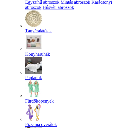
Egyszínű abroszok
Mintás abroszok
Karácsonyi
abroszok
Húsvéti abroszok
Tányéralátétek
Konyharuhák
Paplanok
Fürdőköpenyek
Pizsama overálok