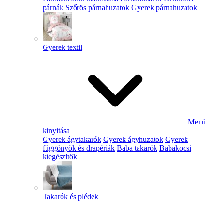
párnák
Szőrös párnahuzatok
Gyerek párnahuzatok
Gyerek textil
Menü
kinyitása
Gyerek ágytakarók
Gyerek ágyhuzatok
Gyerek
függönyök és drapériák
Baba takarók
Babakocsi
kiegészítők
Takarók és plédek