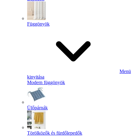
Függönyök
Menü
kinyitása
Modern függönyök
Ülőpárnák
Törölközők és fürdőlepedők