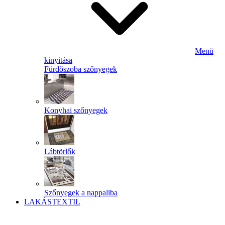
Menü
kinyitása
Fürdőszoba szőnyegek
Konyhai szőnyegek
Lábtörlők
Szőnyegek a nappaliba
LAKÁSTEXTIL