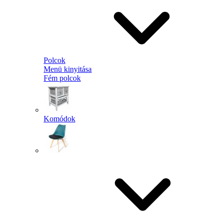
Polcok
Menü kinyitása
Fém polcok
Komódok