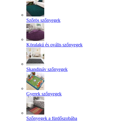
Szőrös szőnyegek
Köralakú és ovális szőnyegek
Skandináv szőnyegek
Gyerek szőnyegek
Szőnyegek a fürdőszobába