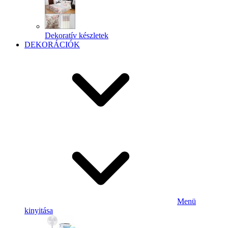
Dekoratív készletek
DEKORÁCIÓK
Menü
kinyitása