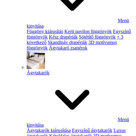
Menü
kinyitása
Függöny kiárusítás
Kerti pavilon függönyök
Egyszínű
függönyök
Kész drapériák
Sötétítő függönyök
+ 3
következő
Skandináv drapériák
3D motívumos
függönyök
Ágytakaró zsanérok
Ágytakarók
Menü
kinyitása
Ágytakarók kiárusítása
Egyszínű ágytakarók
Luxus
ágytakarók
Kétoldalas ágytakarók
3D motívumos