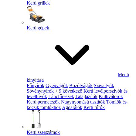
Kerti grillek
Kerti gépek
Menü
kinyitása
Fűnyírók
Gyepvágók
Bozótvágók
Szivattyúk
Sövénynyírók
+ 9 következő
Kerti levélporszívók és
levélfúvók
Láncfűrészek
Talajlazítók
Kultivátorok
Kerti permetezők
Nagynyomású tisztítók
Tömlők és
kocsik tömlőkhöz
Ágdarálók
Kerti fúrók
Kerti szerszámok