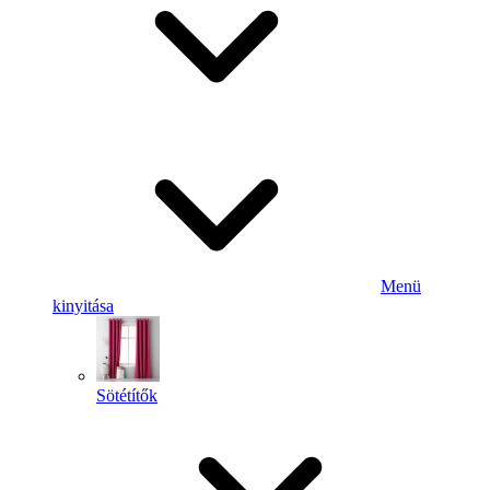
Menü
kinyitása
Sötétítők