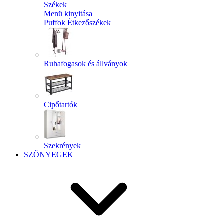
Székek
Menü kinyitása
Puffok
Étkezőszékek
Ruhafogasok és állványok
Cipőtartók
Szekrények
SZŐNYEGEK