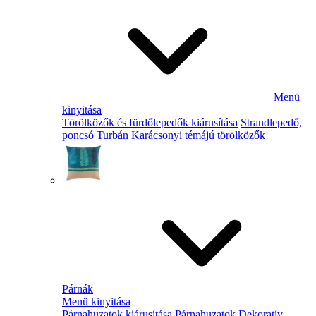
Menü
kinyitása
Törölközők és fürdőlepedők kiárusítása
Strandlepedő,
poncsó
Turbán
Karácsonyi témájú törölközők
Párnák
Menü kinyitása
Párnahuzatok kiárusítása
Párnahuzatok
Dekoratív