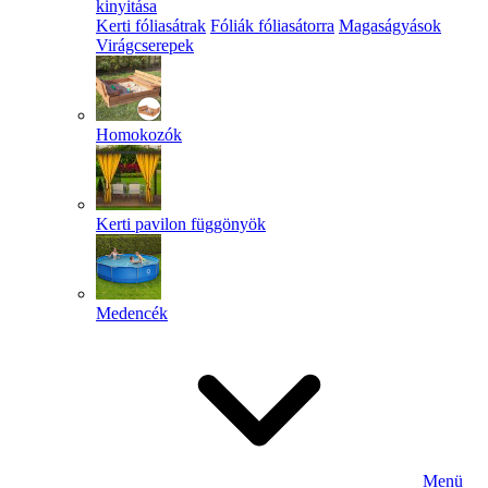
kinyitása
Kerti fóliasátrak
Fóliák fóliasátorra
Magaságyások
Virágcserepek
Homokozók
Kerti pavilon függönyök
Medencék
Menü