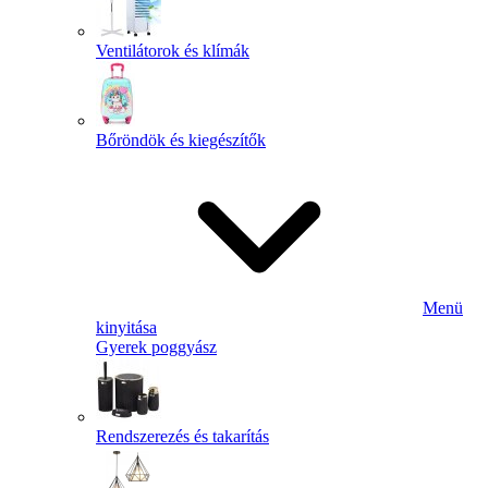
Ventilátorok és klímák
Bőröndök és kiegészítők
Menü
kinyitása
Gyerek poggyász
Rendszerezés és takarítás