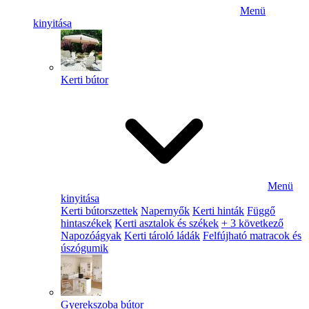
Menü
kinyitása
Kerti bútor
Menü
kinyitása
Kerti bútorszettek
Napernyők
Kerti hinták
Függő
hintaszékek
Kerti asztalok és székek
+ 3 következő
Napozóágyak
Kerti tároló ládák
Felfújható matracok és
úszógumik
Gyerekszoba bútor