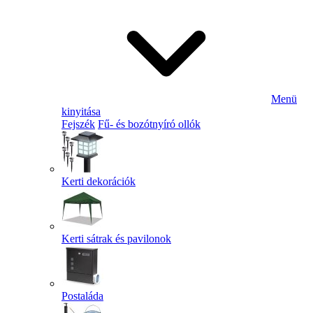
Menü
kinyitása
Fejszék
Fű- és bozótnyíró ollók
Kerti dekorációk
Kerti sátrak és pavilonok
Postaláda