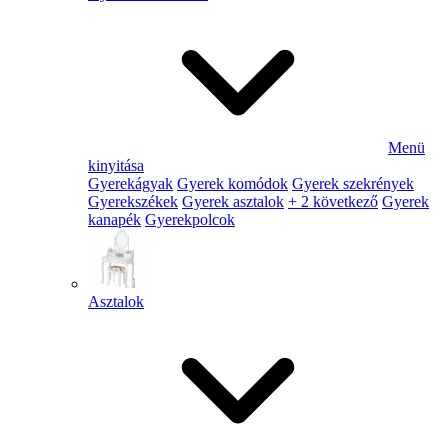
Menü
kinyitása
Gyerekágyak
Gyerek komódok
Gyerek szekrények
Gyerekszékek
Gyerek asztalok
+ 2 következő
Gyerek
kanapék
Gyerekpolcok
Asztalok