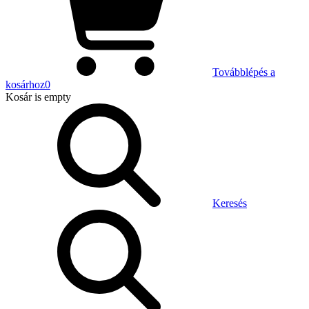
Továbblépés a
kosárhoz
0
Kosár
is empty
Keresés