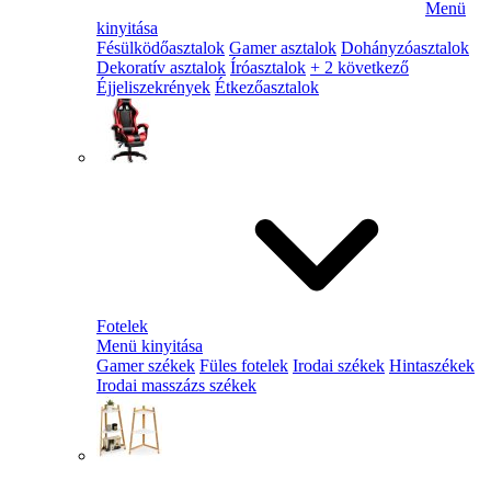
Menü
kinyitása
Fésülködőasztalok
Gamer asztalok
Dohányzóasztalok
Dekoratív asztalok
Íróasztalok
+ 2 következő
Éjjeliszekrények
Étkezőasztalok
Fotelek
Menü kinyitása
Gamer székek
Füles fotelek
Irodai székek
Hintaszékek
Irodai masszázs székek