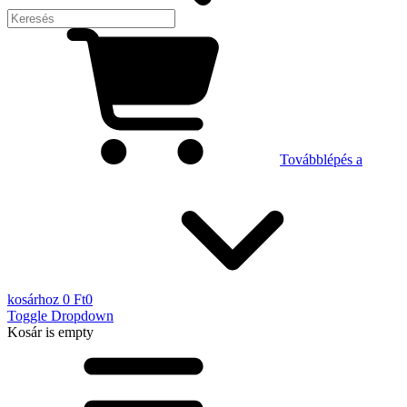
Továbblépés a
kosárhoz
0 Ft
0
Toggle Dropdown
Kosár
is empty