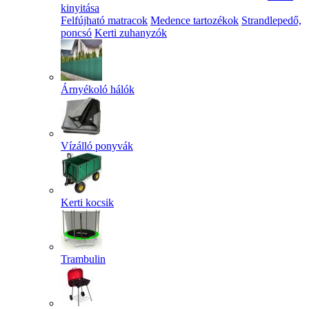
kinyitása
Felfújható matracok
Medence tartozékok
Strandlepedő,
poncsó
Kerti zuhanyzók
Árnyékoló hálók
Vízálló ponyvák
Kerti kocsik
Trambulin