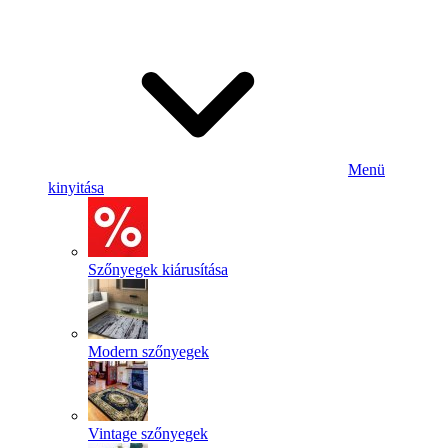
Menü
kinyitása
Szőnyegek kiárusítása
Modern szőnyegek
Vintage szőnyegek