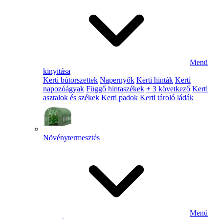
Menü
kinyitása
Kerti bútorszettek
Napernyők
Kerti hinták
Kerti
napozóágyak
Függő hintaszékek
+ 3 következő
Kerti
asztalok és székek
Kerti padok
Kerti tároló ládák
Növénytermesztés
Menü