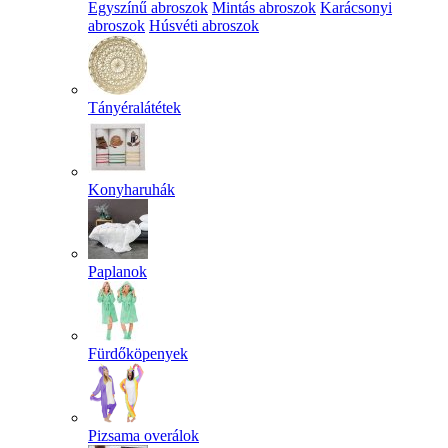
Egyszínű abroszok
Mintás abroszok
Karácsonyi
abroszok
Húsvéti abroszok
Tányéralátétek
Konyharuhák
Paplanok
Fürdőköpenyek
Pizsama overálok