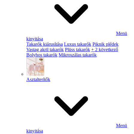
Menü
kinyitása
Takarók kiárusítása
Luxus takarók
Piknik plédek
Vastag akril takarók
Plüss takarók
+ 2 következő
Bolyhos takarók
Mikroszálas takarók
Asztalterítők
Menü
kinyitása