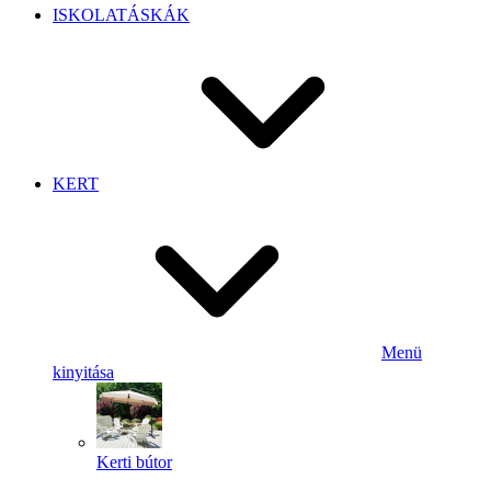
ISKOLATÁSKÁK
KERT
Menü
kinyitása
Kerti bútor