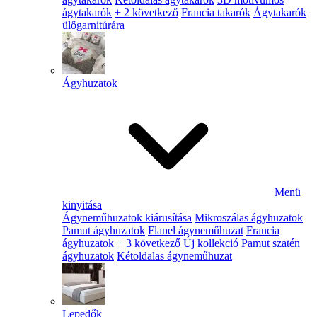
ágytakarók
+ 2 következő
Francia takarók
Ágytakarók
ülőgarnitúrára
Ágyhuzatok
Menü
kinyitása
Ágyneműhuzatok kiárusítása
Mikroszálas ágyhuzatok
Pamut ágyhuzatok
Flanel ágyneműhuzat
Francia
ágyhuzatok
+ 3 következő
Új kollekció
Pamut szatén
ágyhuzatok
Kétoldalas ágyneműhuzat
Lepedők