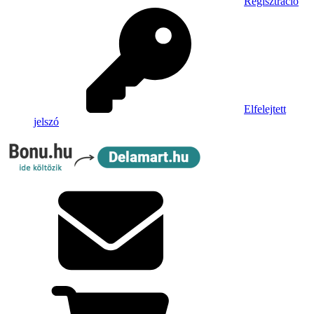
Regisztráció
Elfelejtett
jelszó