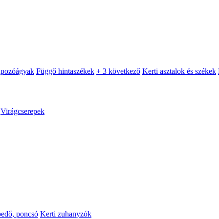
apozóágyak
Függő hintaszékek
+ 3 következő
Kerti asztalok és székek
Virágcserepek
pedő, poncsó
Kerti zuhanyzók