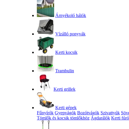
Árnyékoló hálók
Vízálló ponyvák
Kerti kocsik
Trambulin
Kerti grillek
Kerti gépek
Fűnyírók
Gyepvágók
Bozótvágók
Szivattyúk
Söv
Tömlők és kocsik tömlőkhöz
Ágdarálók
Kerti fúr