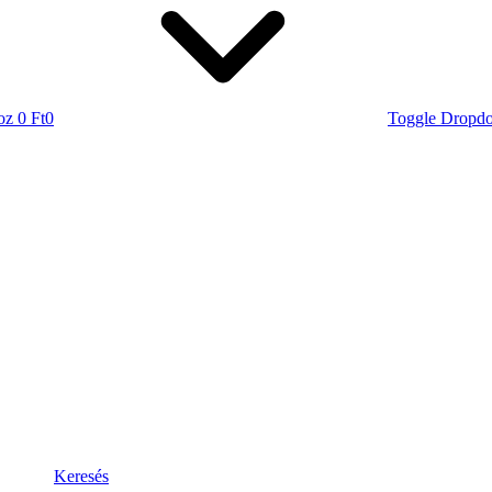
oz
0 Ft
0
Toggle Dropd
Keresés