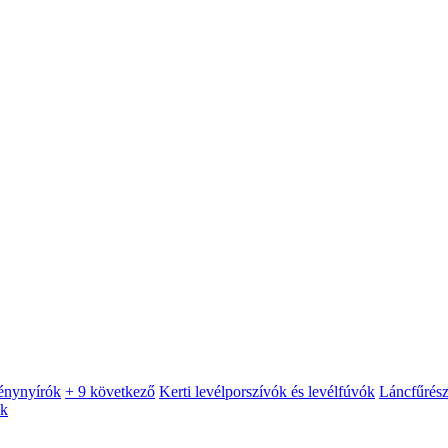
énynyírók
+ 9 következő
Kerti levélporszívók és levélfúvók
Láncfűrés
ók