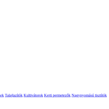
zek
Talajlazítók
Kultivátorok
Kerti permetezők
Nagynyomású tisztítók