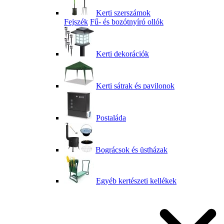
Kerti szerszámok
Fejszék
Fű- és bozótnyíró ollók
Kerti dekorációk
Kerti sátrak és pavilonok
Postaláda
Bográcsok és üstházak
Egyéb kertészeti kellékek