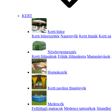
KERT
Kerti bútor
Kerti bútorszettek
Napernyők
Kerti hinták
Kerti n
Növénytermesztés
Kerti fóliasátrak
Fóliák fóliasátorra
Magaságyások
Homokozók
Kerti pavilon függönyök
Medencék
Felfújható matracok
Medence tartozékok
Strandle