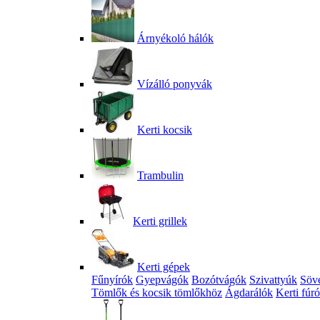
Árnyékoló hálók
Vízálló ponyvák
Kerti kocsik
Trambulin
Kerti grillek
Kerti gépek
Fűnyírók
Gyepvágók
Bozótvágók
Szivattyúk
Söv
Tömlők és kocsik tömlőkhöz
Ágdarálók
Kerti fúr