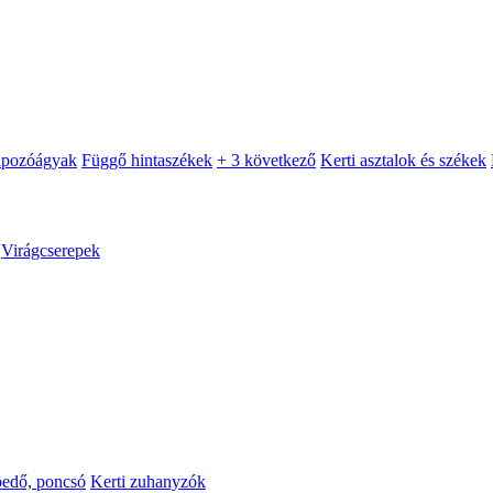
apozóágyak
Függő hintaszékek
+ 3 következő
Kerti asztalok és székek
Virágcserepek
pedő, poncsó
Kerti zuhanyzók