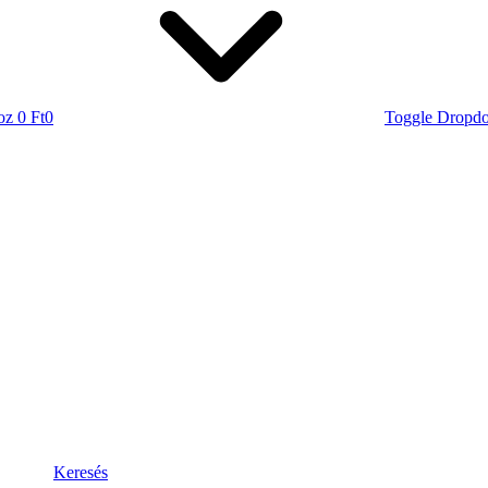
oz
0 Ft
0
Toggle Dropd
Keresés