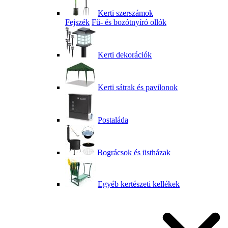
Kerti szerszámok
Fejszék
Fű- és bozótnyíró ollók
Kerti dekorációk
Kerti sátrak és pavilonok
Postaláda
Bográcsok és üstházak
Egyéb kertészeti kellékek