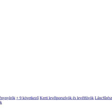
énynyírók
+ 9 következő
Kerti levélporszívók és levélfúvók
Láncfűrés
ók