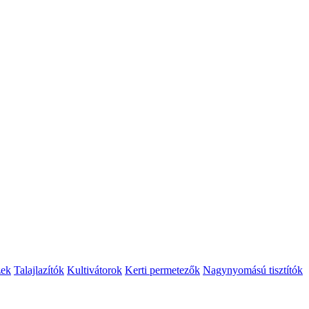
zek
Talajlazítók
Kultivátorok
Kerti permetezők
Nagynyomású tisztítók