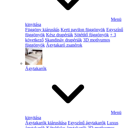
Menü
kinyitása
Függöny kiárusítás
Kerti pavilon függönyök
Egyszínű
függönyök
Kész drapériák
Sötétítő függönyök
+ 3
következő
Skandináv drapériák
3D motívumos
függönyök
Ágytakaró zsanérok
Ágytakarók
Menü
kinyitása
Ágytakarók kiárusítása
Egyszínű ágytakarók
Luxus
ágytakarók
Kétoldalas ágytakarók
3D motívumos