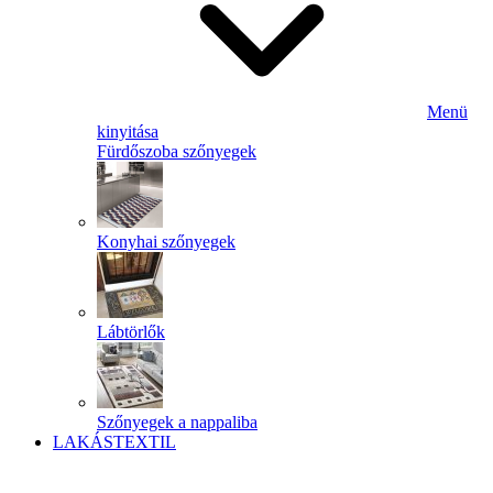
Menü
kinyitása
Fürdőszoba szőnyegek
Konyhai szőnyegek
Lábtörlők
Szőnyegek a nappaliba
LAKÁSTEXTIL