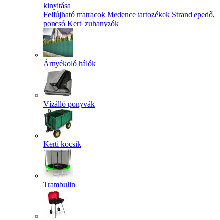
kinyitása
Felfújható matracok
Medence tartozékok
Strandlepedő,
poncsó
Kerti zuhanyzók
Árnyékoló hálók
Vízálló ponyvák
Kerti kocsik
Trambulin