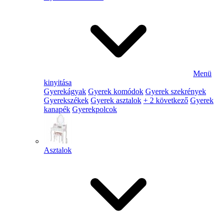
Menü
kinyitása
Gyerekágyak
Gyerek komódok
Gyerek szekrények
Gyerekszékek
Gyerek asztalok
+ 2 következő
Gyerek
kanapék
Gyerekpolcok
Asztalok