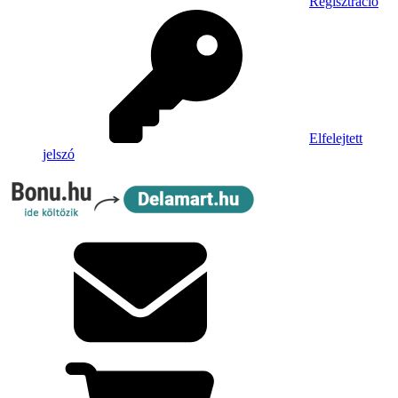
Regisztráció
Elfelejtett
jelszó