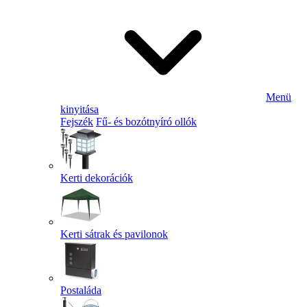
Menü
kinyitása
Fejszék
Fű- és bozótnyíró ollók
Kerti dekorációk
Kerti sátrak és pavilonok
Postaláda