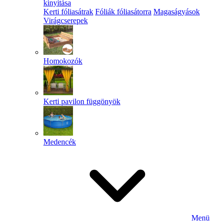
kinyitása
Kerti fóliasátrak
Fóliák fóliasátorra
Magaságyások
Virágcserepek
Homokozók
Kerti pavilon függönyök
Medencék
Menü