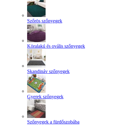
Szőrös szőnyegek
Köralakú és ovális szőnyegek
Skandináv szőnyegek
Gyerek szőnyegek
Szőnyegek a fürdőszobába