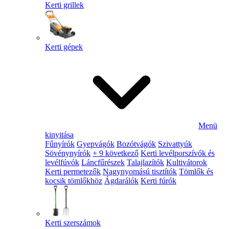
Kerti grillek
Kerti gépek
Menü
kinyitása
Fűnyírók
Gyepvágók
Bozótvágók
Szivattyúk
Sövénynyírók
+ 9 következő
Kerti levélporszívók és
levélfúvók
Láncfűrészek
Talajlazítók
Kultivátorok
Kerti permetezők
Nagynyomású tisztítók
Tömlők és
kocsik tömlőkhöz
Ágdarálók
Kerti fúrók
Kerti szerszámok