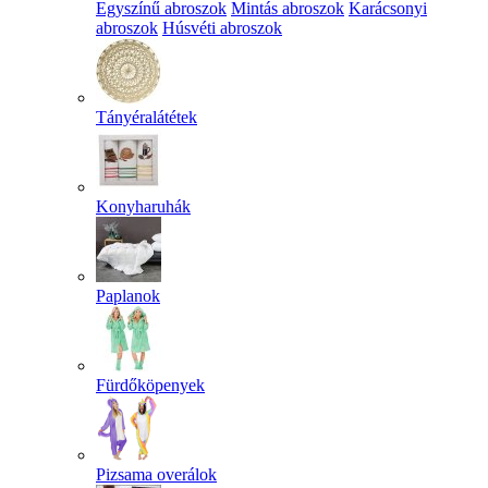
Egyszínű abroszok
Mintás abroszok
Karácsonyi
abroszok
Húsvéti abroszok
Tányéralátétek
Konyharuhák
Paplanok
Fürdőköpenyek
Pizsama overálok