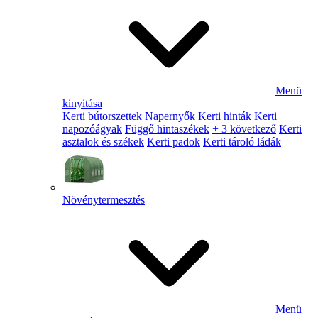
Menü
kinyitása
Kerti bútorszettek
Napernyők
Kerti hinták
Kerti
napozóágyak
Függő hintaszékek
+ 3 következő
Kerti
asztalok és székek
Kerti padok
Kerti tároló ládák
Növénytermesztés
Menü