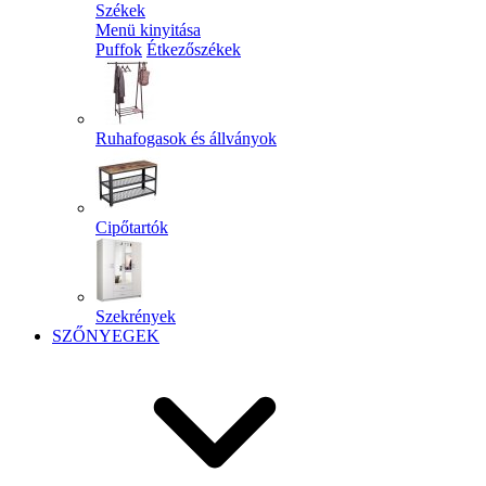
Székek
Menü kinyitása
Puffok
Étkezőszékek
Ruhafogasok és állványok
Cipőtartók
Szekrények
SZŐNYEGEK