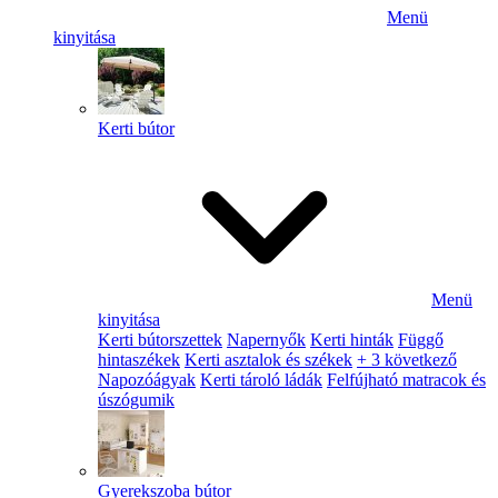
Menü
kinyitása
Kerti bútor
Menü
kinyitása
Kerti bútorszettek
Napernyők
Kerti hinták
Függő
hintaszékek
Kerti asztalok és székek
+ 3 következő
Napozóágyak
Kerti tároló ládák
Felfújható matracok és
úszógumik
Gyerekszoba bútor