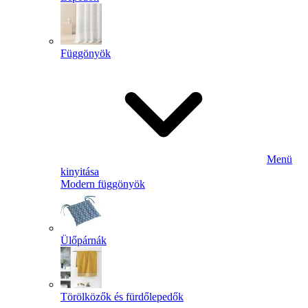
Függönyök
Menü
kinyitása
Modern függönyök
Ülőpárnák
Törölközők és fürdőlepedők