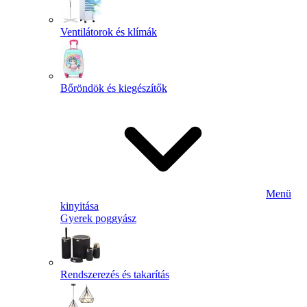
Ventilátorok és klímák
Bőröndök és kiegészítők
Menü
kinyitása
Gyerek poggyász
Rendszerezés és takarítás