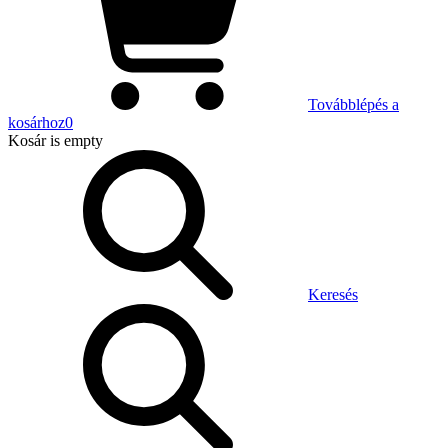
Továbblépés a
kosárhoz
0
Kosár
is empty
Keresés