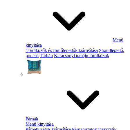
Menü
kinyitása
Törölközők és fürdőlepedők kiárusítása
Strandlepedő,
poncsó
Turbán
Karácsonyi témájú törölközők
Párnák
Menü kinyitása
Párnahuzatok kiárusítása
Párnahuzatok
Dekoratív