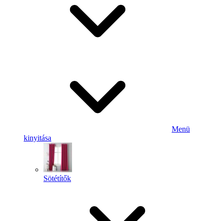
Menü
kinyitása
Sötétítők