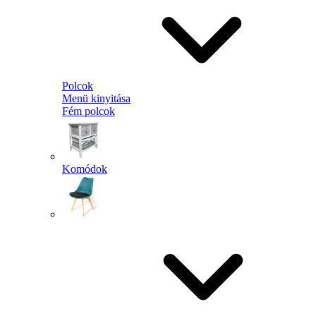
Polcok
Menü kinyitása
Fém polcok
Komódok