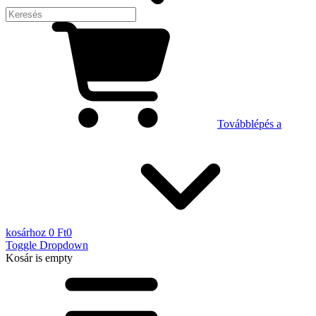
Továbblépés a
kosárhoz
0 Ft
0
Toggle Dropdown
Kosár
is empty