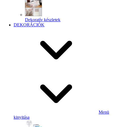
Dekoratív készletek
DEKORÁCIÓK
Menü
kinyitása