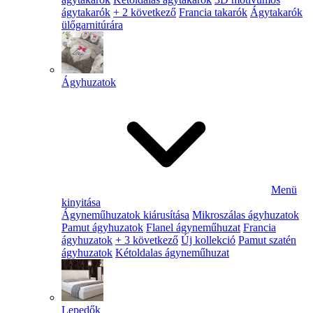
ágytakarók
+ 2 következő
Francia takarók
Ágytakarók
ülőgarnitúrára
Ágyhuzatok
Menü
kinyitása
Ágyneműhuzatok kiárusítása
Mikroszálas ágyhuzatok
Pamut ágyhuzatok
Flanel ágyneműhuzat
Francia
ágyhuzatok
+ 3 következő
Új kollekció
Pamut szatén
ágyhuzatok
Kétoldalas ágyneműhuzat
Lepedők