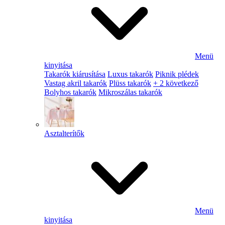
Menü
kinyitása
Takarók kiárusítása
Luxus takarók
Piknik plédek
Vastag akril takarók
Plüss takarók
+ 2 következő
Bolyhos takarók
Mikroszálas takarók
Asztalterítők
Menü
kinyitása