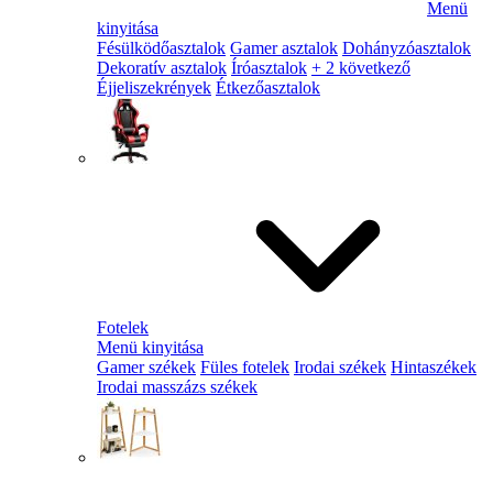
Menü
kinyitása
Fésülködőasztalok
Gamer asztalok
Dohányzóasztalok
Dekoratív asztalok
Íróasztalok
+ 2 következő
Éjjeliszekrények
Étkezőasztalok
Fotelek
Menü kinyitása
Gamer székek
Füles fotelek
Irodai székek
Hintaszékek
Irodai masszázs székek