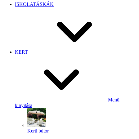
ISKOLATÁSKÁK
KERT
Menü
kinyitása
Kerti bútor