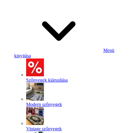
Menü
kinyitása
Szőnyegek kiárusítása
Modern szőnyegek
Vintage szőnyegek