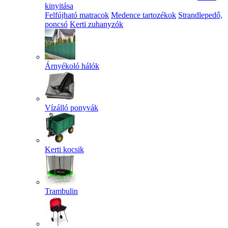
kinyitása
Felfújható matracok
Medence tartozékok
Strandlepedő,
poncsó
Kerti zuhanyzók
Árnyékoló hálók
Vízálló ponyvák
Kerti kocsik
Trambulin