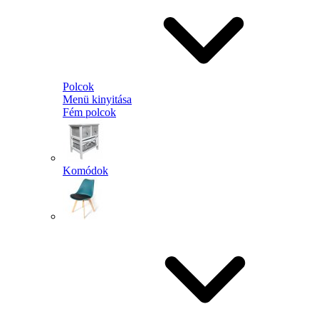
Polcok
Menü kinyitása
Fém polcok
Komódok