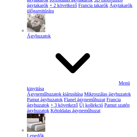
ágytakarók
+ 2 következő
Francia takarók
Ágytakarók
ülőgarnitúrára
Ágyhuzatok
Menü
kinyitása
Ágyneműhuzatok kiárusítása
Mikroszálas ágyhuzatok
Pamut ágyhuzatok
Flanel ágyneműhuzat
Francia
ágyhuzatok
+ 3 következő
Új kollekció
Pamut szatén
ágyhuzatok
Kétoldalas ágyneműhuzat
Lepedők