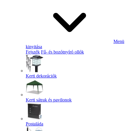
Menü
kinyitása
Fejszék
Fű- és bozótnyíró ollók
Kerti dekorációk
Kerti sátrak és pavilonok
Postaláda