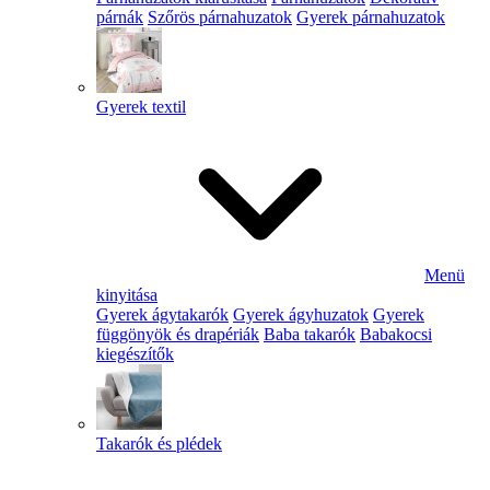
párnák
Szőrös párnahuzatok
Gyerek párnahuzatok
Gyerek textil
Menü
kinyitása
Gyerek ágytakarók
Gyerek ágyhuzatok
Gyerek
függönyök és drapériák
Baba takarók
Babakocsi
kiegészítők
Takarók és plédek