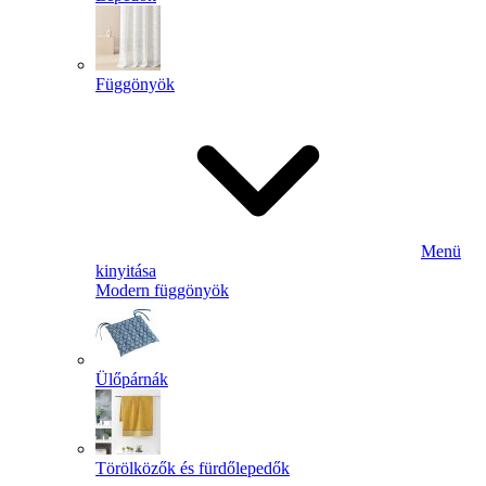
Függönyök
Menü
kinyitása
Modern függönyök
Ülőpárnák
Törölközők és fürdőlepedők