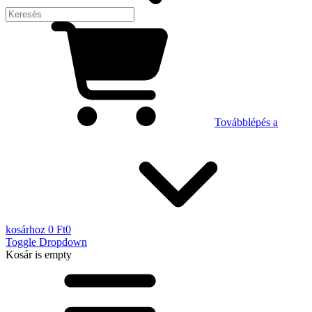
Továbblépés a
kosárhoz
0 Ft
0
Toggle Dropdown
Kosár
is empty