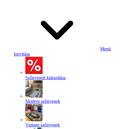
Menü
kinyitása
Szőnyegek kiárusítása
Modern szőnyegek
Vintage szőnyegek