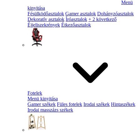
Menü
kinyitása
Fésülködőasztalok
Gamer asztalok
Dohányzóasztalok
Dekoratív asztalok
Íróasztalok
+ 2 következő
Éjjeliszekrények
Étkezőasztalok
Fotelek
Menü kinyitása
Gamer székek
Füles fotelek
Irodai székek
Hintaszékek
Irodai masszázs székek