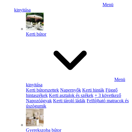
Menü
kinyitása
Kerti bútor
Menü
kinyitása
Kerti bútorszettek
Napernyők
Kerti hinták
Függő
hintaszékek
Kerti asztalok és székek
+ 3 következő
Napozóágyak
Kerti tároló ládák
Felfújható matracok és
úszógumik
Gyerekszoba bútor