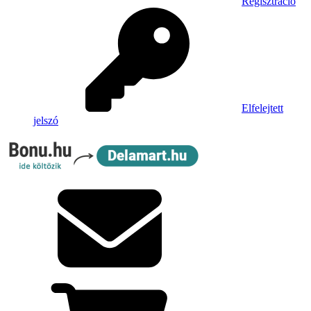
Regisztráció
Elfelejtett
jelszó