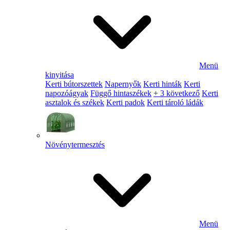
Menü
kinyitása
Kerti bútorszettek
Napernyők
Kerti hinták
Kerti
napozóágyak
Függő hintaszékek
+ 3 következő
Kerti
asztalok és székek
Kerti padok
Kerti tároló ládák
Növénytermesztés
Menü