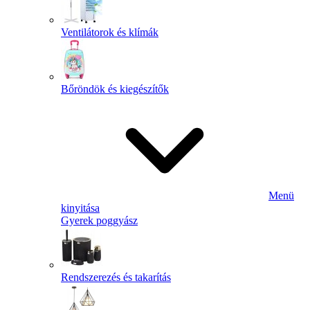
Ventilátorok és klímák
Bőröndök és kiegészítők
Menü
kinyitása
Gyerek poggyász
Rendszerezés és takarítás