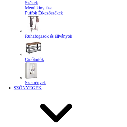
Székek
Menü kinyitása
Puffok
Étkezőszékek
Ruhafogasok és állványok
Cipőtartók
Szekrények
SZŐNYEGEK