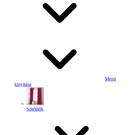
Menü
kinyitása
Sötétítők