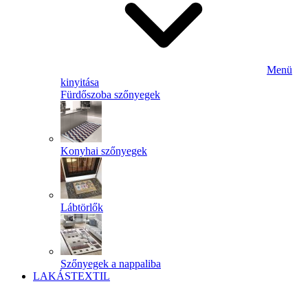
Menü
kinyitása
Fürdőszoba szőnyegek
Konyhai szőnyegek
Lábtörlők
Szőnyegek a nappaliba
LAKÁSTEXTIL