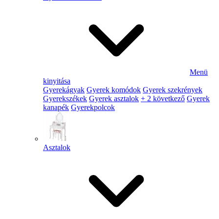
Menü
kinyitása
Gyerekágyak
Gyerek komódok
Gyerek szekrények
Gyerekszékek
Gyerek asztalok
+ 2 következő
Gyerek
kanapék
Gyerekpolcok
Asztalok