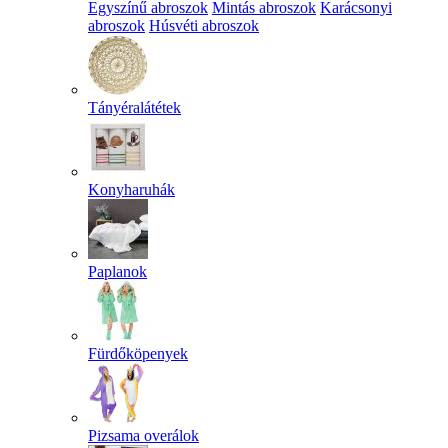
Egyszínű abroszok
Mintás abroszok
Karácsonyi
abroszok
Húsvéti abroszok
Tányéralátétek
Konyharuhák
Paplanok
Fürdőköpenyek
Pizsama overálok