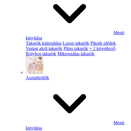
Menü
kinyitása
Takarók kiárusítása
Luxus takarók
Piknik plédek
Vastag akril takarók
Plüss takarók
+ 2 következő
Bolyhos takarók
Mikroszálas takarók
Asztalterítők
Menü
kinyitása