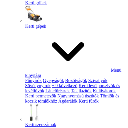
Kerti grillek
Kerti gépek
Menü
kinyitása
Fűnyírók
Gyepvágók
Bozótvágók
Szivattyúk
Sövénynyírók
+ 9 következő
Kerti levélporszívók és
levélfúvók
Láncfűrészek
Talajlazítók
Kultivátorok
Kerti permetezők
Nagynyomású tisztítók
Tömlők és
kocsik tömlőkhöz
Ágdarálók
Kerti fúrók
Kerti szerszámok