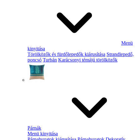
Menü
kinyitása
Törölközők és fürdőlepedők kiárusítása
Strandlepedő,
poncsó
Turbán
Karácsonyi témájú törölközők
Párnák
Menü kinyitása
Párnahuzatok kiárusítása
Párnahuzatok
Dekoratív