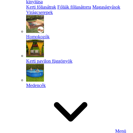
kinyitása
Kerti fóliasátrak
Fóliák fóliasátorra
Magaságyások
Virágcserepek
Homokozók
Kerti pavilon függönyök
Medencék
Menü