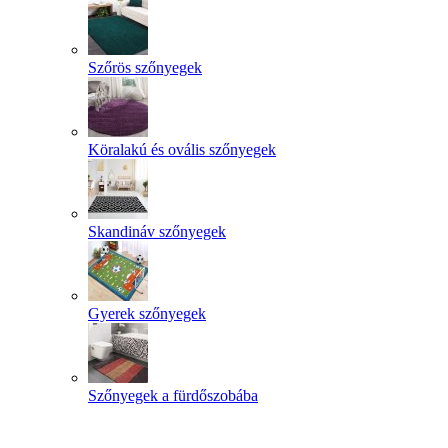
Szőrös szőnyegek
Köralakú és ovális szőnyegek
Skandináv szőnyegek
Gyerek szőnyegek
Szőnyegek a fürdőszobába