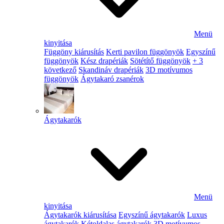
Menü
kinyitása
Függöny kiárusítás
Kerti pavilon függönyök
Egyszínű
függönyök
Kész drapériák
Sötétítő függönyök
+ 3
következő
Skandináv drapériák
3D motívumos
függönyök
Ágytakaró zsanérok
Ágytakarók
Menü
kinyitása
Ágytakarók kiárusítása
Egyszínű ágytakarók
Luxus
ágytakarók
Kétoldalas ágytakarók
3D motívumos