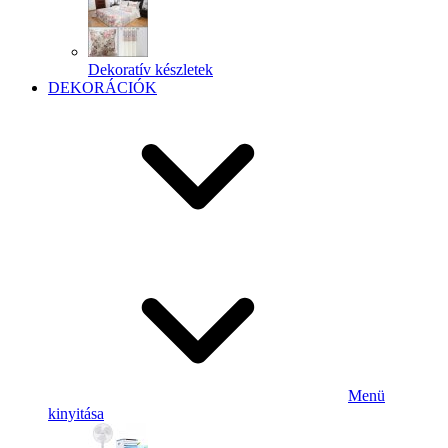
Dekoratív készletek
DEKORÁCIÓK
Menü
kinyitása