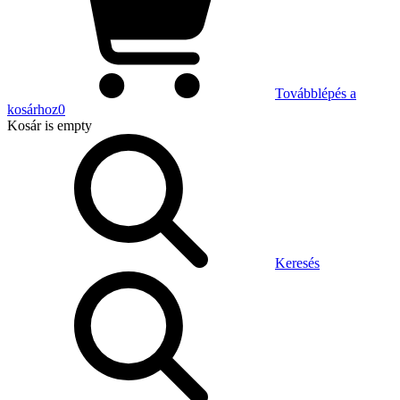
Továbblépés a
kosárhoz
0
Kosár
is empty
Keresés