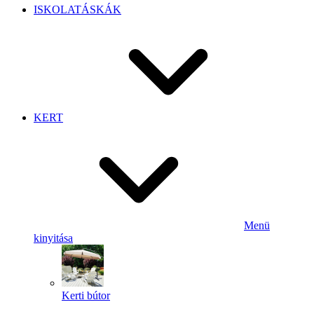
ISKOLATÁSKÁK
KERT
Menü
kinyitása
Kerti bútor