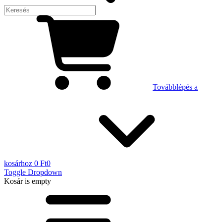
Továbblépés a
kosárhoz
0 Ft
0
Toggle Dropdown
Kosár
is empty