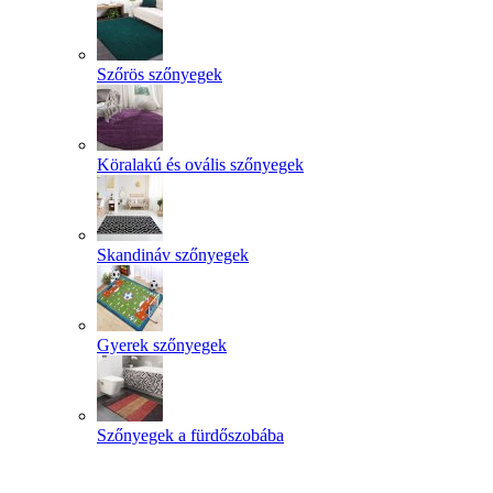
Szőrös szőnyegek
Köralakú és ovális szőnyegek
Skandináv szőnyegek
Gyerek szőnyegek
Szőnyegek a fürdőszobába