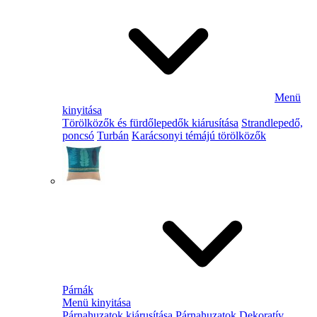
Menü
kinyitása
Törölközők és fürdőlepedők kiárusítása
Strandlepedő,
poncsó
Turbán
Karácsonyi témájú törölközők
Párnák
Menü kinyitása
Párnahuzatok kiárusítása
Párnahuzatok
Dekoratív