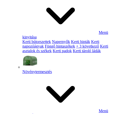
Menü
kinyitása
Kerti bútorszettek
Napernyők
Kerti hinták
Kerti
napozóágyak
Függő hintaszékek
+ 3 következő
Kerti
asztalok és székek
Kerti padok
Kerti tároló ládák
Növénytermesztés
Menü