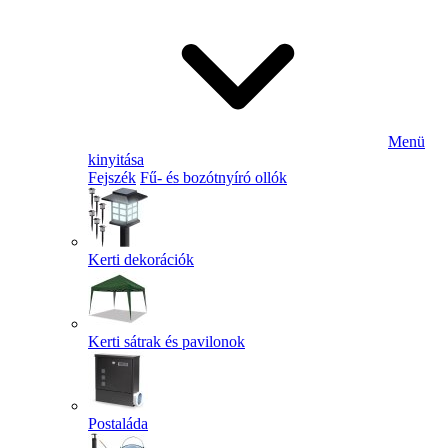
Menü
kinyitása
Fejszék
Fű- és bozótnyíró ollók
Kerti dekorációk
Kerti sátrak és pavilonok
Postaláda