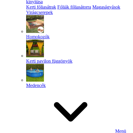
kinyitása
Kerti fóliasátrak
Fóliák fóliasátorra
Magaságyások
Virágcserepek
Homokozók
Kerti pavilon függönyök
Medencék
Menü