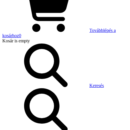
Továbblépés a
kosárhoz
0
Kosár
is empty
Keresés