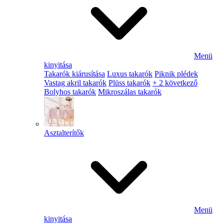
Menü
kinyitása
Takarók kiárusítása
Luxus takarók
Piknik plédek
Vastag akril takarók
Plüss takarók
+ 2 következő
Bolyhos takarók
Mikroszálas takarók
Asztalterítők
Menü
kinyitása