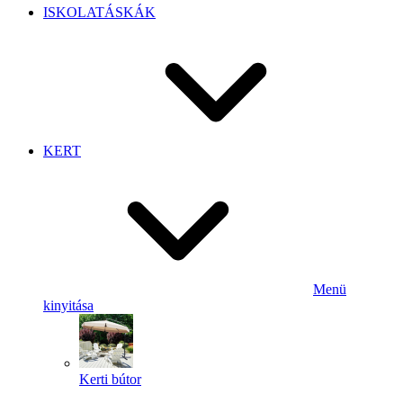
ISKOLATÁSKÁK
KERT
Menü
kinyitása
Kerti bútor