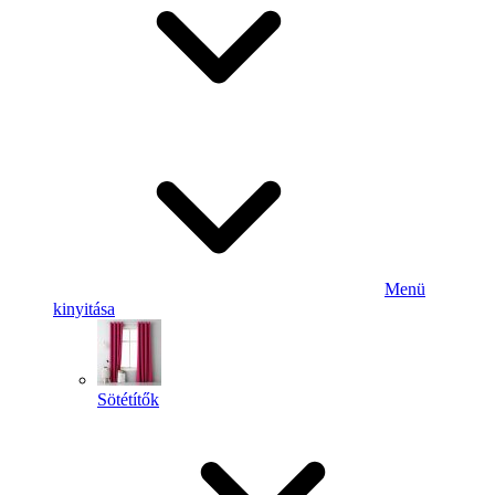
Menü
kinyitása
Sötétítők