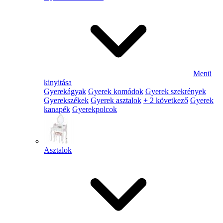
Menü
kinyitása
Gyerekágyak
Gyerek komódok
Gyerek szekrények
Gyerekszékek
Gyerek asztalok
+ 2 következő
Gyerek
kanapék
Gyerekpolcok
Asztalok