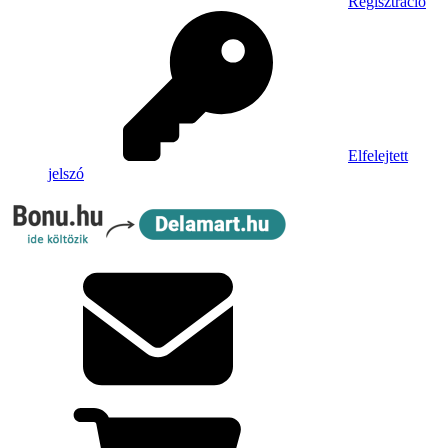
Regisztráció
Elfelejtett
jelszó