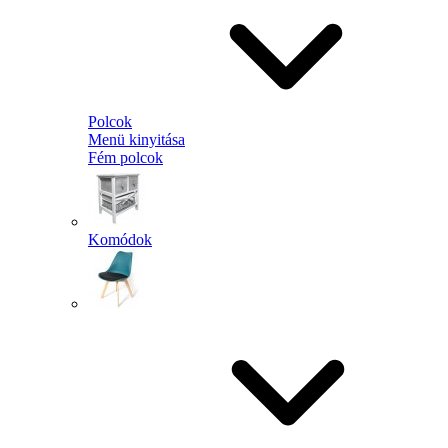
Polcok
Menü kinyitása
Fém polcok
Komódok