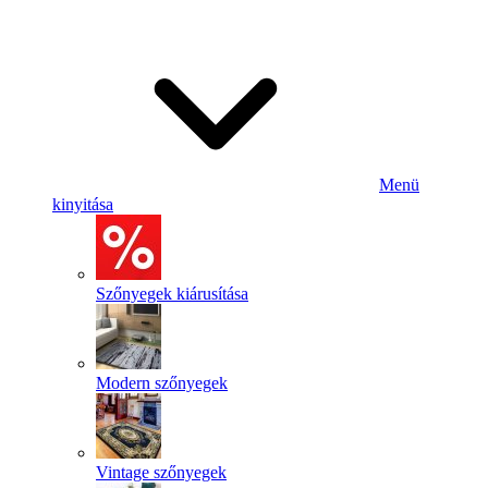
Menü
kinyitása
Szőnyegek kiárusítása
Modern szőnyegek
Vintage szőnyegek