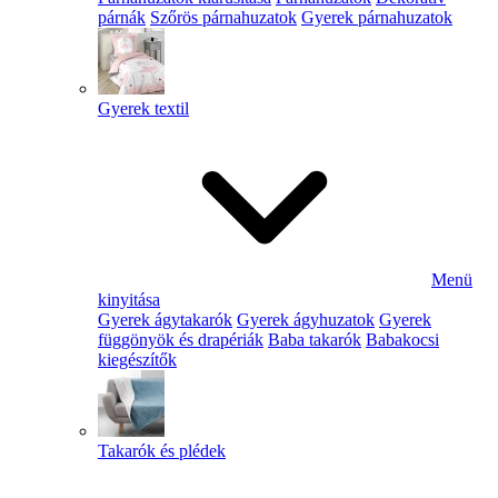
párnák
Szőrös párnahuzatok
Gyerek párnahuzatok
Gyerek textil
Menü
kinyitása
Gyerek ágytakarók
Gyerek ágyhuzatok
Gyerek
függönyök és drapériák
Baba takarók
Babakocsi
kiegészítők
Takarók és plédek