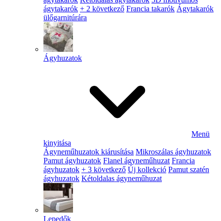
ágytakarók
+ 2 következő
Francia takarók
Ágytakarók
ülőgarnitúrára
Ágyhuzatok
Menü
kinyitása
Ágyneműhuzatok kiárusítása
Mikroszálas ágyhuzatok
Pamut ágyhuzatok
Flanel ágyneműhuzat
Francia
ágyhuzatok
+ 3 következő
Új kollekció
Pamut szatén
ágyhuzatok
Kétoldalas ágyneműhuzat
Lepedők