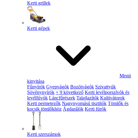
Kerti grillek
Kerti gépek
Menü
kinyitása
Fűnyírók
Gyepvágók
Bozótvágók
Szivattyúk
Sövénynyírók
+ 9 következő
Kerti levélporszívók és
levélfúvók
Láncfűrészek
Talajlazítók
Kultivátorok
Kerti permetezők
Nagynyomású tisztítók
Tömlők és
kocsik tömlőkhöz
Ágdarálók
Kerti fúrók
Kerti szerszámok