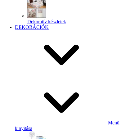
Dekoratív készletek
DEKORÁCIÓK
Menü
kinyitása