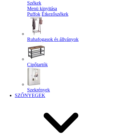
Székek
Menü kinyitása
Puffok
Étkezőszékek
Ruhafogasok és állványok
Cipőtartók
Szekrények
SZŐNYEGEK