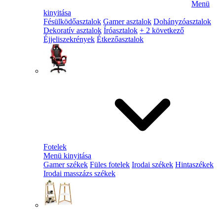
Menü
kinyitása
Fésülködőasztalok
Gamer asztalok
Dohányzóasztalok
Dekoratív asztalok
Íróasztalok
+ 2 következő
Éjjeliszekrények
Étkezőasztalok
Fotelek
Menü kinyitása
Gamer székek
Füles fotelek
Irodai székek
Hintaszékek
Irodai masszázs székek