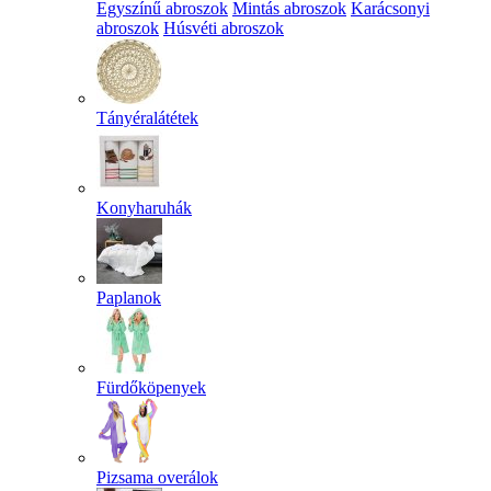
Egyszínű abroszok
Mintás abroszok
Karácsonyi
abroszok
Húsvéti abroszok
Tányéralátétek
Konyharuhák
Paplanok
Fürdőköpenyek
Pizsama overálok