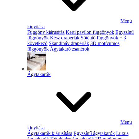
Menü
kinyitása
Függöny kiárusítás
Kerti pavilon függönyök
Egyszínű
függönyök
Kész drapériák
Sötétítő függönyök
+ 3
következő
Skandináv drapériák
3D motívumos
függönyök
Ágytakaró zsanérok
Ágytakarók
Menü
kinyitása
Ágytakarók kiárusítása
Egyszínű ágytakarók
Luxus
ágytakarók
Kétoldalas ágytakarók
3D motívumos