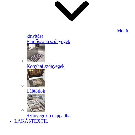
Menü
kinyitása
Fürdőszoba szőnyegek
Konyhai szőnyegek
Lábtörlők
Szőnyegek a nappaliba
LAKÁSTEXTIL