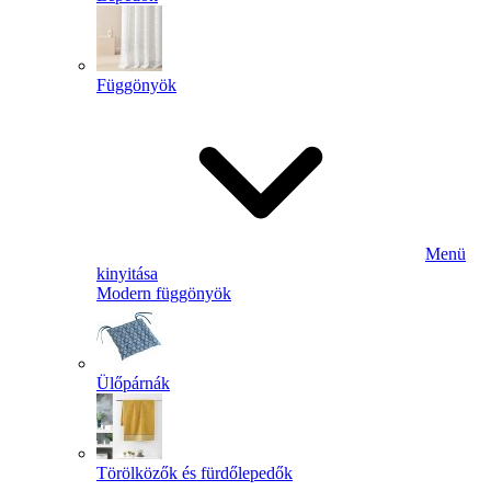
Függönyök
Menü
kinyitása
Modern függönyök
Ülőpárnák
Törölközők és fürdőlepedők