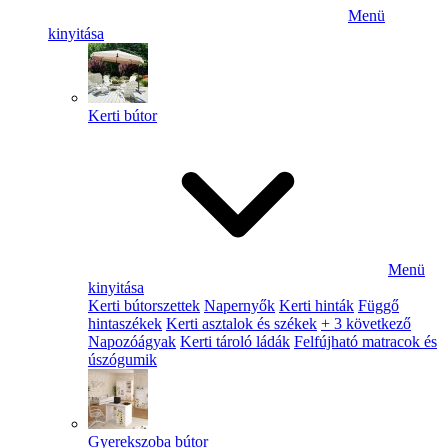
Menü
kinyitása
Kerti bútor
Menü
kinyitása
Kerti bútorszettek
Napernyők
Kerti hinták
Függő
hintaszékek
Kerti asztalok és székek
+ 3 következő
Napozóágyak
Kerti tároló ládák
Felfújható matracok és
úszógumik
Gyerekszoba bútor