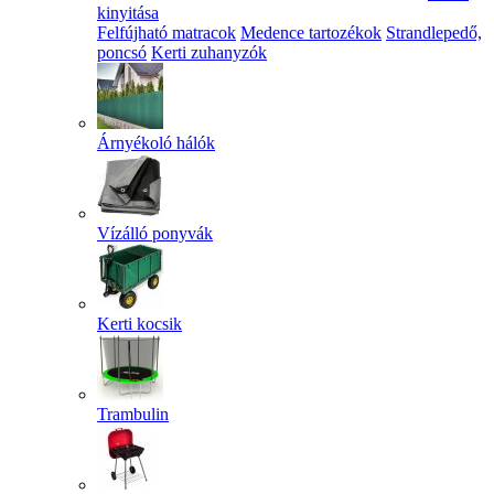
kinyitása
Felfújható matracok
Medence tartozékok
Strandlepedő,
poncsó
Kerti zuhanyzók
Árnyékoló hálók
Vízálló ponyvák
Kerti kocsik
Trambulin