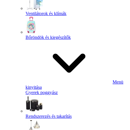
Ventilátorok és klímák
Bőröndök és kiegészítők
Menü
kinyitása
Gyerek poggyász
Rendszerezés és takarítás