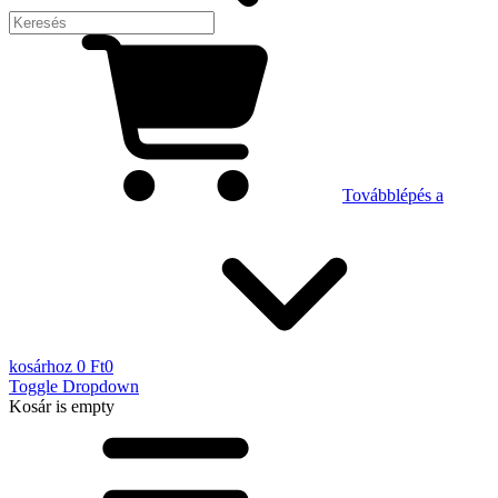
Továbblépés a
kosárhoz
0 Ft
0
Toggle Dropdown
Kosár
is empty