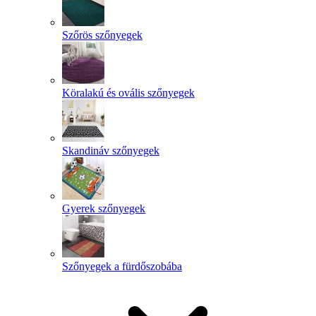
Szőrös szőnyegek
Köralakú és ovális szőnyegek
Skandináv szőnyegek
Gyerek szőnyegek
Szőnyegek a fürdőszobába