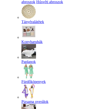
abroszok
Húsvéti abroszok
Tányéralátétek
Konyharuhák
Paplanok
Fürdőköpenyek
Pizsama overálok