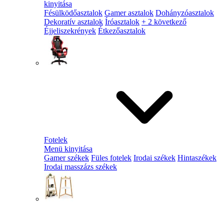
kinyitása
Fésülködőasztalok
Gamer asztalok
Dohányzóasztalok
Dekoratív asztalok
Íróasztalok
+ 2 következő
Éjjeliszekrények
Étkezőasztalok
Fotelek
Menü kinyitása
Gamer székek
Füles fotelek
Irodai székek
Hintaszékek
Irodai masszázs székek