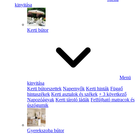
kinyitása
Kerti bútor
Menü
kinyitása
Kerti bútorszettek
Napernyők
Kerti hinták
Függő
hintaszékek
Kerti asztalok és székek
+ 3 következő
Napozóágyak
Kerti tároló ládák
Felfújható matracok és
úszógumik
Gyerekszoba bútor