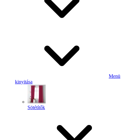
Menü
kinyitása
Sötétítők