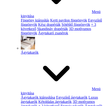
Menü
kinyitása
Függöny kiárusítás
Kerti pavilon függönyök
Egyszínű
függönyök
Kész drapériák
Sötétítő függönyök
+ 3
következő
Skandináv drapériák
3D motívumos
függönyök
Ágytakaró zsanérok
Ágytakarók
Menü
kinyitása
Ágytakarók kiárusítása
Egyszínű ágytakarók
Luxus
ágytakarók
Kétoldalas ágytakarók
3D motívumos
ágytakarók
+ 2 következő
Francia takarók
Ágytakarók