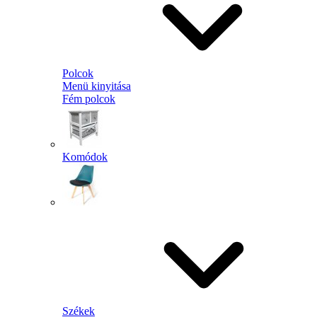
Polcok
Menü kinyitása
Fém polcok
Komódok
Székek