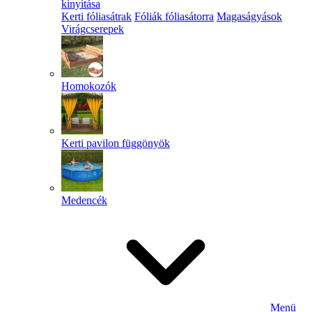
kinyitása
Kerti fóliasátrak
Fóliák fóliasátorra
Magaságyások
Virágcserepek
Homokozók
Kerti pavilon függönyök
Medencék
Menü