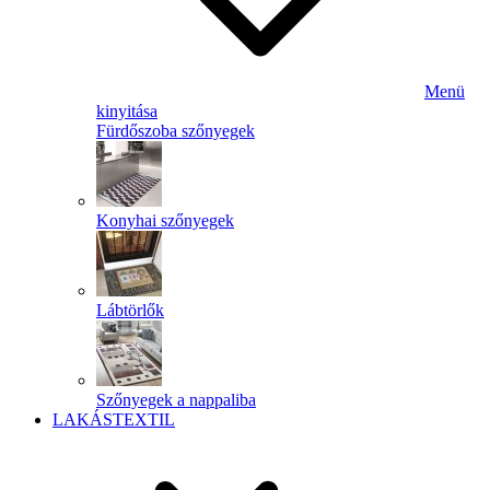
Menü
kinyitása
Fürdőszoba szőnyegek
Konyhai szőnyegek
Lábtörlők
Szőnyegek a nappaliba
LAKÁSTEXTIL