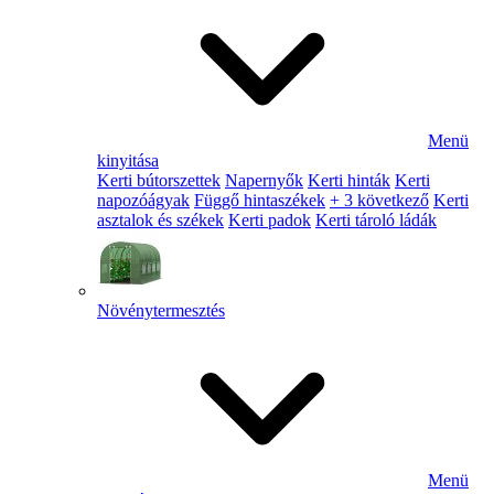
Menü
kinyitása
Kerti bútorszettek
Napernyők
Kerti hinták
Kerti
napozóágyak
Függő hintaszékek
+ 3 következő
Kerti
asztalok és székek
Kerti padok
Kerti tároló ládák
Növénytermesztés
Menü