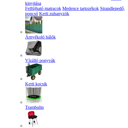
kinyitása
Felfújható matracok
Medence tartozékok
Strandlepedő,
poncsó
Kerti zuhanyzók
Árnyékoló hálók
Vízálló ponyvák
Kerti kocsik
Trambulin