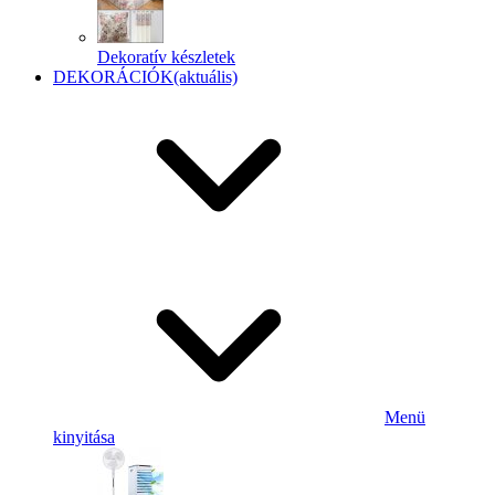
Dekoratív készletek
DEKORÁCIÓK
(aktuális)
Menü
kinyitása