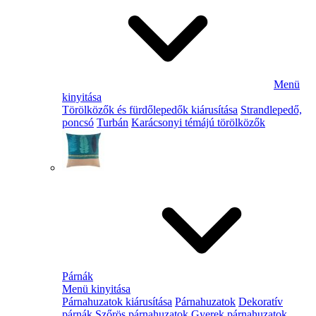
Menü
kinyitása
Törölközők és fürdőlepedők kiárusítása
Strandlepedő,
poncsó
Turbán
Karácsonyi témájú törölközők
Párnák
Menü kinyitása
Párnahuzatok kiárusítása
Párnahuzatok
Dekoratív
párnák
Szőrös párnahuzatok
Gyerek párnahuzatok