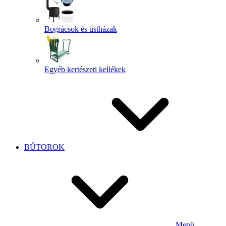
Bográcsok és üstházak
Egyéb kertészeti kellékek
BÚTOROK
Menü