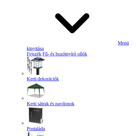
Menü
kinyitása
Fejszék
Fű- és bozótnyíró ollók
Kerti dekorációk
Kerti sátrak és pavilonok
Postaláda