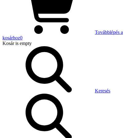
Továbblépés a
kosárhoz
0
Kosár
is empty
Keresés