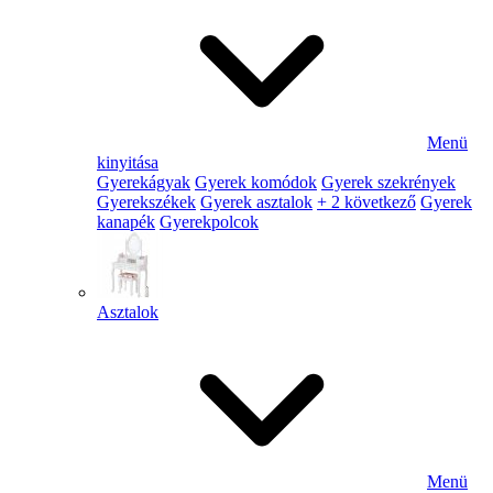
Menü
kinyitása
Gyerekágyak
Gyerek komódok
Gyerek szekrények
Gyerekszékek
Gyerek asztalok
+ 2 következő
Gyerek
kanapék
Gyerekpolcok
Asztalok
Menü