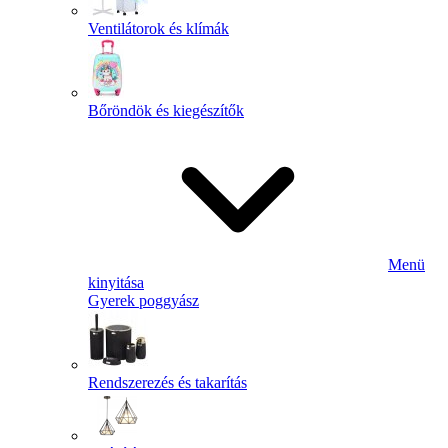
Ventilátorok és klímák
Bőröndök és kiegészítők
Menü
kinyitása
Gyerek poggyász
Rendszerezés és takarítás