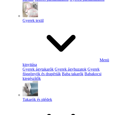
Gyerek textil
Menü
kinyitása
Gyerek ágytakarók
Gyerek ágyhuzatok
Gyerek
függönyök és drapériák
Baba takarók
Babakocsi
kiegészítők
Takarók és plédek