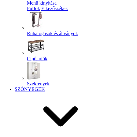
Menü kinyitása
Puffok
Étkezőszékek
Ruhafogasok és állványok
Cipőtartók
Szekrények
SZŐNYEGEK