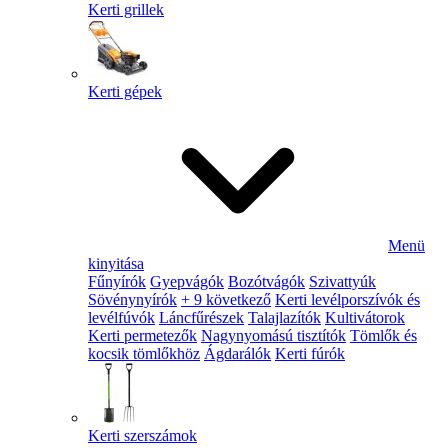
Kerti grillek
Kerti gépek
Menü
kinyitása
Fűnyírók
Gyepvágók
Bozótvágók
Szivattyúk
Sövénynyírók
+ 9 következő
Kerti levélporszívók és
levélfúvók
Láncfűrészek
Talajlazítók
Kultivátorok
Kerti permetezők
Nagynyomású tisztítók
Tömlők és
kocsik tömlőkhöz
Ágdarálók
Kerti fúrók
Kerti szerszámok