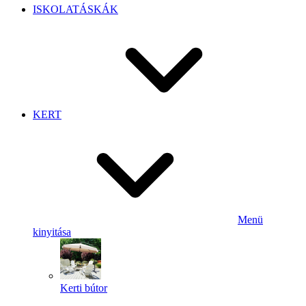
ISKOLATÁSKÁK
KERT
Menü
kinyitása
Kerti bútor