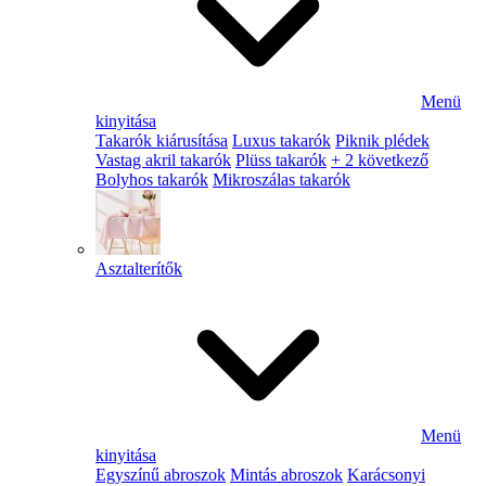
Menü
kinyitása
Takarók kiárusítása
Luxus takarók
Piknik plédek
Vastag akril takarók
Plüss takarók
+ 2 következő
Bolyhos takarók
Mikroszálas takarók
Asztalterítők
Menü
kinyitása
Egyszínű abroszok
Mintás abroszok
Karácsonyi