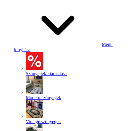
Menü
kinyitása
Szőnyegek kiárusítása
Modern szőnyegek
Vintage szőnyegek