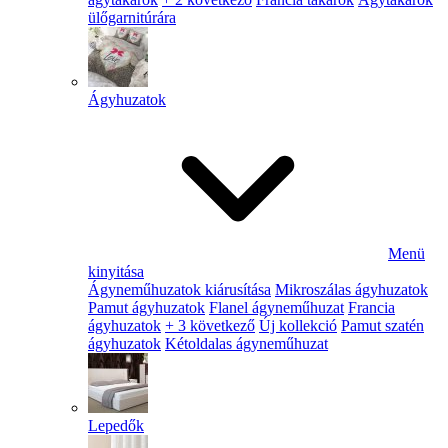
ülőgarnitúrára
Ágyhuzatok
Menü
kinyitása
Ágyneműhuzatok kiárusítása
Mikroszálas ágyhuzatok
Pamut ágyhuzatok
Flanel ágyneműhuzat
Francia
ágyhuzatok
+ 3 következő
Új kollekció
Pamut szatén
ágyhuzatok
Kétoldalas ágyneműhuzat
Lepedők