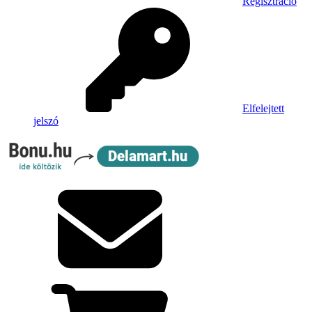
Regisztráció
Elfelejtett
jelszó