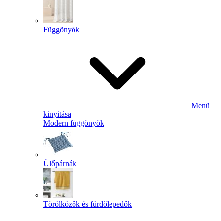
Függönyök
Menü
kinyitása
Modern függönyök
Ülőpárnák
Törölközők és fürdőlepedők