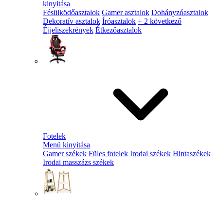
kinyitása
Fésülködőasztalok
Gamer asztalok
Dohányzóasztalok
Dekoratív asztalok
Íróasztalok
+ 2 következő
Éjjeliszekrények
Étkezőasztalok
Fotelek
Menü kinyitása
Gamer székek
Füles fotelek
Irodai székek
Hintaszékek
Irodai masszázs székek