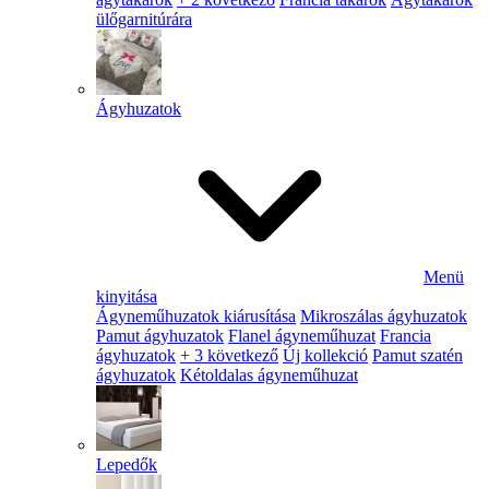
ülőgarnitúrára
Ágyhuzatok
Menü
kinyitása
Ágyneműhuzatok kiárusítása
Mikroszálas ágyhuzatok
Pamut ágyhuzatok
Flanel ágyneműhuzat
Francia
ágyhuzatok
+ 3 következő
Új kollekció
Pamut szatén
ágyhuzatok
Kétoldalas ágyneműhuzat
Lepedők