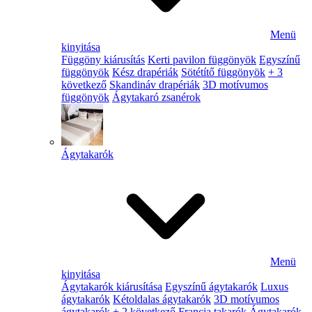
Menü
kinyitása
Függöny kiárusítás
Kerti pavilon függönyök
Egyszínű
függönyök
Kész drapériák
Sötétítő függönyök
+ 3
következő
Skandináv drapériák
3D motívumos
függönyök
Ágytakaró zsanérok
Ágytakarók
Menü
kinyitása
Ágytakarók kiárusítása
Egyszínű ágytakarók
Luxus
ágytakarók
Kétoldalas ágytakarók
3D motívumos
ágytakarók
+ 2 következő
Francia takarók
Ágytakarók