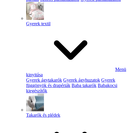
Gyerek textil
Menü
kinyitása
Gyerek ágytakarók
Gyerek ágyhuzatok
Gyerek
függönyök és drapériák
Baba takarók
Babakocsi
kiegészítők
Takarók és plédek