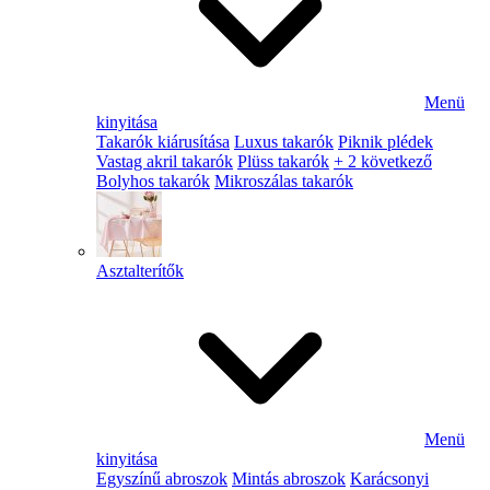
Menü
kinyitása
Takarók kiárusítása
Luxus takarók
Piknik plédek
Vastag akril takarók
Plüss takarók
+ 2 következő
Bolyhos takarók
Mikroszálas takarók
Asztalterítők
Menü
kinyitása
Egyszínű abroszok
Mintás abroszok
Karácsonyi