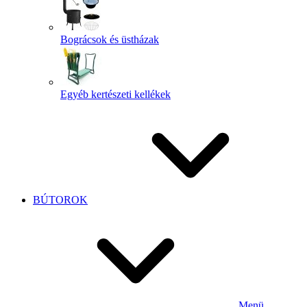
Bográcsok és üstházak
Egyéb kertészeti kellékek
BÚTOROK
Menü