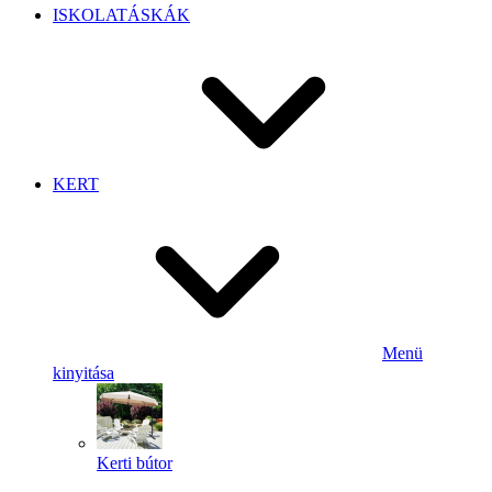
ISKOLATÁSKÁK
KERT
Menü
kinyitása
Kerti bútor