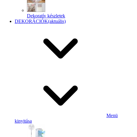
Dekoratív készletek
DEKORÁCIÓK
(aktuális)
Menü
kinyitása