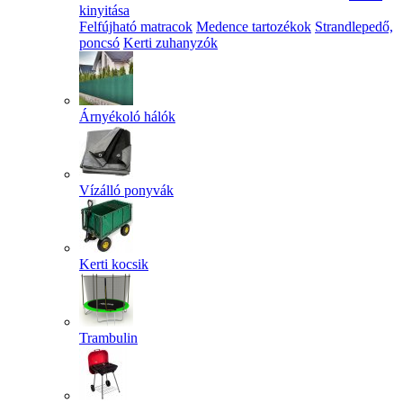
kinyitása
Felfújható matracok
Medence tartozékok
Strandlepedő,
poncsó
Kerti zuhanyzók
Árnyékoló hálók
Vízálló ponyvák
Kerti kocsik
Trambulin