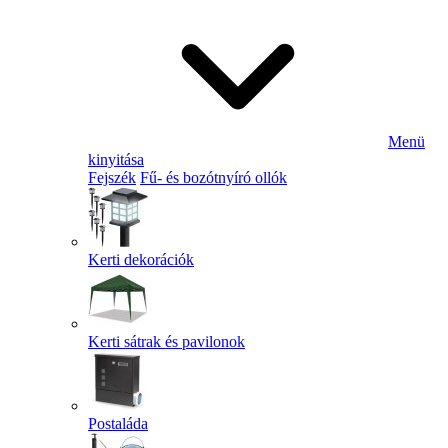
Menü
kinyitása
Fejszék
Fű- és bozótnyíró ollók
Kerti dekorációk
Kerti sátrak és pavilonok
Postaláda