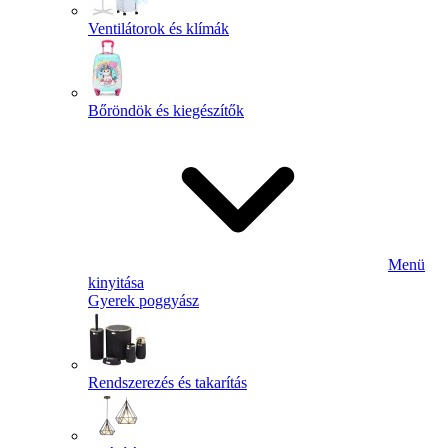
Ventilátorok és klímák
Bőröndök és kiegészítők
Menü
kinyitása
Gyerek poggyász
Rendszerezés és takarítás