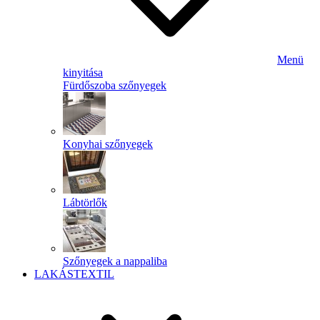
Menü
kinyitása
Fürdőszoba szőnyegek
Konyhai szőnyegek
Lábtörlők
Szőnyegek a nappaliba
LAKÁSTEXTIL