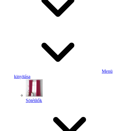
Menü
kinyitása
Sötétítők