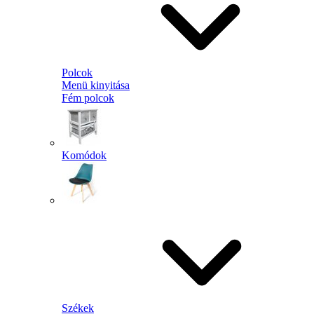
Polcok
Menü kinyitása
Fém polcok
Komódok
Székek