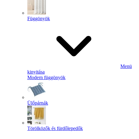
Függönyök
Menü
kinyitása
Modern függönyök
Ülőpárnák
Törölközők és fürdőlepedők