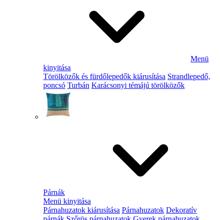
Menü
kinyitása
Törölközők és fürdőlepedők kiárusítása
Strandlepedő,
poncsó
Turbán
Karácsonyi témájú törölközők
Párnák
Menü kinyitása
Párnahuzatok kiárusítása
Párnahuzatok
Dekoratív
párnák
Szőrös párnahuzatok
Gyerek párnahuzatok