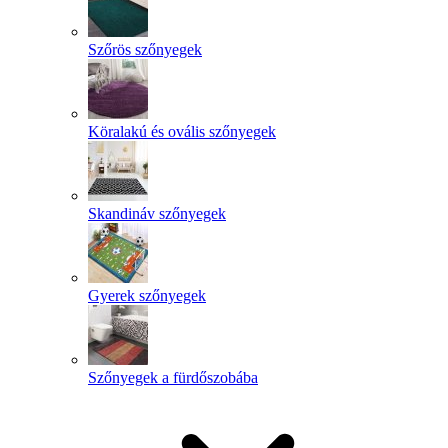
Szőrös szőnyegek
Köralakú és ovális szőnyegek
Skandináv szőnyegek
Gyerek szőnyegek
Szőnyegek a fürdőszobába