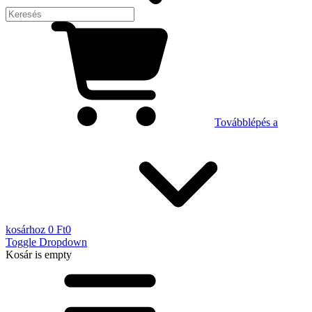
Továbblépés a
kosárhoz
0 Ft
0
Toggle Dropdown
Kosár
is empty