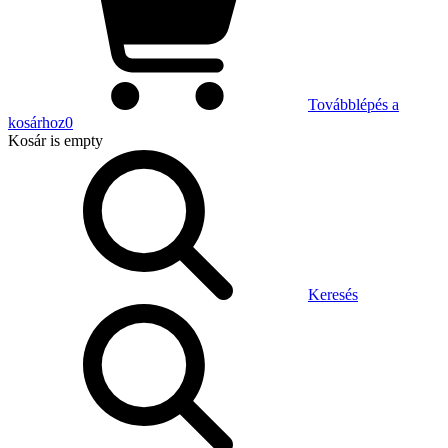
Továbblépés a
kosárhoz
0
Kosár
is empty
Keresés