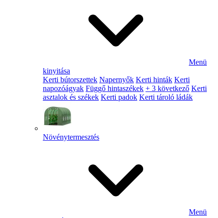
Menü
kinyitása
Kerti bútorszettek
Napernyők
Kerti hinták
Kerti
napozóágyak
Függő hintaszékek
+ 3 következő
Kerti
asztalok és székek
Kerti padok
Kerti tároló ládák
Növénytermesztés
Menü