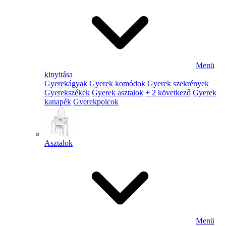
Menü
kinyitása
Gyerekágyak
Gyerek komódok
Gyerek szekrények
Gyerekszékek
Gyerek asztalok
+ 2 következő
Gyerek
kanapék
Gyerekpolcok
Asztalok
Menü