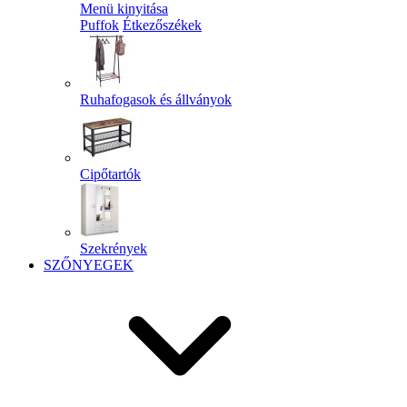
Menü kinyitása
Puffok
Étkezőszékek
Ruhafogasok és állványok
Cipőtartók
Szekrények
SZŐNYEGEK