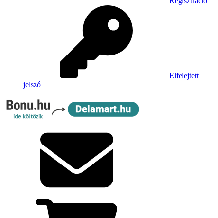
Regisztráció
Elfelejtett
jelszó