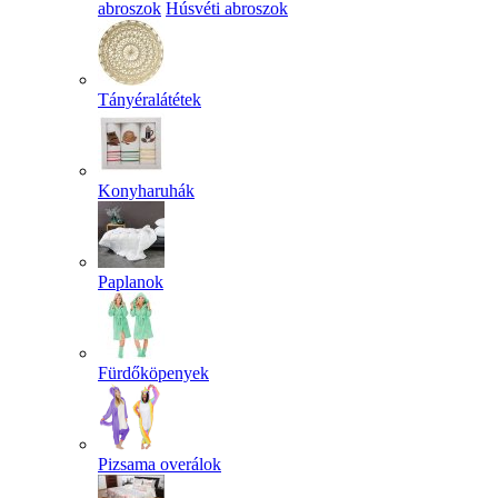
abroszok
Húsvéti abroszok
Tányéralátétek
Konyharuhák
Paplanok
Fürdőköpenyek
Pizsama overálok