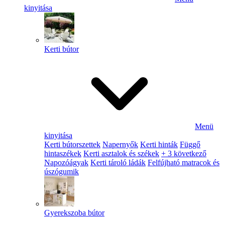
kinyitása
Kerti bútor
Menü
kinyitása
Kerti bútorszettek
Napernyők
Kerti hinták
Függő
hintaszékek
Kerti asztalok és székek
+ 3 következő
Napozóágyak
Kerti tároló ládák
Felfújható matracok és
úszógumik
Gyerekszoba bútor