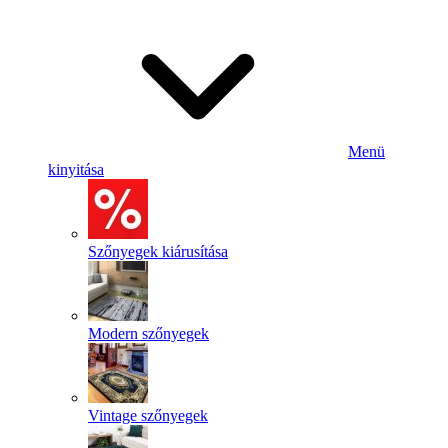
Menü
kinyitása
Szőnyegek kiárusítása
Modern szőnyegek
Vintage szőnyegek