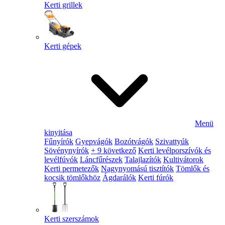
Kerti grillek
Kerti gépek
Menü
kinyitása
Fűnyírók
Gyepvágók
Bozótvágók
Szivattyúk
Sövénynyírók
+ 9 következő
Kerti levélporszívók és
levélfúvók
Láncfűrészek
Talajlazítók
Kultivátorok
Kerti permetezők
Nagynyomású tisztítók
Tömlők és
kocsik tömlőkhöz
Ágdarálók
Kerti fúrók
Kerti szerszámok