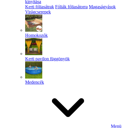
kinyitása
Kerti fóliasátrak
Fóliák fóliasátorra
Magaságyások
Virágcserepek
Homokozók
Kerti pavilon függönyök
Medencék
Menü