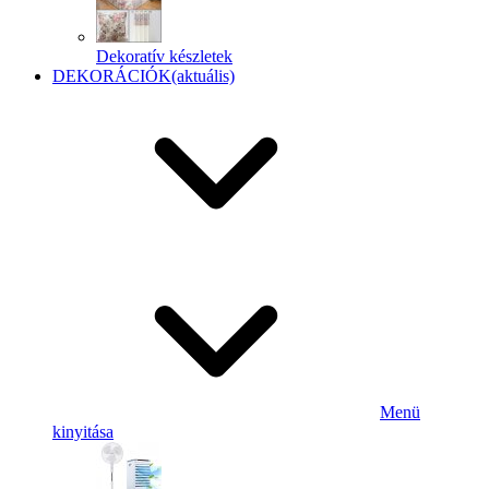
Dekoratív készletek
DEKORÁCIÓK
(aktuális)
Menü
kinyitása