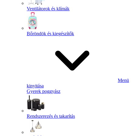
Ventilátorok és klímák
Bőröndök és kiegészítők
Menü
kinyitása
Gyerek poggyász
Rendszerezés és takarítás