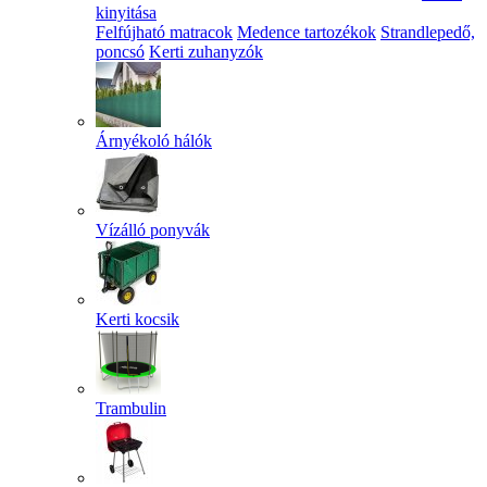
kinyitása
Felfújható matracok
Medence tartozékok
Strandlepedő,
poncsó
Kerti zuhanyzók
Árnyékoló hálók
Vízálló ponyvák
Kerti kocsik
Trambulin