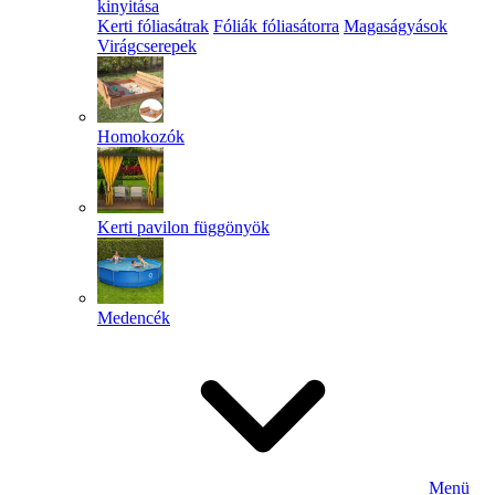
kinyitása
Kerti fóliasátrak
Fóliák fóliasátorra
Magaságyások
Virágcserepek
Homokozók
Kerti pavilon függönyök
Medencék
Menü