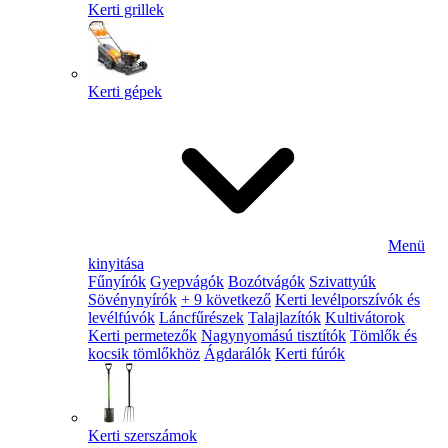
Kerti grillek
Kerti gépek
Menü
kinyitása
Fűnyírók
Gyepvágók
Bozótvágók
Szivattyúk
Sövénynyírók
+ 9 következő
Kerti levélporszívók és
levélfúvók
Láncfűrészek
Talajlazítók
Kultivátorok
Kerti permetezők
Nagynyomású tisztítók
Tömlők és
kocsik tömlőkhöz
Ágdarálók
Kerti fúrók
Kerti szerszámok