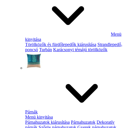
Menü
kinyitása
Törölközők és fürdőlepedők kiárusítása
Strandlepedő,
poncsó
Turbán
Karácsonyi témájú törölközők
Párnák
Menü kinyitása
Párnahuzatok kiárusítása
Párnahuzatok
Dekoratív
párnák
Szőrös párnahuzatok
Gyerek párnahuzatok