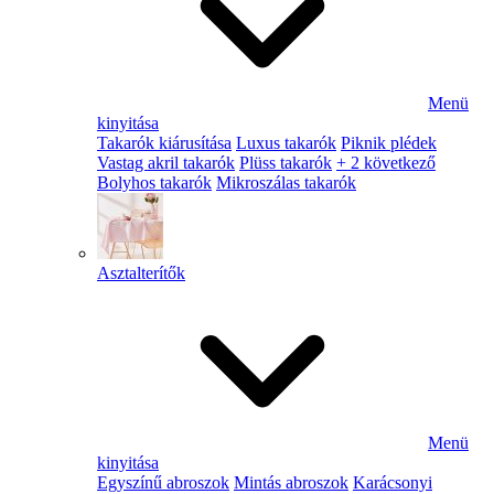
Menü
kinyitása
Takarók kiárusítása
Luxus takarók
Piknik plédek
Vastag akril takarók
Plüss takarók
+ 2 következő
Bolyhos takarók
Mikroszálas takarók
Asztalterítők
Menü
kinyitása
Egyszínű abroszok
Mintás abroszok
Karácsonyi