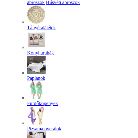
abroszok
Húsvéti abroszok
Tányéralátétek
Konyharuhák
Paplanok
Fürdőköpenyek
Pizsama overálok