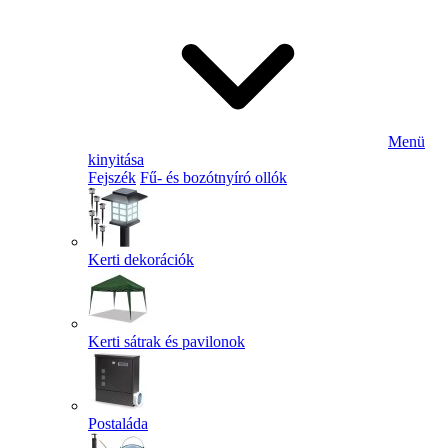
Menü
kinyitása
Fejszék
Fű- és bozótnyíró ollók
Kerti dekorációk
Kerti sátrak és pavilonok
Postaláda