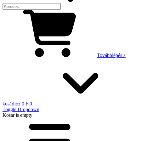
Továbblépés a
kosárhoz
0 Ft
0
Toggle Dropdown
Kosár
is empty