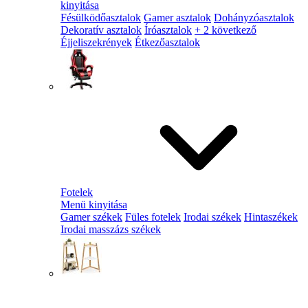
kinyitása
Fésülködőasztalok
Gamer asztalok
Dohányzóasztalok
Dekoratív asztalok
Íróasztalok
+ 2 következő
Éjjeliszekrények
Étkezőasztalok
Fotelek
Menü kinyitása
Gamer székek
Füles fotelek
Irodai székek
Hintaszékek
Irodai masszázs székek