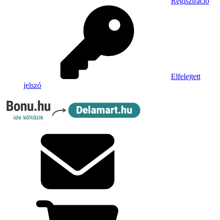
Regisztráció
Elfelejtett
jelszó