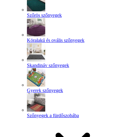
Szőrös szőnyegek
Köralakú és ovális szőnyegek
Skandináv szőnyegek
Gyerek szőnyegek
Szőnyegek a fürdőszobába