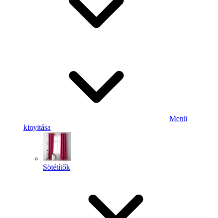
Menü
kinyitása
Sötétítők