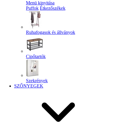
Menü kinyitása
Puffok
Étkezőszékek
Ruhafogasok és állványok
Cipőtartók
Szekrények
SZŐNYEGEK