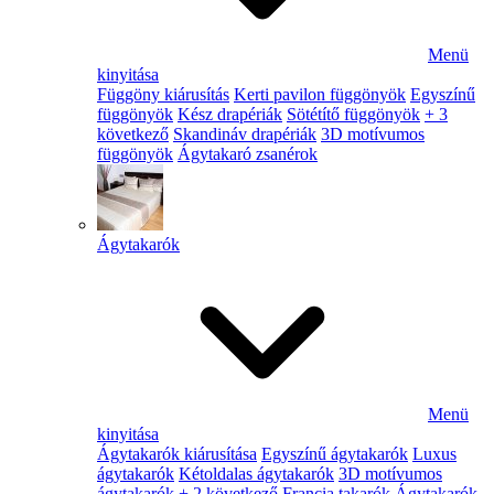
Menü
kinyitása
Függöny kiárusítás
Kerti pavilon függönyök
Egyszínű
függönyök
Kész drapériák
Sötétítő függönyök
+ 3
következő
Skandináv drapériák
3D motívumos
függönyök
Ágytakaró zsanérok
Ágytakarók
Menü
kinyitása
Ágytakarók kiárusítása
Egyszínű ágytakarók
Luxus
ágytakarók
Kétoldalas ágytakarók
3D motívumos
ágytakarók
+ 2 következő
Francia takarók
Ágytakarók