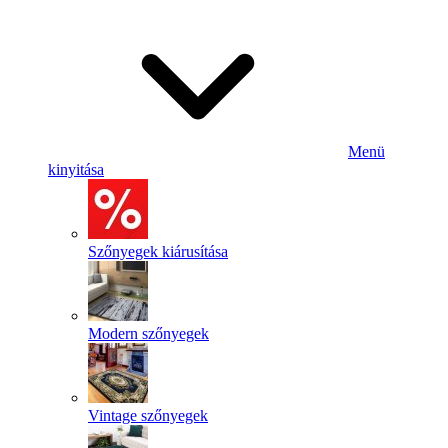
Menü
kinyitása
Szőnyegek kiárusítása
Modern szőnyegek
Vintage szőnyegek