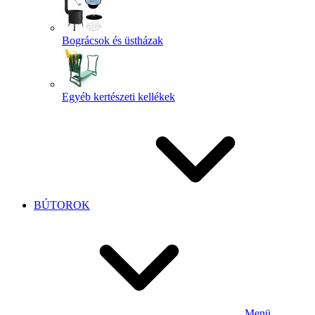
Bográcsok és üstházak
Egyéb kertészeti kellékek
BÚTOROK
Menü