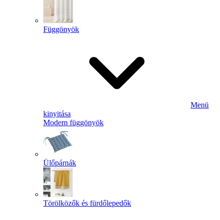
Függönyök
Menü
kinyitása
Modern függönyök
Ülőpárnák
Törölközők és fürdőlepedők