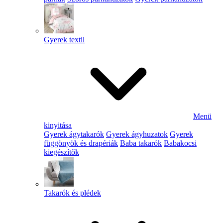
Gyerek textil
Menü
kinyitása
Gyerek ágytakarók
Gyerek ágyhuzatok
Gyerek
függönyök és drapériák
Baba takarók
Babakocsi
kiegészítők
Takarók és plédek