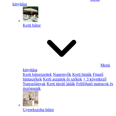
kinyitása
Kerti bútor
Menü
kinyitása
Kerti bútorszettek
Napernyők
Kerti hinták
Függő
hintaszékek
Kerti asztalok és székek
+ 3 következő
Napozóágyak
Kerti tároló ládák
Felfújható matracok és
úszógumik
Gyerekszoba bútor