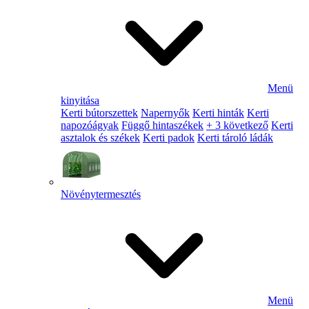
Menü
kinyitása
Kerti bútorszettek
Napernyők
Kerti hinták
Kerti
napozóágyak
Függő hintaszékek
+ 3 következő
Kerti
asztalok és székek
Kerti padok
Kerti tároló ládák
Növénytermesztés
Menü