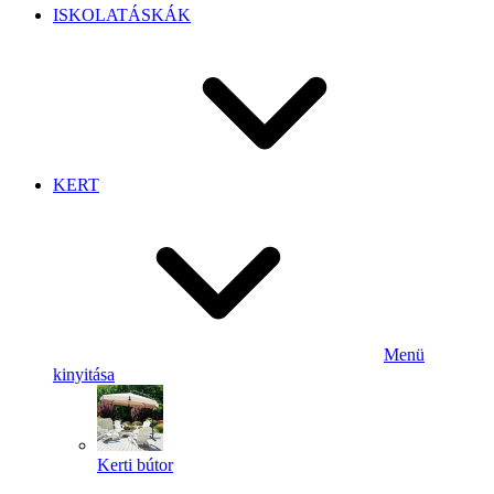
ISKOLATÁSKÁK
KERT
Menü
kinyitása
Kerti bútor