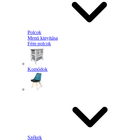
Polcok
Menü kinyitása
Fém polcok
Komódok
Székek