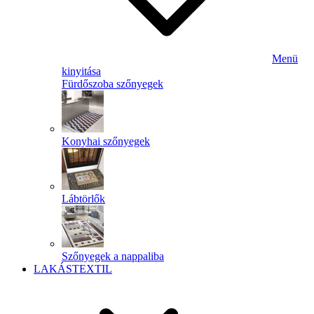
Menü
kinyitása
Fürdőszoba szőnyegek
Konyhai szőnyegek
Lábtörlők
Szőnyegek a nappaliba
LAKÁSTEXTIL