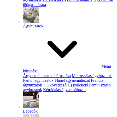
ülőgarnitúrára
Ágyhuzatok
Menü
kinyitása
Ágyneműhuzatok kiárusítása
Mikroszálas ágyhuzatok
Pamut ágyhuzatok
Flanel ágyneműhuzat
Francia
ágyhuzatok
+ 3 következő
Új kollekció
Pamut szatén
ágyhuzatok
Kétoldalas ágyneműhuzat
Lepedők