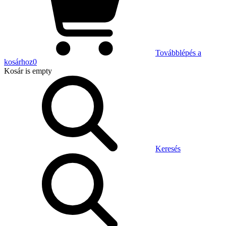
Továbblépés a
kosárhoz
0
Kosár
is empty
Keresés