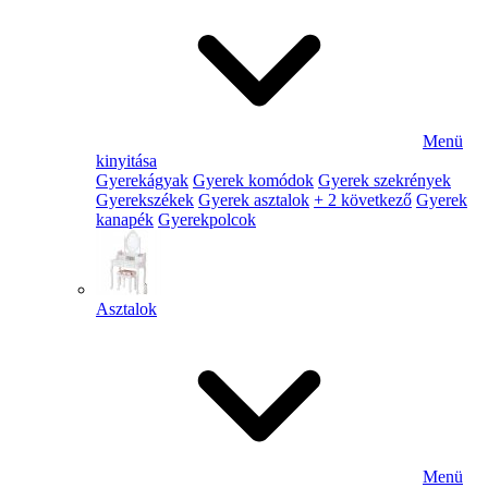
Menü
kinyitása
Gyerekágyak
Gyerek komódok
Gyerek szekrények
Gyerekszékek
Gyerek asztalok
+ 2 következő
Gyerek
kanapék
Gyerekpolcok
Asztalok
Menü