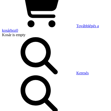
Továbblépés a
kosárhoz
0
Kosár
is empty
Keresés