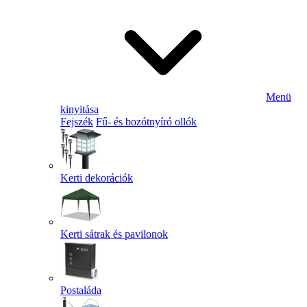
Menü
kinyitása
Fejszék
Fű- és bozótnyíró ollók
Kerti dekorációk
Kerti sátrak és pavilonok
Postaláda