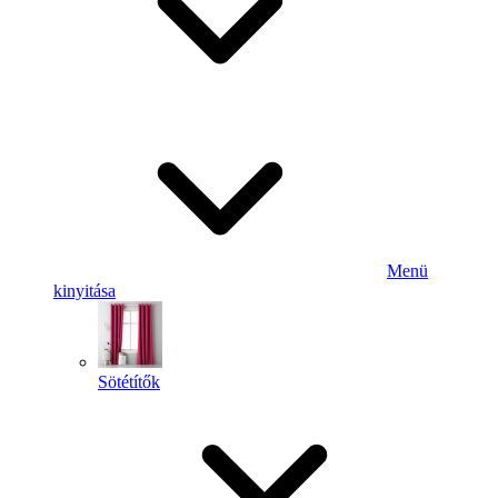
Menü
kinyitása
Sötétítők