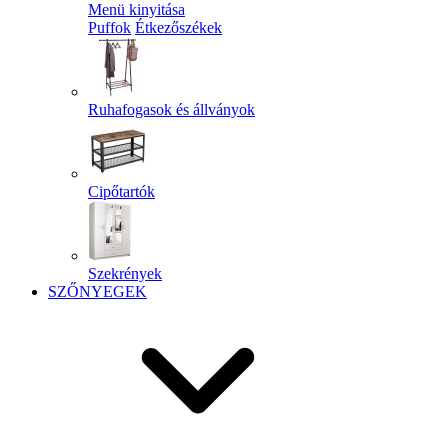
Menü kinyitása
Puffok
Étkezőszékek
Ruhafogasok és állványok
Cipőtartók
Szekrények
SZŐNYEGEK