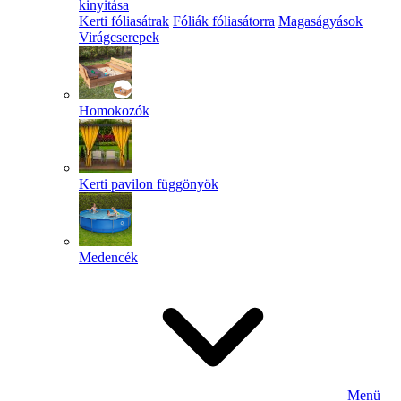
kinyitása
Kerti fóliasátrak
Fóliák fóliasátorra
Magaságyások
Virágcserepek
Homokozók
Kerti pavilon függönyök
Medencék
Menü