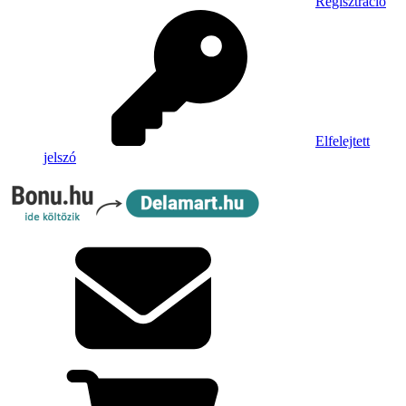
Regisztráció
Elfelejtett
jelszó