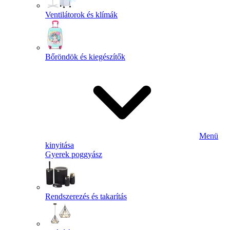
Ventilátorok és klímák
Bőröndök és kiegészítők
Menü
kinyitása
Gyerek poggyász
Rendszerezés és takarítás