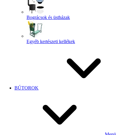
Bográcsok és üstházak
Egyéb kertészeti kellékek
BÚTOROK
Menü