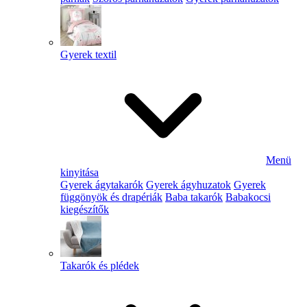
Gyerek textil
Menü
kinyitása
Gyerek ágytakarók
Gyerek ágyhuzatok
Gyerek
függönyök és drapériák
Baba takarók
Babakocsi
kiegészítők
Takarók és plédek