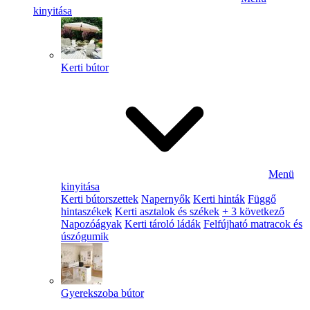
kinyitása
Kerti bútor
Menü
kinyitása
Kerti bútorszettek
Napernyők
Kerti hinták
Függő
hintaszékek
Kerti asztalok és székek
+ 3 következő
Napozóágyak
Kerti tároló ládák
Felfújható matracok és
úszógumik
Gyerekszoba bútor