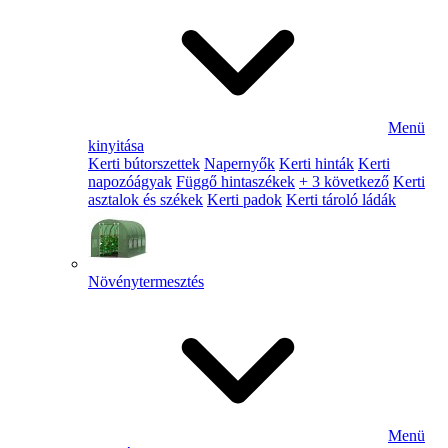
Menü
kinyitása
Kerti bútorszettek
Napernyők
Kerti hinták
Kerti
napozóágyak
Függő hintaszékek
+ 3 következő
Kerti
asztalok és székek
Kerti padok
Kerti tároló ládák
Növénytermesztés
Menü