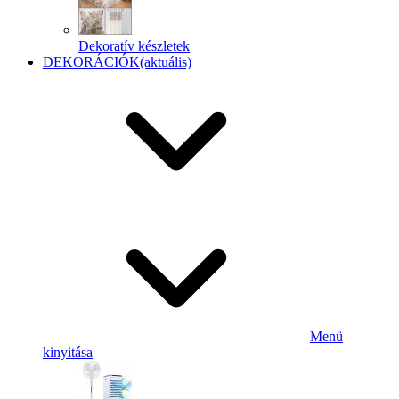
Dekoratív készletek
DEKORÁCIÓK
(aktuális)
Menü
kinyitása