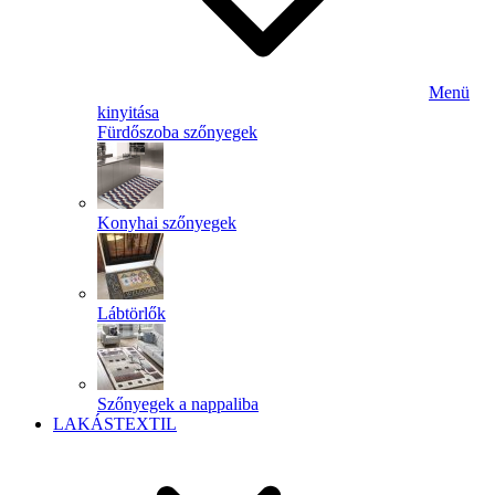
Menü
kinyitása
Fürdőszoba szőnyegek
Konyhai szőnyegek
Lábtörlők
Szőnyegek a nappaliba
LAKÁSTEXTIL