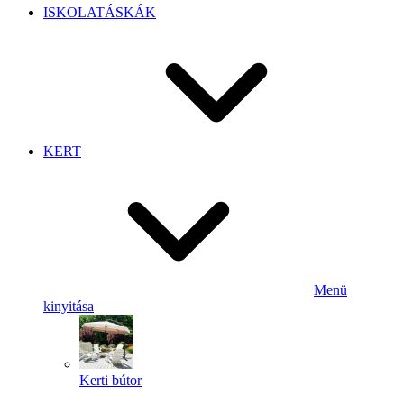
ISKOLATÁSKÁK
KERT
Menü
kinyitása
Kerti bútor