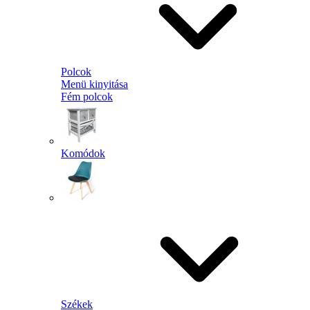
Polcok
Menü kinyitása
Fém polcok
Komódok
Székek