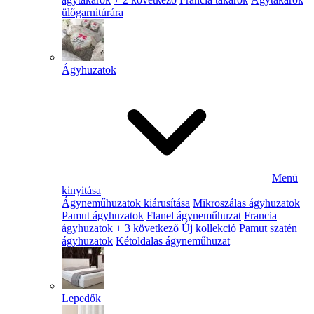
ülőgarnitúrára
Ágyhuzatok
Menü
kinyitása
Ágyneműhuzatok kiárusítása
Mikroszálas ágyhuzatok
Pamut ágyhuzatok
Flanel ágyneműhuzat
Francia
ágyhuzatok
+ 3 következő
Új kollekció
Pamut szatén
ágyhuzatok
Kétoldalas ágyneműhuzat
Lepedők