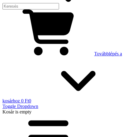
Továbblépés a
kosárhoz
0 Ft
0
Toggle Dropdown
Kosár
is empty