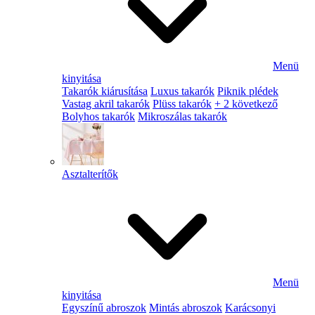
Menü
kinyitása
Takarók kiárusítása
Luxus takarók
Piknik plédek
Vastag akril takarók
Plüss takarók
+ 2 következő
Bolyhos takarók
Mikroszálas takarók
Asztalterítők
Menü
kinyitása
Egyszínű abroszok
Mintás abroszok
Karácsonyi