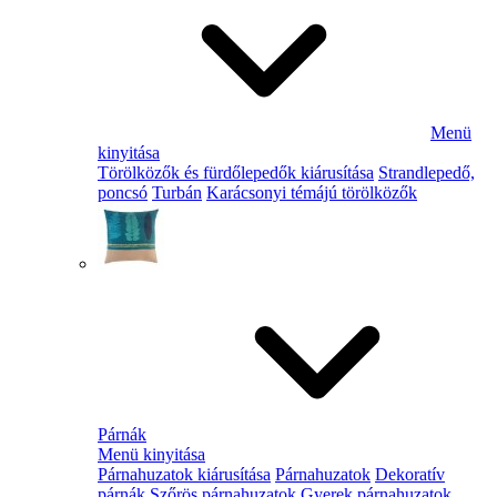
Menü
kinyitása
Törölközők és fürdőlepedők kiárusítása
Strandlepedő,
poncsó
Turbán
Karácsonyi témájú törölközők
Párnák
Menü kinyitása
Párnahuzatok kiárusítása
Párnahuzatok
Dekoratív
párnák
Szőrös párnahuzatok
Gyerek párnahuzatok