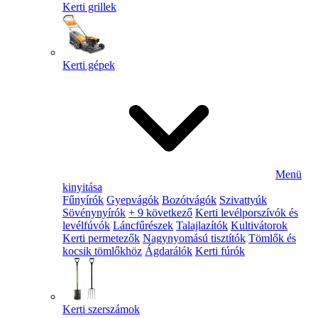
Kerti grillek
Kerti gépek
Menü
kinyitása
Fűnyírók
Gyepvágók
Bozótvágók
Szivattyúk
Sövénynyírók
+ 9 következő
Kerti levélporszívók és
levélfúvók
Láncfűrészek
Talajlazítók
Kultivátorok
Kerti permetezők
Nagynyomású tisztítók
Tömlők és
kocsik tömlőkhöz
Ágdarálók
Kerti fúrók
Kerti szerszámok