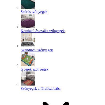
Szőrös szőnyegek
Köralakú és ovális szőnyegek
Skandináv szőnyegek
Gyerek szőnyegek
Szőnyegek a fürdőszobába