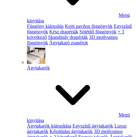
Menü
kinyitása
Függöny kiárusítás
Kerti pavilon függönyök
Egyszínű
függönyök
Kész drapériák
Sötétítő függönyök
+ 3
következő
Skandináv drapériák
3D motívumos
függönyök
Ágytakaró zsanérok
Ágytakarók
Menü
kinyitása
Ágytakarók kiárusítása
Egyszínű ágytakarók
Luxus
ágytakarók
Kétoldalas ágytakarók
3D motívumos
ágytakarók
+ 2 következő
Francia takarók
Ágytakarók