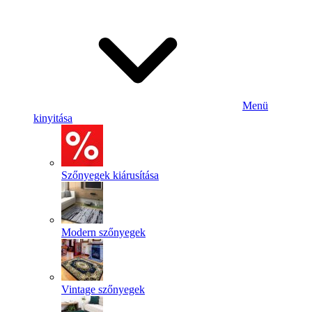
Menü
kinyitása
Szőnyegek kiárusítása
Modern szőnyegek
Vintage szőnyegek