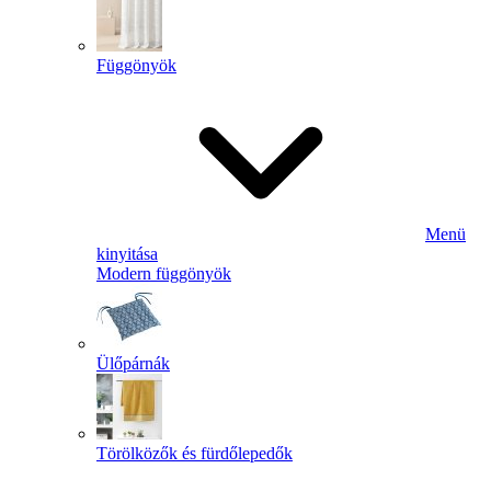
Függönyök
Menü
kinyitása
Modern függönyök
Ülőpárnák
Törölközők és fürdőlepedők