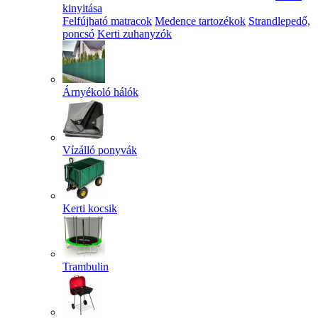
kinyitása
Felfújható matracok
Medence tartozékok
Strandlepedő,
poncsó
Kerti zuhanyzók
Árnyékoló hálók
Vízálló ponyvák
Kerti kocsik
Trambulin