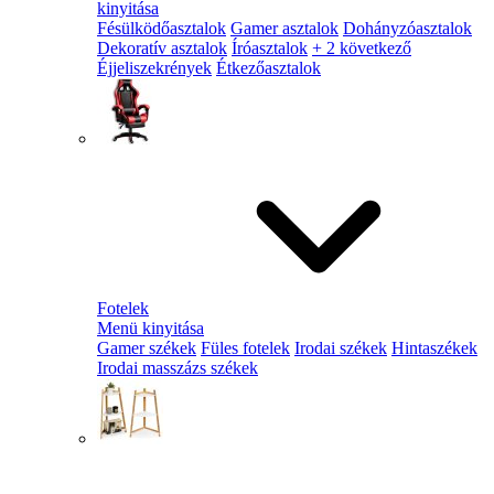
kinyitása
Fésülködőasztalok
Gamer asztalok
Dohányzóasztalok
Dekoratív asztalok
Íróasztalok
+ 2 következő
Éjjeliszekrények
Étkezőasztalok
Fotelek
Menü kinyitása
Gamer székek
Füles fotelek
Irodai székek
Hintaszékek
Irodai masszázs székek