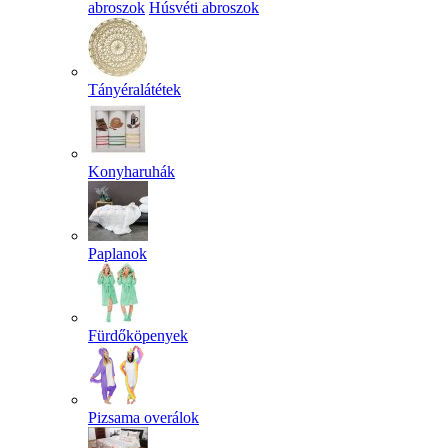
abroszok
Húsvéti abroszok
Tányéralátétek
Konyharuhák
Paplanok
Fürdőköpenyek
Pizsama overálok