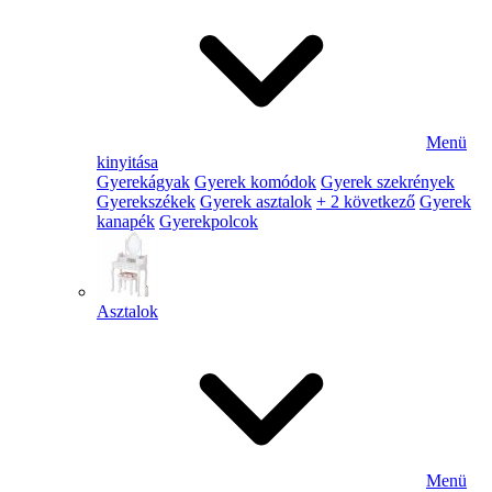
Menü
kinyitása
Gyerekágyak
Gyerek komódok
Gyerek szekrények
Gyerekszékek
Gyerek asztalok
+ 2 következő
Gyerek
kanapék
Gyerekpolcok
Asztalok
Menü