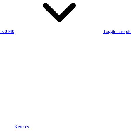
oz
0 Ft
0
Toggle Dropd
Keresés