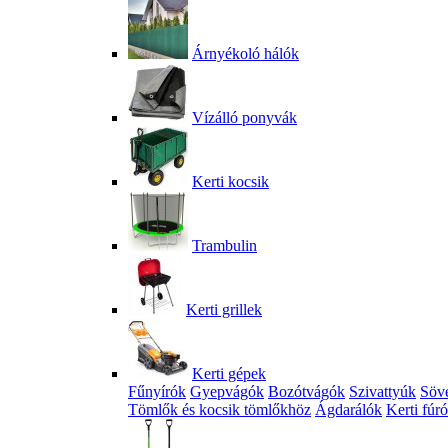
Árnyékoló hálók
Vízálló ponyvák
Kerti kocsik
Trambulin
Kerti grillek
Kerti gépek
Fűnyírók
Gyepvágók
Bozótvágók
Szivattyúk
Söv
Tömlők és kocsik tömlőkhöz
Ágdarálók
Kerti fúr