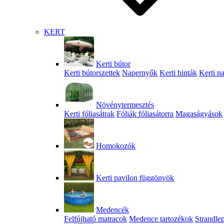
KERT
Kerti bútor
Kerti bútorszettek
Napernyők
Kerti hinták
Kerti n
Növénytermesztés
Kerti fóliasátrak
Fóliák fóliasátorra
Magaságyások
Homokozók
Kerti pavilon függönyök
Medencék
Felfújható matracok
Medence tartozékok
Strandle