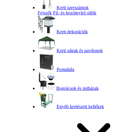
Kerti szerszámok
Fejszék
Fű- és bozótnyíró ollók
Kerti dekorációk
Kerti sátrak és pavilonok
Postaláda
Bográcsok és üstházak
Egyéb kertészeti kellékek