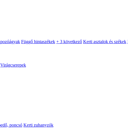
apozóágyak
Függő hintaszékek
+ 3 következő
Kerti asztalok és székek
Virágcserepek
pedő, poncsó
Kerti zuhanyzók