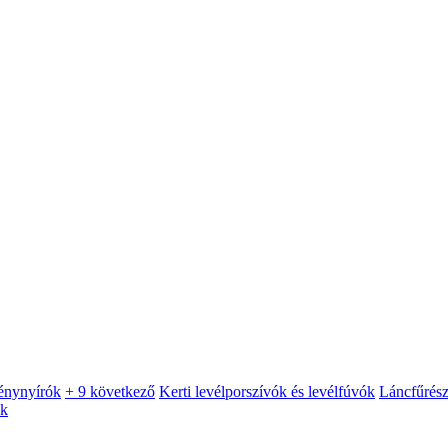
énynyírók
+ 9 következő
Kerti levélporszívók és levélfúvók
Láncfűrés
ók