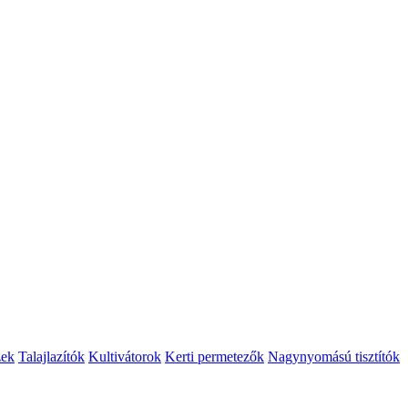
zek
Talajlazítók
Kultivátorok
Kerti permetezők
Nagynyomású tisztítók