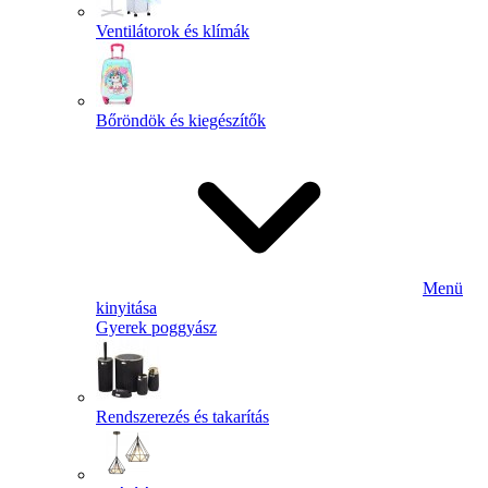
Ventilátorok és klímák
Bőröndök és kiegészítők
Menü
kinyitása
Gyerek poggyász
Rendszerezés és takarítás