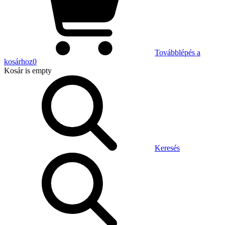
Továbblépés a
kosárhoz
0
Kosár
is empty
Keresés