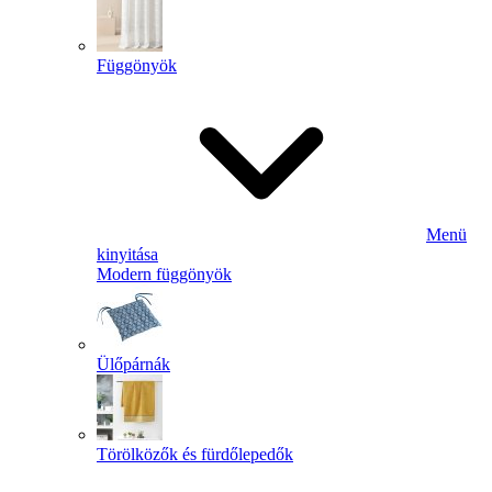
Függönyök
Menü
kinyitása
Modern függönyök
Ülőpárnák
Törölközők és fürdőlepedők