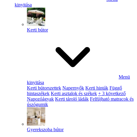
kinyitása
Kerti bútor
Menü
kinyitása
Kerti bútorszettek
Napernyők
Kerti hinták
Függő
hintaszékek
Kerti asztalok és székek
+ 3 következő
Napozóágyak
Kerti tároló ládák
Felfújható matracok és
úszógumik
Gyerekszoba bútor