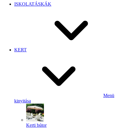
ISKOLATÁSKÁK
KERT
Menü
kinyitása
Kerti bútor