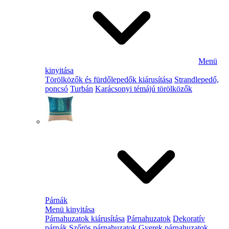
Menü
kinyitása
Törölközők és fürdőlepedők kiárusítása
Strandlepedő,
poncsó
Turbán
Karácsonyi témájú törölközők
Párnák
Menü kinyitása
Párnahuzatok kiárusítása
Párnahuzatok
Dekoratív
párnák
Szőrös párnahuzatok
Gyerek párnahuzatok