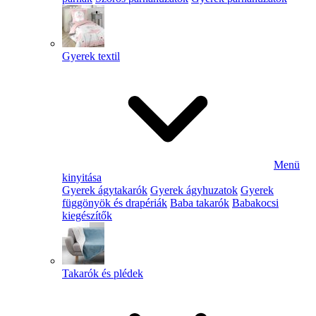
Gyerek textil
Menü
kinyitása
Gyerek ágytakarók
Gyerek ágyhuzatok
Gyerek
függönyök és drapériák
Baba takarók
Babakocsi
kiegészítők
Takarók és plédek