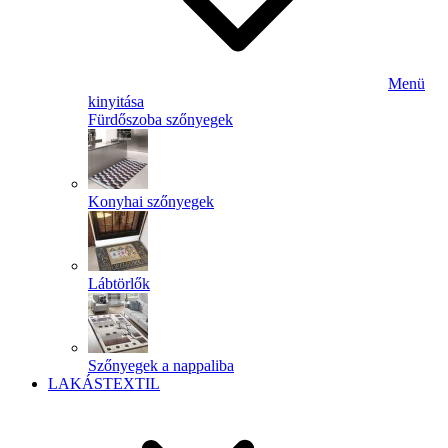
Menü
kinyitása
Fürdőszoba szőnyegek
Konyhai szőnyegek
Lábtörlők
Szőnyegek a nappaliba
LAKÁSTEXTIL