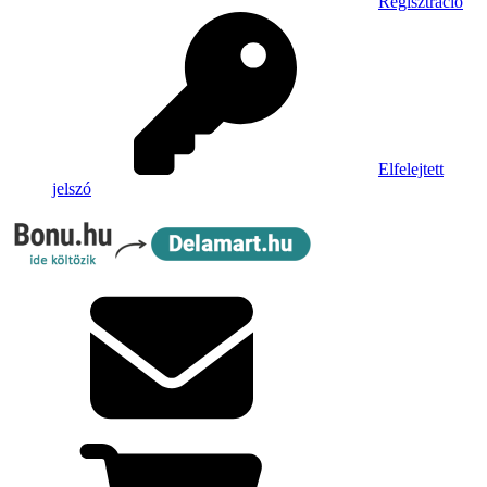
Regisztráció
Elfelejtett
jelszó