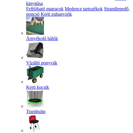
kinyitása
Felfújható matracok
Medence tartozékok
Strandlepedő,
poncsó
Kerti zuhanyzók
Árnyékoló hálók
Vízálló ponyvák
Kerti kocsik
Trambulin