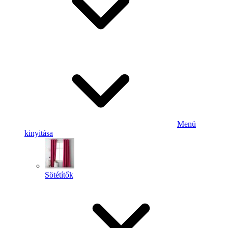
Menü
kinyitása
Sötétítők