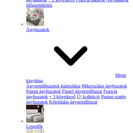
ülőgarnitúrára
Ágyhuzatok
Menü
kinyitása
Ágyneműhuzatok kiárusítása
Mikroszálas ágyhuzatok
Pamut ágyhuzatok
Flanel ágyneműhuzat
Francia
ágyhuzatok
+ 3 következő
Új kollekció
Pamut szatén
ágyhuzatok
Kétoldalas ágyneműhuzat
Lepedők