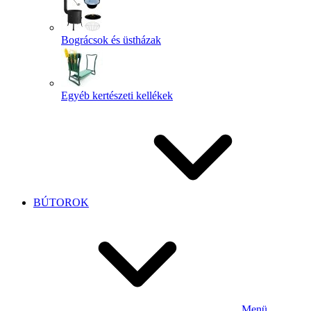
Bográcsok és üstházak
Egyéb kertészeti kellékek
BÚTOROK
Menü