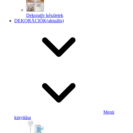
Dekoratív készletek
DEKORÁCIÓK
(aktuális)
Menü
kinyitása