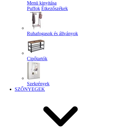
Menü kinyitása
Puffok
Étkezőszékek
Ruhafogasok és állványok
Cipőtartók
Szekrények
SZŐNYEGEK