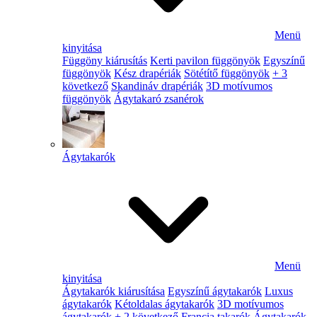
Menü
kinyitása
Függöny kiárusítás
Kerti pavilon függönyök
Egyszínű
függönyök
Kész drapériák
Sötétítő függönyök
+ 3
következő
Skandináv drapériák
3D motívumos
függönyök
Ágytakaró zsanérok
Ágytakarók
Menü
kinyitása
Ágytakarók kiárusítása
Egyszínű ágytakarók
Luxus
ágytakarók
Kétoldalas ágytakarók
3D motívumos
ágytakarók
+ 2 következő
Francia takarók
Ágytakarók