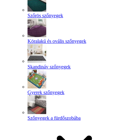
Szőrös szőnyegek
Köralakú és ovális szőnyegek
Skandináv szőnyegek
Gyerek szőnyegek
Szőnyegek a fürdőszobába