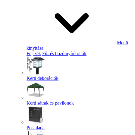
Menü
kinyitása
Fejszék
Fű- és bozótnyíró ollók
Kerti dekorációk
Kerti sátrak és pavilonok
Postaláda