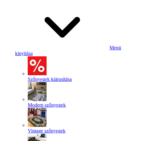
Menü
kinyitása
Szőnyegek kiárusítása
Modern szőnyegek
Vintage szőnyegek