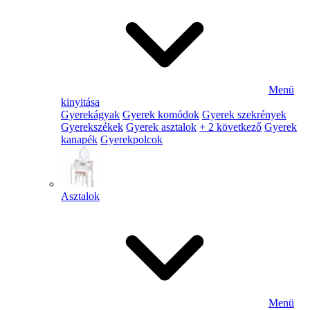
Menü
kinyitása
Gyerekágyak
Gyerek komódok
Gyerek szekrények
Gyerekszékek
Gyerek asztalok
+ 2 következő
Gyerek
kanapék
Gyerekpolcok
Asztalok
Menü