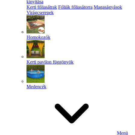
kinyitása
Kerti fóliasátrak
Fóliák fóliasátorra
Magaságyások
Virágcserepek
Homokozók
Kerti pavilon függönyök
Medencék
Menü