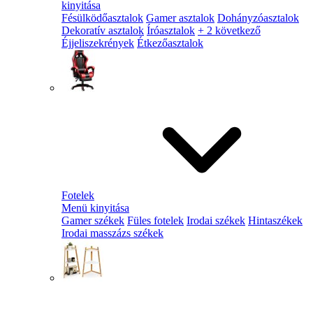
kinyitása
Fésülködőasztalok
Gamer asztalok
Dohányzóasztalok
Dekoratív asztalok
Íróasztalok
+ 2 következő
Éjjeliszekrények
Étkezőasztalok
Fotelek
Menü kinyitása
Gamer székek
Füles fotelek
Irodai székek
Hintaszékek
Irodai masszázs székek