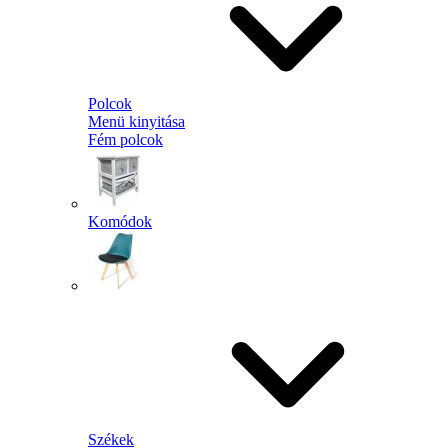
Polcok
Menü kinyitása
Fém polcok
Komódok
Székek