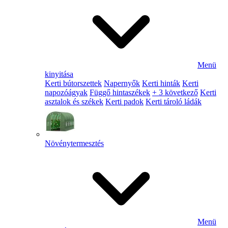
Menü
kinyitása
Kerti bútorszettek
Napernyők
Kerti hinták
Kerti
napozóágyak
Függő hintaszékek
+ 3 következő
Kerti
asztalok és székek
Kerti padok
Kerti tároló ládák
Növénytermesztés
Menü