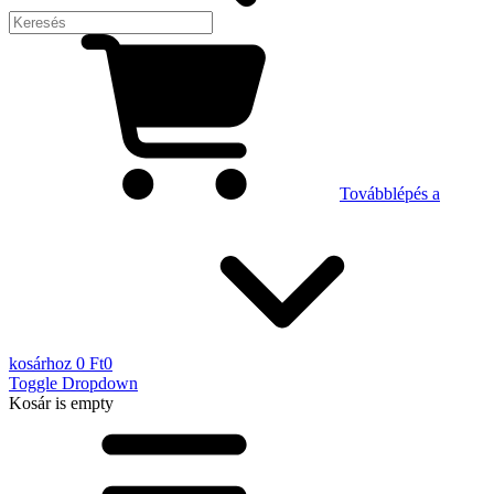
Továbblépés a
kosárhoz
0 Ft
0
Toggle Dropdown
Kosár
is empty