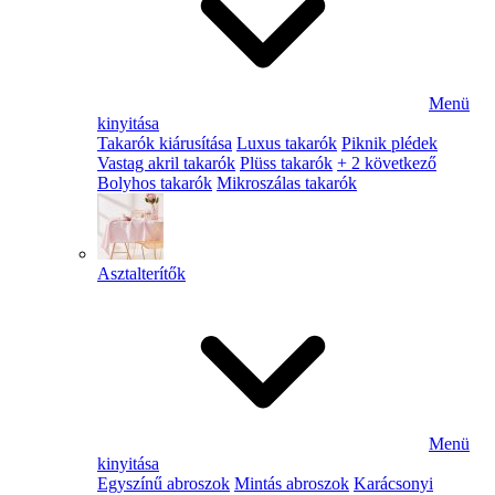
Menü
kinyitása
Takarók kiárusítása
Luxus takarók
Piknik plédek
Vastag akril takarók
Plüss takarók
+ 2 következő
Bolyhos takarók
Mikroszálas takarók
Asztalterítők
Menü
kinyitása
Egyszínű abroszok
Mintás abroszok
Karácsonyi