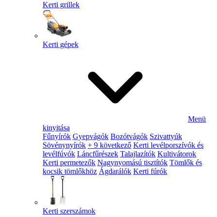
Kerti grillek
Kerti gépek
Menü
kinyitása
Fűnyírók
Gyepvágók
Bozótvágók
Szivattyúk
Sövénynyírók
+ 9 következő
Kerti levélporszívók és
levélfúvók
Láncfűrészek
Talajlazítók
Kultivátorok
Kerti permetezők
Nagynyomású tisztítók
Tömlők és
kocsik tömlőkhöz
Ágdarálók
Kerti fúrók
Kerti szerszámok