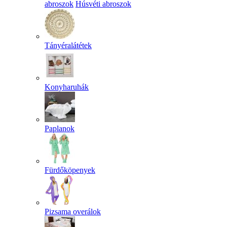
abroszok
Húsvéti abroszok
Tányéralátétek
Konyharuhák
Paplanok
Fürdőköpenyek
Pizsama overálok