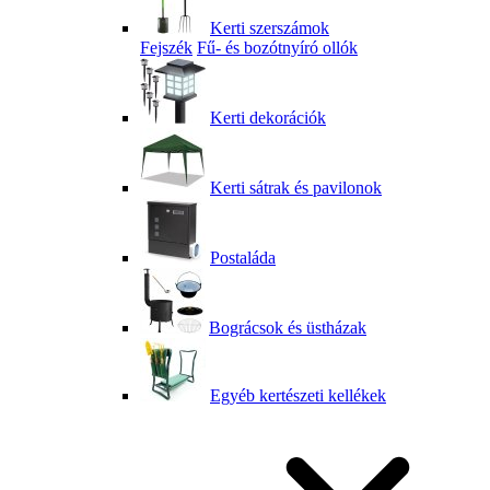
Kerti szerszámok
Fejszék
Fű- és bozótnyíró ollók
Kerti dekorációk
Kerti sátrak és pavilonok
Postaláda
Bográcsok és üstházak
Egyéb kertészeti kellékek