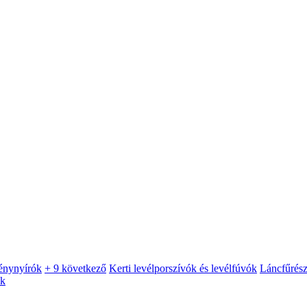
énynyírók
+ 9 következő
Kerti levélporszívók és levélfúvók
Láncfűrés
ók