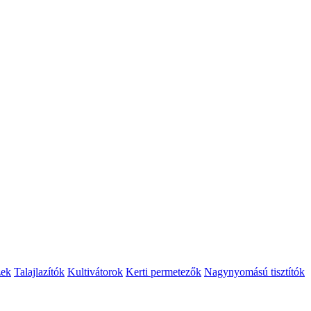
zek
Talajlazítók
Kultivátorok
Kerti permetezők
Nagynyomású tisztítók