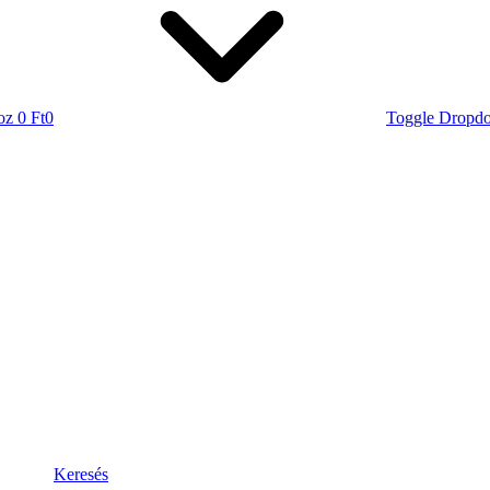
oz
0 Ft
0
Toggle Dropd
Keresés