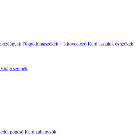
apozóágyak
Függő hintaszékek
+ 3 következő
Kerti asztalok és székek
Virágcserepek
pedő, poncsó
Kerti zuhanyzók