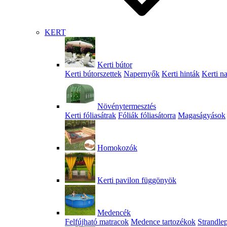
KERT
Kerti bútor
Kerti bútorszettek
Napernyők
Kerti hinták
Kerti n
Növénytermesztés
Kerti fóliasátrak
Fóliák fóliasátorra
Magaságyások
Homokozók
Kerti pavilon függönyök
Medencék
Felfújható matracok
Medence tartozékok
Strandle