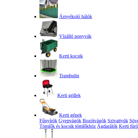
Árnyékoló hálók
Vízálló ponyvák
Kerti kocsik
Trambulin
Kerti grillek
Kerti gépek
Fűnyírók
Gyepvágók
Bozótvágók
Szivattyúk
Söv
Tömlők és kocsik tömlőkhöz
Ágdarálók
Kerti fúr