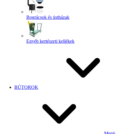
Bográcsok és üstházak
Egyéb kertészeti kellékek
BÚTOROK
Menü