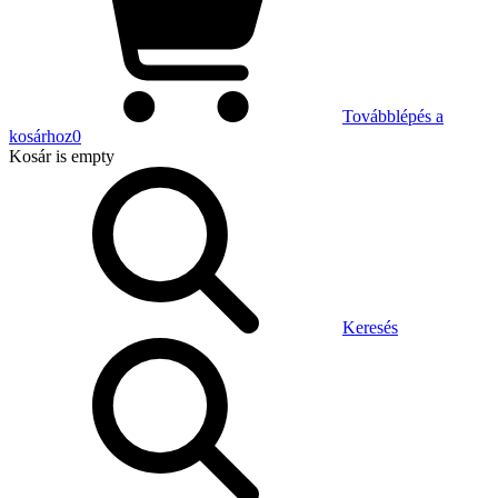
Továbblépés a
kosárhoz
0
Kosár
is empty
Keresés