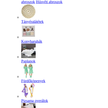
abroszok
Húsvéti abroszok
Tányéralátétek
Konyharuhák
Paplanok
Fürdőköpenyek
Pizsama overálok