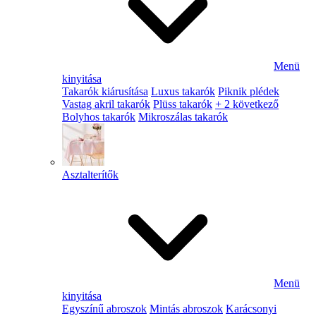
Menü
kinyitása
Takarók kiárusítása
Luxus takarók
Piknik plédek
Vastag akril takarók
Plüss takarók
+ 2 következő
Bolyhos takarók
Mikroszálas takarók
Asztalterítők
Menü
kinyitása
Egyszínű abroszok
Mintás abroszok
Karácsonyi