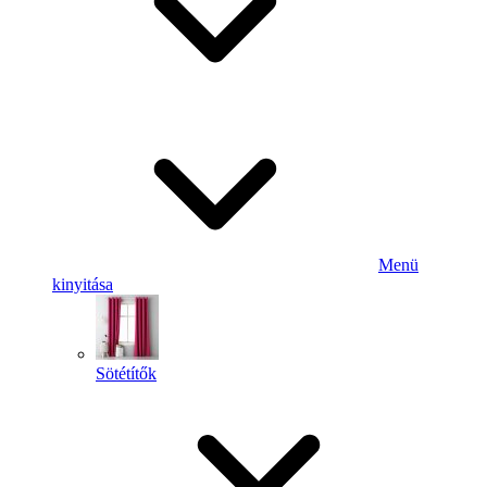
Menü
kinyitása
Sötétítők