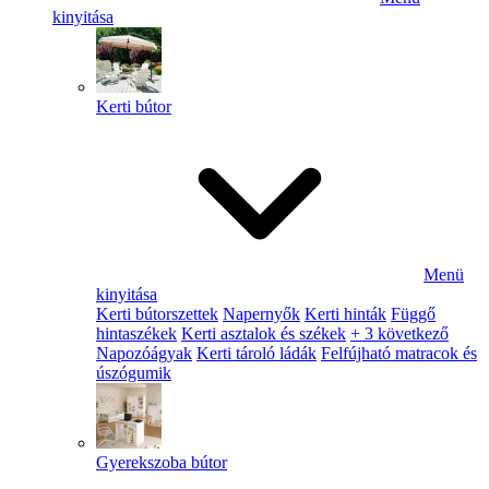
kinyitása
Kerti bútor
Menü
kinyitása
Kerti bútorszettek
Napernyők
Kerti hinták
Függő
hintaszékek
Kerti asztalok és székek
+ 3 következő
Napozóágyak
Kerti tároló ládák
Felfújható matracok és
úszógumik
Gyerekszoba bútor