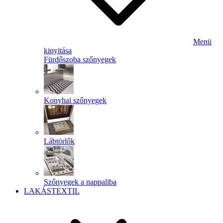
Menü
kinyitása
Fürdőszoba szőnyegek
Konyhai szőnyegek
Lábtörlők
Szőnyegek a nappaliba
LAKÁSTEXTIL