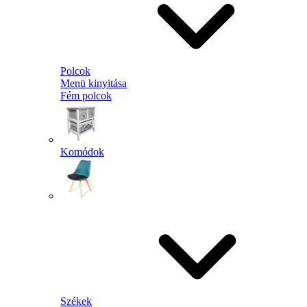
Polcok
Menü kinyitása
Fém polcok
Komódok
Székek