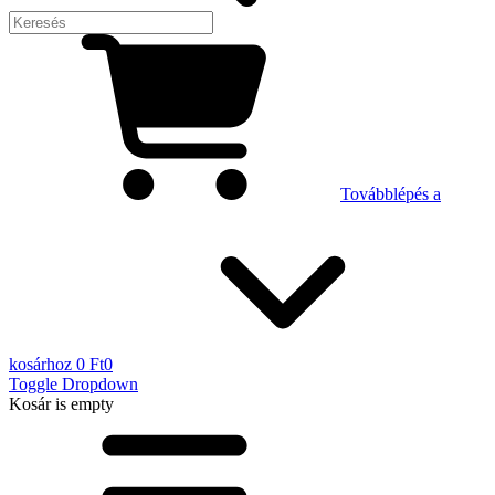
Továbblépés a
kosárhoz
0 Ft
0
Toggle Dropdown
Kosár
is empty