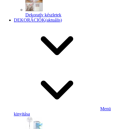
Dekoratív készletek
DEKORÁCIÓK
(aktuális)
Menü
kinyitása