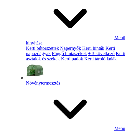
Menü
kinyitása
Kerti bútorszettek
Napernyők
Kerti hinták
Kerti
napozóágyak
Függő hintaszékek
+ 3 következő
Kerti
asztalok és székek
Kerti padok
Kerti tároló ládák
Növénytermesztés
Menü