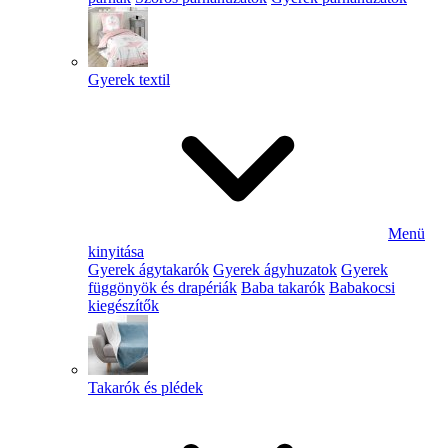
Gyerek textil
Menü
kinyitása
Gyerek ágytakarók
Gyerek ágyhuzatok
Gyerek
függönyök és drapériák
Baba takarók
Babakocsi
kiegészítők
Takarók és plédek