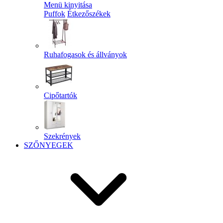
Menü kinyitása
Puffok
Étkezőszékek
Ruhafogasok és állványok
Cipőtartók
Szekrények
SZŐNYEGEK