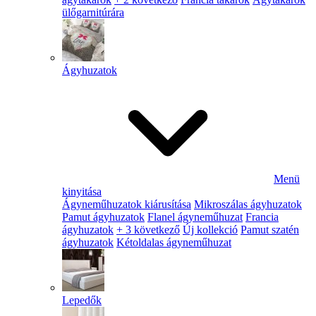
ülőgarnitúrára
Ágyhuzatok
Menü
kinyitása
Ágyneműhuzatok kiárusítása
Mikroszálas ágyhuzatok
Pamut ágyhuzatok
Flanel ágyneműhuzat
Francia
ágyhuzatok
+ 3 következő
Új kollekció
Pamut szatén
ágyhuzatok
Kétoldalas ágyneműhuzat
Lepedők