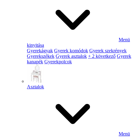
Menü
kinyitása
Gyerekágyak
Gyerek komódok
Gyerek szekrények
Gyerekszékek
Gyerek asztalok
+ 2 következő
Gyerek
kanapék
Gyerekpolcok
Asztalok
Menü