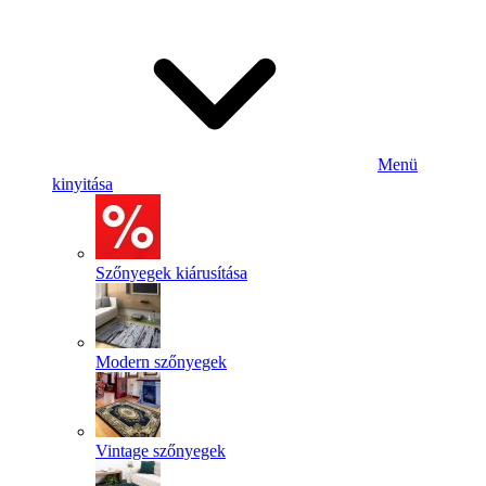
Menü
kinyitása
Szőnyegek kiárusítása
Modern szőnyegek
Vintage szőnyegek