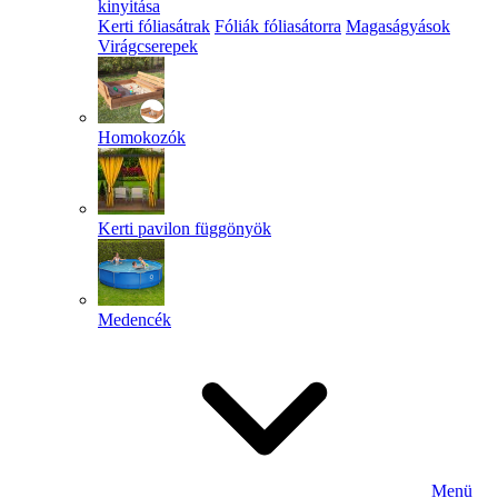
kinyitása
Kerti fóliasátrak
Fóliák fóliasátorra
Magaságyások
Virágcserepek
Homokozók
Kerti pavilon függönyök
Medencék
Menü