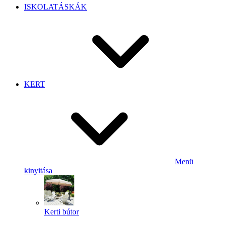
ISKOLATÁSKÁK
KERT
Menü
kinyitása
Kerti bútor