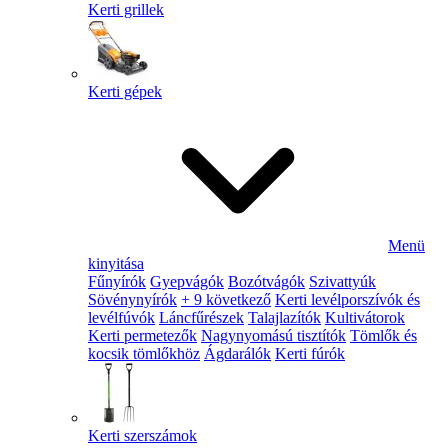
Kerti grillek
Kerti gépek
Menü
kinyitása
Fűnyírók
Gyepvágók
Bozótvágók
Szivattyúk
Sövénynyírók
+ 9 következő
Kerti levélporszívók és
levélfúvók
Láncfűrészek
Talajlazítók
Kultivátorok
Kerti permetezők
Nagynyomású tisztítók
Tömlők és
kocsik tömlőkhöz
Ágdarálók
Kerti fúrók
Kerti szerszámok