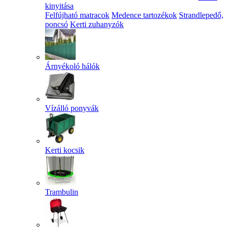
kinyitása
Felfújható matracok
Medence tartozékok
Strandlepedő,
poncsó
Kerti zuhanyzók
Árnyékoló hálók
Vízálló ponyvák
Kerti kocsik
Trambulin