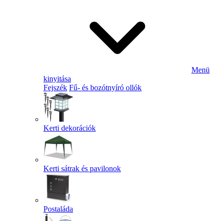
Menü
kinyitása
Fejszék
Fű- és bozótnyíró ollók
Kerti dekorációk
Kerti sátrak és pavilonok
Postaláda