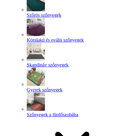
Szőrös szőnyegek
Köralakú és ovális szőnyegek
Skandináv szőnyegek
Gyerek szőnyegek
Szőnyegek a fürdőszobába