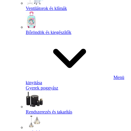
Ventilátorok és klímák
Bőröndök és kiegészítők
Menü
kinyitása
Gyerek poggyász
Rendszerezés és takarítás