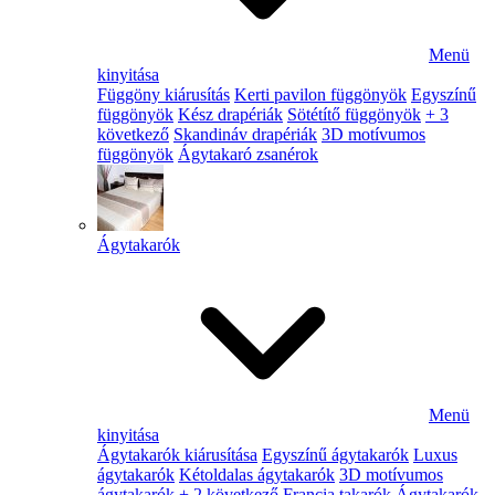
Menü
kinyitása
Függöny kiárusítás
Kerti pavilon függönyök
Egyszínű
függönyök
Kész drapériák
Sötétítő függönyök
+ 3
következő
Skandináv drapériák
3D motívumos
függönyök
Ágytakaró zsanérok
Ágytakarók
Menü
kinyitása
Ágytakarók kiárusítása
Egyszínű ágytakarók
Luxus
ágytakarók
Kétoldalas ágytakarók
3D motívumos
ágytakarók
+ 2 következő
Francia takarók
Ágytakarók