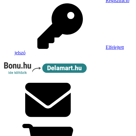
Regisztráció
Elfelejtett
jelszó