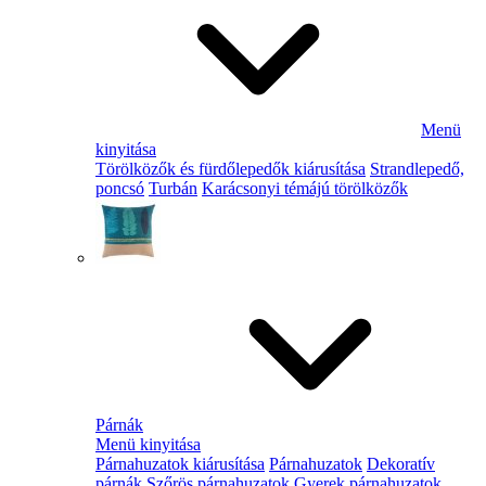
Menü
kinyitása
Törölközők és fürdőlepedők kiárusítása
Strandlepedő,
poncsó
Turbán
Karácsonyi témájú törölközők
Párnák
Menü kinyitása
Párnahuzatok kiárusítása
Párnahuzatok
Dekoratív
párnák
Szőrös párnahuzatok
Gyerek párnahuzatok