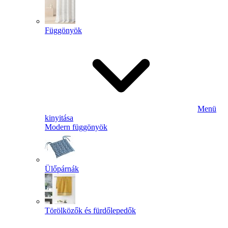
Függönyök
Menü
kinyitása
Modern függönyök
Ülőpárnák
Törölközők és fürdőlepedők