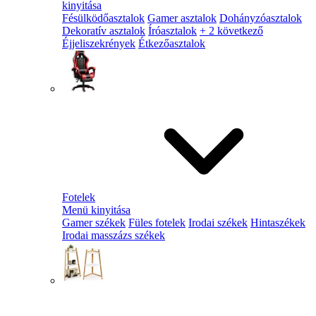
kinyitása
Fésülködőasztalok
Gamer asztalok
Dohányzóasztalok
Dekoratív asztalok
Íróasztalok
+ 2 következő
Éjjeliszekrények
Étkezőasztalok
Fotelek
Menü kinyitása
Gamer székek
Füles fotelek
Irodai székek
Hintaszékek
Irodai masszázs székek