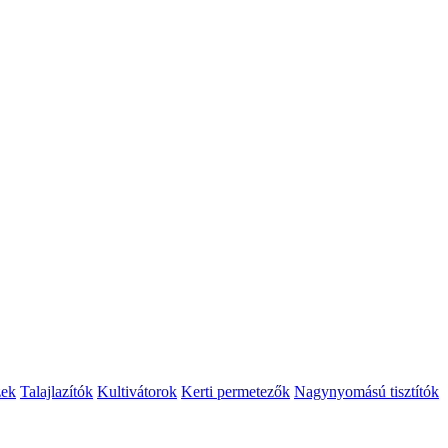
zek
Talajlazítók
Kultivátorok
Kerti permetezők
Nagynyomású tisztítók