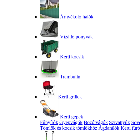
Árnyékoló hálók
Vízálló ponyvák
Kerti kocsik
Trambulin
Kerti grillek
Kerti gépek
Fűnyírók
Gyepvágók
Bozótvágók
Szivattyúk
Söv
Tömlők és kocsik tömlőkhöz
Ágdarálók
Kerti fúr