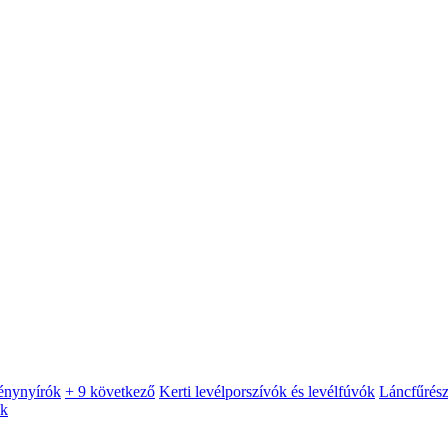
énynyírók
+ 9 következő
Kerti levélporszívók és levélfúvók
Láncfűrés
ók