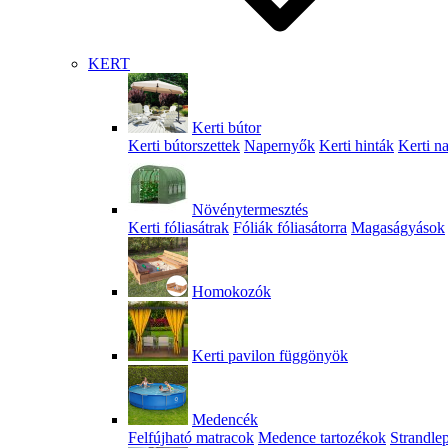
KERT
Kerti bútor
Kerti bútorszettek
Napernyők
Kerti hinták
Kerti n
Növénytermesztés
Kerti fóliasátrak
Fóliák fóliasátorra
Magaságyások
Homokozók
Kerti pavilon függönyök
Medencék
Felfújható matracok
Medence tartozékok
Strandle