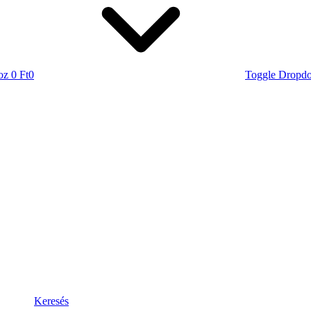
oz
0 Ft
0
Toggle Dropd
Keresés