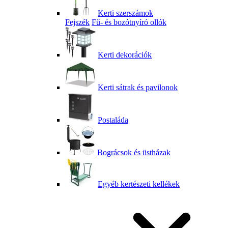
Kerti szerszámok
Fejszék
Fű- és bozótnyíró ollók
Kerti dekorációk
Kerti sátrak és pavilonok
Postaláda
Bográcsok és üstházak
Egyéb kertészeti kellékek