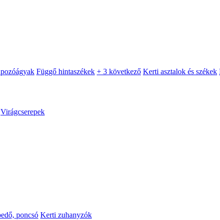
apozóágyak
Függő hintaszékek
+ 3 következő
Kerti asztalok és székek
Virágcserepek
pedő, poncsó
Kerti zuhanyzók