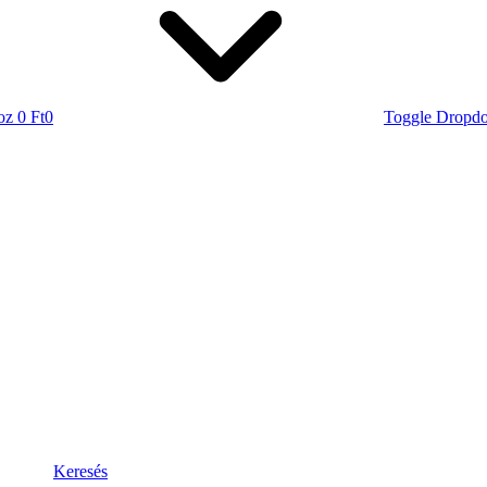
oz
0 Ft
0
Toggle Dropd
Keresés