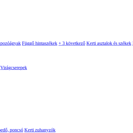
apozóágyak
Függő hintaszékek
+ 3 következő
Kerti asztalok és székek
Virágcserepek
pedő, poncsó
Kerti zuhanyzók