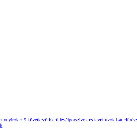
énynyírók
+ 9 következő
Kerti levélporszívók és levélfúvók
Láncfűrés
ók