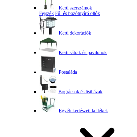
Kerti szerszámok
Fejszék
Fű- és bozótnyíró ollók
Kerti dekorációk
Kerti sátrak és pavilonok
Postaláda
Bográcsok és üstházak
Egyéb kertészeti kellékek