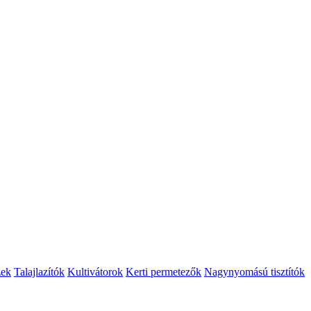
zek
Talajlazítók
Kultivátorok
Kerti permetezők
Nagynyomású tisztítók