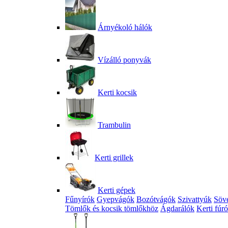
Árnyékoló hálók
Vízálló ponyvák
Kerti kocsik
Trambulin
Kerti grillek
Kerti gépek
Fűnyírók
Gyepvágók
Bozótvágók
Szivattyúk
Söv
Tömlők és kocsik tömlőkhöz
Ágdarálók
Kerti fúr