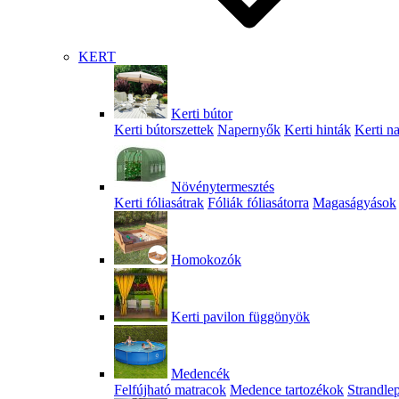
KERT
Kerti bútor
Kerti bútorszettek
Napernyők
Kerti hinták
Kerti n
Növénytermesztés
Kerti fóliasátrak
Fóliák fóliasátorra
Magaságyások
Homokozók
Kerti pavilon függönyök
Medencék
Felfújható matracok
Medence tartozékok
Strandle