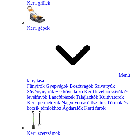
Kerti grillek
Kerti gépek
Menü
kinyitása
Fűnyírók
Gyepvágók
Bozótvágók
Szivattyúk
Sövénynyírók
+ 9 következő
Kerti levélporszívók és
levélfúvók
Láncfűrészek
Talajlazítók
Kultivátorok
Kerti permetezők
Nagynyomású tisztítók
Tömlők és
kocsik tömlőkhöz
Ágdarálók
Kerti fúrók
Kerti szerszámok