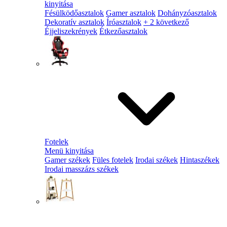
kinyitása
Fésülködőasztalok
Gamer asztalok
Dohányzóasztalok
Dekoratív asztalok
Íróasztalok
+ 2 következő
Éjjeliszekrények
Étkezőasztalok
Fotelek
Menü kinyitása
Gamer székek
Füles fotelek
Irodai székek
Hintaszékek
Irodai masszázs székek