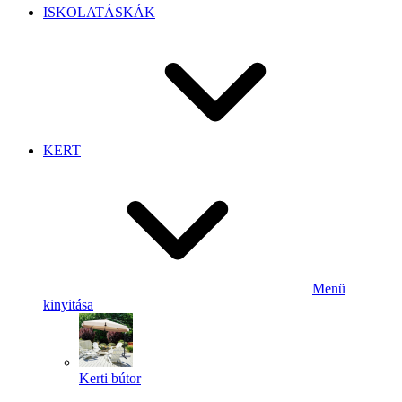
ISKOLATÁSKÁK
KERT
Menü
kinyitása
Kerti bútor