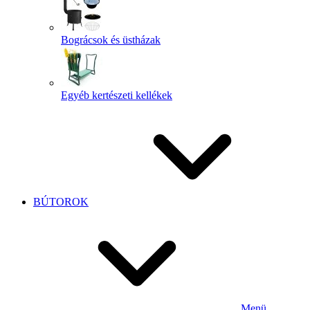
Bográcsok és üstházak
Egyéb kertészeti kellékek
BÚTOROK
Menü