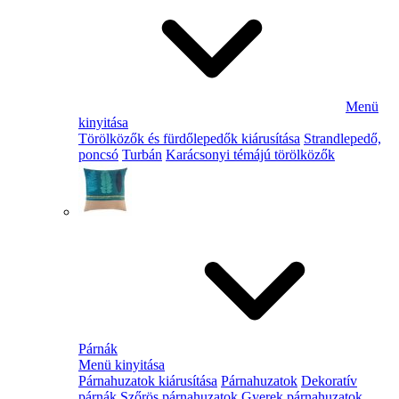
Menü
kinyitása
Törölközők és fürdőlepedők kiárusítása
Strandlepedő,
poncsó
Turbán
Karácsonyi témájú törölközők
Párnák
Menü kinyitása
Párnahuzatok kiárusítása
Párnahuzatok
Dekoratív
párnák
Szőrös párnahuzatok
Gyerek párnahuzatok