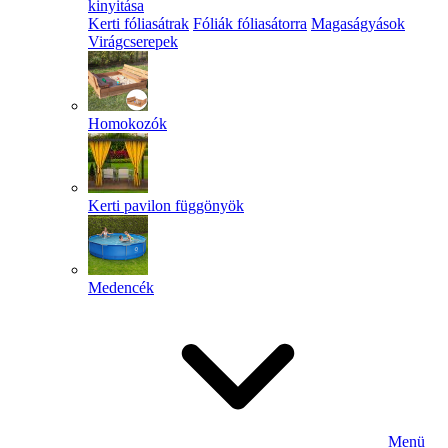
kinyitása
Kerti fóliasátrak
Fóliák fóliasátorra
Magaságyások
Virágcserepek
Homokozók
Kerti pavilon függönyök
Medencék
Menü