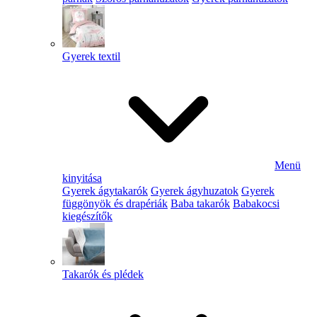
Gyerek textil
Menü
kinyitása
Gyerek ágytakarók
Gyerek ágyhuzatok
Gyerek
függönyök és drapériák
Baba takarók
Babakocsi
kiegészítők
Takarók és plédek