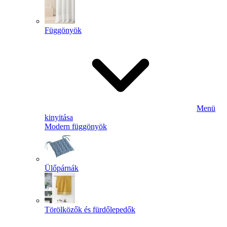
Függönyök
Menü
kinyitása
Modern függönyök
Ülőpárnák
Törölközők és fürdőlepedők