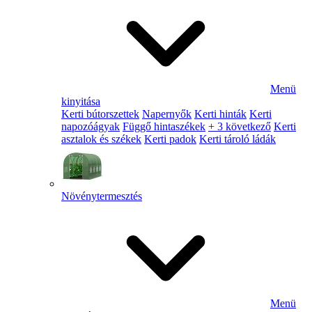
Menü
kinyitása
Kerti bútorszettek
Napernyők
Kerti hinták
Kerti
napozóágyak
Függő hintaszékek
+ 3 következő
Kerti
asztalok és székek
Kerti padok
Kerti tároló ládák
Növénytermesztés
Menü