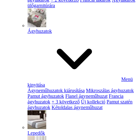
ülőgarnitúrára
Ágyhuzatok
Menü
kinyitása
Ágyneműhuzatok kiárusítása
Mikroszálas ágyhuzatok
Pamut ágyhuzatok
Flanel ágyneműhuzat
Francia
ágyhuzatok
+ 3 következő
Új kollekció
Pamut szatén
ágyhuzatok
Kétoldalas ágyneműhuzat
Lepedők