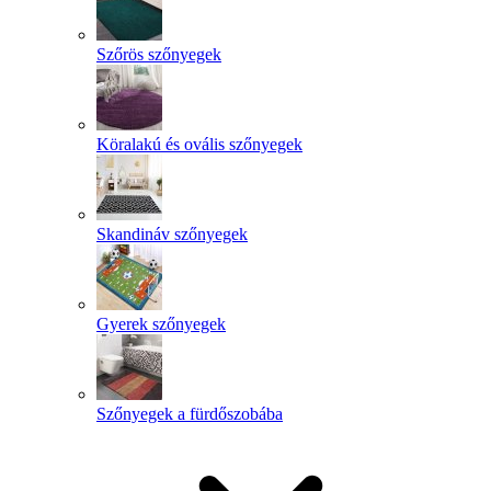
Szőrös szőnyegek
Köralakú és ovális szőnyegek
Skandináv szőnyegek
Gyerek szőnyegek
Szőnyegek a fürdőszobába