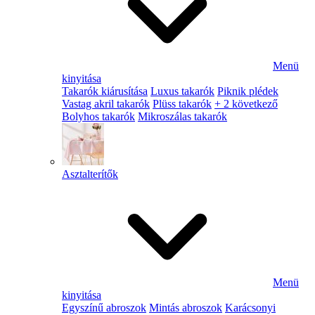
Menü
kinyitása
Takarók kiárusítása
Luxus takarók
Piknik plédek
Vastag akril takarók
Plüss takarók
+ 2 következő
Bolyhos takarók
Mikroszálas takarók
Asztalterítők
Menü
kinyitása
Egyszínű abroszok
Mintás abroszok
Karácsonyi