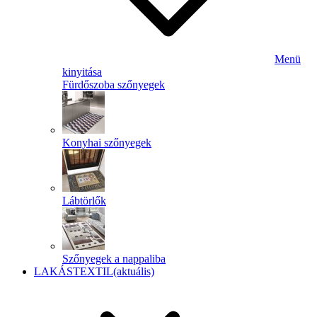
Menü
kinyitása
Fürdőszoba szőnyegek
Konyhai szőnyegek
Lábtörlők
Szőnyegek a nappaliba
LAKÁSTEXTIL
(aktuális)