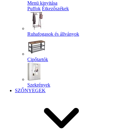
Menü kinyitása
Puffok
Étkezőszékek
Ruhafogasok és állványok
Cipőtartók
Szekrények
SZŐNYEGEK