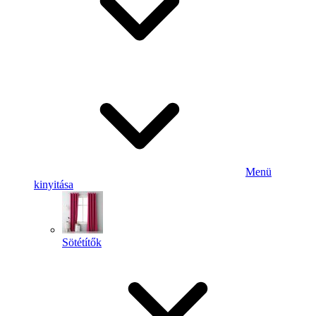
Menü
kinyitása
Sötétítők