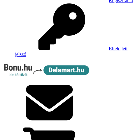
Regisztráció
Elfelejtett
jelszó