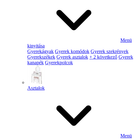
Menü
kinyitása
Gyerekágyak
Gyerek komódok
Gyerek szekrények
Gyerekszékek
Gyerek asztalok
+ 2 következő
Gyerek
kanapék
Gyerekpolcok
Asztalok
Menü