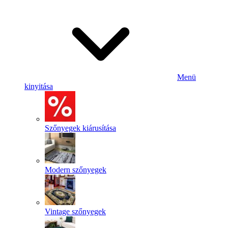
Menü
kinyitása
Szőnyegek kiárusítása
Modern szőnyegek
Vintage szőnyegek