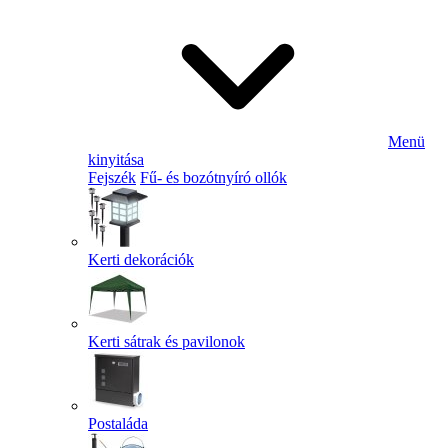
Menü
kinyitása
Fejszék
Fű- és bozótnyíró ollók
Kerti dekorációk
Kerti sátrak és pavilonok
Postaláda