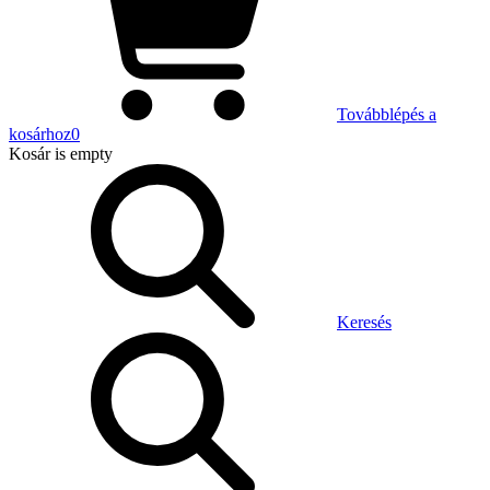
Továbblépés a
kosárhoz
0
Kosár
is empty
Keresés