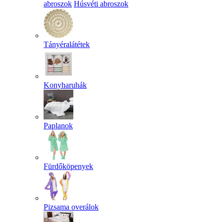
abroszok
Húsvéti abroszok
Tányéralátétek
Konyharuhák
Paplanok
Fürdőköpenyek
Pizsama overálok