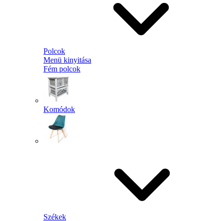
Polcok
Menü kinyitása
Fém polcok
Komódok
Székek