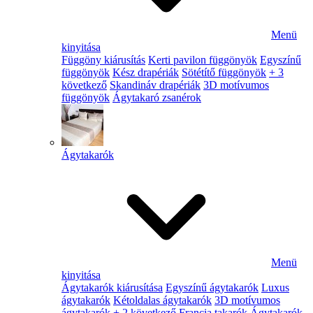
Menü
kinyitása
Függöny kiárusítás
Kerti pavilon függönyök
Egyszínű
függönyök
Kész drapériák
Sötétítő függönyök
+ 3
következő
Skandináv drapériák
3D motívumos
függönyök
Ágytakaró zsanérok
Ágytakarók
Menü
kinyitása
Ágytakarók kiárusítása
Egyszínű ágytakarók
Luxus
ágytakarók
Kétoldalas ágytakarók
3D motívumos
ágytakarók
+ 2 következő
Francia takarók
Ágytakarók