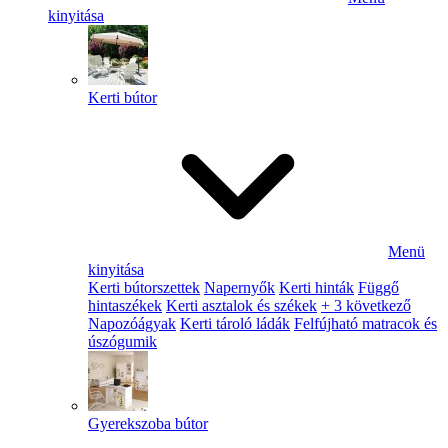
kinyitása
Kerti bútor
Menü
kinyitása
Kerti bútorszettek
Napernyők
Kerti hinták
Függő
hintaszékek
Kerti asztalok és székek
+ 3 következő
Napozóágyak
Kerti tároló ládák
Felfújható matracok és
úszógumik
Gyerekszoba bútor