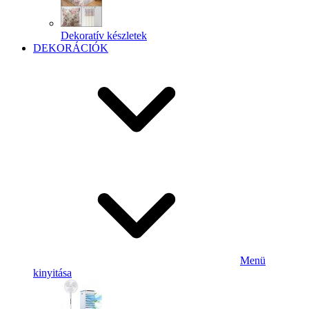
Dekoratív készletek
DEKORÁCIÓK
Menü
kinyitása