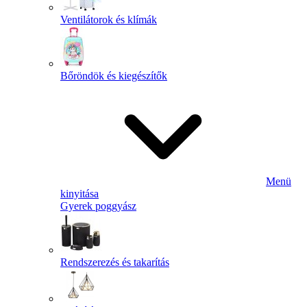
Ventilátorok és klímák
Bőröndök és kiegészítők
Menü
kinyitása
Gyerek poggyász
Rendszerezés és takarítás