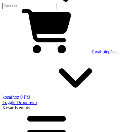
Továbblépés a
kosárhoz
0 Ft
0
Toggle Dropdown
Kosár
is empty