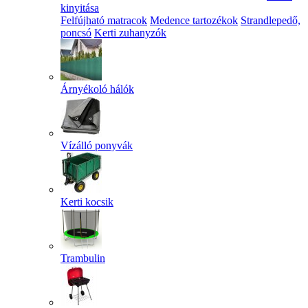
kinyitása
Felfújható matracok
Medence tartozékok
Strandlepedő,
poncsó
Kerti zuhanyzók
Árnyékoló hálók
Vízálló ponyvák
Kerti kocsik
Trambulin