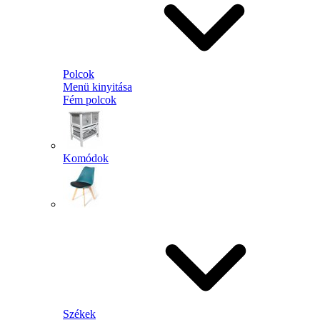
Polcok
Menü kinyitása
Fém polcok
Komódok
Székek