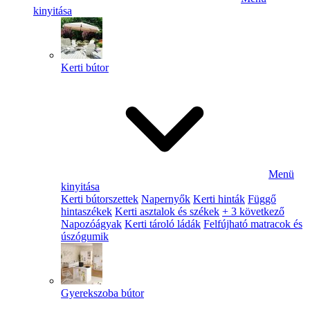
kinyitása
Kerti bútor
Menü
kinyitása
Kerti bútorszettek
Napernyők
Kerti hinták
Függő
hintaszékek
Kerti asztalok és székek
+ 3 következő
Napozóágyak
Kerti tároló ládák
Felfújható matracok és
úszógumik
Gyerekszoba bútor