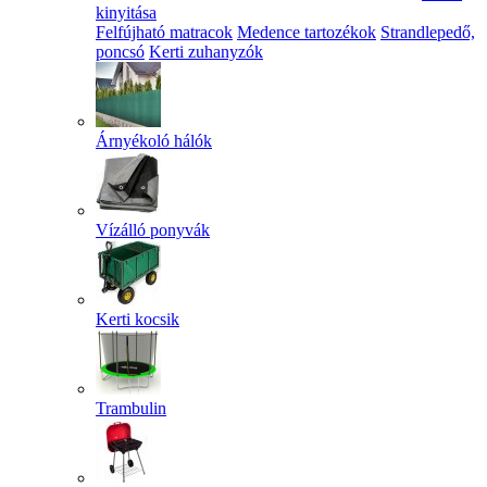
kinyitása
Felfújható matracok
Medence tartozékok
Strandlepedő,
poncsó
Kerti zuhanyzók
Árnyékoló hálók
Vízálló ponyvák
Kerti kocsik
Trambulin