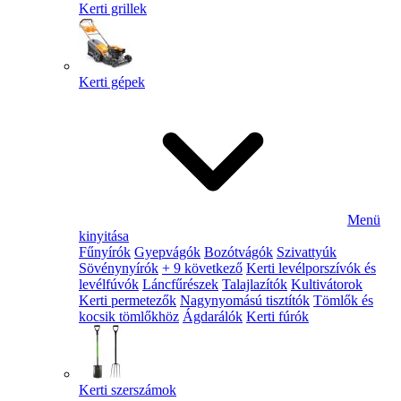
Kerti grillek
Kerti gépek
Menü
kinyitása
Fűnyírók
Gyepvágók
Bozótvágók
Szivattyúk
Sövénynyírók
+ 9 következő
Kerti levélporszívók és
levélfúvók
Láncfűrészek
Talajlazítók
Kultivátorok
Kerti permetezők
Nagynyomású tisztítók
Tömlők és
kocsik tömlőkhöz
Ágdarálók
Kerti fúrók
Kerti szerszámok