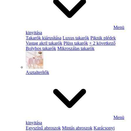
Menü
kinyitása
Takarók kiárusítása
Luxus takarók
Piknik plédek
Vastag akril takarók
Plüss takarók
+ 2 következő
Bolyhos takarók
Mikroszálas takarók
Asztalterítők
Menü
kinyitása
Egyszínű abroszok
Mintás abroszok
Karácsonyi