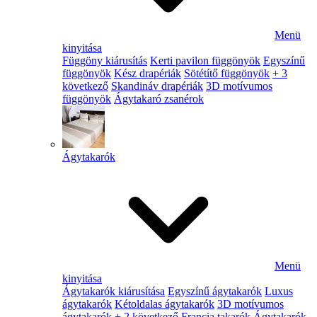
Menü
kinyitása
Függöny kiárusítás
Kerti pavilon függönyök
Egyszínű
függönyök
Kész drapériák
Sötétítő függönyök
+ 3
következő
Skandináv drapériák
3D motívumos
függönyök
Ágytakaró zsanérok
Ágytakarók
Menü
kinyitása
Ágytakarók kiárusítása
Egyszínű ágytakarók
Luxus
ágytakarók
Kétoldalas ágytakarók
3D motívumos
ágytakarók
+ 2 következő
Francia takarók
Ágytakarók