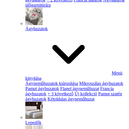
ülőgarnitúrára
Ágyhuzatok
Menü
kinyitása
Ágyneműhuzatok kiárusítása
Mikroszálas ágyhuzatok
Pamut ágyhuzatok
Flanel ágyneműhuzat
Francia
ágyhuzatok
+ 3 következő
Új kollekció
Pamut szatén
ágyhuzatok
Kétoldalas ágyneműhuzat
Lepedők