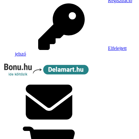
Regisztráció
Elfelejtett
jelszó