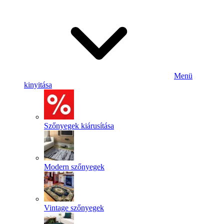
Menü
kinyitása
Szőnyegek kiárusítása
Modern szőnyegek
Vintage szőnyegek