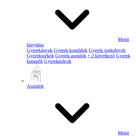
Menü
kinyitása
Gyerekágyak
Gyerek komódok
Gyerek szekrények
Gyerekszékek
Gyerek asztalok
+ 2 következő
Gyerek
kanapék
Gyerekpolcok
Asztalok
Menü