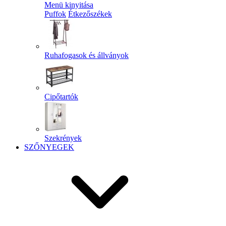
Menü kinyitása
Puffok
Étkezőszékek
Ruhafogasok és állványok
Cipőtartók
Szekrények
SZŐNYEGEK