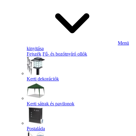
Menü
kinyitása
Fejszék
Fű- és bozótnyíró ollók
Kerti dekorációk
Kerti sátrak és pavilonok
Postaláda