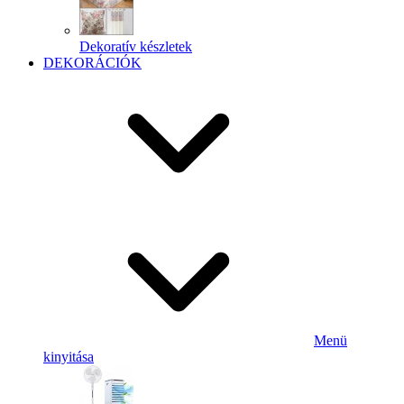
Dekoratív készletek
DEKORÁCIÓK
Menü
kinyitása