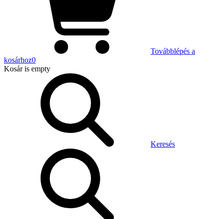
Továbblépés a
kosárhoz
0
Kosár
is empty
Keresés