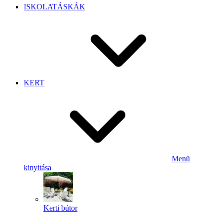
ISKOLATÁSKÁK
KERT
Menü
kinyitása
Kerti bútor