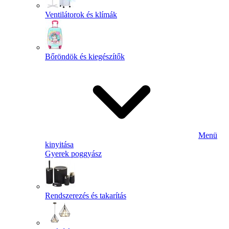
Ventilátorok és klímák
Bőröndök és kiegészítők
Menü
kinyitása
Gyerek poggyász
Rendszerezés és takarítás