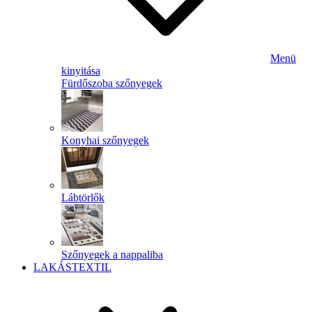
Menü
kinyitása
Fürdőszoba szőnyegek
Konyhai szőnyegek
Lábtörlők
Szőnyegek a nappaliba
LAKÁSTEXTIL