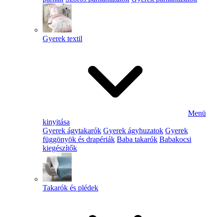
Gyerek textil
Menü
kinyitása
Gyerek ágytakarók
Gyerek ágyhuzatok
Gyerek
függönyök és drapériák
Baba takarók
Babakocsi
kiegészítők
Takarók és plédek