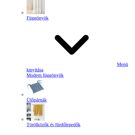
Függönyök
Menü
kinyitása
Modern függönyök
Ülőpárnák
Törölközők és fürdőlepedők