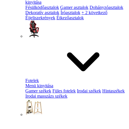
kinyitása
Fésülködőasztalok
Gamer asztalok
Dohányzóasztalok
Dekoratív asztalok
Íróasztalok
+ 2 következő
Éjjeliszekrények
Étkezőasztalok
Fotelek
Menü kinyitása
Gamer székek
Füles fotelek
Irodai székek
Hintaszékek
Irodai masszázs székek