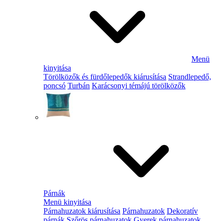
Menü
kinyitása
Törölközők és fürdőlepedők kiárusítása
Strandlepedő,
poncsó
Turbán
Karácsonyi témájú törölközők
Párnák
Menü kinyitása
Párnahuzatok kiárusítása
Párnahuzatok
Dekoratív
párnák
Szőrös párnahuzatok
Gyerek párnahuzatok