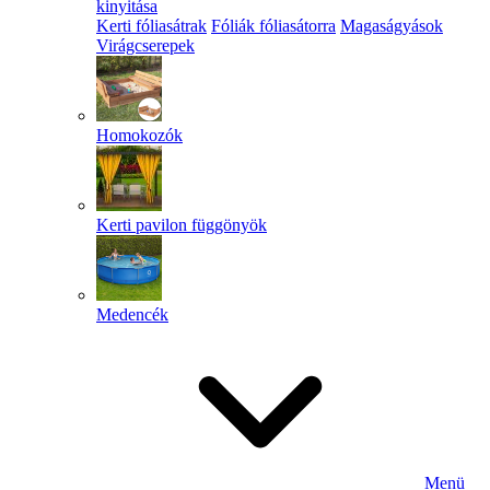
kinyitása
Kerti fóliasátrak
Fóliák fóliasátorra
Magaságyások
Virágcserepek
Homokozók
Kerti pavilon függönyök
Medencék
Menü