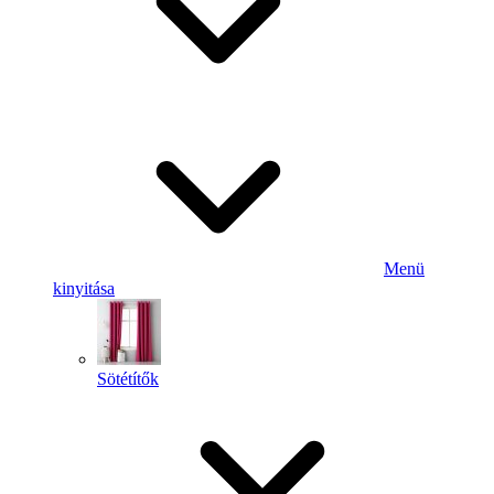
Menü
kinyitása
Sötétítők