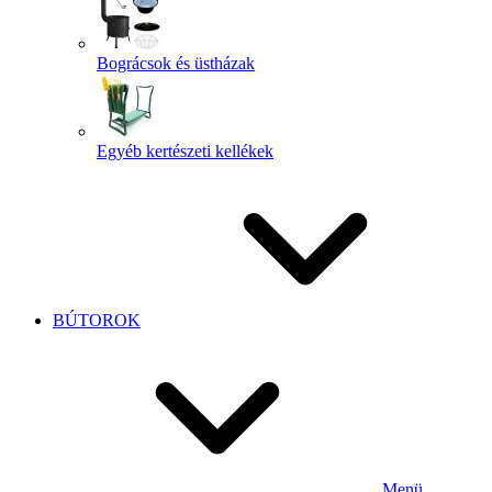
Bográcsok és üstházak
Egyéb kertészeti kellékek
BÚTOROK
Menü