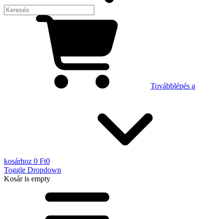
Továbblépés a
kosárhoz
0 Ft
0
Toggle Dropdown
Kosár
is empty