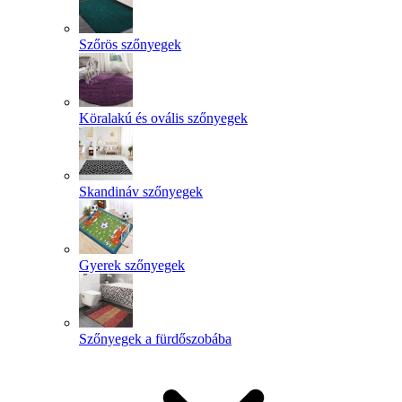
Szőrös szőnyegek
Köralakú és ovális szőnyegek
Skandináv szőnyegek
Gyerek szőnyegek
Szőnyegek a fürdőszobába