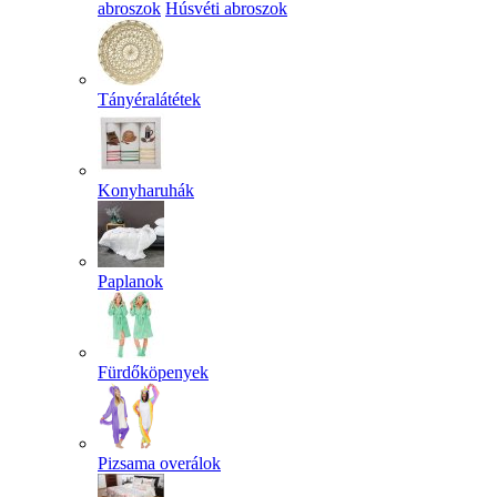
abroszok
Húsvéti abroszok
Tányéralátétek
Konyharuhák
Paplanok
Fürdőköpenyek
Pizsama overálok