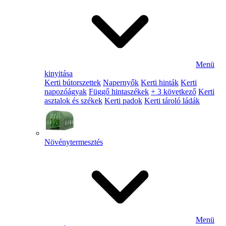
Menü
kinyitása
Kerti bútorszettek
Napernyők
Kerti hinták
Kerti
napozóágyak
Függő hintaszékek
+ 3 következő
Kerti
asztalok és székek
Kerti padok
Kerti tároló ládák
Növénytermesztés
Menü