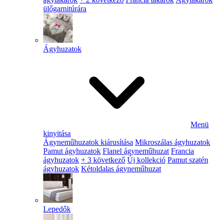
ülőgarnitúrára
Ágyhuzatok
Menü
kinyitása
Ágyneműhuzatok kiárusítása
Mikroszálas ágyhuzatok
Pamut ágyhuzatok
Flanel ágyneműhuzat
Francia
ágyhuzatok
+ 3 következő
Új kollekció
Pamut szatén
ágyhuzatok
Kétoldalas ágyneműhuzat
Lepedők