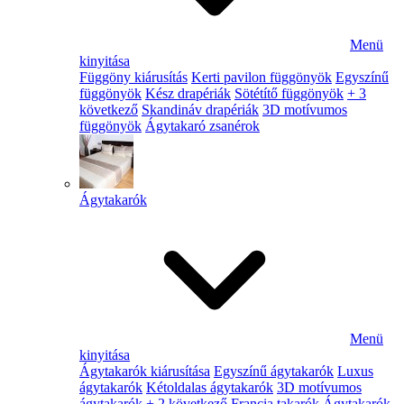
Menü
kinyitása
Függöny kiárusítás
Kerti pavilon függönyök
Egyszínű
függönyök
Kész drapériák
Sötétítő függönyök
+ 3
következő
Skandináv drapériák
3D motívumos
függönyök
Ágytakaró zsanérok
Ágytakarók
Menü
kinyitása
Ágytakarók kiárusítása
Egyszínű ágytakarók
Luxus
ágytakarók
Kétoldalas ágytakarók
3D motívumos
ágytakarók
+ 2 következő
Francia takarók
Ágytakarók