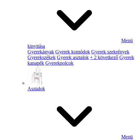
Menü
kinyitása
Gyerekágyak
Gyerek komódok
Gyerek szekrények
Gyerekszékek
Gyerek asztalok
+ 2 következő
Gyerek
kanapék
Gyerekpolcok
Asztalok
Menü