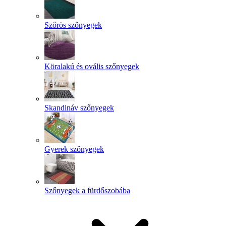
Szőrös szőnyegek
Köralakú és ovális szőnyegek
Skandináv szőnyegek
Gyerek szőnyegek
Szőnyegek a fürdőszobába