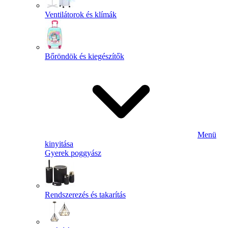
Ventilátorok és klímák
Bőröndök és kiegészítők
Menü
kinyitása
Gyerek poggyász
Rendszerezés és takarítás