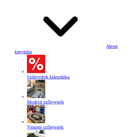
Menü
kinyitása
Szőnyegek kiárusítása
Modern szőnyegek
Vintage szőnyegek