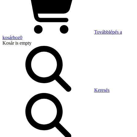
Továbblépés a
kosárhoz
0
Kosár
is empty
Keresés