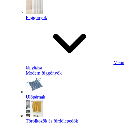
Függönyök
Menü
kinyitása
Modern függönyök
Ülőpárnák
Törölközők és fürdőlepedők