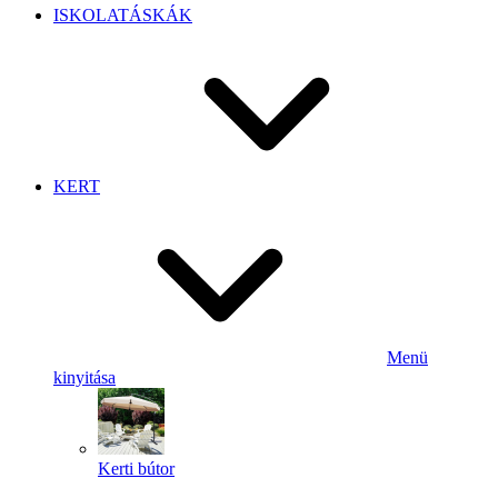
ISKOLATÁSKÁK
KERT
Menü
kinyitása
Kerti bútor