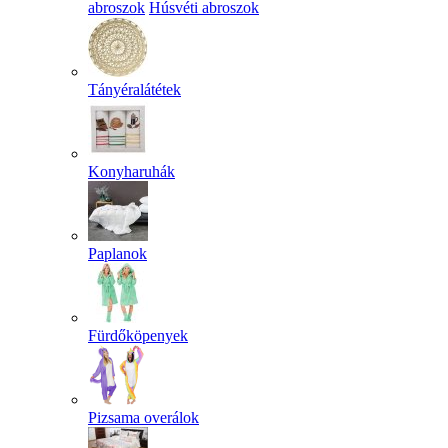
abroszok
Húsvéti abroszok
Tányéralátétek
Konyharuhák
Paplanok
Fürdőköpenyek
Pizsama overálok