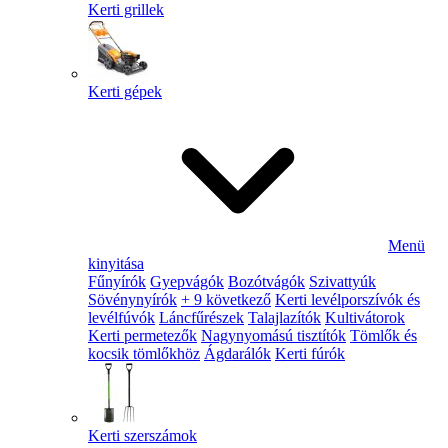
Kerti grillek
Kerti gépek
Menü
kinyitása
Fűnyírók
Gyepvágók
Bozótvágók
Szivattyúk
Sövénynyírók
+ 9 következő
Kerti levélporszívók és
levélfúvók
Láncfűrészek
Talajlazítók
Kultivátorok
Kerti permetezők
Nagynyomású tisztítók
Tömlők és
kocsik tömlőkhöz
Ágdarálók
Kerti fúrók
Kerti szerszámok