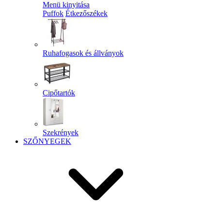
Menü kinyitása
Puffok
Étkezőszékek
Ruhafogasok és állványok
Cipőtartók
Szekrények
SZŐNYEGEK