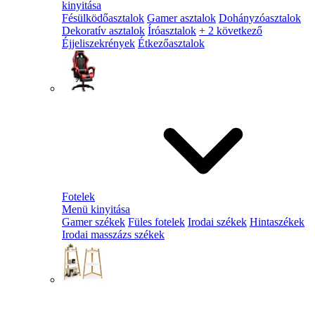
kinyitása
Fésülködőasztalok
Gamer asztalok
Dohányzóasztalok
Dekoratív asztalok
Íróasztalok
+ 2 következő
Éjjeliszekrények
Étkezőasztalok
Fotelek
Menü kinyitása
Gamer székek
Füles fotelek
Irodai székek
Hintaszékek
Irodai masszázs székek