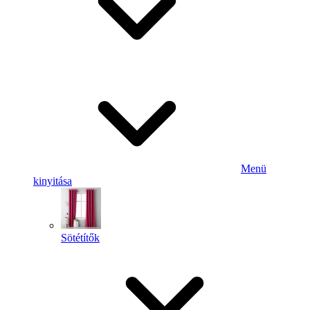
Menü
kinyitása
Sötétítők