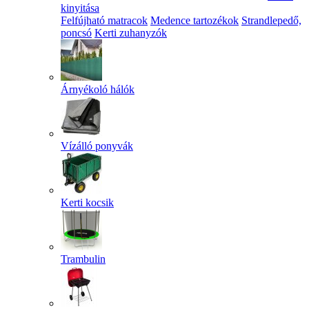
kinyitása
Felfújható matracok
Medence tartozékok
Strandlepedő,
poncsó
Kerti zuhanyzók
Árnyékoló hálók
Vízálló ponyvák
Kerti kocsik
Trambulin