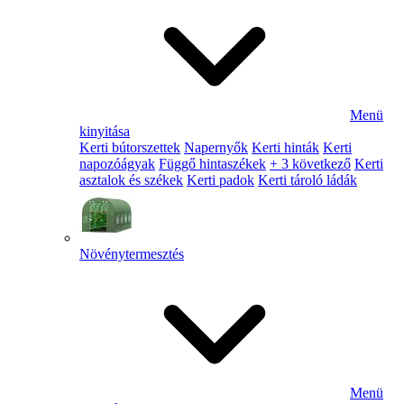
Menü
kinyitása
Kerti bútorszettek
Napernyők
Kerti hinták
Kerti
napozóágyak
Függő hintaszékek
+ 3 következő
Kerti
asztalok és székek
Kerti padok
Kerti tároló ládák
Növénytermesztés
Menü