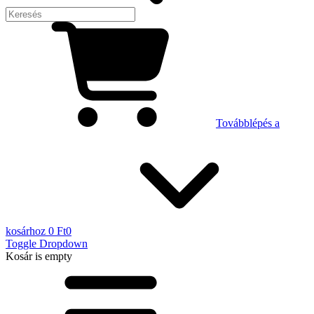
Továbblépés a
kosárhoz
0 Ft
0
Toggle Dropdown
Kosár
is empty