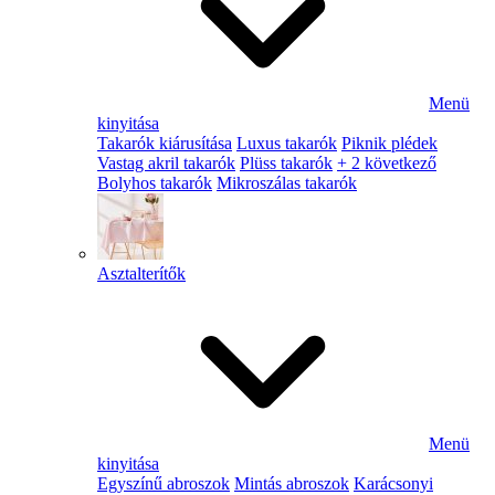
Menü
kinyitása
Takarók kiárusítása
Luxus takarók
Piknik plédek
Vastag akril takarók
Plüss takarók
+ 2 következő
Bolyhos takarók
Mikroszálas takarók
Asztalterítők
Menü
kinyitása
Egyszínű abroszok
Mintás abroszok
Karácsonyi