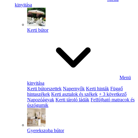
kinyitása
Kerti bútor
Menü
kinyitása
Kerti bútorszettek
Napernyők
Kerti hinták
Függő
hintaszékek
Kerti asztalok és székek
+ 3 következő
Napozóágyak
Kerti tároló ládák
Felfújható matracok és
úszógumik
Gyerekszoba bútor