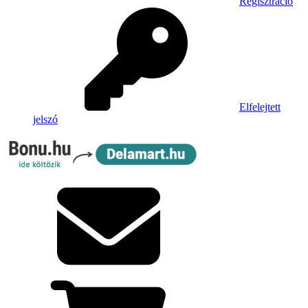
Regisztráció
Elfelejtett
jelszó