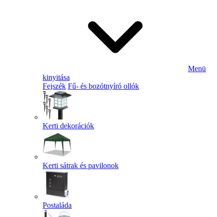
Menü
kinyitása
Fejszék
Fű- és bozótnyíró ollók
Kerti dekorációk
Kerti sátrak és pavilonok
Postaláda