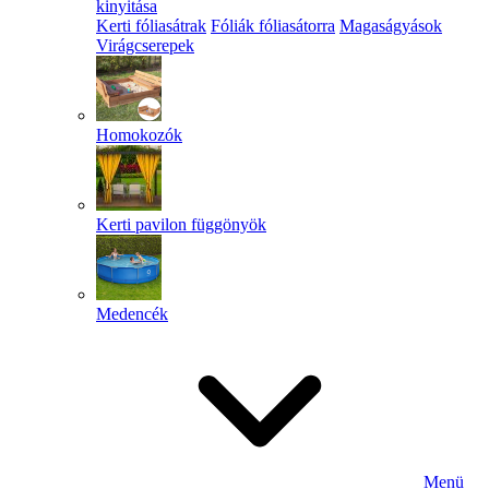
kinyitása
Kerti fóliasátrak
Fóliák fóliasátorra
Magaságyások
Virágcserepek
Homokozók
Kerti pavilon függönyök
Medencék
Menü