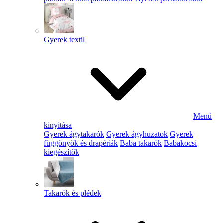
Gyerek textil
Menü
kinyitása
Gyerek ágytakarók
Gyerek ágyhuzatok
Gyerek
függönyök és drapériák
Baba takarók
Babakocsi
kiegészítők
Takarók és plédek