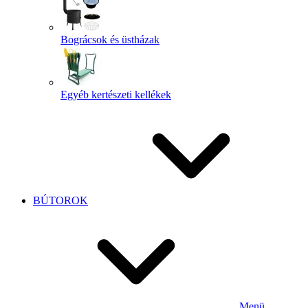
Bográcsok és üstházak
Egyéb kertészeti kellékek
BÚTOROK
Menü