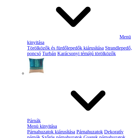
Menü
kinyitása
Törölközők és fürdőlepedők kiárusítása
Strandlepedő,
poncsó
Turbán
Karácsonyi témájú törölközők
Párnák
Menü kinyitása
Párnahuzatok kiárusítása
Párnahuzatok
Dekoratív
párnák
Szőrös párnahuzatok
Gyerek párnahuzatok