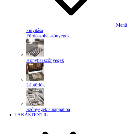
Menü
kinyitása
Fürdőszoba szőnyegek
Konyhai szőnyegek
Lábtörlők
Szőnyegek a nappaliba
LAKÁSTEXTIL