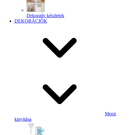
Dekoratív készletek
DEKORÁCIÓK
Menü
kinyitása