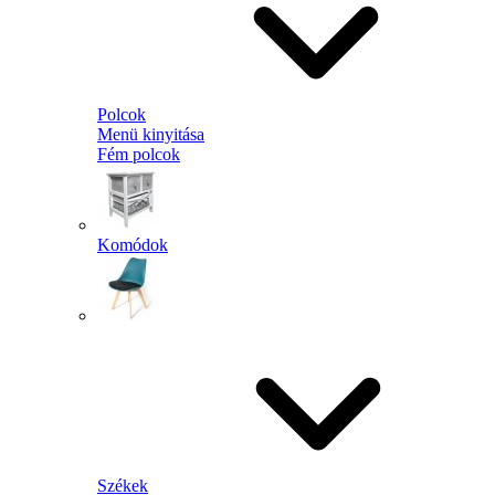
Polcok
Menü kinyitása
Fém polcok
Komódok
Székek